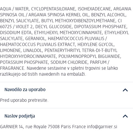
AQUA / WATER, CYCLOPENTASILOXANE, ISOHEXADECANE, ARGANIA
SPINOSA OIL / ARGANIA SPINOSA KERNEL OIL, BENZYL ALCOHOL,
BENZYL SALICYLATE, BUTYL METHOXYDIBENZOYLMETHANE, CI
60725 / VIOLET 2, DECYL GLUCOSIDE, DIPOTASSIUM PHOSPHATE,
DISODIUM EDTA, ETHYLHEXYL METHOXYCINNAMATE, ETHYLHEXYL
SALICYLATE, GERANIOL, HAEMATOCOCCUS PLUVIALIS /
HAEMATOCOCCUS PLUVIALIS EXTRACT, HEXYLENE GLYCOL,
LIMONENE, LINALOOL, PENTAERYTHRITYL TETRA-DI-T-BUTYL
HYDROXYHYDROCINNAMATE, POLYAMINOPROPYL BIGUANIDE,
POTASSIUM PHOSPHATE, SODIUM CHLORIDE, PARFUM /
FRAGRANCE. Navedene sestavine v spletni trgovini se lahko
razlikujejo od tistih navedenih na embalaži.
Navodilo za uporabo
Pred uporabo pretresite.
Naslov podjetja
GARNIER 14, rue Royale 75008 Paris France info@garnier.si