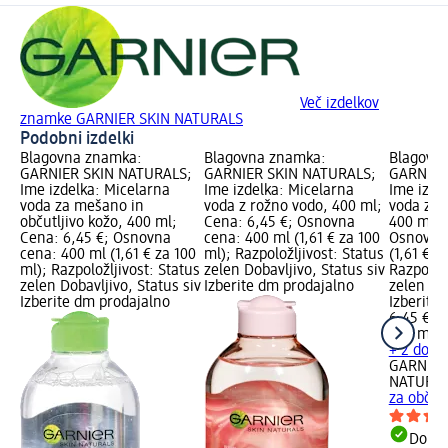
Več izdelkov
znamke GARNIER SKIN NATURALS
Podobni izdelki
Blagovna znamka:
Blagovna znamka:
Blagovn
GARNIER SKIN NATURALS;
GARNIER SKIN NATURALS;
GARNIER
Ime izdelka: Micelarna
Ime izdelka: Micelarna
Ime izde
voda za mešano in
voda z rožno vodo, 400 ml;
voda za o
občutljivo kožo, 400 ml;
Cena: 6,45 €; Osnovna
400 ml; 
Cena: 6,45 €; Osnovna
cena: 400 ml (1,61 € za 100
Osnovna 
cena: 400 ml (1,61 € za 100
ml); Razpoložljivost: Status
(1,61 € z
ml); Razpoložljivost: Status
zelen Dobavljivo, Status siv
Razpoložl
zelen Dobavljivo, Status siv
Izberite dm prodajalno
zelen Dob
Izberite dm prodajalno
Izberite
6,45 €
400 ml (1
+ 2 dodat
GARNIER
NATURA
za občutl
Dobav