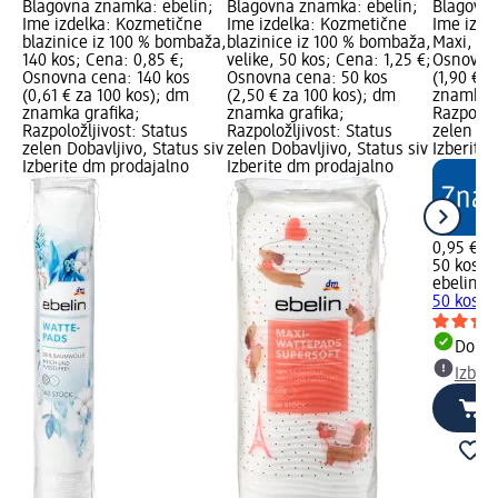
Blagovna znamka: ebelin;
Blagovna znamka: ebelin;
Blagovna
Ime izdelka: Kozmetične
Ime izdelka: Kozmetične
Ime izdel
blazinice iz 100 % bombaža,
blazinice iz 100 % bombaža,
Maxi, 50
140 kos; Cena: 0,85 €;
velike, 50 kos; Cena: 1,25 €;
Osnovna 
Osnovna cena: 140 kos
Osnovna cena: 50 kos
(1,90 € z
(0,61 € za 100 kos); dm
(2,50 € za 100 kos); dm
znamka g
znamka grafika;
znamka grafika;
Razpoložl
Razpoložljivost: Status
Razpoložljivost: Status
zelen Dob
zelen Dobavljivo, Status siv
zelen Dobavljivo, Status siv
Izberite
Izberite dm prodajalno
Izberite dm prodajalno
0,95 €
50 kos (1
ebelin
Va
50 kos
Dobav
Izber