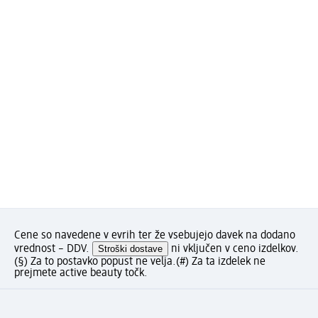
Cene so navedene v evrih ter že vsebujejo davek na dodano
vrednost – DDV.
Stroški dostave
ni vključen v ceno izdelkov.
(§) Za to postavko popust ne velja.
(#) Za ta izdelek ne
prejmete active beauty točk.