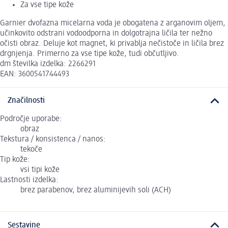
Za vse tipe kože
Garnier dvofazna micelarna voda je obogatena z arganovim oljem,
učinkovito odstrani vodoodporna in dolgotrajna ličila ter nežno
očisti obraz. Deluje kot magnet, ki privablja nečistoče in ličila brez
drgnjenja. Primerno za vse tipe kože, tudi občutljivo.
dm številka izdelka: 2266291
EAN: 3600541744493
Značilnosti
Področje uporabe:
obraz
Tekstura / konsistenca / nanos:
tekoče
Tip kože:
vsi tipi kože
Lastnosti izdelka:
brez parabenov, brez aluminijevih soli (ACH)
Sestavine