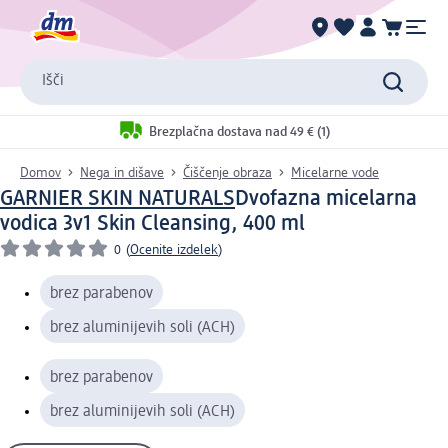
Išči
Brezplačna dostava nad 49 € (1)
Domov
Nega in dišave
Čiščenje obraza
Micelarne vode
GARNIER SKIN NATURALS
Dvofazna micelarna
vodica 3v1 Skin Cleansing, 400 ml
0
(
Ocenite izdelek
)
brez parabenov
brez aluminijevih soli (ACH)
brez parabenov
brez aluminijevih soli (ACH)