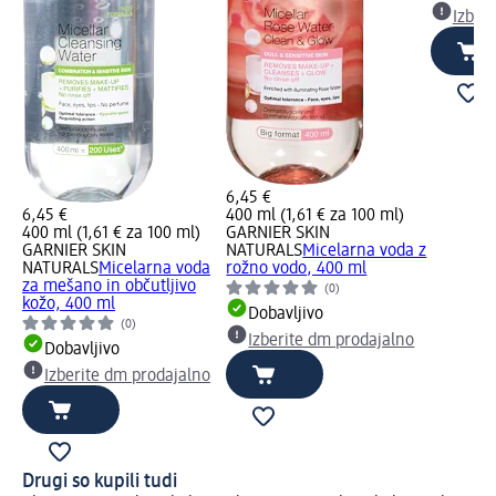
Izber
6,45 €
6,45 €
400 ml (1,61 € za 100 ml)
400 ml (1,61 € za 100 ml)
GARNIER SKIN
GARNIER SKIN
NATURALS
Micelarna voda z
NATURALS
Micelarna voda
rožno vodo, 400 ml
za mešano in občutljivo
(0)
kožo, 400 ml
Dobavljivo
(0)
Izberite dm prodajalno
Dobavljivo
Izberite dm prodajalno
Drugi so kupili tudi