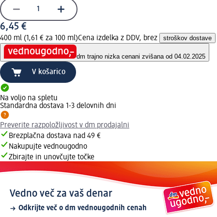
6,45 €
400 ml (1,61 € za 100 ml)
Cena izdelka z DDV, brez
stroškov dostave
dm trajno nizka cena
ni zvišana od 04.02.2025
V košarico
Na voljo na spletu
Standardna dostava 1-3 delovnih dni
Preverite razpoložljivost v dm prodajalni
Brezplačna dostava nad 49 €
Nakupujte vednougodno
Zbirajte in unovčujte točke
Vedno več za vaš denar
Odkrijte več o dm vednougodnih cenah