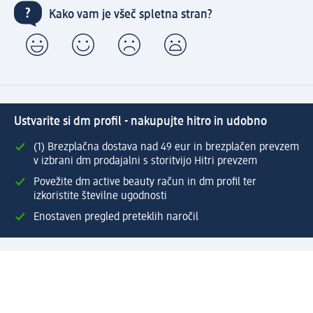
Kako vam je všeč spletna stran?
Ustvarite si dm profil - nakupujte hitro in udobno
(1) Brezplačna dostava nad 49 eur in brezplačen prevzem
v izbrani dm prodajalni s storitvijo Hitri prevzem
Povežite dm active beauty račun in dm profil ter
izkoristite številne ugodnosti
Enostaven pregled preteklih naročil
Ustvarite si svoj dm profil
Pomoč