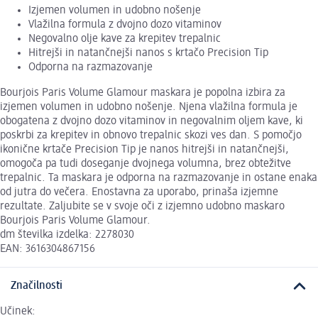
Izjemen volumen in udobno nošenje
Vlažilna formula z dvojno dozo vitaminov
Negovalno olje kave za krepitev trepalnic
Hitrejši in natančnejši nanos s krtačo Precision Tip
Odporna na razmazovanje
Bourjois Paris Volume Glamour maskara je popolna izbira za
izjemen volumen in udobno nošenje. Njena vlažilna formula je
obogatena z dvojno dozo vitaminov in negovalnim oljem kave, ki
poskrbi za krepitev in obnovo trepalnic skozi ves dan. S pomočjo
ikonične krtače Precision Tip je nanos hitrejši in natančnejši,
omogoča pa tudi doseganje dvojnega volumna, brez obtežitve
trepalnic. Ta maskara je odporna na razmazovanje in ostane enaka
od jutra do večera. Enostavna za uporabo, prinaša izjemne
rezultate. Zaljubite se v svoje oči z izjemno udobno maskaro
Bourjois Paris Volume Glamour.
dm številka izdelka: 2278030
EAN: 3616304867156
Značilnosti
Učinek: