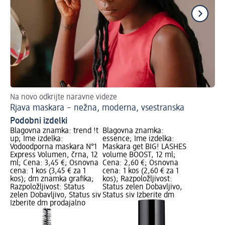
Na novo odkrijte naravne videze
Za
Rjava maskara – nežna, moderna, vsestranska
Pr
Podobni izdelki
Blagovna znamka: trend !t
Blagovna znamka:
up; Ime izdelka:
essence; Ime izdelka:
Vodoodporna maskara N°1
Maskara get BIG! LASHES
Express Volumen, črna, 12
volume BOOST, 12 ml;
ml; Cena: 3,45 €; Osnovna
Cena: 2,60 €; Osnovna
cena: 1 kos (3,45 € za 1
cena: 1 kos (2,60 € za 1
kos); dm znamka grafika;
kos); Razpoložljivost:
Razpoložljivost: Status
Status zelen Dobavljivo,
zelen Dobavljivo, Status siv
Status siv Izberite dm
Izberite dm prodajalno