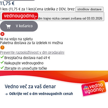
11,75 €
1 kos (11,75 € za 1 kos)
Cena izdelka z DDV, brez
stroškov dostave
dm trajno nizka cena
ni zvišana od 03.03.2026
V košarico
Ni na voljo na spletu
Paketna dostava za ta izdelek ni možna
Preverite razpoložljivost v dm prodajalni
Brezplačna dostava nad 49 €
Nakupujte vednougodno
Zbirajte in unovčujte točke
Vedno več za vaš denar
Odkrijte več o dm vednougodnih cenah