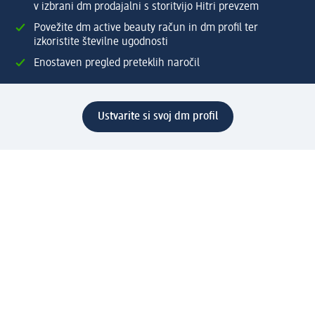
v izbrani dm prodajalni s storitvijo Hitri prevzem
Povežite dm active beauty račun in dm profil ter
izkoristite številne ugodnosti
Enostaven pregled preteklih naročil
Ustvarite si svoj dm profil
Pomoč
Ugodnosti in storitve
Center za pomoč uporabnikom
Dostava
Vračila in menjave
Podjetje
O nas
Družbena odgovornost
Zaposlitev
Mediji
dm svet