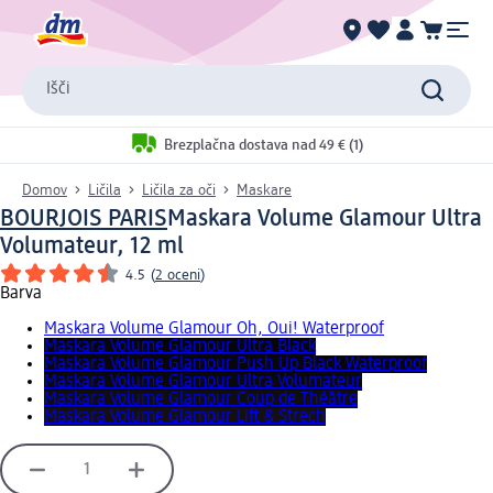
Išči
Brezplačna dostava nad 49 € (1)
Domov
Ličila
Ličila za oči
Maskare
BOURJOIS PARIS
Maskara Volume Glamour Ultra
Volumateur, 12 ml
4.5
(
2 oceni
)
Barva
Maskara Volume Glamour Oh, Oui! Waterproof
Maskara Volume Glamour Ultra Black
Maskara Volume Glamour Push Up Black Waterproof
Maskara Volume Glamour Ultra Volumateur
Maskara Volume Glamour Coup de Théâtre
Maskara Volume Glamour Lift & Strech