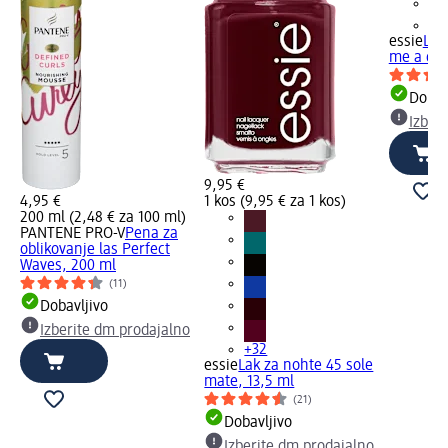
+3
essie
Lak
me a cam
Dobav
Izber
9,95 €
4,95 €
1 kos (9,95 € za 1 kos)
200 ml (2,48 € za 100 ml)
PANTENE PRO-V
Pena za
oblikovanje las Perfect
Waves, 200 ml
(11)
Dobavljivo
Izberite dm prodajalno
+32
essie
Lak za nohte 45 sole
mate, 13,5 ml
(21)
Dobavljivo
Izberite dm prodajalno