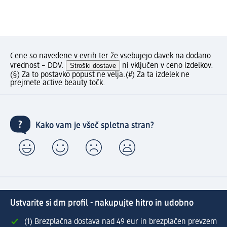
Cene so navedene v evrih ter že vsebujejo davek na dodano
vrednost – DDV.
Stroški dostave
ni vključen v ceno izdelkov.
(§) Za to postavko popust ne velja.
(#) Za ta izdelek ne
prejmete active beauty točk.
Kako vam je všeč spletna stran?
Ustvarite si dm profil - nakupujte hitro in udobno
(1) Brezplačna dostava nad 49 eur in brezplačen prevzem