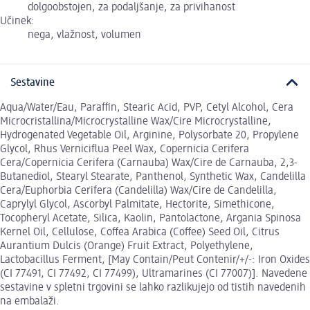
dolgoobstojen, za podaljšanje, za privihanost
Učinek:
nega, vlažnost, volumen
Sestavine
Aqua/Water/Eau, Paraffin, Stearic Acid, PVP, Cetyl Alcohol, Cera
Microcristallina/Microcrystalline Wax/Cire Microcrystalline,
Hydrogenated Vegetable Oil, Arginine, Polysorbate 20, Propylene
Glycol, Rhus Verniciflua Peel Wax, Copernicia Cerifera
Cera/Copernicia Cerifera (Carnauba) Wax/Cire de Carnauba, 2,3-
Butanediol, Stearyl Stearate, Panthenol, Synthetic Wax, Candelilla
Cera/Euphorbia Cerifera (Candelilla) Wax/Cire de Candelilla,
Caprylyl Glycol, Ascorbyl Palmitate, Hectorite, Simethicone,
Tocopheryl Acetate, Silica, Kaolin, Pantolactone, Argania Spinosa
Kernel Oil, Cellulose, Coffea Arabica (Coffee) Seed Oil, Citrus
Aurantium Dulcis (Orange) Fruit Extract, Polyethylene,
Lactobacillus Ferment, [May Contain/Peut Contenir/+/-: Iron Oxides
(CI 77491, CI 77492, CI 77499), Ultramarines (CI 77007)]. Navedene
sestavine v spletni trgovini se lahko razlikujejo od tistih navedenih
na embalaži.