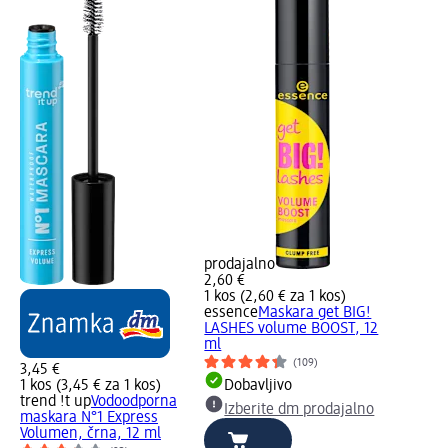
prodajalno
2,60 €
1 kos (2,60 € za 1 kos)
essence
Maskara get BIG!
LASHES volume BOOST, 12
ml
(109)
3,45 €
1 kos (3,45 € za 1 kos)
Dobavljivo
trend !t up
Vodoodporna
Izberite dm prodajalno
maskara N°1 Express
Volumen, črna, 12 ml