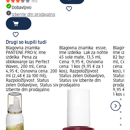
(92)
Dobavljivo
Izberite dm prodajalno
Drugi so kupili tudi
Blagovna znamka:
Blagovna znamka: essie;
Blagovna
PANTENE PRO-V; Ime
Ime izdelka: Lak za nohte
Ime izde
izdelka: Pena za
45 sole mate, 13,5 ml;
82 buy m
oblikovanje las Perfect
Cena: 9,95 €; Osnovna
ml; Cena
Waves, 200 ml; Cena:
cena: 1 kos (9,95 € za 1
cena: 1 k
4,95 €; Osnovna cena: 200
kos); Razpoložljivost:
kos); Raz
ml (2,48 € za 100 ml);
Status zelen Dobavljivo,
Status z
Razpoložljivost: Status
Status siv Izberite dm
Status si
zelen Dobavljivo, Status siv
prodajalno
prodajal
Izberite dm prodajalno
9,95 €
1 kos (9,