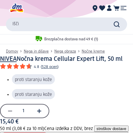
Išči
Brezplačna dostava nad 49 € (1)
Domov
Nega in dišave
Nega obraza
Nočne kreme
NIVEA
Nočna krema Cellular Expert Lift, 50 ml
4.8
(
528 ocen
)
proti staranju kože
proti staranju kože
15,40 €
50 ml (3,08 € za 10 ml)
Cena izdelka z DDV, brez
stroškov dostave