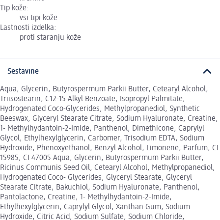
Tip kože:
vsi tipi kože
Lastnosti izdelka:
proti staranju kože
Sestavine
Aqua, Glycerin, Butyrospermum Parkii Butter, Cetearyl Alcohol,
Triisostearin, C12-15 Alkyl Benzoate, Isopropyl Palmitate,
Hydrogenated Coco-Glycerides, Methylpropanediol, Synthetic
Beeswax, Glyceryl Stearate Citrate, Sodium Hyaluronate, Creatine,
1- Methylhydantoin-2-Imide, Panthenol, Dimethicone, Caprylyl
Glycol, Ethylhexylglycerin, Carbomer, Trisodium EDTA, Sodium
Hydroxide, Phenoxyethanol, Benzyl Alcohol, Limonene, Parfum, CI
15985, CI 47005 Aqua, Glycerin, Butyrospermum Parkii Butter,
Ricinus Communis Seed Oil, Cetearyl Alcohol, Methylpropanediol,
Hydrogenated Coco- Glycerides, Glyceryl Stearate, Glyceryl
Stearate Citrate, Bakuchiol, Sodium Hyaluronate, Panthenol,
Pantolactone, Creatine, 1- Methylhydantoin-2-Imide,
Ethylhexylglycerin, Caprylyl Glycol, Xanthan Gum, Sodium
Hydroxide, Citric Acid, Sodium Sulfate, Sodium Chloride,