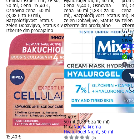
Cellular Expert Lift, ZF 30,
Hyalurogel Night, 50 ml;
proti gu
50 ml; Cena: 15,40 €;
Cena: 9,40 €; Osnovna
ml; Cena
Osnovna cena: 50 ml
cena: 50 ml (1,88 € za 10
cena: 50 
(3,08 € za 10 ml);
ml); Razpoložljivost: Status
ml); Razp
Razpoložljivost: Status
zelen Dobavljivo, Status siv
zelen Dob
zelen Dobavljivo, Status siv
Izberite dm prodajalno
Izberite
Izberite dm prodajalno
12,15 €
50 ml (2,
NIVEA
No
gubam Q
Dobav
Izber
9,40 €
50 ml (1,88 € za 10 ml)
Mixa
Nočna krema
Hyalurogel Night, 50 ml
15,40 €
(0)