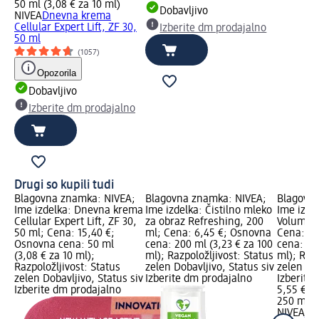
50 ml (3,08 € za 10 ml)
Dobavljivo
NIVEA
Dnevna krema
Cellular Expert Lift, ZF 30,
Izberite dm prodajalno
50 ml
(1057)
Opozorila
Dobavljivo
Izberite dm prodajalno
Drugi so kupili tudi
Blagovna znamka: NIVEA;
Blagovna znamka: NIVEA;
Blagovna
Ime izdelka: Dnevna krema
Ime izdelka: Čistilno mleko
Ime izdel
Cellular Expert Lift, ZF 30,
za obraz Refreshing, 200
Volume &
50 ml; Cena: 15,40 €;
ml; Cena: 6,45 €; Osnovna
Cena: 5,
Osnovna cena: 50 ml
cena: 200 ml (3,23 € za 100
cena: 25
(3,08 € za 10 ml);
ml); Razpoložljivost: Status
ml); Razp
Razpoložljivost: Status
zelen Dobavljivo, Status siv
zelen Dob
zelen Dobavljivo, Status siv
Izberite dm prodajalno
Izberite
Izberite dm prodajalno
5,55 €
250 ml (
NIVEA
La