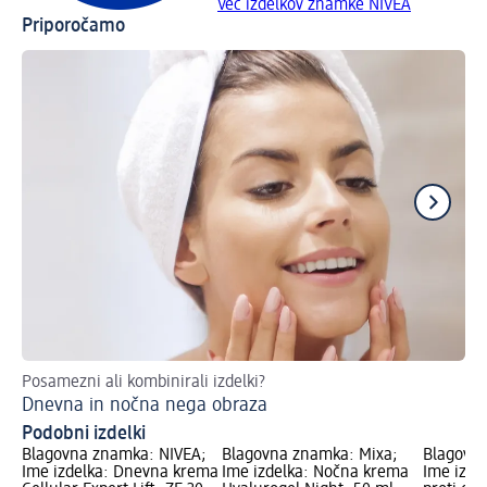
Več izdelkov znamke NIVEA
Priporočamo
Posamezni ali kombinirali izdelki?
Vs
Dnevna in nočna nega obraza
Zb
Podobni izdelki
Blagovna znamka: NIVEA;
Blagovna znamka: Mixa;
Blagovna
Ime izdelka: Dnevna krema
Ime izdelka: Nočna krema
Ime izde