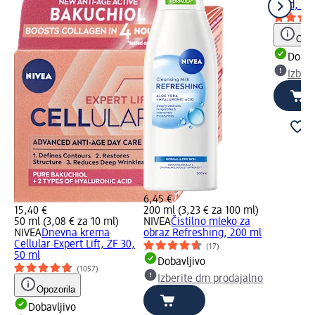
Hold, 25
Opoz
Dobav
Izber
6,45 €
15,40 €
200 ml (3,23 € za 100 ml)
50 ml (3,08 € za 10 ml)
NIVEA
Čistilno mleko za
NIVEA
Dnevna krema
obraz Refreshing, 200 ml
Cellular Expert Lift, ZF 30,
(17)
50 ml
Dobavljivo
(1057)
Izberite dm prodajalno
Opozorila
Dobavljivo