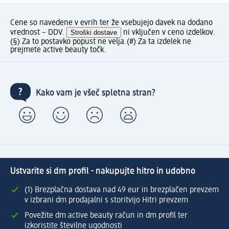
Cene so navedene v evrih ter že vsebujejo davek na dodano
vrednost – DDV.
Stroški dostave
ni vključen v ceno izdelkov.
(§) Za to postavko popust ne velja.
(#) Za ta izdelek ne
prejmete active beauty točk.
Kako vam je všeč spletna stran?
Ustvarite si dm profil - nakupujte hitro in udobno
(1) Brezplačna dostava nad 49 eur in brezplačen prevzem
v izbrani dm prodajalni s storitvijo Hitri prevzem
Povežite dm active beauty račun in dm profil ter
izkoristite številne ugodnosti