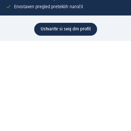
Enostaven pregled preteklih naročil
Ustvarite si svoj dm profil
Pomoč
Ugodnosti in storitve
Center za pomoč uporabnikom
Dostava
Vračila in menjave
Podjetje
O nas
Družbena odgovornost
Zaposlitev
Mediji
dm svet