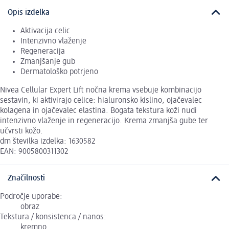
Opis izdelka
Aktivacija celic
Intenzivno vlaženje
Regeneracija
Zmanjšanje gub
Dermatološko potrjeno
Nivea Cellular Expert Lift nočna krema vsebuje kombinacijo
sestavin, ki aktivirajo celice: hialuronsko kislino, ojačevalec
kolagena in ojačevalec elastina. Bogata tekstura koži nudi
intenzivno vlaženje in regeneracijo. Krema zmanjša gube ter
učvrsti kožo.
dm številka izdelka: 1630582
EAN: 9005800311302
Značilnosti
Področje uporabe:
obraz
Tekstura / konsistenca / nanos:
kremno