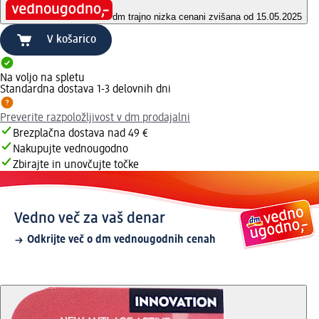
dm trajno nizka cena
ni zvišana od 15.05.2025
V košarico
Na voljo na spletu
Standardna dostava 1-3 delovnih dni
Preverite razpoložljivost v dm prodajalni
Brezplačna dostava nad 49 €
Nakupujte vednougodno
Zbirajte in unovčujte točke
Vedno več za vaš denar
Odkrijte več o dm vednougodnih cenah