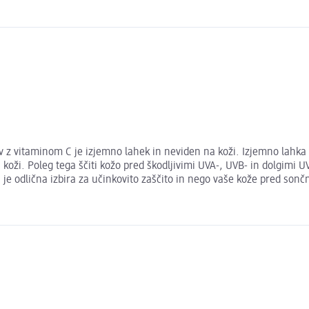
v z vitaminom C je izjemno lahek in neviden na koži. Izjemno lahka
oži. Poleg tega ščiti kožo pred škodljivimi UVA-, UVB- in dolgimi 
je odlična izbira za učinkovito zaščito in nego vaše kože pred sončn