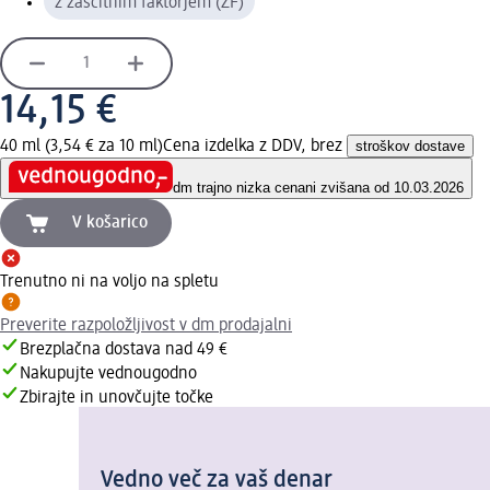
z zaščitnim faktorjem (ZF)
14,15 €
40 ml (3,54 € za 10 ml)
Cena izdelka z DDV, brez
stroškov dostave
dm trajno nizka cena
ni zvišana od 10.03.2026
V košarico
Trenutno ni na voljo na spletu
Preverite razpoložljivost v dm prodajalni
Brezplačna dostava nad 49 €
Nakupujte vednougodno
Zbirajte in unovčujte točke
Vedno več za vaš denar