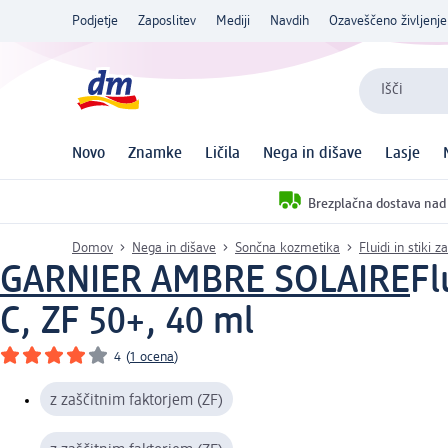
Podjetje
Zaposlitev
Mediji
Navdih
Ozaveščeno življenje
Išči
Novo
Znamke
Ličila
Nega in dišave
Lasje
Brezplačna dostava nad
Domov
Nega in dišave
Sončna kozmetika
Fluidi in stiki 
GARNIER AMBRE SOLAIRE
Fl
C, ZF 50+, 40 ml
4
(
1 ocena
)
z zaščitnim faktorjem (ZF)