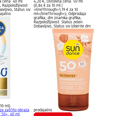
a cena: 40 ml
4,20 €; Osnovna cena: 50 ml
; Razpoložljivost:
(0,84 € za 10 ml |
avljivo, Status siv
<lineThrough>1,19 € za 10
dajalno
ml</lineThrough>); Odprodaja
grafika, dm znamka grafika;
Razpoložljivost: Status zelen
Dobavljivo, Status siv Izberite dm
 10 ml)
 za zaščito obraza
prodajalno
 50+, 40 ml