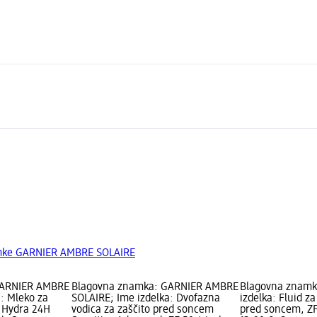
amke GARNIER AMBRE SOLAIRE
GARNIER AMBRE
Blagovna znamka: GARNIER AMBRE
Blagovna znamk
: Mleko za
SOLAIRE; Ime izdelka: Dvofazna
izdelka: Fluid z
 Hydra 24H
vodica za zaščito pred soncem
pred soncem, ZF