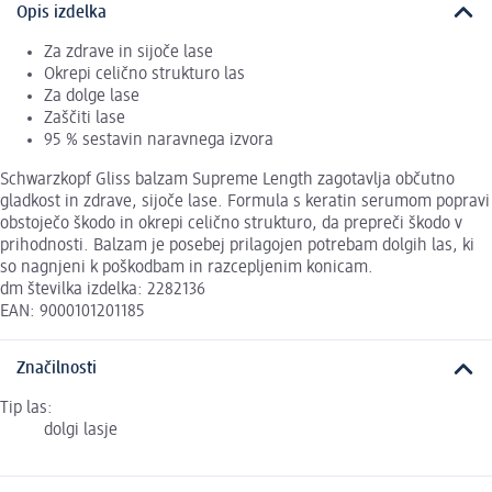
Opis izdelka
Za zdrave in sijoče lase
Okrepi celično strukturo las
Za dolge lase
Zaščiti lase
95 % sestavin naravnega izvora
Schwarzkopf Gliss balzam Supreme Length zagotavlja občutno
gladkost in zdrave, sijoče lase. Formula s keratin serumom popravi
obstoječo škodo in okrepi celično strukturo, da prepreči škodo v
prihodnosti. Balzam je posebej prilagojen potrebam dolgih las, ki
so nagnjeni k poškodbam in razcepljenim konicam.
dm številka izdelka: 2282136
EAN: 9000101201185
Značilnosti
Tip las:
dolgi lasje