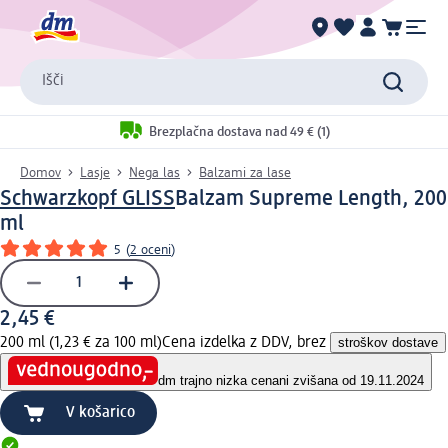
Išči
Brezplačna dostava nad 49 € (1)
Domov
Lasje
Nega las
Balzami za lase
Schwarzkopf GLISS
Balzam Supreme Length, 200
ml
5
(
2 oceni
)
2,45 €
200 ml (1,23 € za 100 ml)
Cena izdelka z DDV, brez
stroškov dostave
dm trajno nizka cena
ni zvišana od 19.11.2024
V košarico