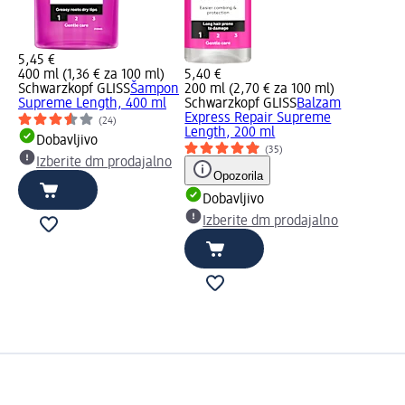
5,45 €
400 ml (1,36 € za 100 ml)
5,40 €
Schwarzkopf GLISS
Šampon
200 ml (2,70 € za 100 ml)
Supreme Length, 400 ml
Schwarzkopf GLISS
Balzam
Express Repair Supreme
(24)
Length, 200 ml
Dobavljivo
(35)
Izberite dm prodajalno
Opozorila
Dobavljivo
Izberite dm prodajalno