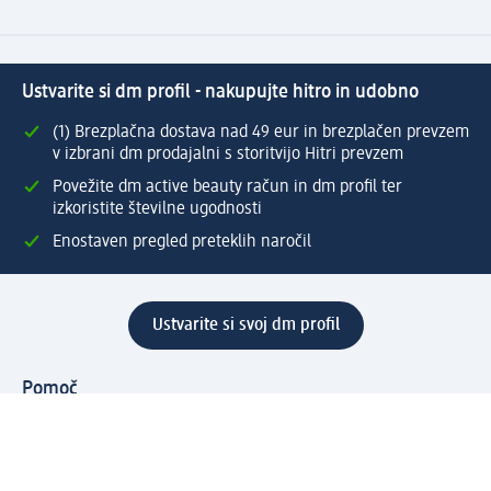
Ustvarite si dm profil - nakupujte hitro in udobno
(1) Brezplačna dostava nad 49 eur in brezplačen prevzem
v izbrani dm prodajalni s storitvijo Hitri prevzem
Povežite dm active beauty račun in dm profil ter
izkoristite številne ugodnosti
Enostaven pregled preteklih naročil
Ustvarite si svoj dm profil
Pomoč
Ugodnosti in storitve
Center za pomoč uporabnikom
Dostava
Vračila in menjave