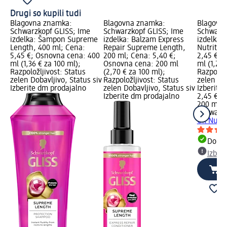
Drugi so kupili tudi
Blagovna znamka:
Blagovna znamka:
Blagovn
Schwarzkopf GLISS; Ime
Schwarzkopf GLISS; Ime
Schwarzk
izdelka: Šampon Supreme
izdelka: Balzam Express
izdelka:
Length, 400 ml; Cena:
Repair Supreme Length,
Nutritiv
5,45 €; Osnovna cena: 400
200 ml; Cena: 5,40 €;
2,45 €; 
ml (1,36 € za 100 ml);
Osnovna cena: 200 ml
ml (1,23 
Razpoložljivost: Status
(2,70 € za 100 ml);
Razpoložl
zelen Dobavljivo, Status siv
Razpoložljivost: Status
zelen Dob
Izberite dm prodajalno
zelen Dobavljivo, Status siv
Izberite
Izberite dm prodajalno
2,45 €
200 ml (1
Schwarzk
Oil Nutri
Dobav
Izber