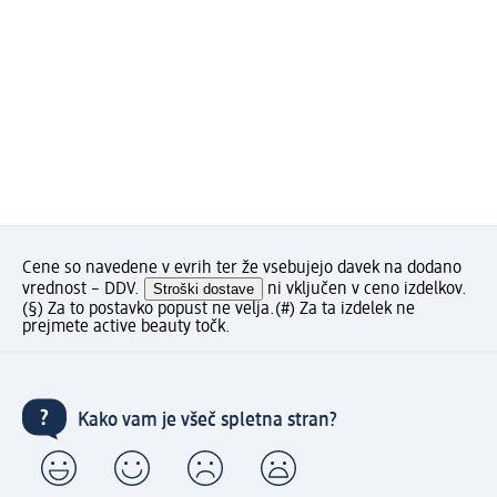
Cene so navedene v evrih ter že vsebujejo davek na dodano
vrednost – DDV.
Stroški dostave
ni vključen v ceno izdelkov.
(§) Za to postavko popust ne velja.
(#) Za ta izdelek ne
prejmete active beauty točk.
Kako vam je všeč spletna stran?