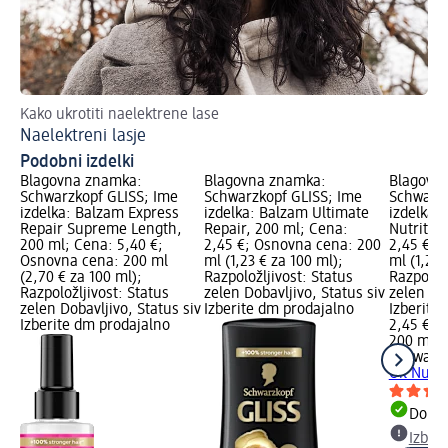
Kako ukrotiti naelektrene lase
Do
Naelektreni lasje
Iz
Podobni izdelki
Blagovna znamka:
Blagovna znamka:
Blagovn
Schwarzkopf GLISS; Ime
Schwarzkopf GLISS; Ime
Schwarzk
izdelka: Balzam Express
izdelka: Balzam Ultimate
izdelka:
Repair Supreme Length,
Repair, 200 ml; Cena:
Nutritiv
200 ml; Cena: 5,40 €;
2,45 €; Osnovna cena: 200
2,45 €; 
Osnovna cena: 200 ml
ml (1,23 € za 100 ml);
ml (1,23 
(2,70 € za 100 ml);
Razpoložljivost: Status
Razpoložl
Razpoložljivost: Status
zelen Dobavljivo, Status siv
zelen Dob
zelen Dobavljivo, Status siv
Izberite dm prodajalno
Izberite
Izberite dm prodajalno
2,45 €
200 ml (1
Schwarzk
Oil Nutri
Dobav
Izber