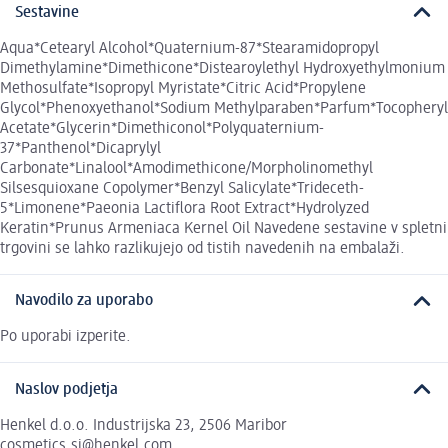
Sestavine
Aqua*Cetearyl Alcohol*Quaternium-87*Stearamidopropyl
Dimethylamine*Dimethicone*Distearoylethyl Hydroxyethylmonium
Methosulfate*Isopropyl Myristate*Citric Acid*Propylene
Glycol*Phenoxyethanol*Sodium Methylparaben*Parfum*Tocopheryl
Acetate*Glycerin*Dimethiconol*Polyquaternium-
37*Panthenol*Dicaprylyl
Carbonate*Linalool*Amodimethicone/Morpholinomethyl
Silsesquioxane Copolymer*Benzyl Salicylate*Trideceth-
5*Limonene*Paeonia Lactiflora Root Extract*Hydrolyzed
Keratin*Prunus Armeniaca Kernel Oil Navedene sestavine v spletni
trgovini se lahko razlikujejo od tistih navedenih na embalaži.
Navodilo za uporabo
Po uporabi izperite.
Naslov podjetja
Henkel d.o.o. Industrijska 23, 2506 Maribor
cosmetics.si@henkel.com