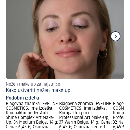
Nežen make up za najstnice
Ra
Kako ustvariti nežen make up
S 
Podobni izdelki
Blagovna znamka: EVELINE
Blagovna znamka: EVELINE
Blagovn
COSMETICS; Ime izdelka:
COSMETICS; Ime izdelka:
COSMETIC
Kompaktni puder Anti-
Kompaktni puder
Kompakt
Shine Complex Art Make-
Professional Art Make-Up,
Professi
Up, 34 Medium Beige, 14 g;
37 Warm Beige, 14 g; Cena:
32 Natur
Cena: 6,45 €; Osnovna
6,45 €; Osnovna cena: 1
6,45 €; 