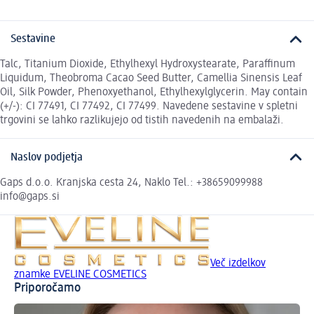
Sestavine
Talc, Titanium Dioxide, Ethylhexyl Hydroxystearate, Paraffinum
Liquidum, Theobroma Cacao Seed Butter, Camellia Sinensis Leaf
Oil, Silk Powder, Phenoxyethanol, Ethylhexylglycerin. May contain
(+/-): CI 77491, CI 77492, CI 77499. Navedene sestavine v spletni
trgovini se lahko razlikujejo od tistih navedenih na embalaži.
Naslov podjetja
Gaps d.o.o. Kranjska cesta 24, Naklo Tel.: +38659099988
info@gaps.si
Več izdelkov
znamke EVELINE COSMETICS
Priporočamo