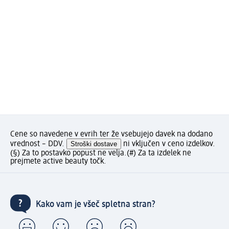
Cene so navedene v evrih ter že vsebujejo davek na dodano
vrednost – DDV.
Stroški dostave
ni vključen v ceno izdelkov.
(§) Za to postavko popust ne velja.
(#) Za ta izdelek ne
prejmete active beauty točk.
Kako vam je všeč spletna stran?