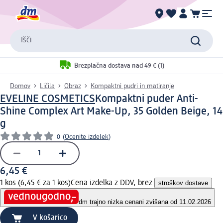
Išči
Brezplačna dostava nad 49 € (1)
Domov
Ličila
Obraz
Kompaktni pudri in matiranje
EVELINE COSMETICS
Kompaktni puder Anti-
Shine Complex Art Make-Up, 35 Golden Beige, 14
g
0
(
Ocenite izdelek
)
6,45 €
1 kos (6,45 € za 1 kos)
Cena izdelka z DDV, brez
stroškov dostave
dm trajno nizka cena
ni zvišana od 11.02.2026
V košarico