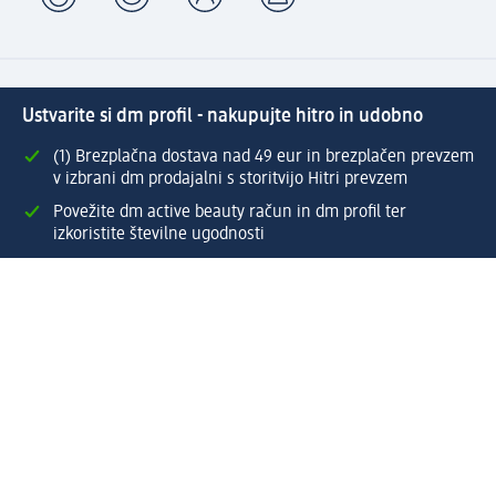
Ustvarite si dm profil - nakupujte hitro in udobno
(1) Brezplačna dostava nad 49 eur in brezplačen prevzem
v izbrani dm prodajalni s storitvijo Hitri prevzem
Povežite dm active beauty račun in dm profil ter
izkoristite številne ugodnosti
Enostaven pregled preteklih naročil
Ustvarite si svoj dm profil
Pomoč
Ugodnosti in storitve
Center za pomoč uporabnikom