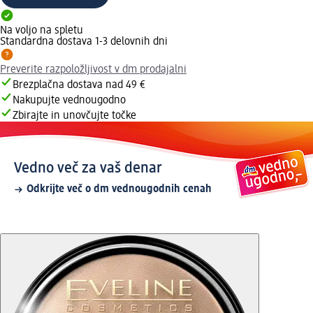
Na voljo na spletu
Standardna dostava 1-3 delovnih dni
Preverite razpoložljivost v dm prodajalni
Brezplačna dostava nad 49 €
Nakupujte vednougodno
Zbirajte in unovčujte točke
Vedno več za vaš denar
Odkrijte več o dm vednougodnih cenah