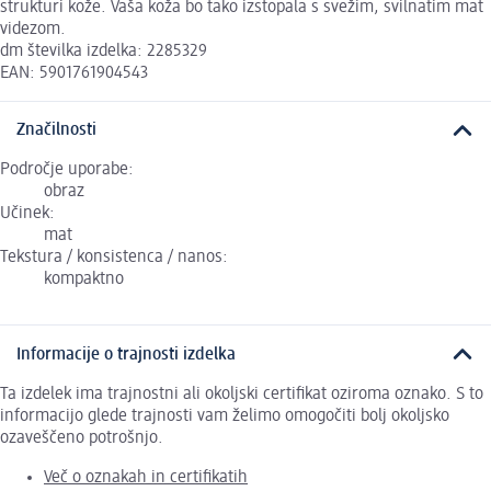
strukturi kože. Vaša koža bo tako izstopala s svežim, svilnatim mat
videzom.
dm številka izdelka: 2285329
EAN: 5901761904543
Značilnosti
Področje uporabe:
obraz
Učinek:
mat
Tekstura / konsistenca / nanos:
kompaktno
Informacije o trajnosti izdelka
Ta izdelek ima trajnostni ali okoljski certifikat oziroma oznako. S to
informacijo glede trajnosti vam želimo omogočiti bolj okoljsko
ozaveščeno potrošnjo.
Več o oznakah in certifikatih