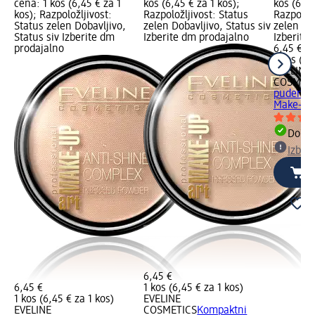
cena: 1 kos (6,45 € za 1
kos (6,45 € za 1 kos);
kos (6,45
kos); Razpoložljivost:
Razpoložljivost: Status
Razpoložl
Status zelen Dobavljivo,
zelen Dobavljivo, Status siv
zelen Dob
Status siv Izberite dm
Izberite dm prodajalno
Izberite
prodajalno
6,45 €
1 kos (6,
EVELINE
COSMETI
puder Pr
Make-Up,
Dobav
Izber
6,45 €
6,45 €
1 kos (6,45 € za 1 kos)
1 kos (6,45 € za 1 kos)
EVELINE
EVELINE
COSMETICS
Kompaktni