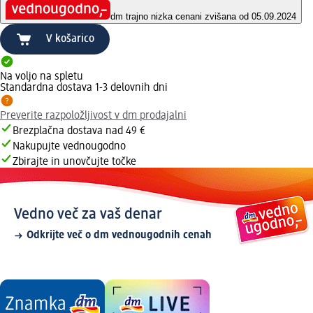
dm trajno nizka cena
ni zvišana od 05.09.2024
V košarico
Na voljo na spletu
Standardna dostava 1-3 delovnih dni
Preverite razpoložljivost v dm prodajalni
Brezplačna dostava nad 49 €
Nakupujte vednougodno
Zbirajte in unovčujte točke
Vedno več za vaš denar
Odkrijte več o dm vednougodnih cenah