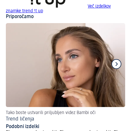
Več izdelkov
znamke trend !t up
Priporočamo
Tako boste ustvarili priljubljen videz Bambi oči
Li
Trend ličenja
5 
Podobni izdelki