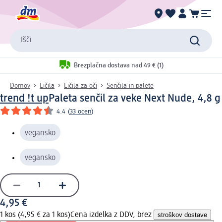
Išči
Brezplačna dostava nad 49 € (1)
Domov
Ličila
Ličila za oči
Senčila in palete
trend !t up
Paleta senčil za veke Next Nude, 4,8 g
4.4
(
33 ocen
)
vegansko
vegansko
4,95 €
1 kos (4,95 € za 1 kos)
Cena izdelka z DDV, brez
stroškov dostave