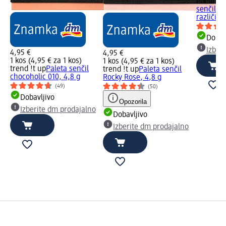
ebelin
Ap
senčila z
različic, 
Dobav
Izber
4,95 €
4,95 €
1 kos (4,95 € za 1 kos)
1 kos (4,95 € za 1 kos)
trend !t up
Paleta senčil
trend !t up
Paleta senčil
chocoholic 010, 4,8 g
Rocky Rose, 4,8 g
(49)
(50)
Dobavljivo
Opozorila
Izberite dm prodajalno
Dobavljivo
Izberite dm prodajalno