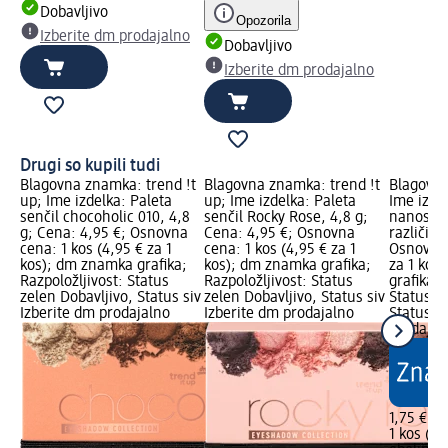
Dobavljivo
Opozorila
Izberite dm prodajalno
Dobavljivo
Izberite dm prodajalno
Drugi so kupili tudi
Blagovna znamka: trend !t
Blagovna znamka: trend !t
Blagovna
up; Ime izdelka: Paleta
up; Ime izdelka: Paleta
Ime izdel
senčil chocoholic 010, 4,8
senčil Rocky Rose, 4,8 g;
nanos se
g; Cena: 4,95 €; Osnovna
Cena: 4,95 €; Osnovna
različic,
cena: 1 kos (4,95 € za 1
cena: 1 kos (4,95 € za 1
Osnovna 
kos); dm znamka grafika;
kos); dm znamka grafika;
za 1 kos
Razpoložljivost: Status
Razpoložljivost: Status
grafika; 
zelen Dobavljivo, Status siv
zelen Dobavljivo, Status siv
Status z
Izberite dm prodajalno
Izberite dm prodajalno
Status si
prodajal
1,75 €
1 kos (1,