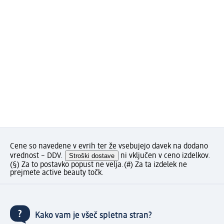
Cene so navedene v evrih ter že vsebujejo davek na dodano
vrednost – DDV.
Stroški dostave
ni vključen v ceno izdelkov.
(§) Za to postavko popust ne velja.
(#) Za ta izdelek ne
prejmete active beauty točk.
Kako vam je všeč spletna stran?