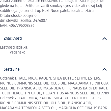
zaradi žametne teksture enostavno nanašajo in zabrisujejo. Ne
glede na to, ali želite ustvariti smokey eyes videz ali nekaj bolj
subtilnega, je trend !t up Next Nude paleta idealna izbira.
Oftalmološko potrjeno.
dm številka izdelka: 2476887
EAN: 4067796008326
Značilnosti
Lastnosti izdelka:
vegansko
Sestavine
Odtenek 1: TALC, MICA, KAOLIN, SHEA BUTTER ETHYL ESTERS,
RICINUS COMMUNIS SEED OIL, OLUS OIL, MACADAMIA TERNIFOLIA
SEED OIL, P- ANISIC ACID, MAGNOLIA OFFICINALIS BARK EXTRACT,
TOCOPHEROL, TIN OXIDE, HELIANTHUS ANNUUS SEED OIL, CI 77891
Odtenek 2: TALC, MICA, KAOLIN, SHEA BUTTER ETHYL ESTERS,
RICINUS COMMUNIS SEED OIL, OLUS OIL, P-ANISIC ACID,
MACADAMIA TERNIFOLIA SEED OIL, MAGNOLIA OFFICINALIS BARK