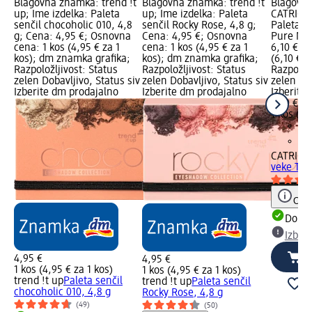
Blagovna znamka: trend !t
Blagovna znamka: trend !t
Blagovn
up; Ime izdelka: Paleta
up; Ime izdelka: Paleta
CATRICE;
senčil chocoholic 010, 4,8
senčil Rocky Rose, 4,8 g;
Paleta s
g; Cena: 4,95 €; Osnovna
Cena: 4,95 €; Osnovna
Pure Nud
cena: 1 kos (4,95 € za 1
cena: 1 kos (4,95 € za 1
6,10 €; 
kos); dm znamka grafika;
kos); dm znamka grafika;
(6,10 € z
Razpoložljivost: Status
Razpoložljivost: Status
Razpoložl
zelen Dobavljivo, Status siv
zelen Dobavljivo, Status siv
zelen Dob
Izberite dm prodajalno
Izberite dm prodajalno
Izberite
6,10 €
1 kos (6,
CATRICE
veke The
Opoz
Dobav
Izber
4,95 €
4,95 €
1 kos (4,95 € za 1 kos)
1 kos (4,95 € za 1 kos)
trend !t up
Paleta senčil
trend !t up
Paleta senčil
chocoholic 010, 4,8 g
Rocky Rose, 4,8 g
(49)
(50)