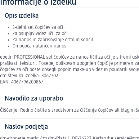
Informacije o izdelku
Opis izdelka
3-delni set čopičev za oči
Za osupljiv videz ličil za oči
Za nanos in zabrisovanje črtal in senčil
Omogoča natančen nanos
ebelin PROFESSIONAL set čopičev za nanos ličil za oči je s tremi us
praškasti teksturi. Posebej oblikovan upognjen čopič je primeren za
čopičev za oči boste dosegli popoln make-up videz in poudarili svoj
dm številka izdelka: 3067302
EAN: 4067796200867
Navodilo za uporabo
Čiščenje: Redno čistite s sredstvom za čiščenje čopičev ali blagim
Naslov podjetja
dm-drogerie markt Am dm-Platz 1, DE-76227 Karlsruhe service@d