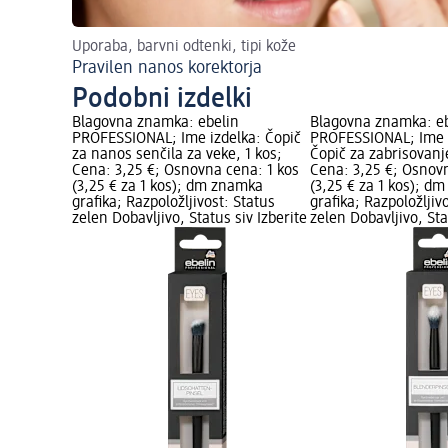
Uporaba, barvni odtenki, tipi kože
Pravilen nanos korektorja
Podobni izdelki
Blagovna znamka: ebelin
Blagovna znamka: e
PROFESSIONAL; Ime izdelka: Čopič
PROFESSIONAL; Ime 
za nanos senčila za veke, 1 kos;
Čopič za zabrisovanje 
Cena: 3,25 €; Osnovna cena: 1 kos
Cena: 3,25 €; Osnovn
(3,25 € za 1 kos); dm znamka
(3,25 € za 1 kos); d
grafika; Razpoložljivost: Status
grafika; Razpoložljiv
zelen Dobavljivo, Status siv Izberite
zelen Dobavljivo, Sta