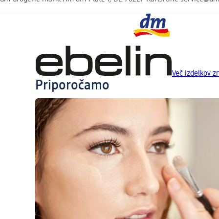
Več izdelkov 
Priporočamo