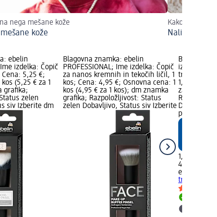
zna nega mešane kože
Kako naličiti sv
 mešane kože
Naličene ustn
a: ebelin
Blagovna znamka: ebelin
Blagovna zn
me izdelka: Čopič
PROFESSIONAL; Ime izdelka: Čopič
izdelka: Krt
; Cena: 5,25 €;
za nanos kremnih in tekočih ličil, 1
trepalnic in
kos (5,25 € za 1
kos; Cena: 4,95 €; Osnovna cena: 1
1,95 €; Osn
 grafika;
kos (4,95 € za 1 kos); dm znamka
za 1 kos); 
 Status zelen
grafika; Razpoložljivost: Status
Razpoložljiv
us siv Izberite dm
zelen Dobavljivo, Status siv Izberite
Dobavljivo, 
prodajalno
1,95 €
4 kos (0,49 
ebelin
Krtač
trepalnic in
Dobavlji
Izberite