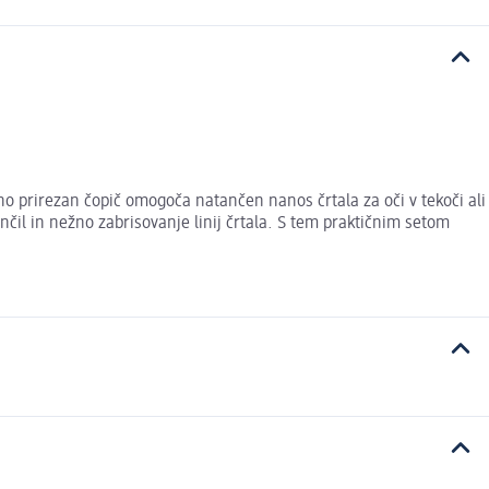
vno prirezan čopič omogoča natančen nanos črtala za oči v tekoči ali
nčil in nežno zabrisovanje linij črtala. S tem praktičnim setom