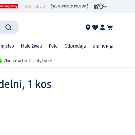
injstvo
Male živali
Foto
Odprodaja
dmLIVE ▶
Zbirajte active beauty točke
delni, 1 kos