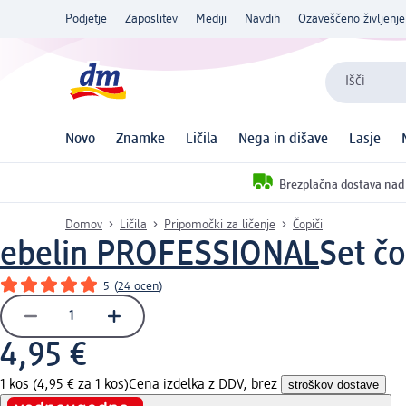
Podjetje
Zaposlitev
Mediji
Navdih
Ozaveščeno življenje
Išči
Novo
Znamke
Ličila
Nega in dišave
Lasje
Brezplačna dostava nad
Domov
Ličila
Pripomočki za ličenje
Čopiči
ebelin PROFESSIONAL
Set čo
5
(
24 ocen
)
4,95 €
1 kos (4,95 € za 1 kos)
Cena izdelka z DDV, brez
stroškov dostave