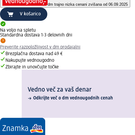
dm trajno nizka cena
ni zvišana od 06.09.2025
V košarico
Na voljo na spletu
Standardna dostava 1-3 delovnih dni
Preverite razpoložljivost v dm prodajalni
Brezplačna dostava nad 49 €
Nakupujte vednougodno
Zbirajte in unovčujte točke
Vedno več za vaš denar
Odkrijte več o dm vednougodnih cenah