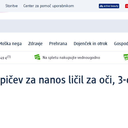
Storitve
Center za pomoč uporabnikom
Moška nega
Zdravje
Prehrana
Dojenček in otrok
Gospod
(1)
Na spletu nakupujte vednougodno
 49 €
pičev za nanos ličil za oči, 3-