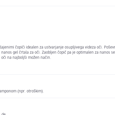
klajenimi čopiči idealen za ustvarjanje osupljivega videza oči. Poše
 nanos gel črtala za oči. Zaobljen čopič pa je optimalen za nanos se
e oči na najboljši možen način.
 šamponom (npr. otroškim).
m.de