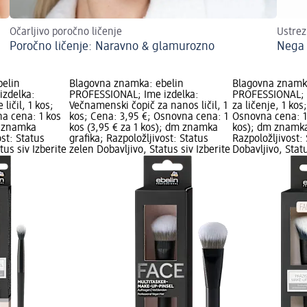
Očarljivo poročno ličenje
Ustre
Poročno ličenje: Naravno & glamurozno
Nega
belin
Blagovna znamka: ebelin
Blagovna znamk
izdelka:
PROFESSIONAL; Ime izdelka:
PROFESSIONAL; I
ličil, 1 kos;
Večnamenski čopič za nanos ličil, 1
za ličenje, 1 kos
a cena: 1 kos
kos; Cena: 3,95 €; Osnovna cena: 1
Osnovna cena: 1 
m znamka
kos (3,95 € za 1 kos); dm znamka
kos); dm znamka
ost: Status
grafika; Razpoložljivost: Status
Razpoložljivost:
tus siv Izberite
zelen Dobavljivo, Status siv Izberite
Dobavljivo, Stat