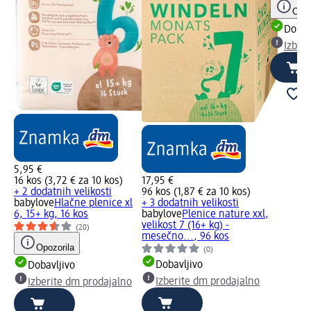
Opoz
Dobav
Izber
5,95 €
16 kos (3,72 € za 10 kos)
17,95 €
+ 2 dodatnih velikosti
96 kos (1,87 € za 10 kos)
babylove
Hlačne plenice xl
+ 3 dodatnih velikosti
6, 15+ kg, 16 kos
babylove
Plenice nature xxl,
velikost 7 (16+ kg) -
(20)
mesečno..., 96 kos
Opozorila
(0)
Dobavljivo
Dobavljivo
Izberite dm prodajalno
Izberite dm prodajalno