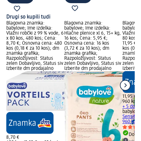
Drugi so kupili tudi
Blagovna znamka:
Blagovna znamka:
Blagovn
babylove; Ime izdelka:
babylove; Ime izdelka:
babylove
Vlažni robčki z 99 % vode, 6
Hlačne plenice xl 6, 15+ kg,
Vlažni ro
x 80 kos, 480 kos; Cena:
16 kos; Cena: 5,95 €;
80 kosov
8,70 €; Osnovna cena: 480
Osnovna cena: 16 kos
11,95 €;
kos (0,18 € za 10 kos); dm
(3,72 € za 10 kos); dm
kos (0,12
znamka grafika;
znamka grafika;
znamka g
Razpoložljivost: Status
Razpoložljivost: Status
Razpoložl
zelen Dobavljivo, Status siv
zelen Dobavljivo, Status siv
zelen Dob
Izberite dm prodajalno
Izberite dm prodajalno
Izberite
11,95 €
960 kos (
+ 5 dodat
babylove
Sensitive
960 kos
Dobav
8,70 €