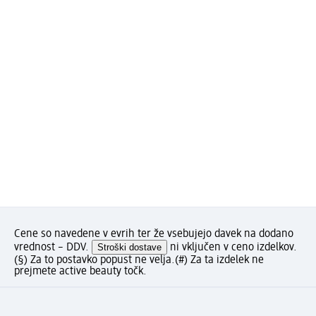
Cene so navedene v evrih ter že vsebujejo davek na dodano
vrednost – DDV.
Stroški dostave
ni vključen v ceno izdelkov.
(§) Za to postavko popust ne velja.
(#) Za ta izdelek ne
prejmete active beauty točk.