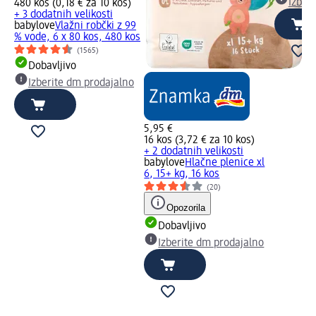
Izber
480 kos (0,18 € za 10 kos)
+ 3 dodatnih velikosti
babylove
Vlažni robčki z 99
% vode, 6 x 80 kos, 480 kos
(1565)
Dobavljivo
Izberite dm prodajalno
5,95 €
16 kos (3,72 € za 10 kos)
+ 2 dodatnih velikosti
babylove
Hlačne plenice xl
6, 15+ kg, 16 kos
(20)
Opozorila
Dobavljivo
Izberite dm prodajalno