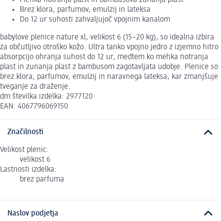
Brez klora, parfumov, emulzij in lateksa
Do 12 ur suhosti zahvaljujoč vpojnim kanalom
babylove plenice nature xl, velikost 6 (15–20 kg), so idealna izbira
za občutljivo otroško kožo. Ultra tanko vpojno jedro z izjemno hitro
absorpcijo ohranja suhost do 12 ur, medtem ko mehka notranja
plast in zunanja plast z bambusom zagotavljata udobje. Plenice so
brez klora, parfumov, emulzij in naravnega lateksa, kar zmanjšuje
tveganje za draženje.
dm številka izdelka: 2977120
EAN: 4067796069150
Značilnosti
Velikost plenic:
velikost 6
Lastnosti izdelka:
brez parfuma
Naslov podjetja