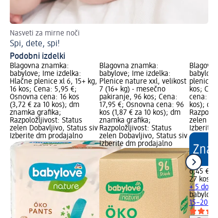
Nasveti za mirne noči
Ko
Spi, dete, spi!
Na
Podobni izdelki
Blagovna znamka:
Blagovna znamka:
Blagovn
babylove; Ime izdelka:
babylove; Ime izdelka:
babylove
Hlačne plenice xl 6, 15+ kg,
Plenice nature xxl, velikost
plenice X
16 kos; Cena: 5,95 €;
7 (16+ kg) - mesečno
kos; Cen
Osnovna cena: 16 kos
pakiranje, 96 kos; Cena:
cena: 27 
(3,72 € za 10 kos); dm
17,95 €; Osnovna cena: 96
kos); dm
znamka grafika;
kos (1,87 € za 10 kos); dm
Razpoložl
Razpoložljivost: Status
znamka grafika;
zelen Dob
zelen Dobavljivo, Status siv
Razpoložljivost: Status
Izberite
Izberite dm prodajalno
zelen Dobavljivo, Status siv
Izberite dm prodajalno
6,45 €
27 kos (2
+ 5 dodat
babylove
15–20 kg