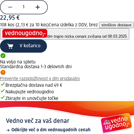
22,95 €
108 kos (2,13 € za 10 kos)
Cena izdelka z DDV, brez
stroškov dostave
dm trajno nizka cena
ni zvišana od 08.03.2025
V košarico
Na voljo na spletu
Standardna dostava 1-3 delovnih dni
Preverite razpoložljivost v dm prodajalni
Brezplačna dostava nad 49 €
Nakupujte vednougodno
Zbirajte in unovčujte točke
Vedno več za vaš denar
Odkrijte več o dm vednougodnih cenah