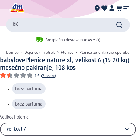
Išči
Brezplačna dostava nad 49 € (1)
Domov
Dojenček in otrok
Plenice
Plenice za enkratno uporabo
babylove
Plenice nature xl, velikost 6 (15-20 kg) -
mesečno pakiranje, 108 kos
1.5
(
2 oceni
)
brez parfuma
brez parfuma
Velikost plenic