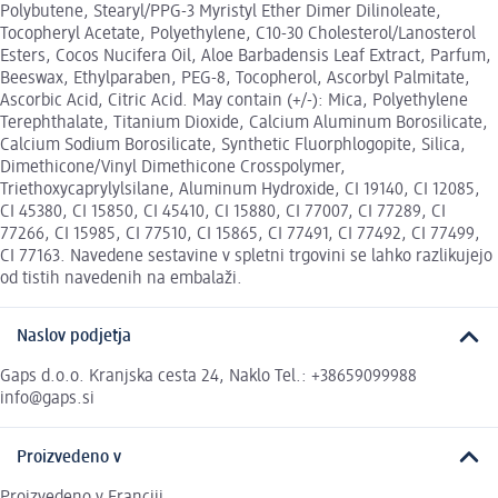
Polybutene, Stearyl/PPG-3 Myristyl Ether Dimer Dilinoleate,
Tocopheryl Acetate, Polyethylene, C10-30 Cholesterol/Lanosterol
Esters, Cocos Nucifera Oil, Aloe Barbadensis Leaf Extract, Parfum,
Beeswax, Ethylparaben, PEG-8, Tocopherol, Ascorbyl Palmitate,
Ascorbic Acid, Citric Acid. May contain (+/-): Mica, Polyethylene
Terephthalate, Titanium Dioxide, Calcium Aluminum Borosilicate,
Calcium Sodium Borosilicate, Synthetic Fluorphlogopite, Silica,
Dimethicone/Vinyl Dimethicone Crosspolymer,
Triethoxycaprylylsilane, Aluminum Hydroxide, CI 19140, CI 12085,
CI 45380, CI 15850, CI 45410, CI 15880, CI 77007, CI 77289, CI
77266, CI 15985, CI 77510, CI 15865, CI 77491, CI 77492, CI 77499,
CI 77163. Navedene sestavine v spletni trgovini se lahko razlikujejo
od tistih navedenih na embalaži.
Naslov podjetja
Gaps d.o.o. Kranjska cesta 24, Naklo Tel.: +38659099988
info@gaps.si
Proizvedeno v
Proizvedeno v Franciji.