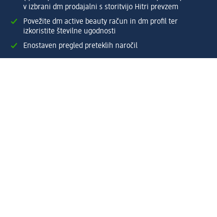
v izbrani dm prodajalni s storitvijo Hitri prevzem
Povežite dm active beauty račun in dm profil ter
izkoristite številne ugodnosti
Enostaven pregled preteklih naročil
Ustvarite si svoj dm profil
Pomoč
Ugodnosti in storitve
Center za pomoč uporabnikom
Dostava
Vračila in menjave
Podjetje
O nas
Družbena odgovornost
Zaposlitev
Mediji
dm svet