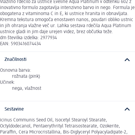
Vlažilno rdečilo za ustnice Eveline Aqua Platinum v odtenku 602 z
inovativno formulo zagotavlja intenzivno barvo in nego. Formula je
obogatena z vitaminoma C in E, ki ustnice hranita in obnavljata.
Kremna tekstura omogoča enostaven nanos, poudari obliko ustnic
in jih ohranja vlažne več ur. Lahka sestava rdečila Aqua Platinum
ustnice gladi in jim daje urejen videz, brez občutka teže.
dm številka izdelka: 2977934
EAN: 5903416074434
Značilnosti
Osnovna barva:
rožnata (pink)
Učinek:
nega, vlažnost
Sestavine
icinus Communis Seed Oil, Isocetyl Stearoyl Stearate,
Octyldodecanol, Pentaerythrityl Tetraisostearate, Ozokerite,
Paraffin, Cera Microcristallina, Bis-Diglyceryl Polyacyladipate-2,