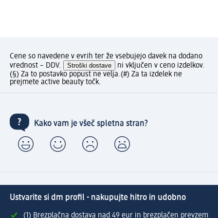
Cene so navedene v evrih ter že vsebujejo davek na dodano
vrednost – DDV.
Stroški dostave
ni vključen v ceno izdelkov.
(§) Za to postavko popust ne velja.
(#) Za ta izdelek ne
prejmete active beauty točk.
Kako vam je všeč spletna stran?
Ustvarite si dm profil - nakupujte hitro in udobno
(1) Brezplačna dostava nad 49 eur in brezplačen prevzem