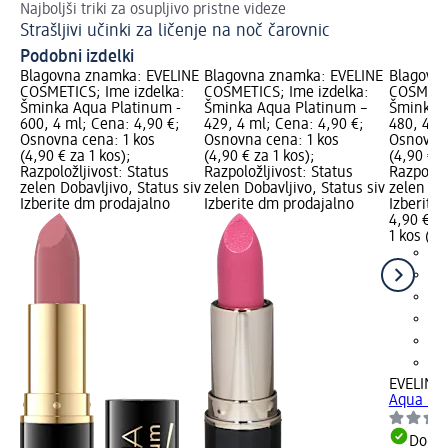
Najboljši triki za osupljivo pristne videze
Z 
Strašljivi učinki za ličenje na noč čarovnic
Li
Podobni izdelki
Blagovna znamka: EVELINE
Blagovna znamka: EVELINE
Blagovn
COSMETICS; Ime izdelka:
COSMETICS; Ime izdelka:
COSMETIC
Šminka Aqua Platinum -
Šminka Aqua Platinum –
Šminka 
600, 4 ml; Cena: 4,90 €;
429, 4 ml; Cena: 4,90 €;
480, 4 m
Osnovna cena: 1 kos
Osnovna cena: 1 kos
Osnovna 
(4,90 € za 1 kos);
(4,90 € za 1 kos);
(4,90 € z
Razpoložljivost: Status
Razpoložljivost: Status
Razpoložl
zelen Dobavljivo, Status siv
zelen Dobavljivo, Status siv
zelen Dob
Izberite dm prodajalno
Izberite dm prodajalno
Izberite
4,90 €
1 kos (4,
EVELINE
Aqua Pla
Dobav