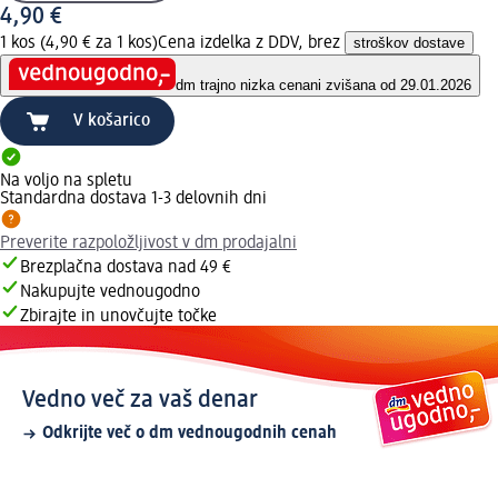
4,90 €
1 kos (4,90 € za 1 kos)
Cena izdelka z DDV, brez
stroškov dostave
dm trajno nizka cena
ni zvišana od 29.01.2026
V košarico
Na voljo na spletu
Standardna dostava 1-3 delovnih dni
Preverite razpoložljivost v dm prodajalni
Brezplačna dostava nad 49 €
Nakupujte vednougodno
Zbirajte in unovčujte točke
Vedno več za vaš denar
Odkrijte več o dm vednougodnih cenah