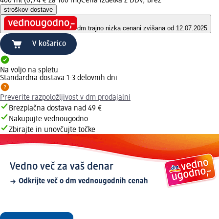
400 ml (0,74 € za 100 ml)
Cena izdelka z DDV, brez
stroškov dostave
dm trajno nizka cena
ni zvišana od 12.07.2025
V košarico
Na voljo na spletu
Standardna dostava 1-3 delovnih dni
Preverite razpoložljivost v dm prodajalni
Brezplačna dostava nad 49 €
Nakupujte vednougodno
Zbirajte in unovčujte točke
Vedno več za vaš denar
Odkrijte več o dm vednougodnih cenah