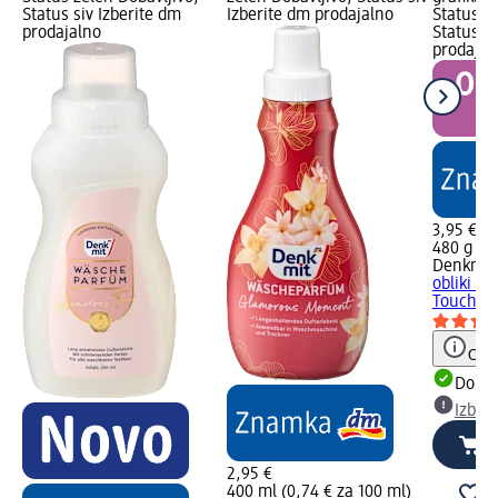
Status siv Izberite dm
Izberite dm prodajalno
Status z
prodajalno
Status si
prodajal
3,95 €
480 g (0,
Denkmit
obliki k
Touch, 4
Opoz
Dobav
Izber
2,95 €
400 ml (0,74 € za 100 ml)