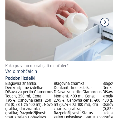
Kako pravilno uporabljati mehčalec?
Na 
Vse o mehčalcih
Na
Podobni izdelki
Blagovna znamka:
Blagovna znamka:
Blagovn
Denkmit; Ime izdelka:
Denkmit; Ime izdelka:
Denkmit;
Dišava za perilo Glamorous
Dišava za perilo Glamorous
Dišava za
Touch, 250 ml; Cena:
Moment, 400 ml; Cena:
kroglic 
1,95 €; Osnovna cena: 250
2,95 €; Osnovna cena: 400
480 g; C
ml (0,78 € za 100 ml); Novo
ml (0,74 € za 100 ml); dm
Osnovna 
grafika, dm znamka
znamka grafika;
(0,82 € 
grafika; Razpoložljivost:
Razpoložljivost: Status
izdaja g
Status zelen Dobavljivo,
zelen Dobavljivo, Status siv
grafika; 