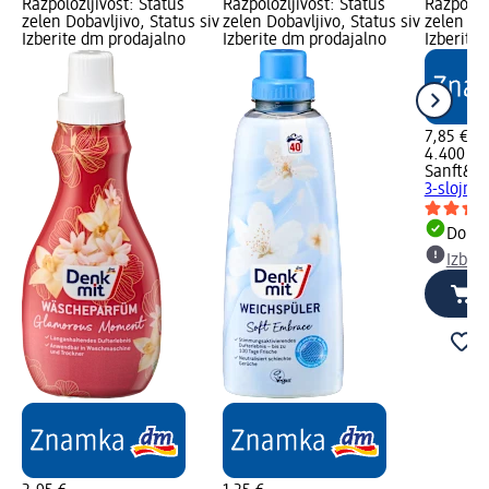
Razpoložljivost: Status
Razpoložljivost: Status
Razpoložl
zelen Dobavljivo, Status siv
zelen Dobavljivo, Status siv
zelen Dob
Izberite dm prodajalno
Izberite dm prodajalno
Izberite
7,85 €
4.400 list
Sanft&Si
3-slojni,
Dobav
Izber