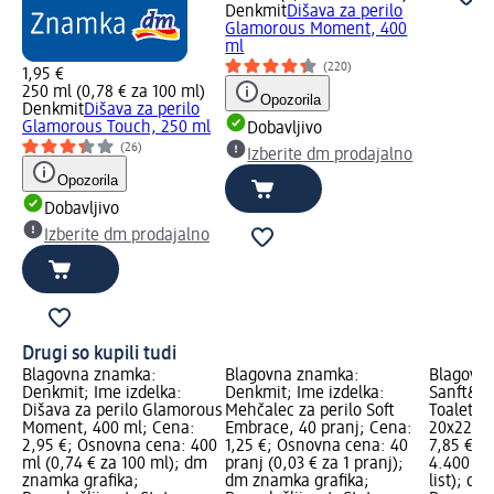
Denkmit
Dišava za perilo
Glamorous Moment, 400
ml
(220)
1,95 €
250 ml (0,78 € za 100 ml)
Opozorila
Denkmit
Dišava za perilo
Glamorous Touch, 250 ml
Dobavljivo
(26)
Izberite dm prodajalno
Opozorila
Dobavljivo
Izberite dm prodajalno
Drugi so kupili tudi
Blagovna znamka:
Blagovna znamka:
Blagovn
Denkmit; Ime izdelka:
Denkmit; Ime izdelka:
Sanft&Si
Dišava za perilo Glamorous
Mehčalec za perilo Soft
Toaletni 
Moment, 400 ml; Cena:
Embrace, 40 pranj; Cena:
20x220, 
2,95 €; Osnovna cena: 400
1,25 €; Osnovna cena: 40
7,85 €; 
ml (0,74 € za 100 ml); dm
pranj (0,03 € za 1 pranj);
4.400 lis
znamka grafika;
dm znamka grafika;
list); d