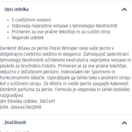
Opis izdelka
S cvetličnim vonjem
Odpravlja neprijetne vonjave s tehnologijo Neofresh®
Primeren za vse pralne tekstilije in za sušilni stroj
Veganski izdelek
Denkmit dišava za perilo Floral Whisper ovije vaše perilo v
dolgotrajno cvetlično svežino in eleganco. Zahvaljujoč patentirani
tehnologiji Neofresh® učinkovito nevtralizira neprijetne vonjave in
poskrbi za brezhibno čistočo. Primeren je za vse pralne tekstilije,
vključno z občutljivim perilom, mikrovlakni ter športnimi in
funkcionalnimi oblačili. Uporabljate ga lahko tako v pralnem stroju
kot v sušilnem stroju. Za dišeče in sveže perilo zaupajte kakovosti
Denkmit parfuma za perilo. Formula je veganska in lahko biološko
razgradljiva.
dm številka izdelka: 3067491
EAN: 4066447862898
Značilnosti