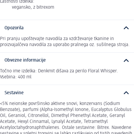
Lastnosti izdelka:
vegansko, z bitrexom
Opozorila
Pri pranju upoštevajte navodila za vzdrževanje tkanine in
proizvajalčeva navodila za uporabo pralnega oz. sušilnega stroja.
Obvezne informacije
Točno ime izdelka: Denkmit dišava za perilo Floral Whisper.
Vsebina: 400 ml
Sestavine
<5% neionske površinsko aktivne snovi; konzervans (Sodium
Benzoate), parfumi (Alpha-Isomethyl Ionone, Eucalyptus Globulus
Oil, Geraniol, Citronellol, Dimethyl Phenethyl Acetate, Geranyl
Acetate, Hexyl Cinnamal, Lynalyl Acetate, Tetramethyl
Acetyloctahydronaphthalenes. Ostale sestavine: Bitrex. Navedene
sestavine v spletni trgovini se lahko razlikujejo od tistih navedenih