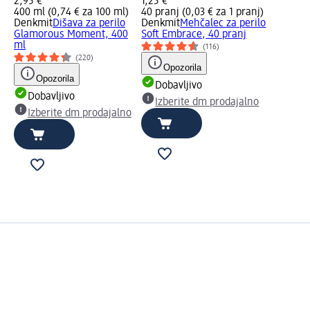
2,95 €
1,25 €
400 ml (0,74 € za 100 ml)
40 pranj (0,03 € za 1 pranj)
Denkmit
Dišava za perilo
Denkmit
Mehčalec za perilo
Glamorous Moment, 400
Soft Embrace, 40 pranj
ml
(116)
(220)
Opozorila
Opozorila
Dobavljivo
Dobavljivo
Izberite dm prodajalno
Izberite dm prodajalno