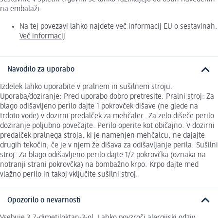
na embalaži.
Na tej povezavi lahko najdete več informacij EU o sestavinah.
Več informacij
Navodilo za uporabo
Izdelek lahko uporabite v pralnem in sušilnem stroju.
Uporaba/doziranje: Pred uporabo dobro pretresite. Pralni stroj: Za
blago odišavljeno perilo dajte 1 pokrovček dišave (ne glede na
trdoto vode) v dozirni predalček za mehčalec. Za zelo dišeče perilo
doziranje poljubno povečajte. Perilo operite kot običajno. V dozirni
predalček pralnega stroja, ki je namenjen mehčalcu, ne dajajte
drugih tekočin, če je v njem že dišava za odišavljanje perila. Sušilni
stroj: Za blago odišavljeno perilo dajte 1/2 pokrovčka (oznaka na
notranji strani pokrovčka) na bombažno krpo. Krpo dajte med
vlažno perilo in takoj vključite sušilni stroj.
Opozorilo o nevarnosti
Vsebuje 3,7-dimetiloktan-3-ol. Lahko povzroči alergijski odziv.