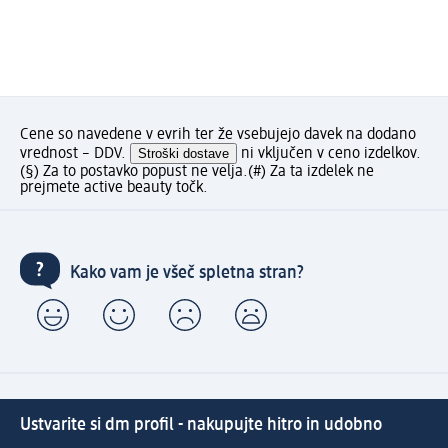
Cene so navedene v evrih ter že vsebujejo davek na dodano
vrednost – DDV.
Stroški dostave
ni vključen v ceno izdelkov.
(§) Za to postavko popust ne velja.
(#) Za ta izdelek ne
prejmete active beauty točk.
Kako vam je všeč spletna stran?
Ustvarite si dm profil - nakupujte hitro in udobno