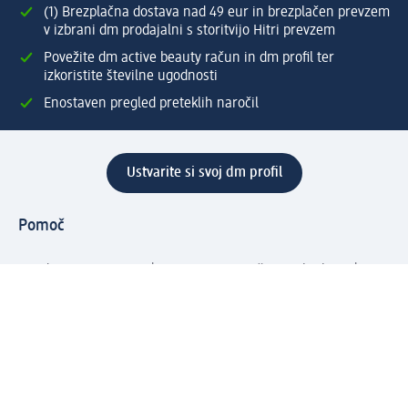
(1) Brezplačna dostava nad 49 eur in brezplačen prevzem
v izbrani dm prodajalni s storitvijo Hitri prevzem
Povežite dm active beauty račun in dm profil ter
izkoristite številne ugodnosti
Enostaven pregled preteklih naročil
Ustvarite si svoj dm profil
Pomoč
Ugodnosti in storitve
Center za pomoč uporabnikom
Dostava
Vračila in menjave
Podjetje
O nas
Družbena odgovornost
Zaposlitev
Mediji