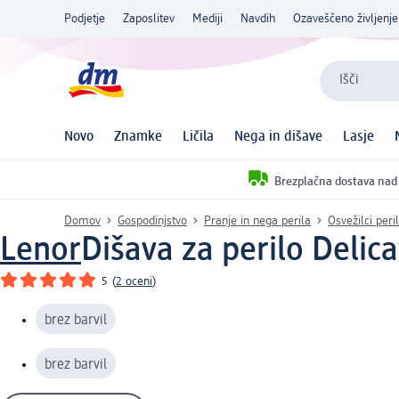
Podjetje
Zaposlitev
Mediji
Navdih
Ozaveščeno življenje
Išči
Novo
Znamke
Ličila
Nega in dišave
Lasje
Brezplačna dostava nad
Domov
Gospodinjstvo
Pranje in nega perila
Osvežilci peri
Lenor
Dišava za perilo Delic
5
(
2 oceni
)
brez barvil
brez barvil