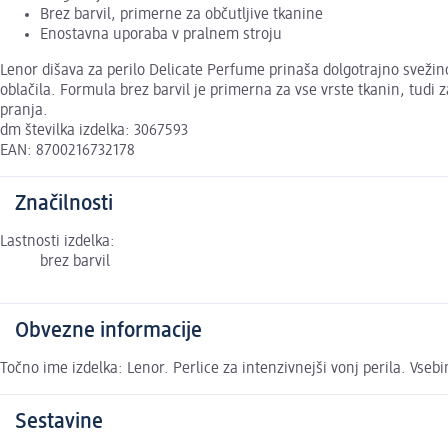
Brez barvil, primerne za občutljive tkanine
Enostavna uporaba v pralnem stroju
Lenor dišava za perilo Delicate Perfume prinaša dolgotrajno svežin
oblačila. Formula brez barvil je primerna za vse vrste tkanin, tudi z
pranja.
dm številka izdelka: 3067593
EAN: 8700216732178
Značilnosti
Lastnosti izdelka:
brez barvil
Obvezne informacije
Točno ime izdelka: Lenor. Perlice za intenzivnejši vonj perila. Vsebi
Sestavine