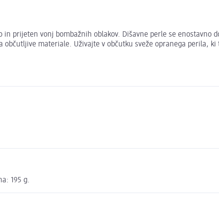
o in prijeten vonj bombažnih oblakov. Dišavne perle se enostavno d
a občutljive materiale. Uživajte v občutku sveže opranega perila, ki 
na: 195 g.