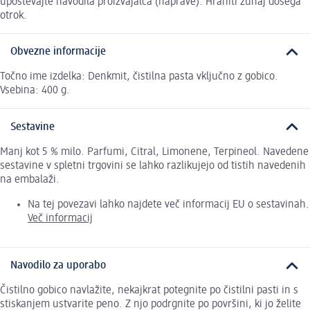
upoštevajte navodila proizvajalca (naprave). Hraniti zunaj dosega
otrok.
Obvezne informacije
Točno ime izdelka: Denkmit, čistilna pasta vključno z gobico.
Vsebina: 400 g.
Sestavine
Manj kot 5 % milo. Parfumi, Citral, Limonene, Terpineol. Navedene
sestavine v spletni trgovini se lahko razlikujejo od tistih navedenih
na embalaži.
Na tej povezavi lahko najdete več informacij EU o sestavinah.
Več informacij
Navodilo za uporabo
Čistilno gobico navlažite, nekajkrat potegnite po čistilni pasti in s
stiskanjem ustvarite peno. Z njo podrgnite po površini, ki jo želite