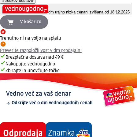
stroškov dostave
dm trajno nizka cena
ni zvišana od 18.12.2025
V košarico
Trenutno ni na voljo na spletu
Preverite razpoložljivost v dm prodajalni
Brezplačna dostava nad 49 €
Nakupujte vednougodno
Zbirajte in unovčujte točke
Vedno več za vaš denar
Odkrijte več o dm vednougodnih cenah