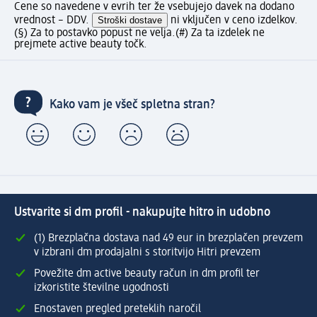
Cene so navedene v evrih ter že vsebujejo davek na dodano
vrednost – DDV.
Stroški dostave
ni vključen v ceno izdelkov.
(§) Za to postavko popust ne velja.
(#) Za ta izdelek ne
prejmete active beauty točk.
Kako vam je všeč spletna stran?
Ustvarite si dm profil - nakupujte hitro in udobno
(1) Brezplačna dostava nad 49 eur in brezplačen prevzem
v izbrani dm prodajalni s storitvijo Hitri prevzem
Povežite dm active beauty račun in dm profil ter
izkoristite številne ugodnosti
Enostaven pregled preteklih naročil