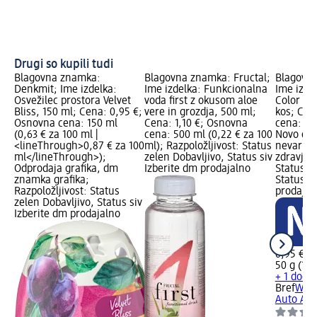
Drugi so kupili tudi
Blagovna znamka:
Blagovna znamka: Fructal;
Blagovna
Denkmit; Ime izdelka:
Ime izdelka: Funkcionalna
Ime izde
Osvežilec prostora Velvet
voda first z okusom aloe
Color Aut
Bliss, 150 ml; Cena: 0,95 €;
vere in grozdja, 500 ml;
kos; Cen
Osnovna cena: 150 ml
Cena: 1,10 €; Osnovna
cena: 50 
(0,63 € za 100 ml |
cena: 500 ml (0,22 € za 100
Novo gra
<lineThrough>0,87 € za 100
ml); Razpoložljivost: Status
nevarnos
ml</lineThrough>);
zelen Dobavljivo, Status siv
zdravje; 
Odprodaja grafika, dm
Izberite dm prodajalno
Status z
znamka grafika;
Status si
Razpoložljivost: Status
prodajal
zelen Dobavljivo, Status siv
Izberite dm prodajalno
0,95 €
50 g (1,9
+ 1 dodat
Bref
WC o
Auto Acti