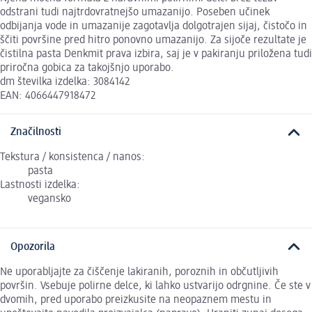
odstrani tudi najtrdovratnejšo umazanijo. Poseben učinek
odbijanja vode in umazanije zagotavlja dolgotrajen sijaj, čistočo in
ščiti površine pred hitro ponovno umazanijo. Za sijoče rezultate je
čistilna pasta Denkmit prava izbira, saj je v pakiranju priložena tudi
priročna gobica za takojšnjo uporabo.
dm številka izdelka: 3084142
EAN: 4066447918472
Značilnosti
Tekstura / konsistenca / nanos:
pasta
Lastnosti izdelka:
vegansko
Opozorila
Ne uporabljajte za čiščenje lakiranih, poroznih in občutljivih
površin. Vsebuje polirne delce, ki lahko ustvarijo odrgnine. Če ste v
dvomih, pred uporabo preizkusite na neopaznem mestu in