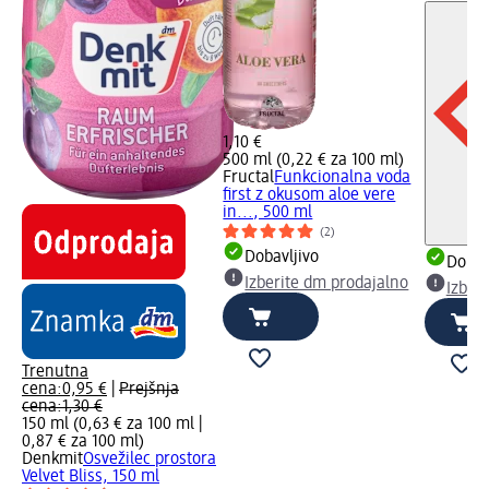
1,10 €
500 ml (0,22 € za 100 ml)
Fructal
Funkcionalna voda
first z okusom aloe vere
in..., 500 ml
(2)
Dobavljivo
Dobav
Izberite dm prodajalno
Izber
Trenutna
cena:
0,95 €
|
Prejšnja
cena:
1,30 €
150 ml (0,63 € za 100 ml |
0,87 € za 100 ml
)
Denkmit
Osvežilec prostora
Velvet Bliss, 150 ml