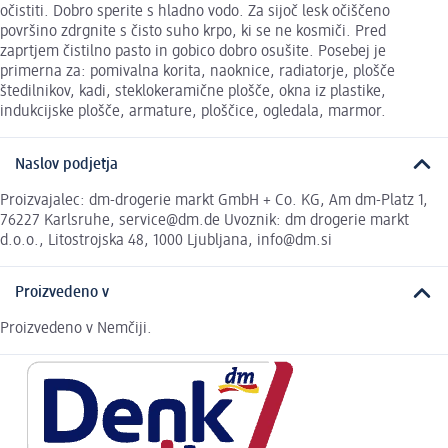
očistiti. Dobro sperite s hladno vodo. Za sijoč lesk očiščeno
površino zdrgnite s čisto suho krpo, ki se ne kosmiči. Pred
zaprtjem čistilno pasto in gobico dobro osušite. Posebej je
primerna za: pomivalna korita, naoknice, radiatorje, plošče
štedilnikov, kadi, steklokeramične plošče, okna iz plastike,
indukcijske plošče, armature, ploščice, ogledala, marmor.
Naslov podjetja
Proizvajalec: dm-drogerie markt GmbH + Co. KG, Am dm-Platz 1,
76227 Karlsruhe, service@dm.de Uvoznik: dm drogerie markt
d.o.o., Litostrojska 48, 1000 Ljubljana, info@dm.si
Proizvedeno v
Proizvedeno v Nemčiji.