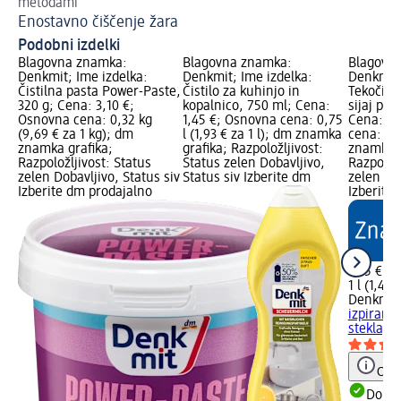
metodami
Či
Enostavno čiščenje žara
Podobni izdelki
Blagovna znamka:
Blagovna znamka:
Blagovn
Denkmit; Ime izdelka:
Denkmit; Ime izdelka:
Denkmit;
Čistilna pasta Power-Paste,
Čistilo za kuhinjo in
Tekočina 
320 g; Cena: 3,10 €;
kopalnico, 750 ml; Cena:
sijaj pos
Osnovna cena: 0,32 kg
1,45 €; Osnovna cena: 0,75
Cena: 1,
(9,69 € za 1 kg); dm
l (1,93 € za 1 l); dm znamka
cena: 1 l
znamka grafika;
grafika; Razpoložljivost:
znamka g
Razpoložljivost: Status
Status zelen Dobavljivo,
Razpoložl
zelen Dobavljivo, Status siv
Status siv Izberite dm
zelen Dob
Izberite dm prodajalno
Izberite
1,45 €
1 l (1,45 
Denkmit
izpiranje
stekla, 1 
Opoz
Dobav