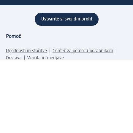
Ustvarite si svoj dm profil
Pomoč
Ugodnosti in storitve
Center za pomoč uporabnikom
Dostava
Vračila in menjave
Podjetje
O nas
Družbena odgovornost
Zaposlitev
Mediji
dm svet