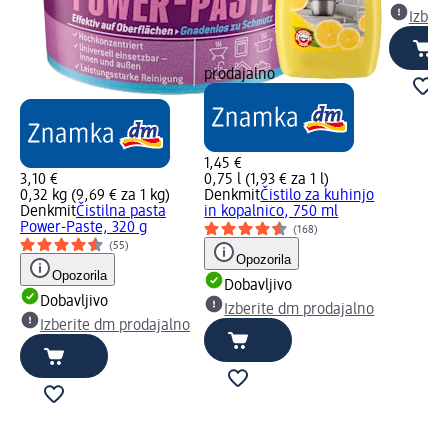
Izber
prodajalno
1,45 €
3,10 €
0,75 l (1,93 € za 1 l)
0,32 kg (9,69 € za 1 kg)
Denkmit
Čistilo za kuhinjo
Denkmit
Čistilna pasta
in kopalnico, 750 ml
Power-Paste, 320 g
(168)
(55)
Opozorila
Opozorila
Dobavljivo
Dobavljivo
Izberite dm prodajalno
Izberite dm prodajalno