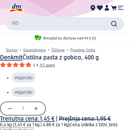
Išči
Brezplačna dostava nad 49 € (1)
Domov
Gospodinjstvo
Čiščenje
Posebna čistila
Denkmit
Čistilna pasta z gobico, 400 g
4.9
(
17 ocen
)
vegansko
vegansko
Trenutna cena:
1,45 €
|
Prejšnja cena:
1,95 €
0,4 kg (3,63 € za 1 kg |
4,88 € za 1 kg
)
Cena izdelka z DDV, brez