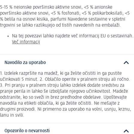
5-15 % neionske površinsko aktivne snovi, <5 % anionske
površinsko aktivne snovi, <5 % fosfonati, <5 % polikarboksilati, <5
% belila na osnovi kisika, parfumi Navedene sestavine v spletni
trgovini se lahko razlikujejo od tistih navedenih na embalaži.
Na tej povezavi lahko najdete več informacij EU o sestavinah.
Več informacij
Navodilo za uporabo
1. Izdelek razpršite na madež, ki ga želite očistiti in ga pustite
učinkovati 5 minut. 2. Oblačilo operite v pralnem stroju ali ročno.
3. Pri pranju v pralnem stroju lahko izdelek dodate sredstvu za
pranje perila in lahko še izboljšate njegovo učinkovitost. Madeže
odstranite, ko so sveži in brez predhodne obdelave. Upoštevajte
navodila na etiketi oblačila, ki ga želite očistiti. Ne mešajte z
drugimi proizvodi. Ni primerno za uporabo na volni, usnju, krznu,
lanu in svili.
Opozorilo o nevarnosti