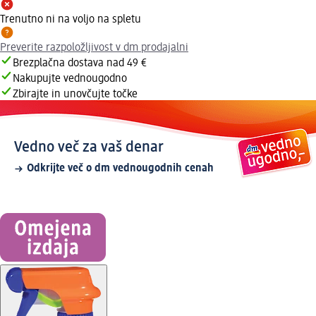
Trenutno ni na voljo na spletu
Preverite razpoložljivost v dm prodajalni
Brezplačna dostava nad 49 €
Nakupujte vednougodno
Zbirajte in unovčujte točke
Vedno več za vaš denar
Odkrijte več o dm vednougodnih cenah