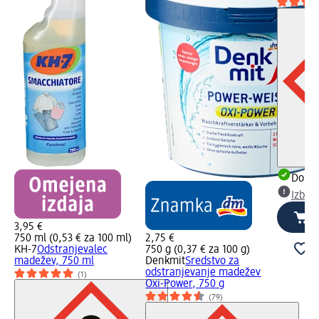
Dobav
Izber
3,95 €
750 ml (0,53 € za 100 ml)
2,75 €
KH-7
Odstranjevalec
750 g (0,37 € za 100 g)
madežev, 750 ml
Denkmit
Sredstvo za
odstranjevanje madežev
(1)
Oxi-Power, 750 g
(79)