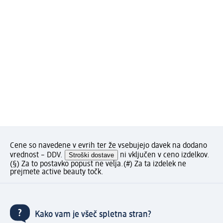
Cene so navedene v evrih ter že vsebujejo davek na dodano
vrednost – DDV.
Stroški dostave
ni vključen v ceno izdelkov.
(§) Za to postavko popust ne velja.
(#) Za ta izdelek ne
prejmete active beauty točk.
Kako vam je všeč spletna stran?