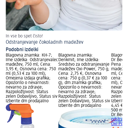
In vse bo spet čisto!
Hi
Odstranjevanje čokoladnih madežev
Na
Podobni izdelki
Blagovna znamka: KH-7;
Blagovna znamka:
Blagovn
Ime izdelka: Odstranjevalec
Denkmit; Ime izdelka:
Dr.Beckm
madežev, 750 ml; Cena:
Sredstvo za odstranjevanje
Pena za 
3,95 €; Osnovna cena: 750
madežev Oxi-Power, 750 g;
madežev 
ml (0,53 € za 100 ml);
Cena: 2,75 €; Osnovna
ml; Cena
Omejena izdaja grafika;
cena: 750 g (0,37 € za 100
cena: 50
Opozorilo o nevarnosti:
g); dm znamka grafika;
ml); Opo
nevarno za zdravje;
Opozorilo o nevarnosti:
nevarnos
Razpoložljivost: Status
nevarno za zdravje;
Razpoložl
zelen Dobavljivo, Status siv
Razpoložljivost: Status
zelen Dob
Izberite dm prodajalno
zelen Dobavljivo, Status siv
Izberite
Izberite dm prodajalno
4,45 €
500 ml (
Dr.Beck
odstranj
Oxi-Powe