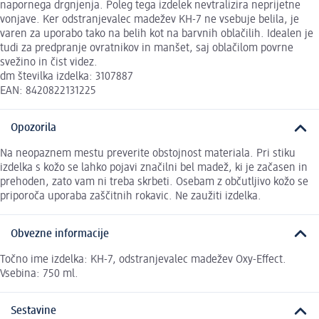
napornega drgnjenja. Poleg tega izdelek nevtralizira neprijetne
vonjave. Ker odstranjevalec madežev KH-7 ne vsebuje belila, je
varen za uporabo tako na belih kot na barvnih oblačilih. Idealen je
tudi za predpranje ovratnikov in manšet, saj oblačilom povrne
svežino in čist videz.
dm številka izdelka: 3107887
EAN: 8420822131225
Opozorila
Na neopaznem mestu preverite obstojnost materiala. Pri stiku
izdelka s kožo se lahko pojavi značilni bel madež, ki je začasen in
prehoden, zato vam ni treba skrbeti. Osebam z občutljivo kožo se
priporoča uporaba zaščitnih rokavic. Ne zaužiti izdelka.
Obvezne informacije
Točno ime izdelka: KH-7, odstranjevalec madežev Oxy-Effect.
Vsebina: 750 ml.
Sestavine