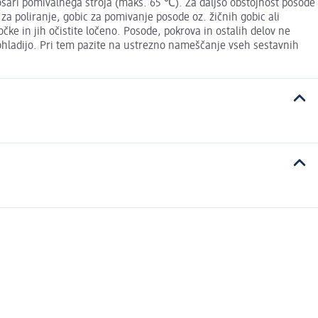
ošari pomivalnega stroja (maks. 65 ℃). Za daljšo obstojnost posode
 za poliranje, gobic za pomivanje posode oz. žičnih gobic ali
čke in jih očistite ločeno. Posode, pokrova in ostalih delov ne
 ohladijo. Pri tem pazite na ustrezno nameščanje vseh sestavnih