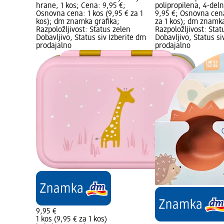
hrane, 1 kos; Cena: 9,95 €;
polipropilena, 4-deln
Osnovna cena: 1 kos (9,95 € za 1
9,95 €; Osnovna cena
kos); dm znamka grafika;
za 1 kos); dm znamka
Razpoložljivost: Status zelen
Razpoložljivost: Stat
Dobavljivo, Status siv Izberite dm
Dobavljivo, Status si
prodajalno
prodajalno
9,95 €
1 kos (9,95 € za 1 kos)