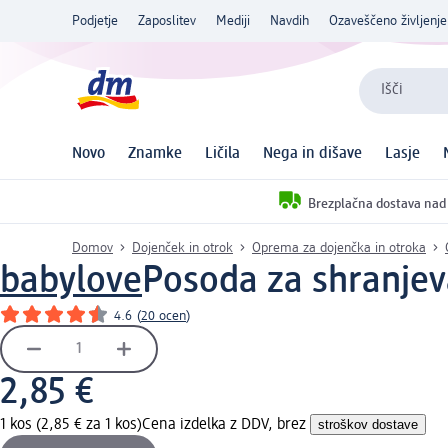
Podjetje
Zaposlitev
Mediji
Navdih
Ozaveščeno življenje
Išči
Novo
Znamke
Ličila
Nega in dišave
Lasje
Brezplačna dostava nad
Domov
Dojenček in otrok
Oprema za dojenčka in otroka
babylove
Posoda za shranjev
4.6
(
20 ocen
)
2,85 €
1 kos (2,85 € za 1 kos)
Cena izdelka z DDV, brez
stroškov dostave