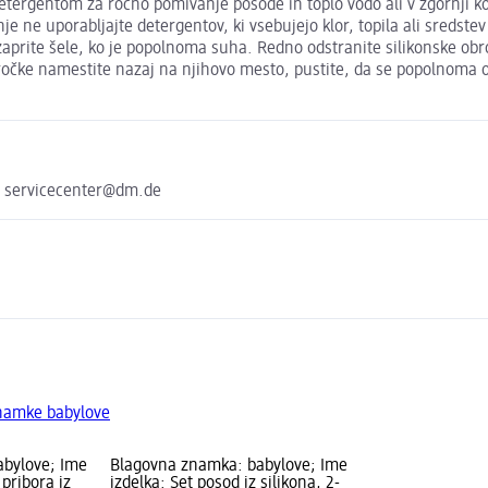
detergentom za ročno pomivanje posode in toplo vodo ali v zgornji k
e ne uporabljajte detergentov, ki vsebujejo klor, topila ali sredstev
 zaprite šele, ko je popolnoma suha. Redno odstranite silikonske obro
 obročke namestite nazaj na njihovo mesto, pustite, da se popolnoma
e servicecenter@dm.de
znamke babylove
abylove; Ime
Blagovna znamka: babylove; Ime
 pribora iz
izdelka: Set posod iz silikona, 2-