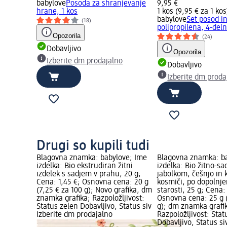
babylove
Posoda za shranjevanje
9,95 €
hrane, 1 kos
1 kos (9,95 € za 1 kos
babylove
Set posod in
(18)
polipropilena, 4-deln
Opozorila
(24)
Dobavljivo
Opozorila
Izberite dm prodajalno
Dobavljivo
Izberite dm proda
Drugi so kupili tudi
Blagovna znamka: babylove; Ime
Blagovna znamka: b
izdelka: Bio ekstrudiran žitni
izdelka: Bio žitno-sa
izdelek s sadjem v prahu, 20 g;
jabolkom, češnjo in
Cena: 1,45 €; Osnovna cena: 20 g
kosmiči, po dopolnje
(7,25 € za 100 g); Novo grafika, dm
starosti, 25 g; Cena:
znamka grafika; Razpoložljivost:
Osnovna cena: 25 g (
Status zelen Dobavljivo, Status siv
g); dm znamka grafi
Izberite dm prodajalno
Razpoložljivost: Stat
Dobavljivo, Status si