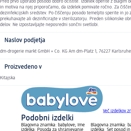
Pred prvo uporabo posodo dobro očistite. Izdelek operite z blagim 
in motiva na njej priporočamo, da izdelek pomivate ročno. Za čiščenj
dezinfekcijskih sredstev. Po čiščenju posodo temeljito sperite in jo
prekuhavajte ali dezinficirajte v sterilizatorju. Preden silikonske
delov. Ne izpostavljajte neposredni sončni svetlobi.
Naslov podjetja
dm-drogerie markt GmbH + Co. KG Am dm-Platz 1, 76227 Karlsruh
Proizvedeno v
Kitajska
Več izdelkov 
Podobni izdelki
Blagovna znamka: babylove; Ime
Blagovna znamka: b
izdelka: Posoda za shranjevanje
izdelka: Set posod in