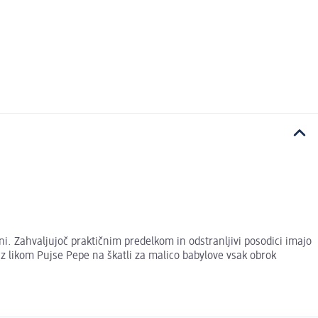
ni. Zahvaljujoč praktičnim predelkom in odstranljivi posodici imajo
 z likom Pujse Pepe na škatli za malico babylove vsak obrok