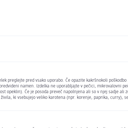
lek preglejte pred vsako uporabo. Če opazite kakršnokoli poškodbo al
predvideni namen. Izdelka ne uporabljajte v pečici, mikrovalovni peč
st opeklin). Če je posoda preveč napolnjena ali so v njej sadje ali z
ivila, ki vsebujejo veliko karotena (npr. korenje, paprika, curry), 