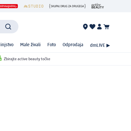
injstvo
Male živali
Foto
Odprodaja
dmLIVE ▶
Zbirajte active beauty točke