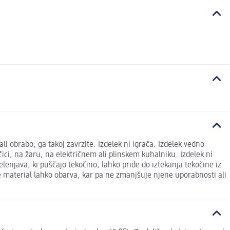
i obrabo, ga takoj zavrzite. Izdelek ni igrača. Izdelek vedno
ici, na žaru, na električnem ali plinskem kuhalniku. Izdelek ni
elenjava, ki puščajo tekočino, lahko pride do iztekanja tekočine iz
se material lahko obarva, kar pa ne zmanjšuje njene uporabnosti ali