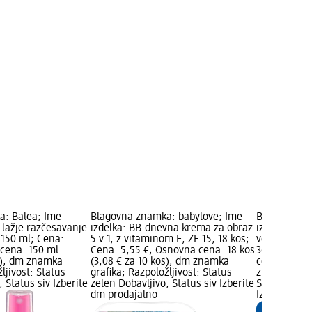
a: Balea; Ime
Blagovna znamka: babylove; Ime
Blagovna zn
a lažje razčesavanje
izdelka: BB-dnevna krema za obraz
izdelka: Pr
 150 ml; Cena:
5 v 1, z vitaminom E, ZF 15, 18 kos;
velikost 6 (
 cena: 150 ml
Cena: 5,55 €; Osnovna cena: 18 kos
36 kos; Cen
ml); dm znamka
(3,08 € za 10 kos); dm znamka
cena: 36 kos
ljivost: Status
grafika; Razpoložljivost: Status
znamka grafi
 Status siv Izberite
zelen Dobavljivo, Status siv Izberite
Status zelen
dm prodajalno
Izberite dm