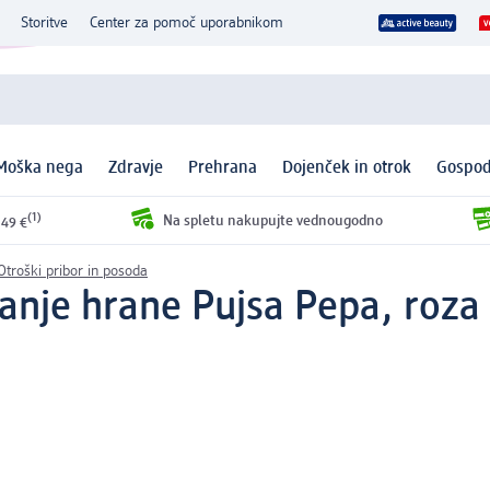
Storitve
Center za pomoč uporabnikom
Moška nega
Zdravje
Prehrana
Dojenček in otrok
Gospod
(1)
Na spletu nakupujte vednougodno
 49 €
Otroški pribor in posoda
anje hrane Pujsa Pepa, roza