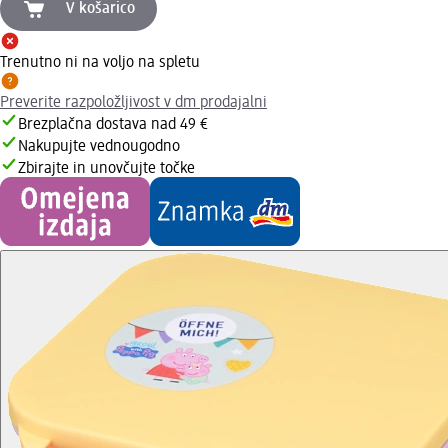
V košarico
Trenutno ni na voljo na spletu
Preverite razpoložljivost v dm prodajalni
Brezplačna dostava nad 49 €
Nakupujte vednougodno
Zbirajte in unovčujte točke