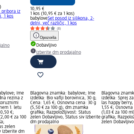
)
10,95 €
 pribora iz
1 kos (10,95 € za 1 kos)
i, 1 kos
babylove
Set posod iz silikona, 2-
delni, več različic, 1 kos
(8)
Opozorila
Dobavljivo
jalno
Izberite dm prodajalno
abylove; Ime
Blagovna znamka: babylove; Ime
Blagovna znamk
dna rezina z
izdelka: Bio vaflji borovnica, 30 g;
izdelka: Sprej z
 koruznimi
Cena: 1,65 €; Osnovna cena: 30 g
las happy berry,
nem 1. letu
(5,50 € za 100 g); dm znamka
1,55 €; Osnovna
 0,50 €;
grafika; Razpoložljivost: Status
(1,03 € za 100 
2,00 € za 100
zelen Dobavljivo, Status siv Izberite
grafika; Razpolož
ka;
dm prodajalno
zelen Dobavljivo,
us zelen
v Izberite dm