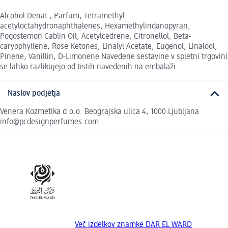
Alcohol Denat , Parfum, Tetramethyl
acetyloctahydronaphthalenes, Hexamethylindanopyran,
Pogostemon Cablin Oil, Acetylcedrene, Citronellol, Beta-
caryophyllene, Rose Ketones, Linalyl Acetate, Eugenol, Linalool,
Pinene, Vanillin, D-Limonene Navedene sestavine v spletni trgovini
se lahko razlikujejo od tistih navedenih na embalaži.
Naslov podjetja
Venera Kozmetika d.o.o. Beograjska ulica 4, 1000 Ljubljana
info@pcdesignperfumes.com
Več izdelkov znamke DAR EL WARD