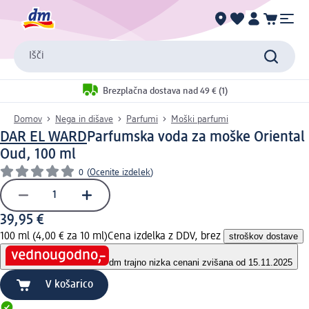
Išči
Brezplačna dostava nad 49 € (1)
Domov
Nega in dišave
Parfumi
Moški parfumi
DAR EL WARD
Parfumska voda za moške Oriental
Oud, 100 ml
0
(
Ocenite izdelek
)
39,95 €
100 ml (4,00 € za 10 ml)
Cena izdelka z DDV, brez
stroškov dostave
dm trajno nizka cena
ni zvišana od 15.11.2025
V košarico