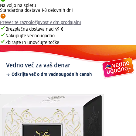
Na voljo na spletu
Standardna dostava 1-3 delovnih dni
Preverite razpoložljivost v dm prodajalni
Brezplačna dostava nad 49 €
Nakupujte vednougodno
Zbirajte in unovčujte točke
Vedno več za vaš denar
Odkrijte več o dm vednougodnih cenah