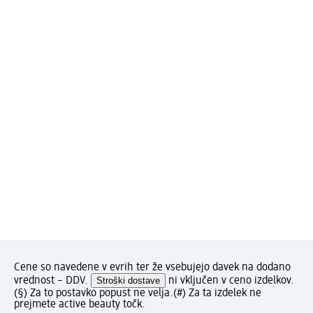
Cene so navedene v evrih ter že vsebujejo davek na dodano
vrednost – DDV.
Stroški dostave
ni vključen v ceno izdelkov.
(§) Za to postavko popust ne velja.
(#) Za ta izdelek ne
prejmete active beauty točk.