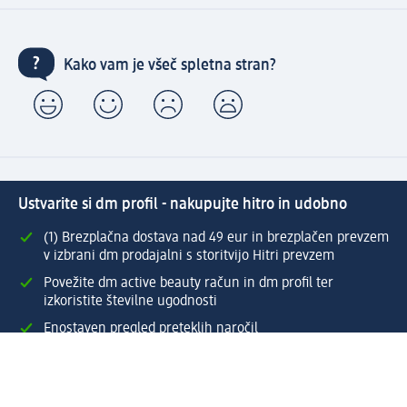
Kako vam je všeč spletna stran?
Ustvarite si dm profil - nakupujte hitro in udobno
(1) Brezplačna dostava nad 49 eur in brezplačen prevzem
v izbrani dm prodajalni s storitvijo Hitri prevzem
Povežite dm active beauty račun in dm profil ter
izkoristite številne ugodnosti
Enostaven pregled preteklih naročil
Ustvarite si svoj dm profil