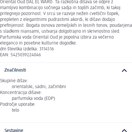
Oriental Oud DAL EL WARD. Ta razkošna dišava se odpre z
mamljivo kombinacijo sočnega sadja in toplih začimb, ki takoj
pritegnejo pozornost. V srcu se razvije nežen cvetlični šopek,
prepleten z elegantnimi pudrastimi akordi, ki dišavi dodajo
prefinjenost. Bogata osnova zemeljskih in lesnih tonov, poudarjena
s sladkimi niansami, ustvarja dolgotrajno in skrivnostno sled.
Parfumska voda Oriental Oud je popolna izbira za večerno
eleganco in posebne kulturne dogodke.
dm številka izdelka: 3114516
EAN: 5425039224046
Značilnosti
Skupine dišav:
orientalski, sadni, začimbni
Koncentracija dišave:
parfumska voda (EDP)
Področje uporabe:
telo
Sestavine