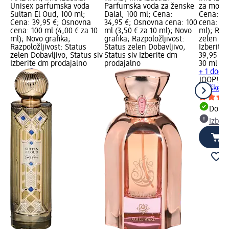
Unisex parfumska voda
Parfumska voda za ženske
za moške
Sultan El Oud, 100 ml;
Dalal, 100 ml; Cena:
Cena: 39
Cena: 39,95 €; Osnovna
34,95 €; Osnovna cena: 100
cena: 30 
cena: 100 ml (4,00 € za 10
ml (3,50 € za 10 ml); Novo
ml); Razp
ml); Novo grafika;
grafika; Razpoložljivost:
zelen Dob
Razpoložljivost: Status
Status zelen Dobavljivo,
Izberite
zelen Dobavljivo, Status siv
Status siv Izberite dm
39,95 €
Izberite dm prodajalno
prodajalno
30 ml (13
+ 1 dodat
JOOP!
To
moške Jo
Dobav
Izber