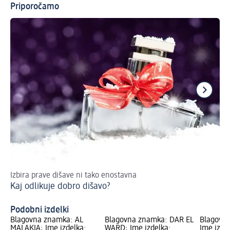
Priporočamo
Izbira prave dišave ni tako enostavna
Ka
Kaj odlikuje dobro dišavo?
Mi
Podobni izdelki
Blagovna znamka: AL
Blagovna znamka: DAR EL
Blagovna
MALAKIA; Ime izdelka:
WARD; Ime izdelka:
Ime izde