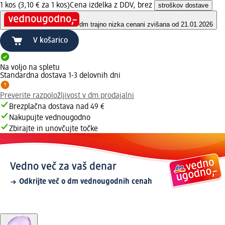
1 kos (3,10 € za 1 kos)
Cena izdelka z DDV, brez
stroškov dostave
dm trajno nizka cena
ni zvišana od 21.01.2026
V košarico
Na voljo na spletu
Standardna dostava 1-3 delovnih dni
Preverite razpoložljivost v dm prodajalni
Brezplačna dostava nad 49 €
Nakupujte vednougodno
Zbirajte in unovčujte točke
Vedno več za vaš denar
Odkrijte več o dm vednougodnih cenah