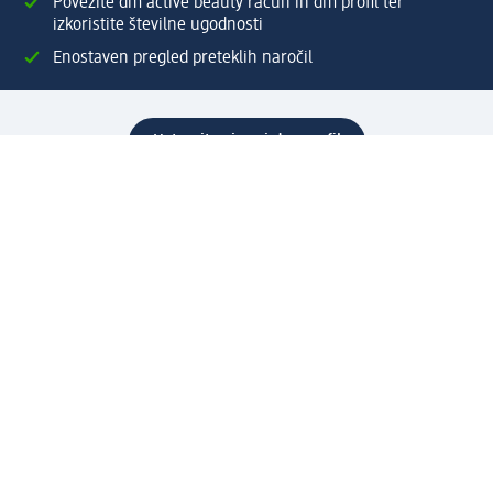
Povežite dm active beauty račun in dm profil ter
izkoristite številne ugodnosti
Enostaven pregled preteklih naročil
Ustvarite si svoj dm profil
Pomoč
Ugodnosti in storitve
Center za pomoč uporabnikom
Dostava
Vračila in menjave
Podjetje
O nas
Družbena odgovornost
Zaposlitev
Mediji
dm svet