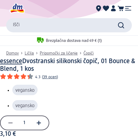
Išči
Brezplačna dostava nad 49 € (1)
Domov
Ličila
Pripomočki za ličenje
Čopiči
essence
Dvostranski silikonski čopič, 01 Bounce &
Blend, 1 kos
4.3
(
39 ocen
)
vegansko
vegansko
3,10 €