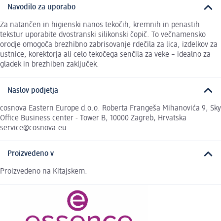
Navodilo za uporabo
Za natančen in higienski nanos tekočih, kremnih in penastih
tekstur uporabite dvostranski silikonski čopič. To večnamensko
orodje omogoča brezhibno zabrisovanje rdečila za lica, izdelkov za
ustnice, korektorja ali celo tekočega senčila za veke – idealno za
gladek in brezhiben zaključek.
Naslov podjetja
cosnova Eastern Europe d.o.o. Roberta Frangeša Mihanovića 9, Sky
Office Business center - Tower B, 10000 Zagreb, Hrvatska
service@cosnova.eu
Proizvedeno v
Proizvedeno na Kitajskem.