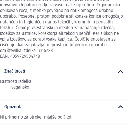
inovativno lepotno orodje za vašo make-up rutino. Ergonomsko
oblikovan ročaj z mehko površino na dotik omogoča udobno
uporabo. Posebne, prstom podobne silikonske konice omogočajo
natančen in higieničen nanos tekočih, kremnih in penastih
tekstur. Čopič je vsestranski in idealen za nanašanje rdečila,
izdelkov za ustnice, korektorja ali tekočih senčil. Ker silikon ne
vpija izdelkov, se porabi vsaka kapljica. Čopič je enostaven za
čiščenje, kar zagotavlja preprosto in higienično uporabo.
dm številka izdelka: 3116788
EAN: 4059729584748
Značilnosti
Lastnosti izdelka:
vegansko
Opozorila
Ni primerno za otroke, mlajše od 3 let.