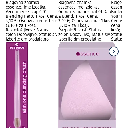
Blagovna znamka:
Blagovna znamka:
Blagovn
essence; Ime izdelka:
essence; Ime izdelka:
essence;
Večnamenski čopič 01
Gobica za nanos ličil 01 Dab
Buffer č
Blending Hero, 1 kos; Cena:
& Blend, 1 kos; Cena:
Your Pro
3,10 €; Osnovna cena: 1 kos
3,10 €; Osnovna cena: 1 kos
Cena: 4,
(3,10 € za 1 kos);
(3,10 € za 1 kos);
cena: 1 k
Razpoložljivost: Status
Razpoložljivost: Status
kos); Raz
zelen Dobavljivo, Status siv
zelen Dobavljivo, Status siv
Status z
Izberite dm prodajalno
Izberite dm prodajalno
Status si