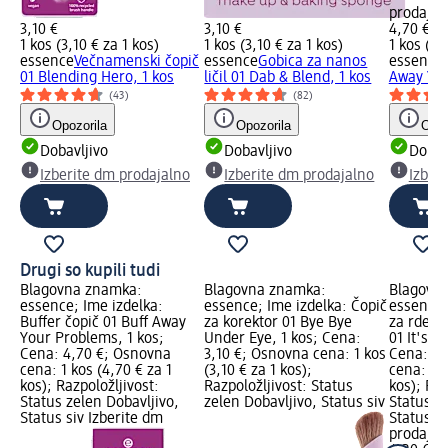
prodajal
3,10 €
3,10 €
4,70 €
1 kos (3,10 € za 1 kos)
1 kos (3,10 € za 1 kos)
1 kos (4,
essence
Večnamenski čopič
essence
Gobica za nanos
essence
01 Blending Hero, 1 kos
ličil 01 Dab & Blend, 1 kos
Away You
(43)
(82)
Opozorila
Opozorila
Opoz
Dobavljivo
Dobavljivo
Dobav
Izberite dm prodajalno
Izberite dm prodajalno
Izber
Drugi so kupili tudi
Blagovna znamka:
Blagovna znamka:
Blagovn
essence; Ime izdelka:
essence; Ime izdelka: Čopič
essence;
Buffer čopič 01 Buff Away
za korektor 01 Bye Bye
za rdečil
Your Problems, 1 kos;
Under Eye, 1 kos; Cena:
01 It's G
Cena: 4,70 €; Osnovna
3,10 €; Osnovna cena: 1 kos
Cena: 4,
cena: 1 kos (4,70 € za 1
(3,10 € za 1 kos);
cena: 1 k
kos); Razpoložljivost:
Razpoložljivost: Status
kos); Raz
Status zelen Dobavljivo,
zelen Dobavljivo, Status siv
Status z
Status siv Izberite dm
Status si
prodajal