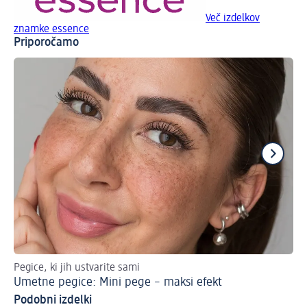
Več izdelkov
znamke essence
Priporočamo
Pegice, ki jih ustvarite sami
Naj
Umetne pegice: Mini pege – maksi efekt
St
Podobni izdelki