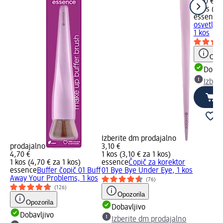
4,20 €
1 kos (4,
essence
osvetljev
1 kos
Opoz
Dobav
Izber
Izberite dm prodajalno
prodajalno
3,10 €
4,70 €
1 kos (3,10 € za 1 kos)
1 kos (4,70 € za 1 kos)
essence
Čopič za korektor
essence
Buffer čopič 01 Buff
01 Bye Bye Under Eye, 1 kos
Away Your Problems, 1 kos
(76)
(126)
Opozorila
Opozorila
Dobavljivo
Dobavljivo
Izberite dm prodajalno