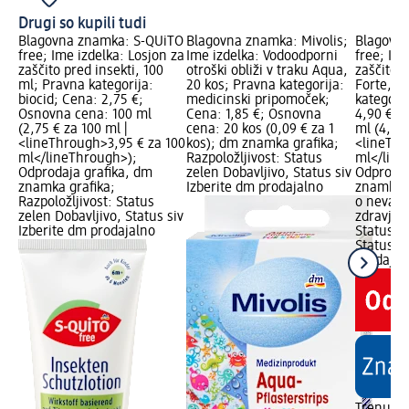
Drugi so kupili tudi
Blagovna znamka: S-QUiTO
Blagovna znamka: Mivolis;
Blagovn
free; Ime izdelka: Losjon za
Ime izdelka: Vodoodporni
free; Ime
zaščito pred insekti, 100
otroški obliži v traku Aqua,
zaščito p
ml; Pravna kategorija:
20 kos; Pravna kategorija:
Forte, 1
biocid; Cena: 2,75 €;
medicinski pripomoček;
kategorij
Osnovna cena: 100 ml
Cena: 1,85 €; Osnovna
4,90 €; 
(2,75 € za 100 ml |
cena: 20 kos (0,09 € za 1
ml (4,90 
<lineThrough>3,95 € za 100
kos); dm znamka grafika;
<lineThr
ml</lineThrough>);
Razpoložljivost: Status
ml</line
Odprodaja grafika, dm
zelen Dobavljivo, Status siv
Odprodaj
znamka grafika;
Izberite dm prodajalno
znamka g
Razpoložljivost: Status
o nevarn
zelen Dobavljivo, Status siv
zdravje; 
Izberite dm prodajalno
Status z
Status si
prodajal
Trenutn