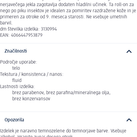
nerjavečega jekla zagotavlja dodaten hladilni učinek. Ta roll-on za
nego po piku insektov je idealen za pomiritev razdražene kože in je
primeren za otroke od 9. meseca starosti. Ne vsebuje umetnih
barvil.
dm številka izdelka: 3130994
EAN: 4066447953879
Značilnosti
Področje uporabe:
telo
Tekstura / konsistenca / nanos:
fluid
Lastnosti izdelka:
brez parabenov, brez parafina/mineralnega olja,
brez konzervansov
Opozorila
Izdelek je naravno temnozelene do temnorjave barve. Vsebuje