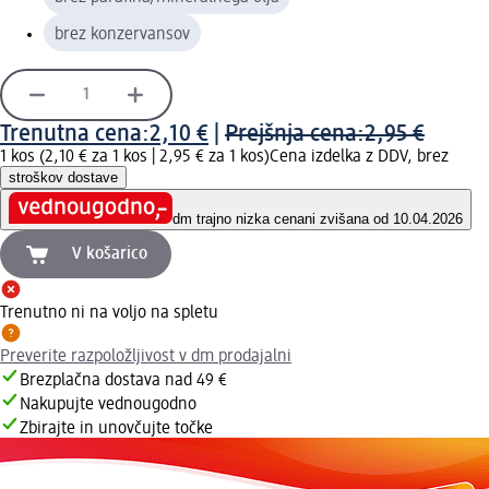
brez konzervansov
Trenutna cena:
2,10 €
|
Prejšnja cena:
2,95 €
1 kos (2,10 € za 1 kos |
2,95 € za 1 kos
)
Cena izdelka z DDV, brez
stroškov dostave
dm trajno nizka cena
ni zvišana od 10.04.2026
V košarico
Trenutno ni na voljo na spletu
Preverite razpoložljivost v dm prodajalni
Brezplačna dostava nad 49 €
Nakupujte vednougodno
Zbirajte in unovčujte točke