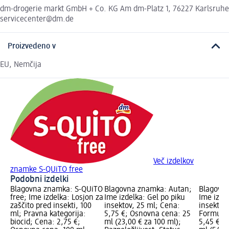
dm-drogerie markt GmbH + Co. KG Am dm-Platz 1, 76227 Karlsruhe
servicecenter@dm.de
Proizvedeno v
EU, Nemčija
Več izdelkov
znamke S-QUiTO free
Podobni izdelki
Blagovna znamka: S-QUiTO
Blagovna znamka: Autan;
Blagovn
free; Ime izdelka: Losjon za
Ime izdelka: Gel po piku
Ime izde
zaščito pred insekti, 100
insektov, 25 ml; Cena:
insektov
ml; Pravna kategorija:
5,75 €; Osnovna cena: 25
Formula,
biocid; Cena: 2,75 €;
ml (23,00 € za 100 ml);
5,45 €; 