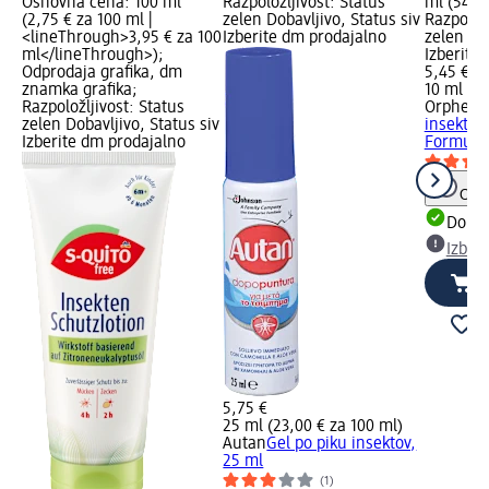
Osnovna cena: 100 ml
Razpoložljivost: Status
ml (54,50
(2,75 € za 100 ml |
zelen Dobavljivo, Status siv
Razpoložl
<lineThrough>3,95 € za 100
Izberite dm prodajalno
zelen Dob
ml</lineThrough>);
Izberite
Odprodaja grafika, dm
5,45 €
znamka grafika;
10 ml (54
Razpoložljivost: Status
Orphea
L
zelen Dobavljivo, Status siv
insektov
Izberite dm prodajalno
Formula,
Opoz
Dobav
Izber
5,75 €
25 ml (23,00 € za 100 ml)
Autan
Gel po piku insektov,
25 ml
(1)