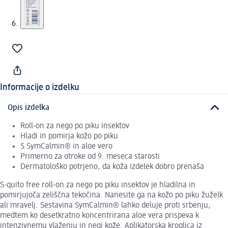
Informacije o izdelku
Opis izdelka
Roll-on za nego po piku insektov
Hladi in pomirja kožo po piku
S SymCalmin® in aloe vero
Primerno za otroke od 9. meseca starosti
Dermatološko potrjeno, da koža izdelek dobro prenaša
S-quito free roll-on za nego po piku insektov je hladilna in
pomirjujoča zeliščna tekočina. Nanesite ga na kožo po piku žuželk
ali mravelj. Sestavina SymCalmin® lahko deluje proti srbenju,
medtem ko desetkratno koncentrirana aloe vera prispeva k
intenzivnemu vlaženju in negi kože. Aplikatorska kroglica iz