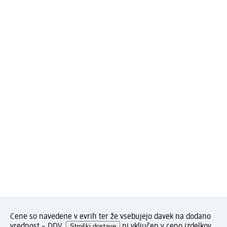
Cene so navedene v evrih ter že vsebujejo davek na dodano
vrednost – DDV.
Stroški dostave
ni vključen v ceno izdelkov.