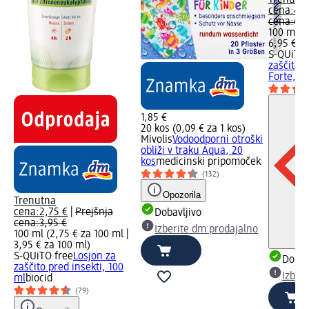
cena:
4,9
cena:
6,9
100 ml (4
6,95 € z
S-QUiTO 
zaščito p
Forte, 1
1,85 €
20 kos (0,09 € za 1 kos)
Mivolis
Vodoodporni otroški
obliži v traku Aqua, 20
kos
medicinski pripomoček
(132)
Opozorila
Trenutna
cena:
2,75 €
|
Prejšnja
Dobavljivo
cena:
3,95 €
Izberite dm prodajalno
100 ml (2,75 € za 100 ml |
3,95 € za 100 ml
)
S-QUiTO free
Losjon za
Dobav
zaščito pred insekti, 100
Izber
ml
biocid
(79)