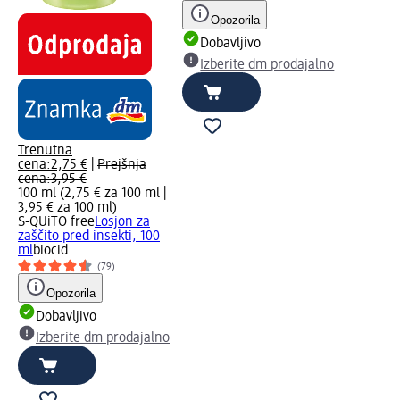
Opozorila
Dobavljivo
Izberite dm prodajalno
Trenutna
cena:
2,75 €
|
Prejšnja
cena:
3,95 €
100 ml (2,75 € za 100 ml |
3,95 € za 100 ml
)
S-QUiTO free
Losjon za
zaščito pred insekti, 100
ml
biocid
(79)
Opozorila
Dobavljivo
Izberite dm prodajalno