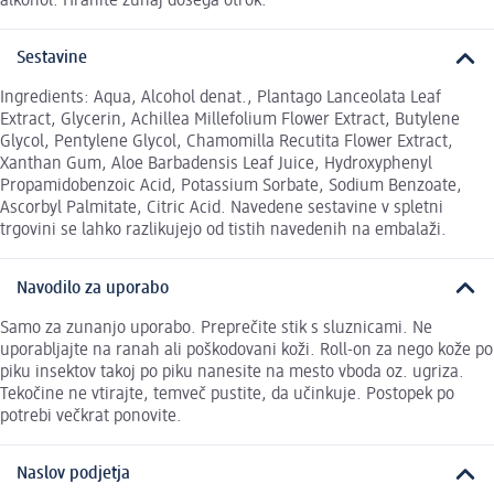
alkohol. Hranite zunaj dosega otrok.
Sestavine
Ingredients: Aqua, Alcohol denat., Plantago Lanceolata Leaf
Extract, Glycerin, Achillea Millefolium Flower Extract, Butylene
Glycol, Pentylene Glycol, Chamomilla Recutita Flower Extract,
Xanthan Gum, Aloe Barbadensis Leaf Juice, Hydroxyphenyl
Propamidobenzoic Acid, Potassium Sorbate, Sodium Benzoate,
Ascorbyl Palmitate, Citric Acid. Navedene sestavine v spletni
trgovini se lahko razlikujejo od tistih navedenih na embalaži.
Navodilo za uporabo
Samo za zunanjo uporabo. Preprečite stik s sluznicami. Ne
uporabljajte na ranah ali poškodovani koži. Roll-on za nego kože po
piku insektov takoj po piku nanesite na mesto vboda oz. ugriza.
Tekočine ne vtirajte, temveč pustite, da učinkuje. Postopek po
potrebi večkrat ponovite.
Naslov podjetja