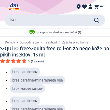
Išči
Brezplačna dostava nad 49 € (1)
Domov
Gospodinjstvo
Insekticidi
Zaščita pred komarji
S-QUiTO free
S-quito free roll-on za nego kože po
pikih insektov, 15 ml
5
(
1 ocena
)
brez parabenov
brez parafina/mineralnega olja
brez konzervansov
brez parabenov
brez parafina/mineralnega olja