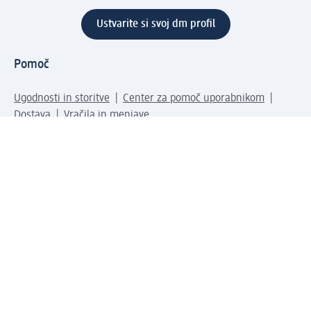
Ustvarite si svoj dm profil
Pomoč
Ugodnosti in storitve
Center za pomoč uporabnikom
Dostava
Vračila in menjave
Podjetje
O nas
Družbena odgovornost
Zaposlitev
Mediji
dm svet