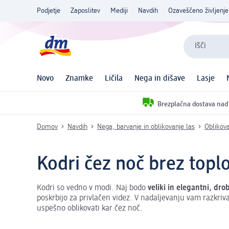
Podjetje
Zaposlitev
Mediji
Navdih
Ozaveščeno življenje
Išči
Novo
Znamke
Ličila
Nega in dišave
Lasje
Brezplačna dostava nad
Domov
Navdih
Nega, barvanje in oblikovanje las
Oblikova
Kodri čez noč brez top
Kodri so vedno v modi. Naj bodo
veliki in elegantni, dro
poskrbijo za privlačen videz. V nadaljevanju vam razkriv
uspešno oblikovati kar čez noč.