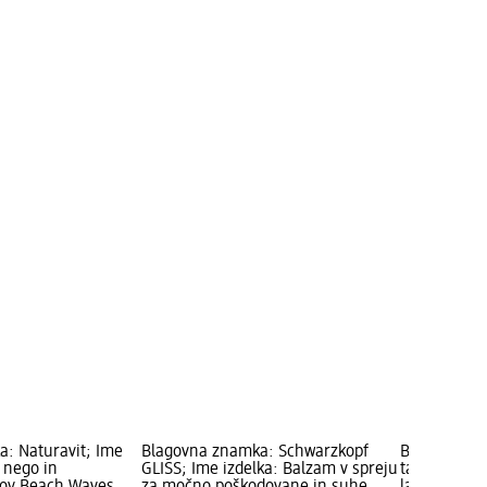
: Naturavit; Ime
Blagovna znamka: Schwarzkopf
Blagovna z
a nego in
GLISS; Ime izdelka: Balzam v spreju
taft; Ime iz
rov Beach Waves,
za močno poškodovane in suhe
las pred vro