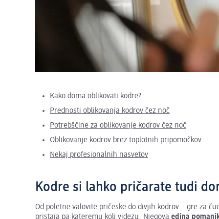
Kako doma oblikovati kodre?
Prednosti oblikovanja kodrov čez noč
Potrebščine za oblikovanje kodrov čez noč
Oblikovanje kodrov brez toplotnih pripomočkov
Nekaj profesionalnih nasvetov
Kodre si lahko pričarate tudi d
Od poletne valovite pričeske do divjih kodrov – gre za ču
pristaja pa kateremu koli videzu. Njegova
edina pomanjkl