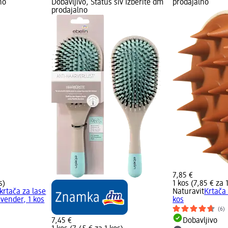
no
Dobavljivo, Status siv Izberite dm
prodajalno
prodajalno
7,85 €
s)
1 kos (7,85 € za 
krtača za lase
Naturavit
Krtača
avender, 1 kos
kos
(6)
7,45 €
Dobavljivo