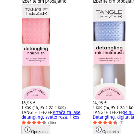
Izberite dm prodajalno
Izberite dm prodajal
16,95 €
14,95 €
1 kos (16,95 € za 1 kos)
1 kos (14,95 € za 1 ko
TANGLE TEEZER
Krtača za lase
TANGLE TEEZER
Mini 
detangling, svetlo roza, 1 kos
Detangling, digital l
(206)
(2)
Opozorila
Opozorila