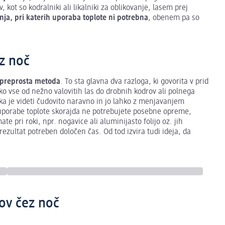
ot so kodralniki ali likalniki za oblikovanje, lasem prej
nja, pri katerih uporaba toplote ni potrebna
, obenem pa so
z noč
 preprosta metoda
. To sta glavna dva razloga, ki govorita v prid
o vse od nežno valovitih las do drobnih kodrov ali polnega
ka je videti čudovito naravno in jo lahko z menjavanjem
uporabe toplote skorajda ne potrebujete posebne opreme,
e pri roki, npr. nogavice ali aluminijasto folijo oz. jih
 rezultat potreben določen čas. Od tod izvira tudi ideja, da
ov čez noč