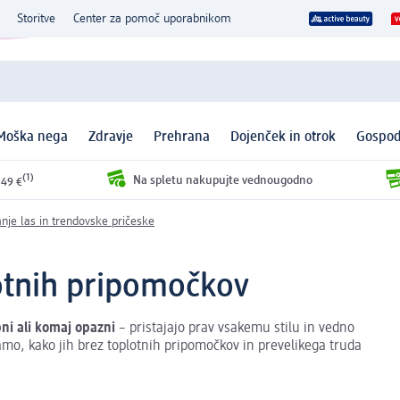
Storitve
Center za pomoč uporabnikom
Moška nega
Zdravje
Prehrana
Dojenček in otrok
Gospod
(1)
Na spletu nakupujte vednougodno
 49 €
nje las in trendovske pričeske
lotnih pripomočkov
bni ali komaj opazni
– pristajajo prav vsakemu stilu in vedno
amo, kako jih brez toplotnih pripomočkov in prevelikega truda