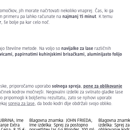
pomočkov, jih morate načrtovati nekoliko vnaprej. Čas, ki ga
kem primeru pa lahko računate na
najmanj 15 minut
. K temu
r
, še bolje pa kar celo noč.
ajo številne metode. Na voljo so
navijalke za lase
različnih
icami, papirnatimi kuhinjskimi brisačkami, aluminijasto folijo
ričeske, priporočamo uporabo
solnega spreja
,
pene za oblikovanje
o učinek kodrov močnejši. Negovalni izdelki za svilnato gladke lase
o pripomogli k boljšemu rezultatu, zato se njihovi uporabi
nekaj
spreja za lase
, da bodo kodri dlje obdržali svojo obliko.
UBRiNA; Ime
Blagovna znamka: JOHN FRIEDA;
Blagovna znamka
vanje Extra
Ime izdelka: Sprej za postopno
izdelka: Sprej z
; Cena: 8,15 €;
posvetlitev las Go Blonder, 100 ml;
oblikovanje kod