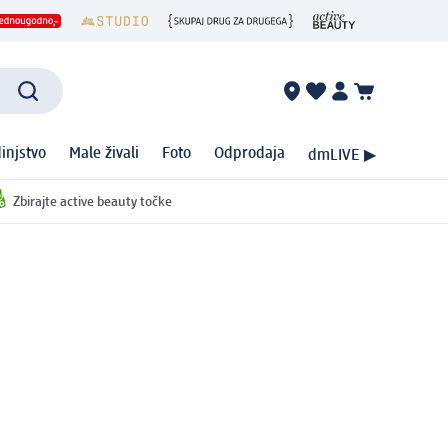
injstvo
Male živali
Foto
Odprodaja
dmLIVE ▶
Zbirajte active beauty točke