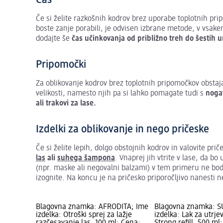
Če si želite razkošnih kodrov brez uporabe toplotnih pri
boste zanje porabili, je odvisen izbrane metode, v vsa
dodajte še
čas učinkovanja od približno treh do šestih u
Pripomočki
Za oblikovanje kodrov brez toplotnih pripomočkov obstaj
velikosti, namesto njih pa si lahko pomagate tudi s
nogav
ali trakovi za lase.
Izdelki za oblikovanje in nego pričeske
Če si želite lepih, dolgo obstojnih kodrov in valovite p
las
ali
suhega šampona
. Vnaprej jih vtrite v lase, da b
(npr. maske ali negovalni balzami) v tem primeru ne bod
izognite. Na koncu je na pričesko priporočljivo nanesti 
Blagovna znamka: AFRODITA; Ime
Blagovna znamka: S
izdelka: Otroški sprej za lažje
izdelka: Lak za utrje
razčesavanje las, 100 ml; Cena:
Strong refill, 500 ml