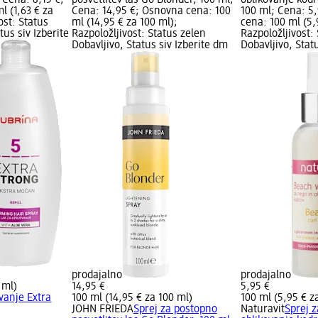
 (1,63 € za
Cena: 14,95 €; Osnovna cena: 100
100 ml; Cena: 5
ost: Status
ml (14,95 € za 100 ml);
cena: 100 ml (5,
tus siv Izberite
Razpoložljivost: Status zelen
Razpoložljivost:
Dobavljivo, Status siv Izberite dm
Dobavljivo, Stat
prodajalno
prodajalno
 ml)
14,95 €
5,95 €
evanje Extra
100 ml (14,95 € za 100 ml)
100 ml (5,95 € z
JOHN FRIEDA
Sprej za postopno
Naturavit
Sprej z