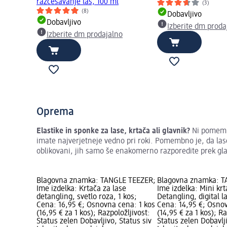
razčesavanje las, 100 ml
(3)
(8)
Dobavljivo
Dobavljivo
Izberite dm proda
Izberite dm prodajalno
Oprema
Elastike in sponke za lase, krtača ali glavnik?
Ni pomembn
imate najverjetneje vedno pri roki. Pomembno je, da las
oblikovani, jih samo še enakomerno razporedite prek glav
Blagovna znamka: TANGLE TEEZER;
Blagovna znamka: T
Ime izdelka: Krtača za lase
Ime izdelka: Mini krt
detangling, svetlo roza, 1 kos;
Detangling, digital l
Cena: 16,95 €; Osnovna cena: 1 kos
Cena: 14,95 €; Osno
(16,95 € za 1 kos); Razpoložljivost:
(14,95 € za 1 kos); Ra
Status zelen Dobavljivo, Status siv
Status zelen Dobavlji