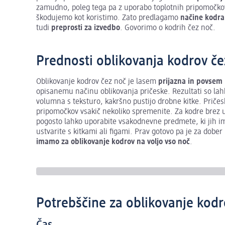
zamudno, poleg tega pa z uporabo toplotnih pripomočkov, k
škodujemo kot koristimo. Zato predlagamo
načine kodra
tudi
preprosti za izvedbo
. Govorimo o kodrih čez noč.
Prednosti oblikovanja kodrov če
Oblikovanje kodrov čez noč je lasem
prijazna in povsem
opisanemu načinu oblikovanja pričeske. Rezultati so lahk
volumna s teksturo, kakršno pustijo drobne kitke. Pričes
pripomočkov vsakič nekoliko spremenite. Za kodre brez 
pogosto lahko uporabite vsakodnevne predmete, ki jih imat
ustvarite s kitkami ali figami. Prav gotovo pa je za dober
imamo za oblikovanje kodrov na voljo vso noč
.
Potrebščine za oblikovanje kodr
Čas