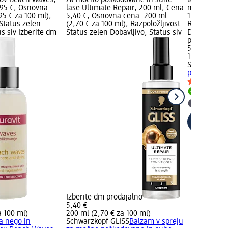
,95 €; Osnovna
lase Ultimate Repair, 200 ml; Cena:
ml; Cena: 5
95 € za 100 ml);
5,40 €; Osnovna cena: 200 ml
150 ml (3,97
 Status zelen
(2,70 € za 100 ml); Razpoložljivost:
Razpoložljiv
us siv Izberite dm
Status zelen Dobavljivo, Status siv
Dobavljivo, 
prodajalno
5,95 €
150 ml (3,97
Schwarzkopf
pred vročin
Dobavlji
Izberite
Izberite dm prodajalno
5,40 €
a 100 ml)
200 ml (2,70 € za 100 ml)
a nego in
Schwarzkopf GLISS
Balzam v spreju