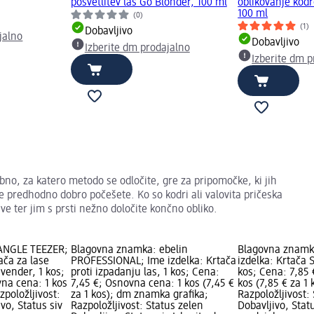
posvetlitev las Go Blonder, 100 ml
oblikovanje kod
100 ml
(0)
(1)
Dobavljivo
jalno
Dobavljivo
Izberite dm prodajalno
Izberite dm p
o, za katero metodo se odločite, gre za pripomočke, ki jih
e predhodno dobro počešete. Ko so kodri ali valovita pričeska
e ter jim s prsti nežno določite končno obliko.
ANGLE TEEZER;
Blagovna znamka: ebelin
Blagovna znamka
ača za lase
PROFESSIONAL; Ime izdelka: Krtača
izdelka: Krtača
avender, 1 kos;
proti izpadanju las, 1 kos; Cena:
kos; Cena: 7,85
vna cena: 1 kos
7,45 €; Osnovna cena: 1 kos (7,45 €
kos (7,85 € za 1 
zpoložljivost:
za 1 kos); dm znamka grafika;
Razpoložljivost:
vo, Status siv
Razpoložljivost: Status zelen
Dobavljivo, Stat