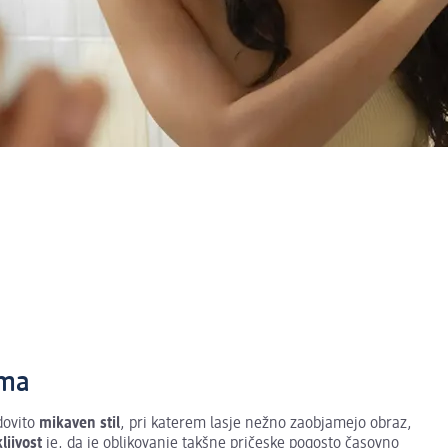
oma
dovito
mikaven stil
, pri katerem lasje nežno zaobjamejo obraz,
jivost
je, da je oblikovanje takšne pričeske pogosto časovno