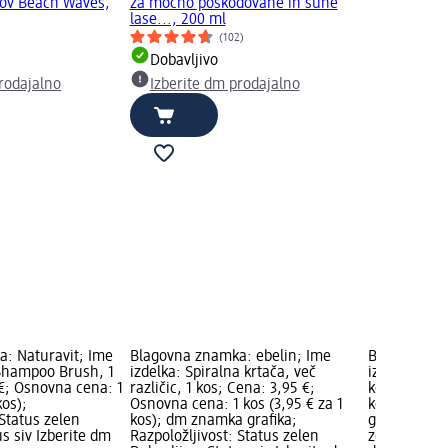
rov Beach Waves,
za močno poškodovane in suhe
lase..., 200 ml
(102)
Dobavljivo
rodajalno
Izberite dm prodajalno
: Naturavit; Ime
Blagovna znamka: ebelin; Ime
Blagovna zn
 Shampoo Brush, 1
izdelka: Spiralna krtača, več
izdelka: Fri
 €; Osnovna cena: 1
različic, 1 kos; Cena: 3,95 €;
kos; Cena: 
kos);
Osnovna cena: 1 kos (3,95 € za 1
kos (1,65 €
 Status zelen
kos); dm znamka grafika;
grafika; Raz
us siv Izberite dm
Razpoložljivost: Status zelen
zelen Dobavl