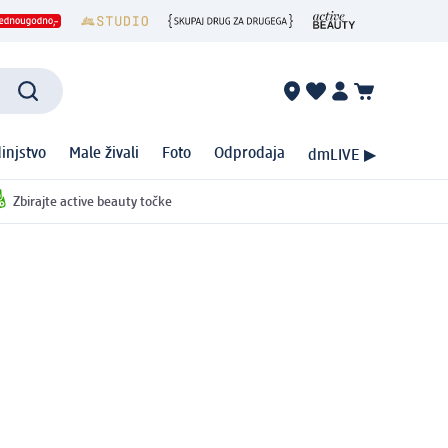
injstvo
Male živali
Foto
Odprodaja
dmLIVE ▶
Zbirajte active beauty točke