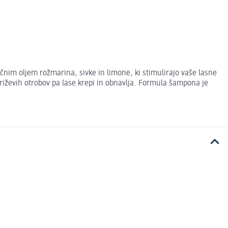
nim oljem rožmarina, sivke in limone, ki stimulirajo vaše lasne
e riževih otrobov pa lase krepi in obnavlja. Formula šampona je