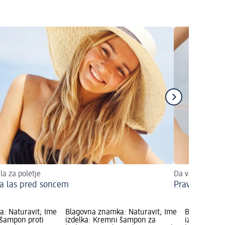
la za poletje
Da vaši lasje 
ta las pred soncem
Pravilna upo
: Naturavit; Ime
Blagovna znamka: Naturavit; Ime
Blagovna zn
 šampon proti
izdelka: Kremni šampon za
izdelka: Ro