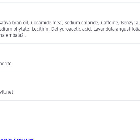
iva bran oil, Cocamide mea, Sodium chloride, Caffeine, Benzyl alco
Sodium phytate, Lecithin, Dehydroacetic acid, Lavandula angustifolia
 na embalaži.
perite.
vit.net