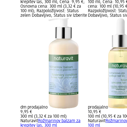
krepitev las, 300 ml; Cena: 9,95 €;
100 ml; Cena: 10,95
Osnovna cena: 300 ml (3,32 € za
cena: 100 ml (10,95 €
100 ml); Razpoložljivost: Status
Razpoložljivost: Stat
zelen Dobavljivo, Status siv Izberite
Dobavljivo, Status si
dm prodajalno
prodajalno
9,95 €
10,95 €
300 ml (3,32 € za 100 ml)
100 ml (10,95 € za 10
Naturavit
Rožmarinov balzam za
Naturavit
Rožmarinovo
krepitev las, 300 ml
100 ml