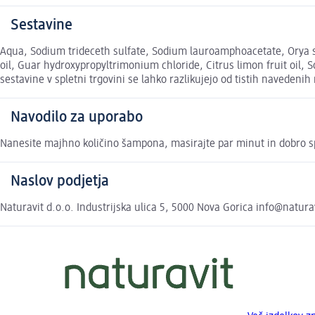
Sestavine
Aqua, Sodium trideceth sulfate, Sodium lauroamphoacetate, Orya sat
oil, Guar hydroxypropyltrimonium chloride, Citrus limon fruit oil, 
sestavine v spletni trgovini se lahko razlikujejo od tistih navedenih
Navodilo za uporabo
Nanesite majhno količino šampona, masirajte par minut in dobro s
Naslov podjetja
Naturavit d.o.o. Industrijska ulica 5, 5000 Nova Gorica info@natura