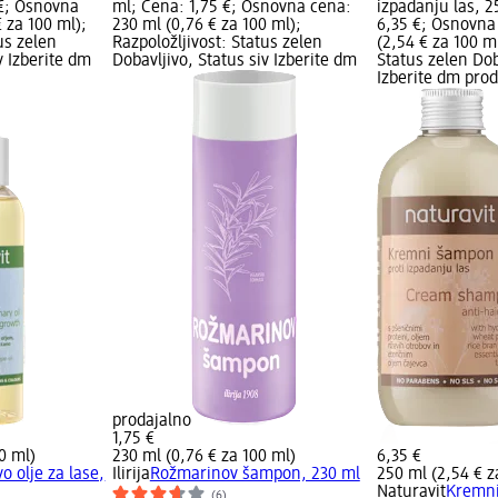
 €; Osnovna
ml; Cena: 1,75 €; Osnovna cena:
izpadanju las, 2
 za 100 ml);
230 ml (0,76 € za 100 ml);
6,35 €; Osnovna
us zelen
Razpoložljivost: Status zelen
(2,54 € za 100 ml
v Izberite dm
Dobavljivo, Status siv Izberite dm
Status zelen Dob
Izberite dm pro
prodajalno
1,75 €
0 ml)
230 ml (0,76 € za 100 ml)
6,35 €
 olje za lase,
Ilirija
Rožmarinov šampon, 230 ml
250 ml (2,54 € z
Naturavit
Kremni
(6)