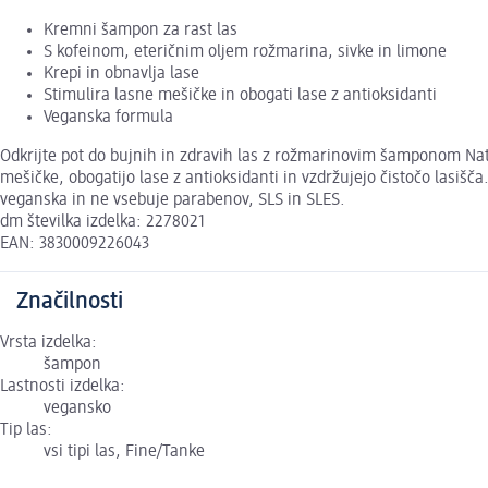
Kremni šampon za rast las
S kofeinom, eteričnim oljem rožmarina, sivke in limone
Krepi in obnavlja lase
Stimulira lasne mešičke in obogati lase z antioksidanti
Veganska formula
Odkrijte pot do bujnih in zdravih las z rožmarinovim šamponom Nat
mešičke, obogatijo lase z antioksidanti in vzdržujejo čistočo lasišč
veganska in ne vsebuje parabenov, SLS in SLES.
dm številka izdelka: 2278021
EAN: 3830009226043
Značilnosti
Vrsta izdelka:
šampon
Lastnosti izdelka:
vegansko
Tip las:
vsi tipi las, Fine/Tanke