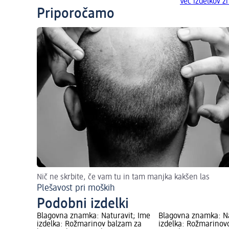
Več izdelkov 
Priporočamo
Nič ne skrbite, če vam tu in tam manjka kakšen las
Plešavost pri moških
Podobni izdelki
Blagovna znamka: Naturavit; Ime
Blagovna znamka: Na
izdelka: Rožmarinov balzam za
izdelka: Rožmarinovo