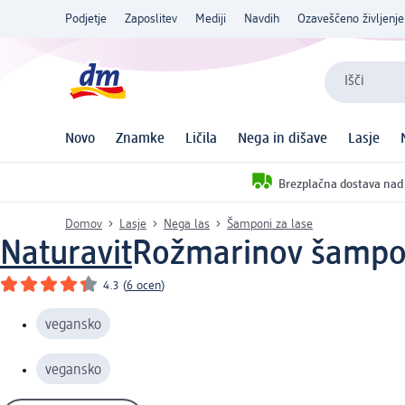
Podjetje
Zaposlitev
Mediji
Navdih
Ozaveščeno življenje
Išči
Novo
Znamke
Ličila
Nega in dišave
Lasje
Brezplačna dostava nad
Domov
Lasje
Nega las
Šamponi za lase
Naturavit
Rožmarinov šampon 
4.3
(
6 ocen
)
vegansko
vegansko