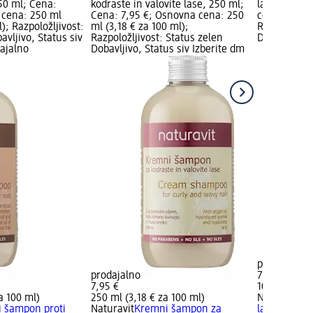
50 ml; Cena:
kodraste in valovite lase, 250 ml;
las, 100 ml
 cena: 250 ml
Cena: 7,95 €; Osnovna cena: 250
cena: 100 ml
); Razpoložljivost:
ml (3,18 € za 100 ml);
Razpoložljiv
avljivo, Status siv
Razpoložljivost: Status zelen
Dobavljivo, 
dajalno
Dobavljivo, Status siv Izberite dm
prodajalno
prodajalno
7,65 €
7,95 €
100 ml (7,65
a 100 ml)
250 ml (3,18 € za 100 ml)
Naturavit
Ro
 šampon proti
Naturavit
Kremni šampon za
las, 100 ml