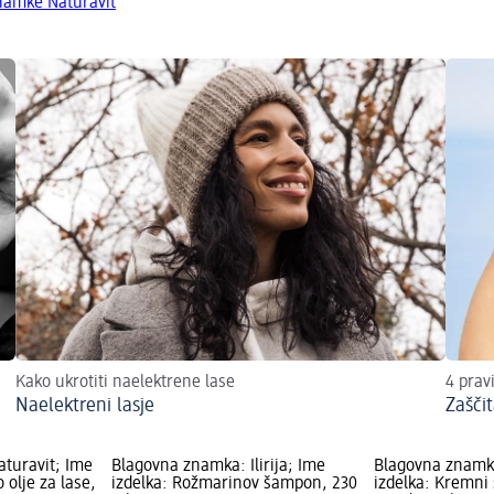
znamke Naturavit
Kako ukrotiti naelektrene lase
4 pravi
Naelektreni lasje
Zašči
turavit; Ime
Blagovna znamka: Ilirija; Ime
Blagovna znamka
 olje za lase,
izdelka: Rožmarinov šampon, 230
izdelka: Kremni