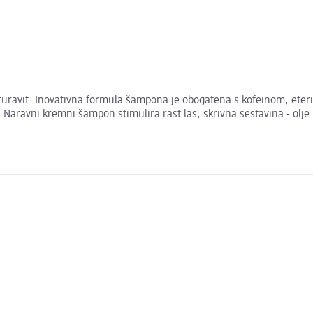
uravit. Inovativna formula šampona je obogatena s kofeinom, eterič
a. Naravni kremni šampon stimulira rast las, skrivna sestavina - olj