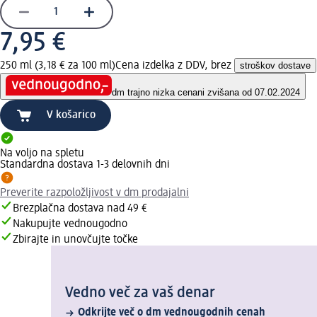
7,95 €
250 ml (3,18 € za 100 ml)
Cena izdelka z DDV, brez
stroškov dostave
dm trajno nizka cena
ni zvišana od 07.02.2024
V košarico
Na voljo na spletu
Standardna dostava 1-3 delovnih dni
Preverite razpoložljivost v dm prodajalni
Brezplačna dostava nad 49 €
Nakupujte vednougodno
Zbirajte in unovčujte točke
Vedno več za vaš denar
Odkrijte več o dm vednougodnih cenah