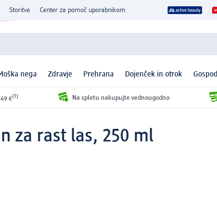
Storitve
Center za pomoč uporabnikom
Moška nega
Zdravje
Prehrana
Dojenček in otrok
Gospod
(1)
Na spletu nakupujte vednougodno
 49 €
za rast las, 250 ml