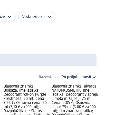
ože
Vrsta izdelka
Razvrsti po:
Blagovna znamka:
Blagovna znamka: alverde
,
Biobaza; Ime izdelka:
NATURKOSMETIK; Ime
Deodorant roll-on Purple
izdelka: Deodorant v spreju
Freshness, 50 ml; Cena:
Limeta in žajbelj, 75 ml;
3,55 €; Osnovna cena: 50
Cena: 2,85 €; Osnovna
ml (7,10 € za 100 ml);
cena: 75 ml (3,80 € za 100
Razpoložljivost: Status
ml); dm znamka grafika;