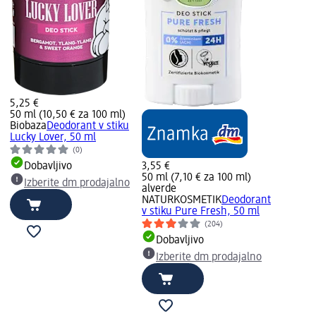
5,25 €
50 ml (10,50 € za 100 ml)
Biobaza
Deodorant v stiku
Lucky Lover, 50 ml
(0)
Dobavljivo
3,55 €
50 ml (7,10 € za 100 ml)
Izberite dm prodajalno
alverde
NATURKOSMETIK
Deodorant
v stiku Pure Fresh, 50 ml
(204)
Dobavljivo
Izberite dm prodajalno