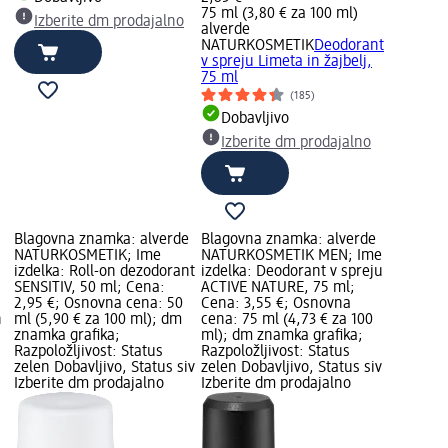
75 ml (3,80 € za 100 ml)
Izberite dm prodajalno
alverde
NATURKOSMETIK
Deodorant
v spreju Limeta in žajbelj,
75 ml
(185)
Dobavljivo
Izberite dm prodajalno
Blagovna znamka: alverde
Blagovna znamka: alverde
NATURKOSMETIK; Ime
NATURKOSMETIK MEN; Ime
izdelka: Roll-on dezodorant
izdelka: Deodorant v spreju
SENSITIV, 50 ml; Cena:
ACTIVE NATURE, 75 ml;
2,95 €; Osnovna cena: 50
Cena: 3,55 €; Osnovna
n
ml (5,90 € za 100 ml); dm
cena: 75 ml (4,73 € za 100
znamka grafika;
ml); dm znamka grafika;
Razpoložljivost: Status
Razpoložljivost: Status
zelen Dobavljivo, Status siv
zelen Dobavljivo, Status siv
Izberite dm prodajalno
Izberite dm prodajalno