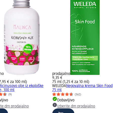
lno
prodajalno
9,35 €
7,95 € za 100 ml)
75 ml (1,25 € za 10 ml)
Ricinusovo olje iz ekološke
WELEDA
Negovalna krema Skin Food
e, 100 ml
75 ml
(9)
(362)
ljivo
Dobavljivo
ite dm prodajalno
Izberite dm prodajalno