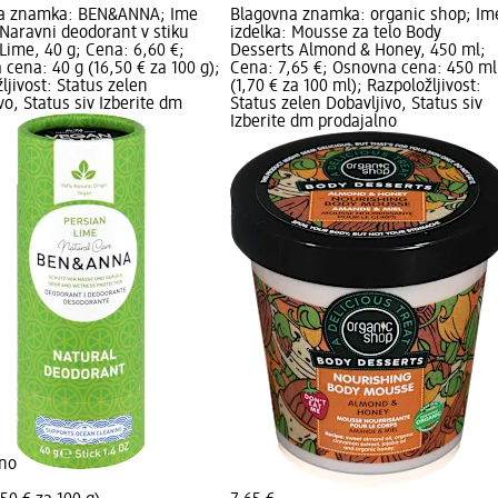
a znamka: BEN&ANNA; Ime
Blagovna znamka: organic shop; Im
 Naravni deodorant v stiku
izdelka: Mousse za telo Body
Lime, 40 g; Cena: 6,60 €;
Desserts Almond & Honey, 450 ml;
cena: 40 g (16,50 € za 100 g);
Cena: 7,65 €; Osnovna cena: 450 ml
ljivost: Status zelen
(1,70 € za 100 ml); Razpoložljivost:
vo, Status siv Izberite dm
Status zelen Dobavljivo, Status siv
Izberite dm prodajalno
lno