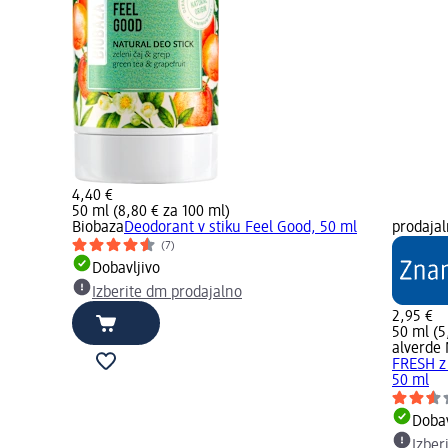
4,40 €
50 ml (8,80 € za 100 ml)
Biobaza
Deodorant v stiku Feel Good, 50 ml
prodaja
(7)
Dobavljivo
Izberite dm prodajalno
2,95 €
50 ml (5
alverde
FRESH z 
50 ml
Dobav
Izber