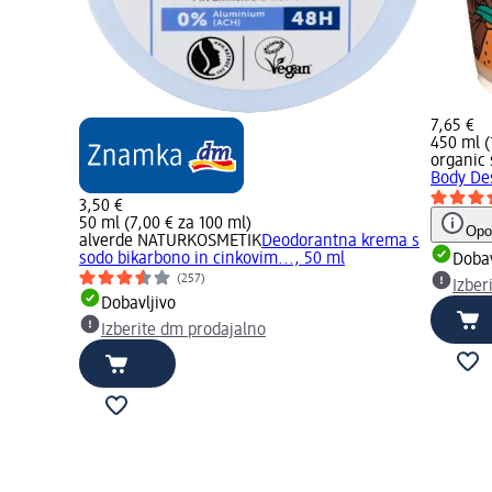
7,65 €
450 ml (
organic
Body De
3,50 €
50 ml (7,00 € za 100 ml)
Opo
alverde NATURKOSMETIK
Deodorantna krema s
sodo bikarbono in cinkovim..., 50 ml
Dobav
(257)
Izber
Dobavljivo
Izberite dm prodajalno