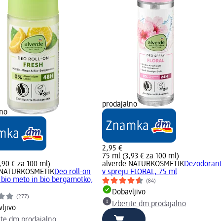
prodajalno
lno
2,95 €
75 ml (3,93 € za 100 ml)
,90 € za 100 ml)
alverde NATURKOSMETIK
Dezodoran
 NATURKOSMETIK
Deo roll-on
v spreju FLORAL, 75 ml
bio meto in bio bergamotko,
(84)
Dobavljivo
(277)
Izberite dm prodajalno
ljivo
ite dm prodajalno