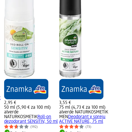
t
2,95 €
3,55 €
50 ml (5,90 € za 100 ml)
75 ml (4,73 € za 100 ml)
alverde
alverde NATURKOSMETIK
NATURKOSMETIK
Roll-on
MEN
Deodorant v spreju
dezodorant SENSITIV, 50 ml
ACTIVE NATURE, 75 ml
(192)
(73)