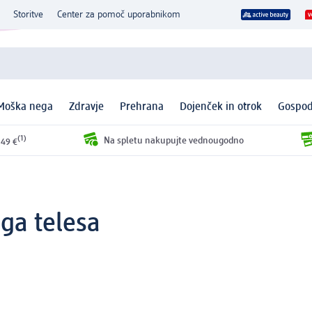
Storitve
Center za pomoč uporabnikom
Moška nega
Zdravje
Prehrana
Dojenček in otrok
Gospod
(1)
Na spletu nakupujte vednougodno
 49 €
ega telesa