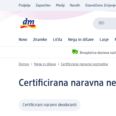
Podjetje
Zaposlitev
Mediji
Navdih
Ozaveščeno življenje
Išči
Novo
Znamke
Ličila
Nega in dišave
Lasje
Brezplačna dostava nad
Domov
Nega in dišave
Certificirana naravna kozmetika
Certificirana naravna n
Certificirani naravni deodoranti