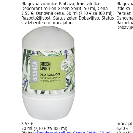
Blagovna znamka: Biobaza; Ime izdelka:
Blagovn
Deodorant roll-on Green Spirit, 50 ml; Cena:
izdelka:
3,55 €; Osnovna cena: 50 ml (7,10 € za 100 ml);
Persian 
Razpoložljivost: Status zelen Dobavljivo, Status
Osnovna 
siv Izberite dm prodajalno
Razpolož
Dobavlji
3,55 €
prodaja
50 ml (7,10 € za 100 ml)
6,60 €