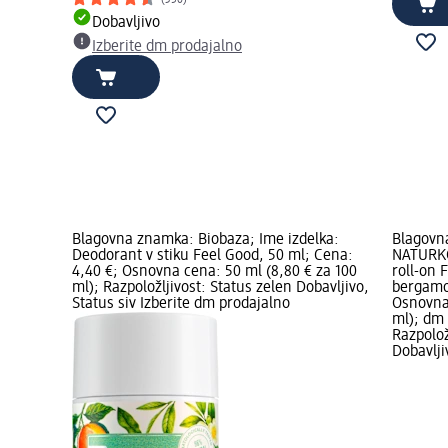
(350)
Dobavljivo
Izberite dm prodajalno
Blagovna znamka: Biobaza; Ime izdelka:
Blagovn
Deodorant v stiku Feel Good, 50 ml; Cena:
NATURKO
4,40 €; Osnovna cena: 50 ml (8,80 € za 100
roll-on 
ml); Razpoložljivost: Status zelen Dobavljivo,
bergamot
Status siv Izberite dm prodajalno
Osnovna 
ml); dm
Razpolož
Dobavlji