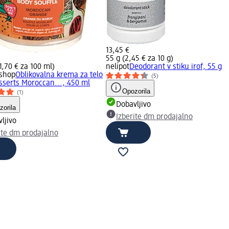
13,45 €
55 g (2,45 € za 10 g)
1,70 € za 100 ml)
nelipot
Deodorant v stiku irof, 55 g
 shop
Oblikovalna krema za telo
(5)
sserts Moroccan..., 450 ml
Opozorila
(1)
Dobavljivo
zorila
Izberite dm prodajalno
ljivo
ite dm prodajalno