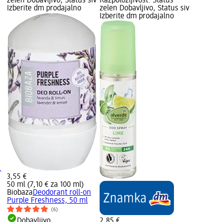
zelen Dobavljivo, Status siv
Razpoložljivost: Status
Izberite dm prodajalno
zelen Dobavljivo, Status siv
Izberite dm prodajalno
,
3,55 €
50 ml (7,10 € za 100 ml)
Biobaza
Deodorant roll-on
Purple Freshness, 50 ml
(6)
Dobavljivo
2,85 €