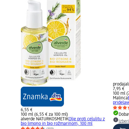
prodaja
7,95 €
100 ml (
Malinca
pridelav
6,55 €
100 ml (6,55 € za 100 ml)
Dobav
alverde NATURKOSMETIK
Olje proti celulitu z
Izber
bio limono in bio rožmarinom, 100 ml