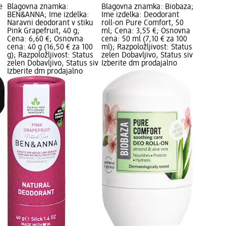
e
Blagovna znamka:
Blagovna znamka: Biobaza;
BEN&ANNA; Ime izdelka:
Ime izdelka: Deodorant
Naravni deodorant v stiku
roll-on Pure Comfort, 50
Pink Grapefruit, 40 g;
ml; Cena: 3,55 €; Osnovna
Cena: 6,60 €; Osnovna
cena: 50 ml (7,10 € za 100
cena: 40 g (16,50 € za 100
ml); Razpoložljivost: Status
g); Razpoložljivost: Status
zelen Dobavljivo, Status siv
zelen Dobavljivo, Status siv
Izberite dm prodajalno
Izberite dm prodajalno