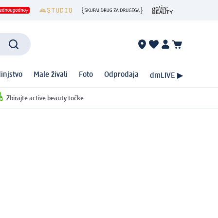
injstvo
Male živali
Foto
Odprodaja
dmLIVE ▶
Zbirajte active beauty točke