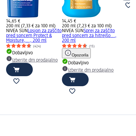
14,65 €
14,45 €
200 ml (7,33 € za 100 ml)
200 ml (7,23 € za 100 ml)
NIVEA SUN
Losjon za zaščito
NIVEA SUN
Sprej za zaščito
pred soncem Protect &
pred soncem za hitrejšo...,
Moisture,..., 200 ml
200 ml
(424)
(15)
Dobavljivo
Opozorila
Izberite dm prodajalno
Dobavljivo
Izberite dm prodajalno