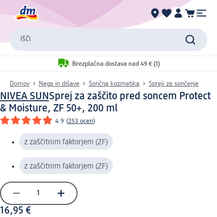
Išči
Brezplačna dostava nad 49 € (1)
Domov
Nega in dišave
Sončna kozmetika
Spreji za sončenje
NIVEA SUN
Sprej za zaščito pred soncem Protect
& Moisture, ZF 50+, 200 ml
4.9
(
253 ocen
)
z zaščitnim faktorjem (ZF)
z zaščitnim faktorjem (ZF)
16,95 €