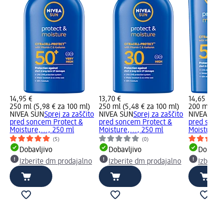
14,95 €
13,70 €
14,65 €
250 ml (5,98 € za 100 ml)
250 ml (5,48 € za 100 ml)
200 ml (7
NIVEA SUN
Sprej za zaščito
NIVEA SUN
Sprej za zaščito
NIVEA S
pred soncem Protect &
pred soncem Protect &
pred son
Moisture,..., 250 ml
Moisture,..., 250 ml
Moisture
(5)
(0)
Dobavljivo
Dobavljivo
Dobav
Izberite dm prodajalno
Izberite dm prodajalno
Izber