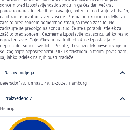
soncem pred izpostavljenostjo soncu in ga čez dan večkrat
ponovno nanesite, zlasti po plavanju, potenju in otiranju z brisačo,
da ohranite prvotno raven zaščite. Premajhna količina izdelka za
zaščito pred soncem pomembno zmanjša raven zaščite. Ne
zadržujte se predolgo na soncu, tudi če ste uporabili izdelek za
zaščito pred soncem. Čezmerna izpostavljenost soncu lahko resno
ogrozi zdravje. Dojenčkov in majhnih otrok ne izpostavljajte
neposredni sončni svetlobi. Pustite, da se izdelek povsem vpije, in
se izogibajte neposrednemu stiku s tekstilom in trdimi površinami,
saj lahko izdelek na njih pusti madeže.
Naslov podjetja
Beiersdorf AG Unnast. 48. D-20245 Hamburg
Proizvedeno v
Nemčija.