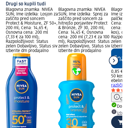
Drugi so kupili tudi
Blagovna znamka: NIVEA
Blagovna znamka: NIVEA
Blagovna
SUN; Ime izdelka: Losjon za
SUN; Ime izdelka: Sprej za
Ime izde
zaščito pred soncem
zaščito pred soncem za
palčke, v
Protect & Moisture, ZF 50+,
hitrejšo porjavitev Protect
Cena: 0,
200 ml; Cena: 14,65 €;
& Bronze, ZF 30, 200 ml;
cena: 50 
Osnovna cena: 200 ml
Cena: 14,45 €; Osnovna
kos); dm
(7,33 € za 100 ml);
cena: 200 ml (7,23 € za 100
Razpoložl
Razpoložljivost: Status
ml); Razpoložljivost: Status
zelen Dob
zelen Dobavljivo, Status siv
zelen Dobavljivo, Status siv
Izberite
Izberite dm prodajalno
Izberite dm prodajalno
0,85 €
50 kos (1
ebelin
Va
različic,
Opoz
Dobav
Izber