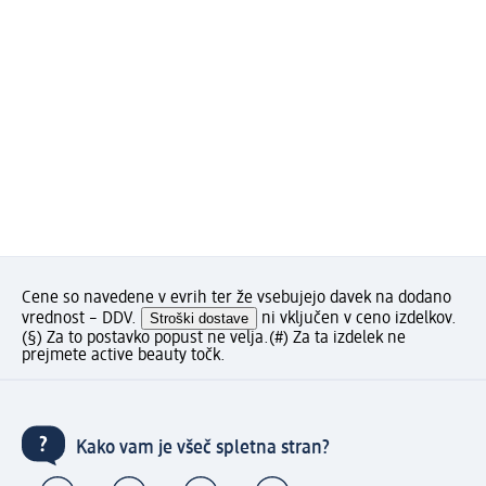
Cene so navedene v evrih ter že vsebujejo davek na dodano
vrednost – DDV.
Stroški dostave
ni vključen v ceno izdelkov.
(§) Za to postavko popust ne velja.
(#) Za ta izdelek ne
prejmete active beauty točk.
Kako vam je všeč spletna stran?