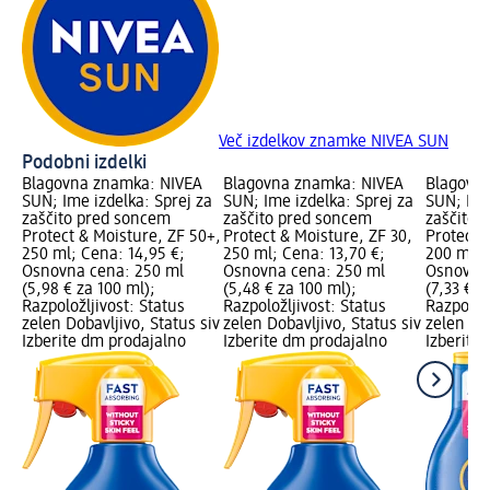
Več izdelkov znamke NIVEA SUN
Podobni izdelki
Blagovna znamka: NIVEA
Blagovna znamka: NIVEA
Blagovn
SUN; Ime izdelka: Sprej za
SUN; Ime izdelka: Sprej za
SUN; Ime
zaščito pred soncem
zaščito pred soncem
zaščito 
Protect & Moisture, ZF 50+,
Protect & Moisture, ZF 30,
Protect 
250 ml; Cena: 14,95 €;
250 ml; Cena: 13,70 €;
200 ml; 
Osnovna cena: 250 ml
Osnovna cena: 250 ml
Osnovna 
(5,98 € za 100 ml);
(5,48 € za 100 ml);
(7,33 € z
Razpoložljivost: Status
Razpoložljivost: Status
Razpoložl
zelen Dobavljivo, Status siv
zelen Dobavljivo, Status siv
zelen Dob
Izberite dm prodajalno
Izberite dm prodajalno
Izberite