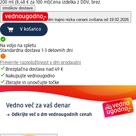
200 ml (8,48 € za 100 ml)
Cena izdelka z DDV, brez
stroškov dostave
dm trajno nizka cena
ni zvišana od 19.02.2026
V košarico
Na voljo na spletu
Standardna dostava 1-3 delovnih dni
Preverite razpoložljivost v dm prodajalni
Brezplačna dostava nad 49 €
Nakupujte vednougodno
Zbirajte in unovčujte točke
Vedno več za vaš denar
Odkrijte več o dm vednougodnih cenah