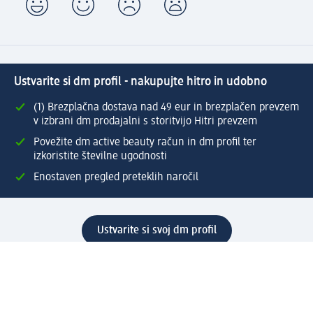
Ustvarite si dm profil - nakupujte hitro in udobno
(1) Brezplačna dostava nad 49 eur in brezplačen prevzem
v izbrani dm prodajalni s storitvijo Hitri prevzem
Povežite dm active beauty račun in dm profil ter
izkoristite številne ugodnosti
Enostaven pregled preteklih naročil
Ustvarite si svoj dm profil
Pomoč
Ugodnosti in storitve
Center za pomoč uporabnikom