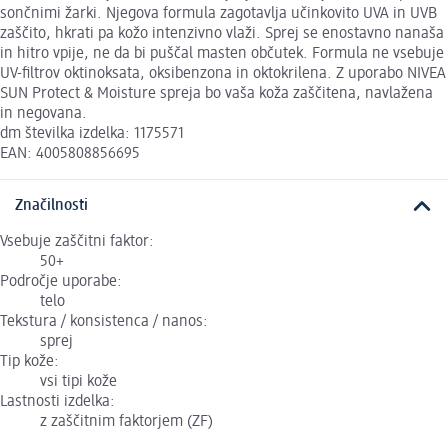
sončnimi žarki. Njegova formula zagotavlja učinkovito UVA in UVB
zaščito, hkrati pa kožo intenzivno vlaži. Sprej se enostavno nanaša
in hitro vpije, ne da bi puščal masten občutek. Formula ne vsebuje
UV-filtrov oktinoksata, oksibenzona in oktokrilena. Z uporabo NIVEA
SUN Protect & Moisture spreja bo vaša koža zaščitena, navlažena
in negovana.
dm številka izdelka: 1175571
EAN: 4005808856695
Značilnosti
Vsebuje zaščitni faktor:
50+
Področje uporabe:
telo
Tekstura / konsistenca / nanos:
sprej
Tip kože:
vsi tipi kože
Lastnosti izdelka:
z zaščitnim faktorjem (ZF)