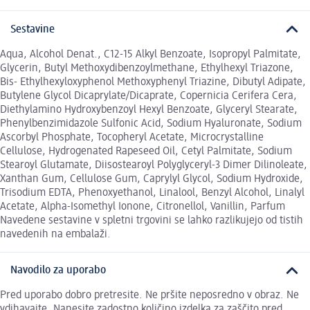
Sestavine
Aqua, Alcohol Denat., C12-15 Alkyl Benzoate, Isopropyl Palmitate,
Glycerin, Butyl Methoxydibenzoylmethane, Ethylhexyl Triazone,
Bis- Ethylhexyloxyphenol Methoxyphenyl Triazine, Dibutyl Adipate,
Butylene Glycol Dicaprylate/Dicaprate, Copernicia Cerifera Cera,
Diethylamino Hydroxybenzoyl Hexyl Benzoate, Glyceryl Stearate,
Phenylbenzimidazole Sulfonic Acid, Sodium Hyaluronate, Sodium
Ascorbyl Phosphate, Tocopheryl Acetate, Microcrystalline
Cellulose, Hydrogenated Rapeseed Oil, Cetyl Palmitate, Sodium
Stearoyl Glutamate, Diisostearoyl Polyglyceryl-3 Dimer Dilinoleate,
Xanthan Gum, Cellulose Gum, Caprylyl Glycol, Sodium Hydroxide,
Trisodium EDTA, Phenoxyethanol, Linalool, Benzyl Alcohol, Linalyl
Acetate, Alpha-Isomethyl Ionone, Citronellol, Vanillin, Parfum
Navedene sestavine v spletni trgovini se lahko razlikujejo od tistih
navedenih na embalaži.
Navodilo za uporabo
Pred uporabo dobro pretresite. Ne pršite neposredno v obraz. Ne
vdihavajte. Nanesite zadostno količino izdelka za zaščito pred