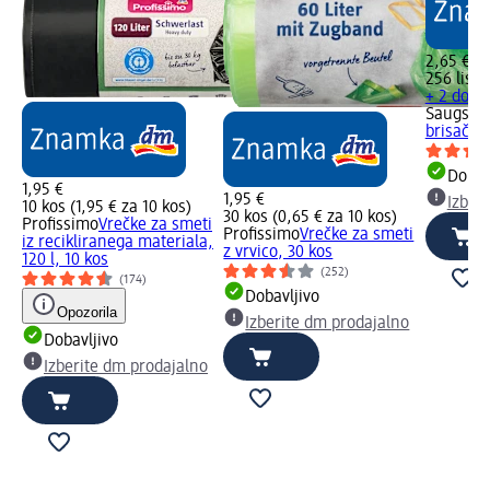
2,65 €
256 list (
+ 2 dodat
Saugstar
brisače, 
Dobav
1,95 €
1,95 €
Izber
10 kos (1,95 € za 10 kos)
30 kos (0,65 € za 10 kos)
Profissimo
Vrečke za smeti
Profissimo
Vrečke za smeti
iz recikliranega materiala,
z vrvico, 30 kos
120 l, 10 kos
(252)
(174)
Dobavljivo
Opozorila
Izberite dm prodajalno
Dobavljivo
Izberite dm prodajalno