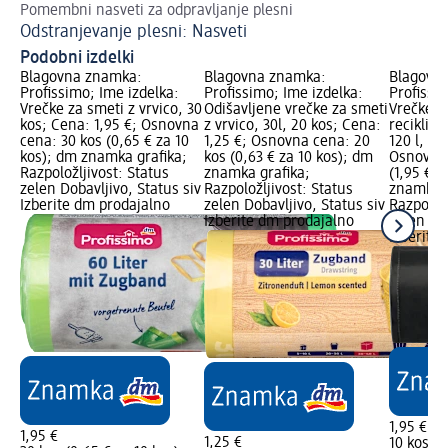
Pomembni nasveti za odpravljanje plesni
Odstranjevanje plesni: Nasveti
Podobni izdelki
Blagovna znamka:
Blagovna znamka:
Blagovn
Profissimo; Ime izdelka:
Profissimo; Ime izdelka:
Profissi
Vrečke za smeti z vrvico, 30
Odišavljene vrečke za smeti
Vrečke z
kos; Cena: 1,95 €; Osnovna
z vrvico, 30l, 20 kos; Cena:
reciklir
cena: 30 kos (0,65 € za 10
1,25 €; Osnovna cena: 20
120 l, 10
kos); dm znamka grafika;
kos (0,63 € za 10 kos); dm
Osnovna 
Razpoložljivost: Status
znamka grafika;
(1,95 € z
zelen Dobavljivo, Status siv
Razpoložljivost: Status
znamka g
Izberite dm prodajalno
zelen Dobavljivo, Status siv
Razpoložl
Izberite dm prodajalno
zelen Dob
Izberite
1,95 €
1,95 €
1,25 €
10 kos (1