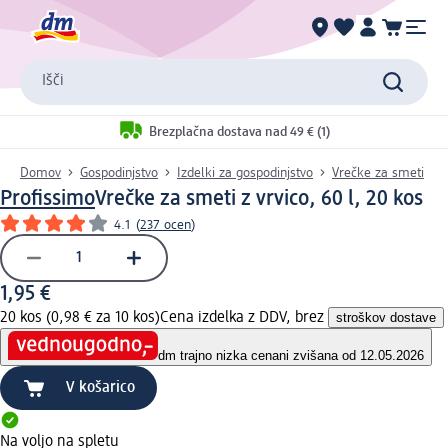
Išči
Brezplačna dostava nad 49 € (1)
Domov
Gospodinjstvo
Izdelki za gospodinjstvo
Vrečke za smeti
Profissimo
Vrečke za smeti z vrvico, 60 l, 20 kos
4.1
(
237 ocen
)
1,95 €
20 kos (0,98 € za 10 kos)
Cena izdelka z DDV, brez
stroškov dostave
dm trajno nizka cena
ni zvišana od 12.05.2026
V košarico
Na voljo na spletu