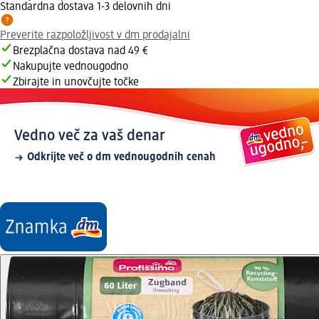
Standardna dostava 1-3 delovnih dni
Preverite razpoložljivost v dm prodajalni
Brezplačna dostava nad 49 €
Nakupujte vednougodno
Zbirajte in unovčujte točke
Vedno več za vaš denar
Odkrijte več o dm vednougodnih cenah