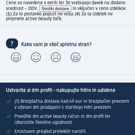
Cene so navedene v evrih ter že vsebujejo davek na dodano
vrednost – DDV.
Stroški dostave
ni vključen v ceno izdelkov.
(§) Za to postavko popust ne velja.
(#) Za ta izdelek ne
prejmete active beauty točk.
Kako vam je všeč spletna stran?
Ustvarite si dm profil - nakupujte hitro in udobno
(1) Brezplačna dostava nad 49 eur in brezplačen prevzem
v izbrani dm prodajalni s storitvijo Hitri prevzem
Povežite dm active beauty račun in dm profil ter
izkoristite številne ugodnosti
Enostaven pregled preteklih naročil