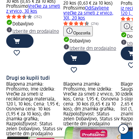
30 kos (0,65 € za 10 kos)
20 kos (0,63 € za 10 kos)
Profissi
Profissimo
Vrečke za smeti
Profissimo
Odišavljene
iz recikl
z vrvico, 30 kos
vrečke za smeti z vrvico,
120 l, 10
(252)
30l, 20 kos
Dobavljivo
(216)
Opoz
Izberite dm prodajalno
Opozorila
Dobav
Dobavljivo
Izber
Izberite dm prodajalno
Drugi so kupili tudi
Blagovna znamka:
Blagovna znamka:
Blagovn
Profissimo; Ime izdelka:
Profissimo; Ime izdelka:
Saugstar
Vrečke za smeti iz
Vrečke za smeti z vrvico, 30
izdelka:
recikliranega materiala,
kos; Cena: 1,95 €; Osnovna
3-slojne,
120 l, 10 kos; Cena: 1,95 €;
cena: 30 kos (0,65 € za 10
2,65 €; 
Osnovna cena: 10 kos
kos); dm znamka grafika;
list (1,04
(1,95 € za 10 kos); dm
Razpoložljivost: Status
znamka g
znamka grafika;
zelen Dobavljivo, Status siv
Razpoložl
Razpoložljivost: Status
Izberite dm prodajalno
zelen Dob
zelen Dobavljivo, Status siv
Izberite
Izberite dm prodajalno