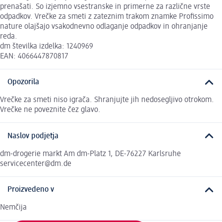
prenašati. So izjemno vsestranske in primerne za različne vrste
odpadkov. Vrečke za smeti z zateznim trakom znamke Profissimo
nature olajšajo vsakodnevno odlaganje odpadkov in ohranjanje
reda.
dm številka izdelka: 1240969
EAN: 4066447870817
Opozorila
Vrečke za smeti niso igrača. Shranjujte jih nedosegljivo otrokom.
Vrečke ne poveznite čez glavo.
Naslov podjetja
dm-drogerie markt Am dm-Platz 1, DE-76227 Karlsruhe
servicecenter@dm.de
Proizvedeno v
Nemčija