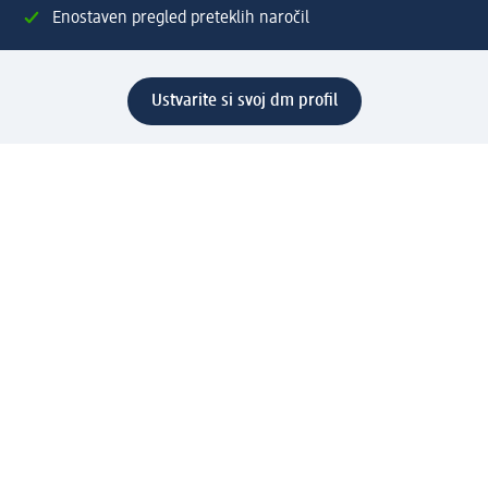
Enostaven pregled preteklih naročil
Ustvarite si svoj dm profil
Pomoč
Ugodnosti in storitve
Center za pomoč uporabnikom
Dostava
Vračila in menjave
Podjetje
O nas
Družbena odgovornost
Zaposlitev
Mediji
dm svet