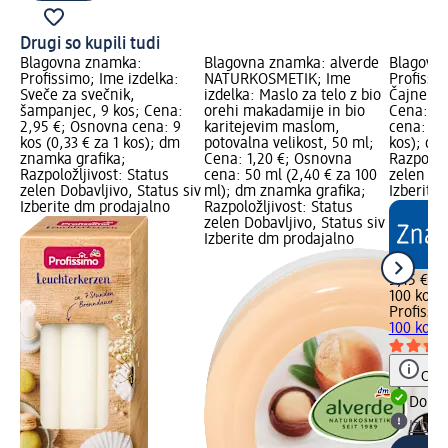
Drugi so kupili tudi
Blagovna znamka:
Blagovna znamka: alverde
Blagovn
Profissimo; Ime izdelka:
NATURKOSMETIK; Ime
Profissi
Sveče za svečnik,
izdelka: Maslo za telo z bio
Čajne sv
šampanjec, 9 kos; Cena:
orehi makadamije in bio
Cena: 5,
2,95 €; Osnovna cena: 9
karitejevim maslom,
cena: 100
kos (0,33 € za 1 kos); dm
potovalna velikost, 50 ml;
kos); dm
znamka grafika;
Cena: 1,20 €; Osnovna
Razpoložl
Razpoložljivost: Status
cena: 50 ml (2,40 € za 100
zelen Dob
zelen Dobavljivo, Status siv
ml); dm znamka grafika;
Izberite
Izberite dm prodajalno
Razpoložljivost: Status
zelen Dobavljivo, Status siv
Izberite dm prodajalno
5,15 €
100 kos (
Profissi
100 kos
Opoz
Dobav
Izber