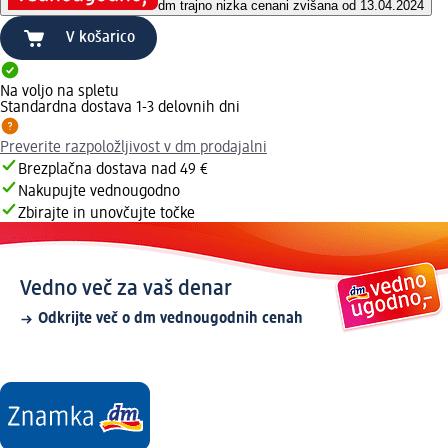
dm trajno nizka cena
ni zvišana od 13.04.2024
V košarico
Na voljo na spletu
Standardna dostava 1-3 delovnih dni
Preverite razpoložljivost v dm prodajalni
Brezplačna dostava nad 49 €
Nakupujte vednougodno
Zbirajte in unovčujte točke
Vedno več za vaš denar
Odkrijte več o dm vednougodnih cenah