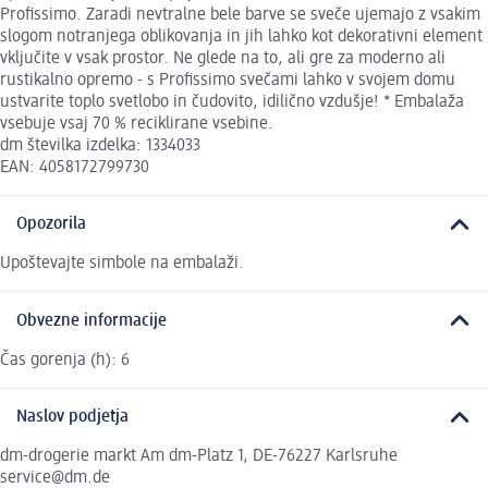
Profissimo. Zaradi nevtralne bele barve se sveče ujemajo z vsakim
slogom notranjega oblikovanja in jih lahko kot dekorativni element
vključite v vsak prostor. Ne glede na to, ali gre za moderno ali
rustikalno opremo - s Profissimo svečami lahko v svojem domu
ustvarite toplo svetlobo in čudovito, idilično vzdušje! * Embalaža
vsebuje vsaj 70 % reciklirane vsebine.
dm številka izdelka: 1334033
EAN: 4058172799730
Opozorila
Upoštevajte simbole na embalaži.
Obvezne informacije
Čas gorenja (h): 6
Naslov podjetja
dm-drogerie markt Am dm-Platz 1, DE-76227 Karlsruhe
service@dm.de