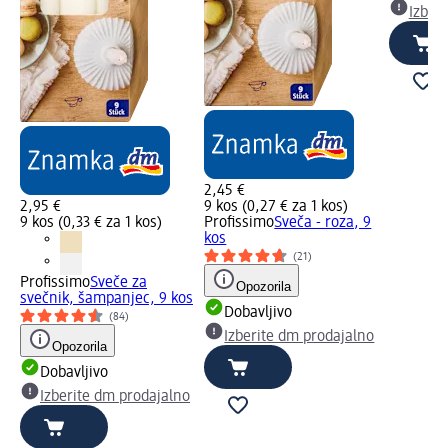
Izber
2,45 €
2,95 €
9 kos (0,27 € za 1 kos)
9 kos (0,33 € za 1 kos)
Profissimo
Sveča - roza, 9
kos
(21)
Profissimo
Sveče za
Opozorila
svečnik, šampanjec, 9 kos
Dobavljivo
(84)
Izberite dm prodajalno
Opozorila
Dobavljivo
Izberite dm prodajalno