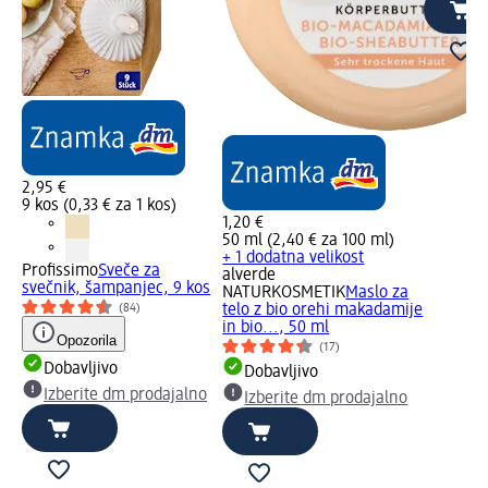
2,95 €
9 kos (0,33 € za 1 kos)
1,20 €
50 ml (2,40 € za 100 ml)
+ 1 dodatna velikost
Profissimo
Sveče za
alverde
svečnik, šampanjec, 9 kos
NATURKOSMETIK
Maslo za
telo z bio orehi makadamije
(84)
in bio..., 50 ml
Opozorila
(17)
Dobavljivo
Dobavljivo
Izberite dm prodajalno
Izberite dm prodajalno