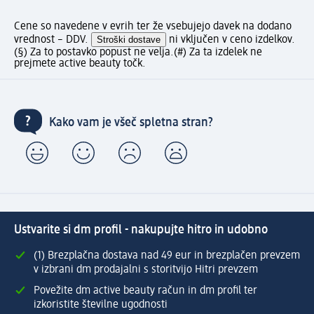
Cene so navedene v evrih ter že vsebujejo davek na dodano
vrednost – DDV.
Stroški dostave
ni vključen v ceno izdelkov.
(§) Za to postavko popust ne velja.
(#) Za ta izdelek ne
prejmete active beauty točk.
Kako vam je všeč spletna stran?
Ustvarite si dm profil - nakupujte hitro in udobno
(1) Brezplačna dostava nad 49 eur in brezplačen prevzem
v izbrani dm prodajalni s storitvijo Hitri prevzem
Povežite dm active beauty račun in dm profil ter
izkoristite številne ugodnosti