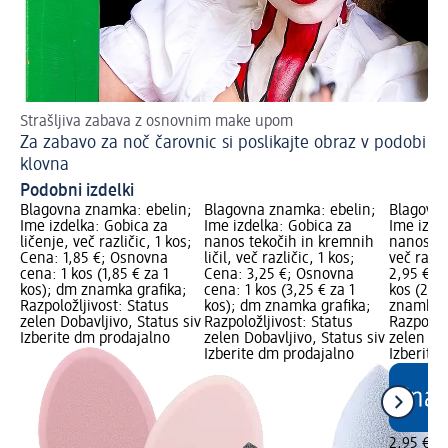
Strašljiva zabava z osnovnim make upom
Pr
Za zabavo za noč čarovnic si poslikajte obraz v podobi
Po
klovna
os
Podobni izdelki
Blagovna znamka: ebelin;
Blagovna znamka: ebelin;
Blagovna
Ime izdelka: Gobica za
Ime izdelka: Gobica za
Ime izde
ličenje, več različic, 1 kos;
nanos tekočih in kremnih
nanos in 
Cena: 1,85 €; Osnovna
ličil, več različic, 1 kos;
več razli
cena: 1 kos (1,85 € za 1
Cena: 3,25 €; Osnovna
2,95 €; 
kos); dm znamka grafika;
cena: 1 kos (3,25 € za 1
kos (2,95
Razpoložljivost: Status
kos); dm znamka grafika;
znamka g
zelen Dobavljivo, Status siv
Razpoložljivost: Status
Razpoložl
Izberite dm prodajalno
zelen Dobavljivo, Status siv
zelen Dob
Izberite dm prodajalno
Izberite
2,95 €