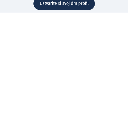
Ustvarite si svoj dm profil
Pomoč
Ugodnosti in storitve
Center za pomoč uporabnikom
Dostava
Vračila in menjave
Podjetje
O nas
Družbena odgovornost
Zaposlitev
Mediji
dm svet
Vrste plačila