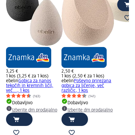
3,25 €
2,50 €
1 kos (3,25 € za 1 kos)
1 kos (2,50 € za 1 kos)
ebelin
Gobica za nanos
ebelin
Poševno prirezana
tekočih in kremnih ličil,
gobica za ličenje, več
več..., 1 kos
različic, 1 kos
(163)
(141)
Dobavljivo
Dobavljivo
Izberite dm prodajalno
Izberite dm prodajalno