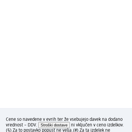
Cene so navedene v evrih ter že vsebujejo davek na dodano
vrednost – DDV.
Stroški dostave
ni vključen v ceno izdelkov.
(§) Za to postavko popust ne velja.
(#) Za ta izdelek ne