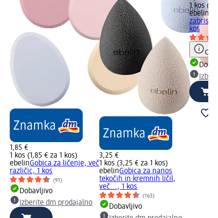
1 kos (2,
ebelin
Go
zabrisova
kos
Opoz
Dobav
Izber
1,85 €
1 kos (1,85 € za 1 kos)
3,25 €
ebelin
Gobica za ličenje, več
1 kos (3,25 € za 1 kos)
različic, 1 kos
ebelin
Gobica za nanos
tekočih in kremnih ličil,
(91)
več..., 1 kos
Dobavljivo
(163)
Izberite dm prodajalno
Dobavljivo