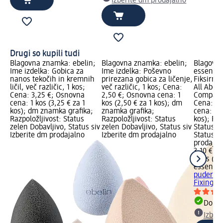
Izberite dm prodajalno
Drugi so kupili tudi
Blagovna znamka: ebelin;
Blagovna znamka: ebelin;
Blagovn
Ime izdelka: Gobica za
Ime izdelka: Poševno
essence;
nanos tekočih in kremnih
prirezana gobica za ličenje,
Fiksirni
ličil, več različic, 1 kos;
več različic, 1 kos; Cena:
All About
Cena: 3,25 €; Osnovna
2,50 €; Osnovna cena: 1
Compact 
cena: 1 kos (3,25 € za 1
kos (2,50 € za 1 kos); dm
Cena: 3,
kos); dm znamka grafika;
znamka grafika;
cena: 1 k
Razpoložljivost: Status
Razpoložljivost: Status
kos); Raz
zelen Dobavljivo, Status siv
zelen Dobavljivo, Status siv
Status z
Izberite dm prodajalno
Izberite dm prodajalno
Status si
prodajal
3,10 €
1 kos (3,
essence
puder Al
Fixing...
Dobav
Izber