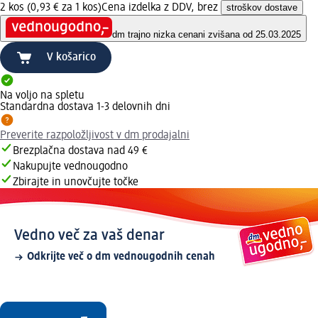
2 kos (0,93 € za 1 kos)
Cena izdelka z DDV, brez
stroškov dostave
dm trajno nizka cena
ni zvišana od 25.03.2025
V košarico
Na voljo na spletu
Standardna dostava 1-3 delovnih dni
Preverite razpoložljivost v dm prodajalni
Brezplačna dostava nad 49 €
Nakupujte vednougodno
Zbirajte in unovčujte točke
Vedno več za vaš denar
Odkrijte več o dm vednougodnih cenah