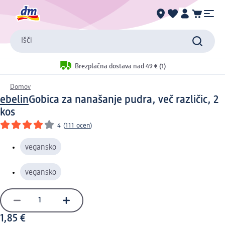
Išči
Brezplačna dostava nad 49 € (1)
Domov
ebelin
Gobica za nanašanje pudra, več različic, 2
kos
4
(
111 ocen
)
vegansko
vegansko
1,85 €