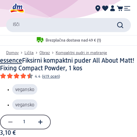
Išči
Brezplačna dostava nad 49 € (1)
Domov
Ličila
Obraz
Kompaktni pudri in matiranje
essence
Fiksirni kompaktni puder All About Matt!
Fixing Compact Powder, 1 kos
4.4
(
419 ocen
)
vegansko
vegansko
3,10 €