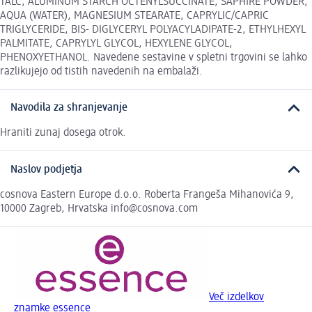
TALC, ALUMINUM STARCH OCTENYLSUCCINATE, SAPHIRE POWDER,
AQUA (WATER), MAGNESIUM STEARATE, CAPRYLIC/CAPRIC
TRIGLYCERIDE, BIS- DIGLYCERYL POLYACYLADIPATE-2, ETHYLHEXYL
PALMITATE, CAPRYLYL GLYCOL, HEXYLENE GLYCOL,
PHENOXYETHANOL. Navedene sestavine v spletni trgovini se lahko
razlikujejo od tistih navedenih na embalaži.
Navodila za shranjevanje
Hraniti zunaj dosega otrok.
Naslov podjetja
cosnova Eastern Europe d.o.o. Roberta Frangeša Mihanovića 9,
10000 Zagreb, Hrvatska info@cosnova.com
Več izdelkov
znamke essence