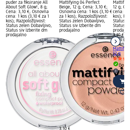
puder za fiksiranje All
Mattifying 04 Perfect
Mattifyin
About Soft Glow!, 8 g;
Beige, 12 g; Cena: 3,10 €;
12 g; Ce
Cena: 3,10 €; Osnovna
Osnovna cena: 1 kos (3,10 €
cena: 1 k
cena: 1 kos (3,10 € za 1
za 1 kos); Razpoložljivost:
kos); Raz
kos); Razpoložljivost:
Status zelen Dobavljivo,
Status z
Status zelen Dobavljivo,
Status siv Izberite dm
Status si
Status siv Izberite dm
prodajalno
prodajal
prodajalno
3,10 €
1 kos (3,
essence
Mattifyin
12 g
Dobav
Izber
3,10 €