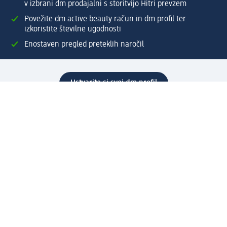
v izbrani dm prodajalni s storitvijo Hitri prevzem
Povežite dm active beauty račun in dm profil ter
izkoristite številne ugodnosti
Enostaven pregled preteklih naročil
Ustvarite si svoj dm profil
Pomoč
Ugodnosti in storitve
Center za pomoč uporabnikom
Dostava
Vračila in menjave
Podjetje
O nas
Družbena odgovornost
Zaposlitev
Mediji
dm svet