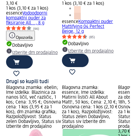
3,10 €
1 kos (3,10 € za 1 kos)
1 kos (3,10 € za 1 kos)
essence
Vodoodporni
kompaktni puder za
essence
Kompaktni puder
fiksiranje All..., 8 g
Mattifying 04 Perfect
(66)
Beige, 12 g
Opozorila
(85)
Dobavljivo
Dobavljivo
Izberite dm prodajalno
Izberite dm prodajalno
Drugi so kupili tudi
Blagovna znamka: ebelin;
Blagovna znamka:
Blagovn
Ime izdelka: Blazinica za
essence; Ime izdelka:
essence;
nanos ličil, več različic, 1
Matirni lističi All About
za obstoj
kos; Cena: 3,95 €; Osnovna
Matt!, 50 kos; Cena: 2,10 €;
18h, 50 
cena: 1 kos (3,95 € za 1
Osnovna cena: 1 kos (2,10 €
Osnovna 
kos); dm znamka grafika;
za 1 kos); Razpoložljivost:
za 1 kos)
Razpoložljivost: Status
Status zelen Dobavljivo,
Status z
zelen Dobavljivo, Status siv
Status siv Izberite dm
Status si
Izberite dm prodajalno
prodajalno
prodajal
3,70 €