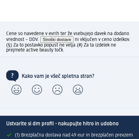
Cene so navedene v evrih ter že vsebujejo davek na dodano
vrednost – DDV.
Stroški dostave
ni vključen v ceno izdelkov.
(§) Za to postavko popust ne velja.
(#) Za ta izdelek ne
prejmete active beauty točk.
Kako vam je všeč spletna stran?
Ustvarite si dm profil - nakupujte hitro in udobno
(1) Brezplačna dostava nad 49 eur in brezplačen prevzem