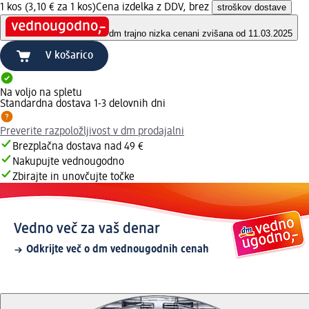
1 kos (3,10 € za 1 kos)
Cena izdelka z DDV, brez
stroškov dostave
dm trajno nizka cena
ni zvišana od 11.03.2025
V košarico
Na voljo na spletu
Standardna dostava 1-3 delovnih dni
Preverite razpoložljivost v dm prodajalni
Brezplačna dostava nad 49 €
Nakupujte vednougodno
Zbirajte in unovčujte točke
Vedno več za vaš denar
Odkrijte več o dm vednougodnih cenah