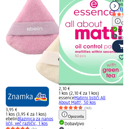
1 kos (3,
essence
ličil Fix
Opoz
Dobav
Izber
2,10 €
1 kos (2,10 € za 1 kos)
essence
Matirni lističi All
About Matt!, 50 kos
(163)
3,95 €
1 kos (3,95 € za 1 kos)
Opozorila
ebelin
Blazinica za nanos
ličil, več različic, 1 kos
Dobavljivo