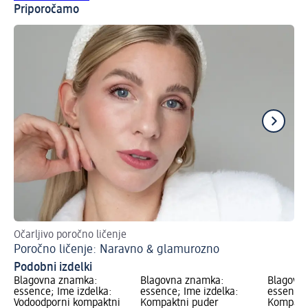
Priporočamo
Očarljivo poročno ličenje
Z l
Poročno ličenje: Naravno & glamurozno
Pr
Podobni izdelki
Blagovna znamka:
Blagovna znamka:
Blagovn
essence; Ime izdelka:
essence; Ime izdelka:
essence;
Vodoodporni kompaktni
Kompaktni puder
Kompakt