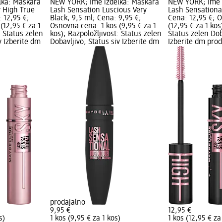
lka: Maskara
NEW YORK; Ime izdelka: Maskara
NEW YORK; Ime 
y High True
Lash Sensation Luscious Very
Lash Sensational
 12,95 €;
Black, 9,5 ml; Cena: 9,95 €;
Cena: 12,95 €; 
(12,95 € za 1
Osnovna cena: 1 kos (9,95 € za 1
(12,95 € za 1 kos
: Status zelen
kos); Razpoložljivost: Status zelen
Status zelen Dob
v Izberite dm
Dobavljivo, Status siv Izberite dm
Izberite dm pro
prodajalno
9,95 €
12,95 €
s)
1 kos (9,95 € za 1 kos)
1 kos (12,95 € za