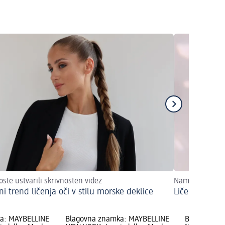
oste ustvarili skrivnosten videz
Namigi in napot
i trend ličenja oči v stilu morske deklice
Ličenje modri
a: MAYBELLINE
Blagovna znamka: MAYBELLINE
Blagovna z