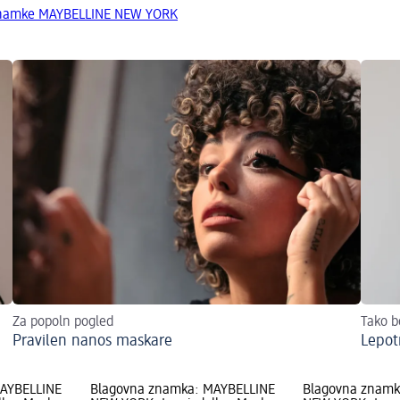
 znamke MAYBELLINE NEW YORK
Za popoln pogled
Tako b
Pravilen nanos maskare
Lepotn
MAYBELLINE
Blagovna znamka: MAYBELLINE
Blagovna znamk