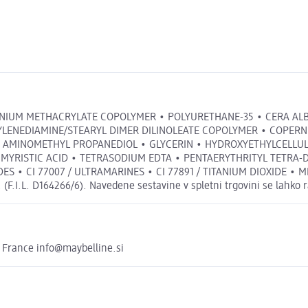
NIUM METHACRYLATE COPOLYMER • POLYURETHANE-35 • CERA ALB
YLENEDIAMINE/STEARYL DIMER DILINOLEATE COPOLYMER • COPERNI
 • AMINOMETHYL PROPANEDIOL • GLYCERIN • HYDROXYETHYLCELLU
 MYRISTIC ACID • TETRASODIUM EDTA • PENTAERYTHRITYL TETRA
OXIDES • CI 77007 / ULTRAMARINES • CI 77891 / TITANIUM DIOXIDE 
I.L. D164266/6). Navedene sestavine v spletni trgovini se lahko ra
France info@maybelline.si