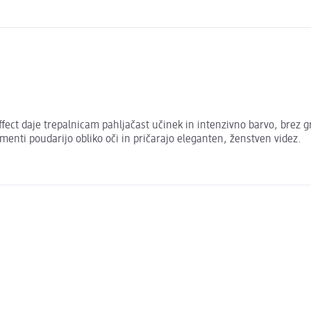
ect daje trepalnicam pahljačast učinek in intenzivno barvo, brez g
gmenti poudarijo obliko oči in pričarajo eleganten, ženstven videz.