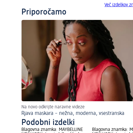
Več izdelkov
Priporočamo
Na novo odkrijte naravne videze
Rjava maskara – nežna, moderna, vsestranska
Podobni izdelki
Blagovna znamka: MAYBELLINE
Blagovna znamka: 