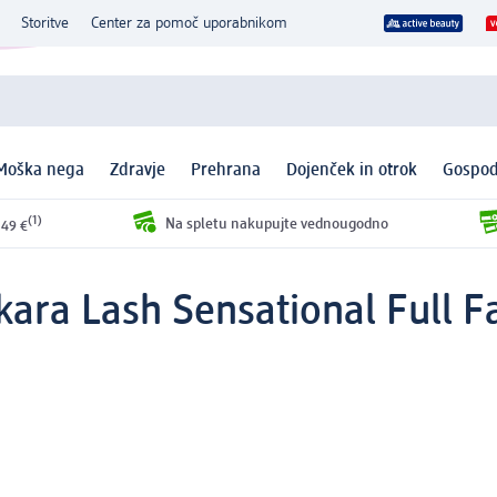
Storitve
Center za pomoč uporabnikom
Moška nega
Zdravje
Prehrana
Dojenček in otrok
Gospod
(1)
Na spletu nakupujte vednougodno
 49 €
ara Lash Sensational Full F