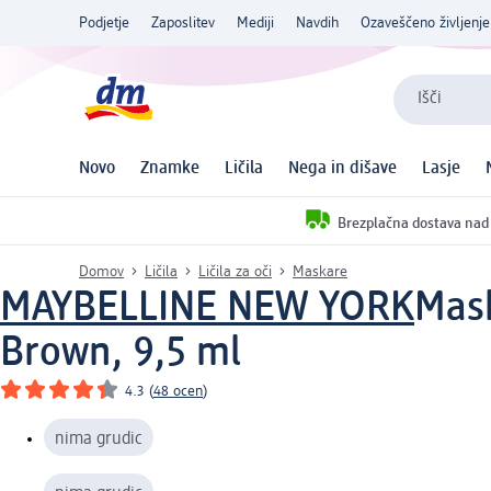
Podjetje
Zaposlitev
Mediji
Navdih
Ozaveščeno življenje
Išči
Novo
Znamke
Ličila
Nega in dišave
Lasje
Brezplačna dostava nad
Domov
Ličila
Ličila za oči
Maskare
MAYBELLINE NEW YORK
Mask
Brown, 9,5 ml
4.3
(
48 ocen
)
nima grudic