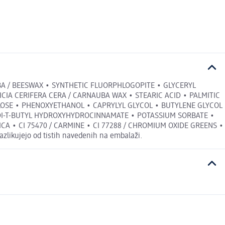
A / BEESWAX • SYNTHETIC FLUORPHLOGOPITE • GLYCERYL
CIA CERIFERA CERA / CARNAUBA WAX • STEARIC ACID • PALMITIC
LOSE • PHENOXYETHANOL • CAPRYLYL GLYCOL • BUTYLENE GLYCOL
-DI-T-BUTYL HYDROXYHYDROCINNAMATE • POTASSIUM SORBATE •
• MICA • CI 75470 / CARMINE • CI 77288 / CHROMIUM OXIDE GREENS •
zlikujejo od tistih navedenih na embalaži.