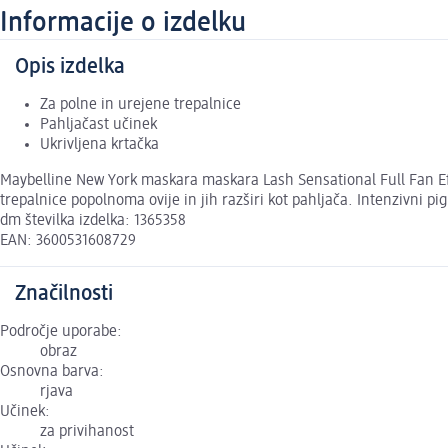
Informacije o izdelku
Opis izdelka
Za polne in urejene trepalnice
Pahljačast učinek
Ukrivljena krtačka
Maybelline New York maskara maskara Lash Sensational Full Fan Eff
trepalnice popolnoma ovije in jih razširi kot pahljača. Intenzivni pi
dm številka izdelka: 1365358
EAN: 3600531608729
Značilnosti
Področje uporabe:
obraz
Osnovna barva:
rjava
Učinek:
za privihanost