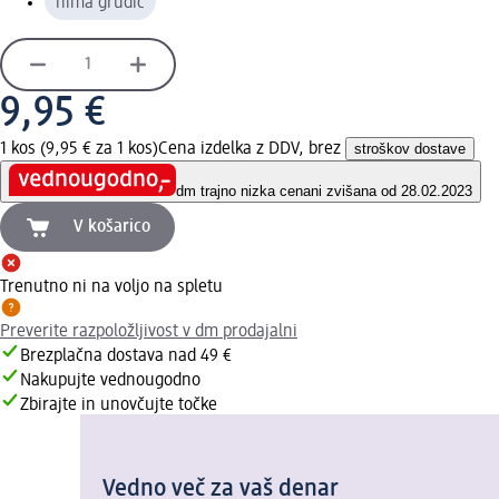
nima grudic
9,95 €
1 kos (9,95 € za 1 kos)
Cena izdelka z DDV, brez
stroškov dostave
dm trajno nizka cena
ni zvišana od 28.02.2023
V košarico
Trenutno ni na voljo na spletu
Preverite razpoložljivost v dm prodajalni
Brezplačna dostava nad 49 €
Nakupujte vednougodno
Zbirajte in unovčujte točke
Vedno več za vaš denar