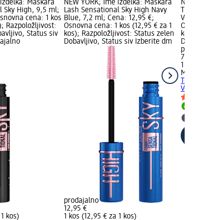
izdelka: Maskara
NEW YORK; Ime izdelka: Maskara
NEW YORK; 
 Sky High, 9,5 ml;
Lash Sensational Sky High Navy
The Classic
Osnovna cena: 1 kos
Blue, 7,2 ml; Cena: 12,95 €;
Volume, 10 
); Razpoložljivost:
Osnovna cena: 1 kos (12,95 € za 1
Osnovna cena
avljivo, Status siv
kos); Razpoložljivost: Status zelen
kos); Razpol
dajalno
Dobavljivo, Status siv Izberite dm
Dobavljivo, 
prodajalno
7,95 €
1 kos (7,95 €
MAYBELLIN
The Classic
Volume, 10 
Dobavlji
Izberite
prodajalno
12,95 €
 1 kos)
1 kos (12,95 € za 1 kos)