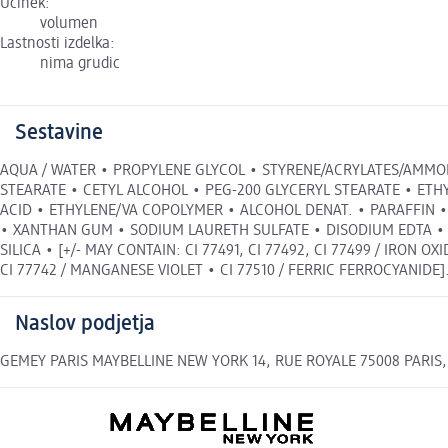
Učinek:
volumen
Lastnosti izdelka:
nima grudic
Sestavine
AQUA / WATER • PROPYLENE GLYCOL • STYRENE/ACRYLATES/AMMO
STEARATE • CETYL ALCOHOL • PEG-200 GLYCERYL STEARATE • ETH
ACID • ETHYLENE/VA COPOLYMER • ALCOHOL DENAT. • PARAFFIN
• XANTHAN GUM • SODIUM LAURETH SULFATE • DISODIUM EDTA •
SILICA • [+/- MAY CONTAIN: CI 77491, CI 77492, CI 77499 / IRON 
CI 77742 / MANGANESE VIOLET • CI 77510 / FERRIC FERROCYANIDE]. (F.
Naslov podjetja
GEMEY PARIS MAYBELLINE NEW YORK 14, RUE ROYALE 75008 PARIS, 