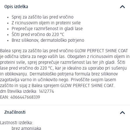
Opis izdelka
Sprej za zaščito las pred vročino
Z ricinusovim oljem in proteini svile
Preprečuje razmršenost in gladi lase
Ščiti pred vročino do 220 °C
Brez silikonov, dermatološko potrjeno
Balea sprej za zaščito las pred vročino GLOW PERFECT SHINE COAT
je odlična izbira za nego vaših las. Obogaten z ricinusovim oljem in
proteini svile, sprej preprečuje razmršenost las ter jih gladi. Ščiti
lase pred vročino do 220 °C, kar je idealno za uporabo pri sušenju
in oblikovanju. Dermatološko potrjena formula brez silikonov
zagotavlja varno in učinkovito nego. Privoščite svojim lasem
zaščito in sijaj z Balea sprejem GLOW PERFECT SHINE COAT.
dm številka izdelka: 1412774
EAN: 4066447668339
Značilnosti
Lastnosti izdelka:
brez amonijaka