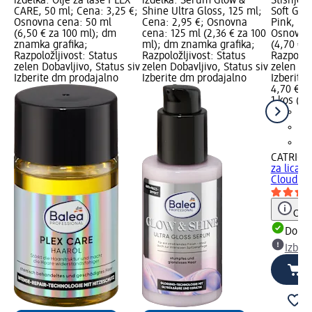
izdelka: Olje za lase PLEX
izdelka: Serum Glow &
Stisnjeno
CARE, 50 ml; Cena: 3,25 €;
Shine Ultra Gloss, 125 ml;
Soft Gla
Osnovna cena: 50 ml
Cena: 2,95 €; Osnovna
Pink, 5,6
(6,50 € za 100 ml); dm
cena: 125 ml (2,36 € za 100
Osnovna 
znamka grafika;
ml); dm znamka grafika;
(4,70 € z
Razpoložljivost: Status
Razpoložljivost: Status
Razpoložl
zelen Dobavljivo, Status siv
zelen Dobavljivo, Status siv
zelen Dob
Izberite dm prodajalno
Izberite dm prodajalno
Izberite
4,70 €
1 kos (4,
CATRICE
za lica 
Cloud...,
Opoz
Dobav
Izber