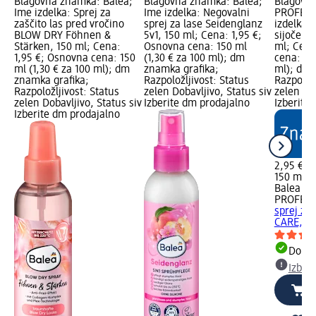
Blagovna znamka: Balea;
Blagovna znamka: Balea;
Blagovna
Ime izdelka: Sprej za
Ime izdelka: Negovalni
PROFESS
zaščito las pred vročino
sprej za lase Seidenglanz
izdelka: 
BLOW DRY Föhnen &
5v1, 150 ml; Cena: 1,95 €;
sijoče l
Stärken, 150 ml; Cena:
Osnovna cena: 150 ml
ml; Cena
1,95 €; Osnovna cena: 150
(1,30 € za 100 ml); dm
cena: 150
ml (1,30 € za 100 ml); dm
znamka grafika;
ml); dm 
znamka grafika;
Razpoložljivost: Status
Razpoložl
Razpoložljivost: Status
zelen Dobavljivo, Status siv
zelen Dob
zelen Dobavljivo, Status siv
Izberite dm prodajalno
Izberite
Izberite dm prodajalno
2,95 €
150 ml (1
Balea
PROFESS
sprej za 
CARE, 15
Dobav
Izber