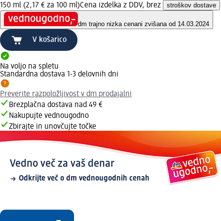
150 ml (2,17 € za 100 ml)
Cena izdelka z DDV, brez
stroškov dostave
dm trajno nizka cena
ni zvišana od 14.03.2024
V košarico
Na voljo na spletu
Standardna dostava 1-3 delovnih dni
Preverite razpoložljivost v dm prodajalni
Brezplačna dostava nad 49 €
Nakupujte vednougodno
Zbirajte in unovčujte točke
Vedno več za vaš denar
Odkrijte več o dm vednougodnih cenah