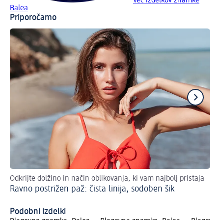
Več izdelkov znamke
Balea
Priporočamo
Odkrijte dolžino in način oblikovanja, ki vam najbolj pristaja
Odk
Ravno postrižen paž: čista linija, sodoben šik
Pr
Podobni izdelki