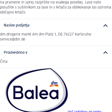
na pramene in sprej razpršite na vsakega posebej. Lase nato
posušite s sušilnikom za lase in s krtačo za oblikovanje las oziroma
običajno krtačo.
Naslov podjetja
dm-drogerie markt Am dm-Platz 1, DE-76227 Karlsruhe
service@dm.de
Proizvedeno v
Čína