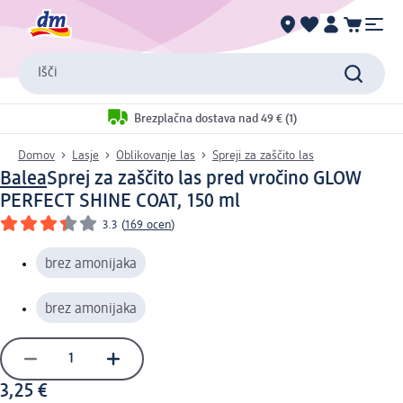
Išči
Brezplačna dostava nad 49 € (1)
Domov
Lasje
Oblikovanje las
Spreji za zaščito las
Balea
Sprej za zaščito las pred vročino GLOW
PERFECT SHINE COAT, 150 ml
3.3
(
169 ocen
)
brez amonijaka
brez amonijaka
3,25 €