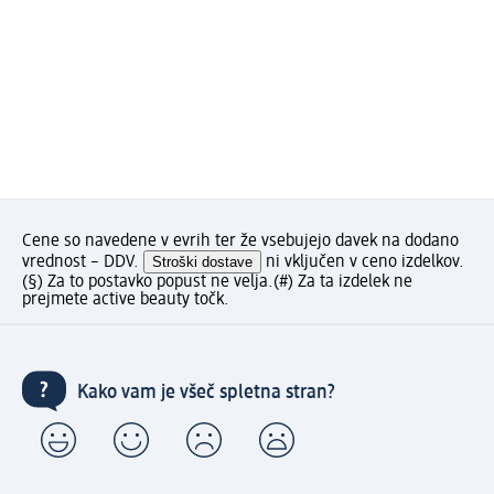
Cene so navedene v evrih ter že vsebujejo davek na dodano
vrednost – DDV.
Stroški dostave
ni vključen v ceno izdelkov.
(§) Za to postavko popust ne velja.
(#) Za ta izdelek ne
prejmete active beauty točk.
Kako vam je všeč spletna stran?