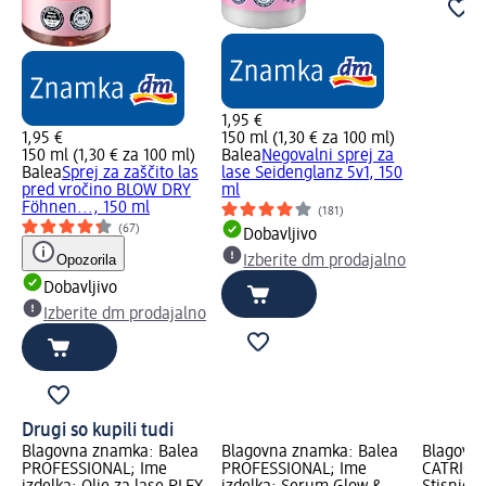
1,95 €
1,95 €
150 ml (1,30 € za 100 ml)
150 ml (1,30 € za 100 ml)
Balea
Negovalni sprej za
Balea
Sprej za zaščito las
lase Seidenglanz 5v1, 150
pred vročino BLOW DRY
ml
Föhnen..., 150 ml
(181)
(67)
Dobavljivo
Opozorila
Izberite dm prodajalno
Dobavljivo
Izberite dm prodajalno
Drugi so kupili tudi
Blagovna znamka: Balea
Blagovna znamka: Balea
Blagovn
PROFESSIONAL; Ime
PROFESSIONAL; Ime
CATRICE;