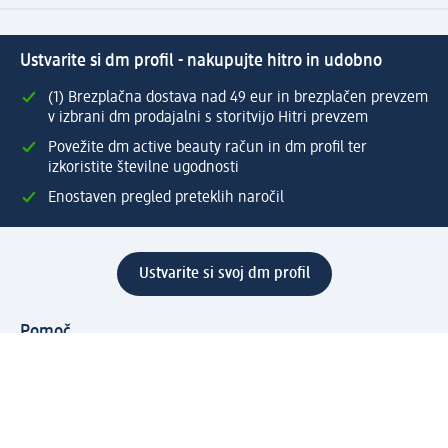
Ustvarite si dm profil - nakupujte hitro in udobno
(1) Brezplačna dostava nad 49 eur in brezplačen prevzem
v izbrani dm prodajalni s storitvijo Hitri prevzem
Povežite dm active beauty račun in dm profil ter
izkoristite številne ugodnosti
Enostaven pregled preteklih naročil
Ustvarite si svoj dm profil
Pomoč
Ugodnosti in storitve
Center za pomoč uporabnikom
Dostava
Vračila in menjave