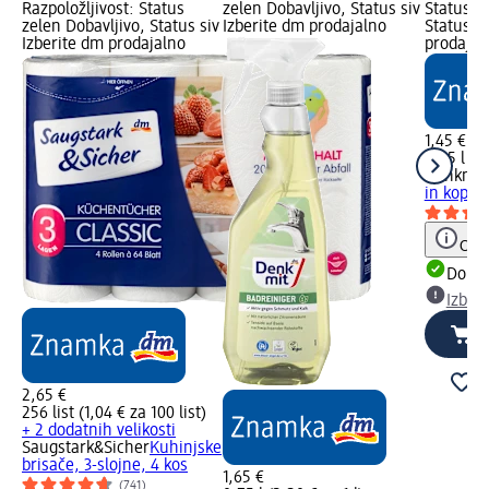
Razpoložljivost: Status
zelen Dobavljivo, Status siv
Status z
zelen Dobavljivo, Status siv
Izberite dm prodajalno
Status si
Izberite dm prodajalno
prodajal
1,45 €
0,75 l (1,
Denkmit
in kopal
Opoz
Dobav
Izber
2,65 €
256 list (1,04 € za 100 list)
+ 2 dodatnih velikosti
Saugstark&Sicher
Kuhinjske
brisače, 3-slojne, 4 kos
1,65 €
(741)