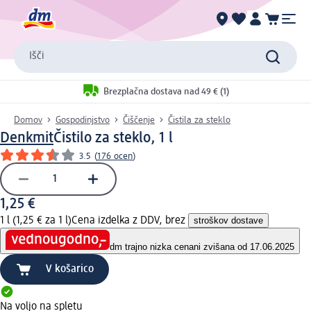
Išči
Brezplačna dostava nad 49 € (1)
Domov
Gospodinjstvo
Čiščenje
Čistila za steklo
Denkmit
Čistilo za steklo, 1 l
3.5
(
176 ocen
)
1,25 €
1 l (1,25 € za 1 l)
Cena izdelka z DDV, brez
stroškov dostave
dm trajno nizka cena
ni zvišana od 17.06.2025
V košarico
Na voljo na spletu