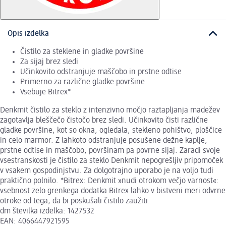
Opis izdelka
Čistilo za steklene in gladke površine
Za sijaj brez sledi
Učinkovito odstranjuje maščobo in prstne odtise
Primerno za različne gladke površine
Vsebuje Bitrex*
Denkmit čistilo za steklo z intenzivno močjo raztapljanja madežev
zagotavlja bleščečo čistočo brez sledi. Učinkovito čisti različne
gladke površine, kot so okna, ogledala, stekleno pohištvo, ploščice
in celo marmor. Z lahkoto odstranjuje posušene dežne kaplje,
prstne odtise in maščobo, površinam pa povrne sijaj. Zaradi svoje
vsestranskosti je čistilo za steklo Denkmit nepogrešljiv pripomoček
v vsakem gospodinjstvu. Za dolgotrajno uporabo je na voljo tudi
praktično polnilo. *Bitrex: Denkmit »nudi otrokom večjo varnost«:
vsebnost zelo grenkega dodatka Bitrex lahko v bistveni meri odvrne
otroke od tega, da bi poskušali čistilo zaužiti.
dm številka izdelka: 1427532
EAN: 4066447921595