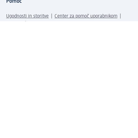
Pomoč
Ugodnosti in storitve
Center za pomoč uporabnikom
Dostava
Vračila in menjave
Podjetje
O nas
Družbena odgovornost
Zaposlitev
Mediji
dm svet
Vrste plačila