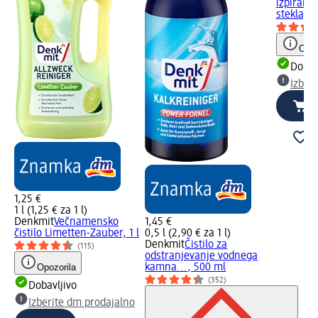
izpiranje
stekla, 1 
Opoz
Dobav
Izber
1,25 €
1 l (1,25 € za 1 l)
Denkmit
Večnamensko
1,45 €
čistilo Limetten-Zauber, 1 l
0,5 l (2,90 € za 1 l)
Denkmit
Čistilo za
(115)
odstranjevanje vodnega
Opozorila
kamna..., 500 ml
(352)
Dobavljivo
Izberite dm prodajalno