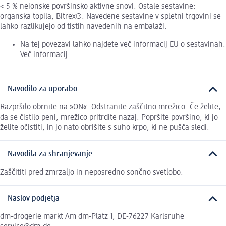
< 5 % neionske površinsko aktivne snovi. Ostale sestavine:
organska topila, Bitrex®. Navedene sestavine v spletni trgovini se
lahko razlikujejo od tistih navedenih na embalaži.
Na tej povezavi lahko najdete več informacij EU o sestavinah.
Več informacij
Navodilo za uporabo
Razpršilo obrnite na »ON«. Odstranite zaščitno mrežico. Če želite,
da se čistilo peni, mrežico pritrdite nazaj. Popršite površino, ki jo
želite očistiti, in jo nato obrišite s suho krpo, ki ne pušča sledi.
Navodila za shranjevanje
Zaščititi pred zmrzaljo in neposredno sončno svetlobo.
Naslov podjetja
dm-drogerie markt Am dm-Platz 1, DE-76227 Karlsruhe