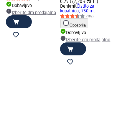
0,75 l (2,20 € za 1 l)
Dobavljivo
Denkmit
Čistilo za
kopalnico, 750 ml
Izberite dm prodajalno
(182)
Opozorila
Dobavljivo
Izberite dm prodajalno