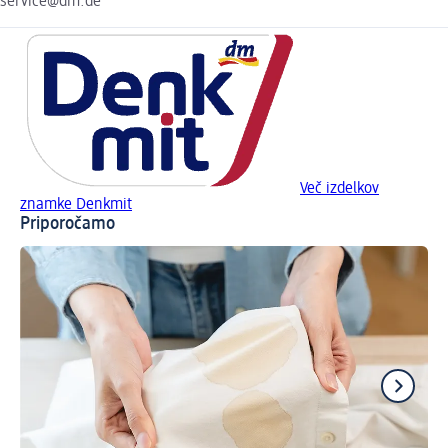
service@dm.de
Več izdelkov
znamke Denkmit
Priporočamo