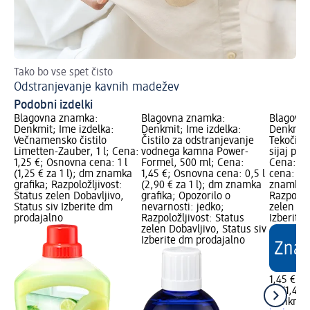
Tako bo vse spet čisto
Pr
Odstranjevanje kavnih madežev
Pr
Podobni izdelki
Blagovna znamka:
Blagovna znamka:
Blagovn
Denkmit; Ime izdelka:
Denkmit; Ime izdelka:
Denkmit;
Večnamensko čistilo
Čistilo za odstranjevanje
Tekočina 
Limetten-Zauber, 1 l; Cena:
vodnega kamna Power-
sijaj pos
1,25 €; Osnovna cena: 1 l
Formel, 500 ml; Cena:
Cena: 1,
(1,25 € za 1 l); dm znamka
1,45 €; Osnovna cena: 0,5 l
cena: 1 l
grafika; Razpoložljivost:
(2,90 € za 1 l); dm znamka
znamka g
Status zelen Dobavljivo,
grafika; Opozorilo o
Razpoložl
Status siv Izberite dm
nevarnosti: jedko;
zelen Dob
prodajalno
Razpoložljivost: Status
Izberite
zelen Dobavljivo, Status siv
Izberite dm prodajalno
1,45 €
1 l (1,45 
Denkmit