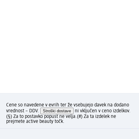
Cene so navedene v evrih ter že vsebujejo davek na dodano
vrednost – DDV.
Stroški dostave
ni vključen v ceno izdelkov.
(§) Za to postavko popust ne velja.
(#) Za ta izdelek ne
prejmete active beauty točk.