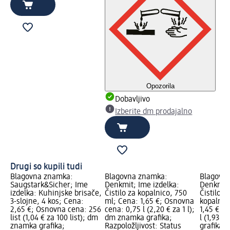
Opozorila
Dobavljivo
Izberite dm prodajalno
Drugi so kupili tudi
Blagovna znamka:
Blagovna znamka:
Blagovn
Saugstark&Sicher; Ime
Denkmit; Ime izdelka:
Denkmit;
izdelka: Kuhinjske brisače,
Čistilo za kopalnico, 750
Čistilo z
3-slojne, 4 kos; Cena:
ml; Cena: 1,65 €; Osnovna
kopalnic
2,65 €; Osnovna cena: 256
cena: 0,75 l (2,20 € za 1 l);
1,45 €; 
list (1,04 € za 100 list); dm
dm znamka grafika;
l (1,93 €
znamka grafika;
Razpoložljivost: Status
grafika; 