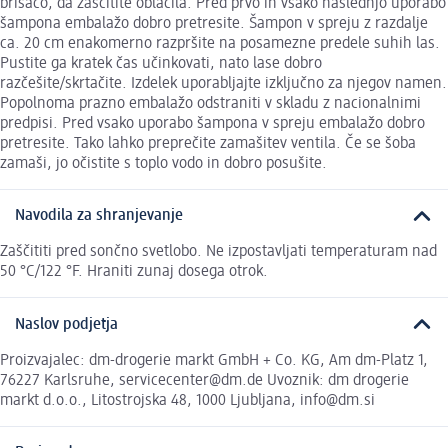
brisačo, da zaščitite oblačila. Pred prvo in vsako naslednjo uporabo
šampona embalažo dobro pretresite. Šampon v spreju z razdalje
ca. 20 cm enakomerno razpršite na posamezne predele suhih las.
Pustite ga kratek čas učinkovati, nato lase dobro
razčešite/skrtačite. Izdelek uporabljajte izključno za njegov namen.
Popolnoma prazno embalažo odstraniti v skladu z nacionalnimi
predpisi. Pred vsako uporabo šampona v spreju embalažo dobro
pretresite. Tako lahko preprečite zamašitev ventila. Če se šoba
zamaši, jo očistite s toplo vodo in dobro posušite.
Navodila za shranjevanje
Zaščititi pred sončno svetlobo. Ne izpostavljati temperaturam nad
50 °C/122 °F. Hraniti zunaj dosega otrok.
Naslov podjetja
Proizvajalec: dm-drogerie markt GmbH + Co. KG, Am dm-Platz 1,
76227 Karlsruhe, servicecenter@dm.de Uvoznik: dm drogerie
markt d.o.o., Litostrojska 48, 1000 Ljubljana, info@dm.si