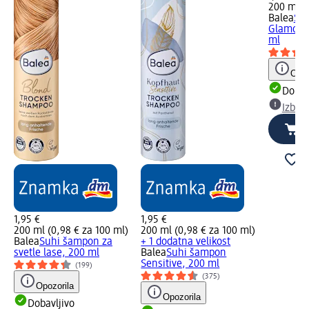
200 ml (
Balea
Su
Glamoro
ml
Opoz
Dobav
Izber
1,95 €
1,95 €
200 ml (0,98 € za 100 ml)
200 ml (0,98 € za 100 ml)
Balea
Suhi šampon za
+ 1 dodatna velikost
svetle lase, 200 ml
Balea
Suhi šampon
Sensitive, 200 ml
(199)
(375)
Opozorila
Opozorila
Dobavljivo