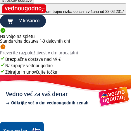
stroškov dostave
dm trajno nizka cena
ni zvišana od 22.03.2017
V košarico
Na voljo na spletu
Standardna dostava 1-3 delovnih dni
Preverite razpoložljivost v dm prodajalni
Brezplačna dostava nad 49 €
Nakupujte vednougodno
Zbirajte in unovčujte točke
Vedno več za vaš denar
Odkrijte več o dm vednougodnih cenah