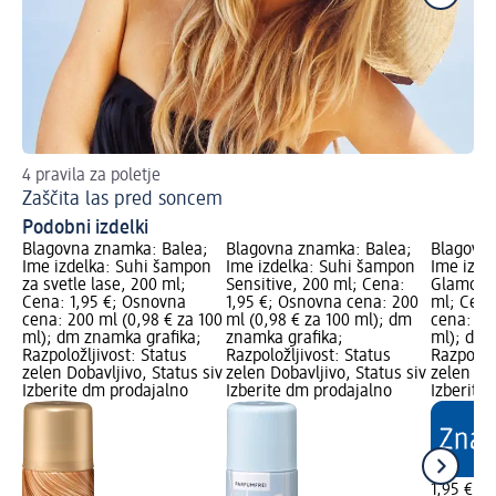
4 pravila za poletje
Kak
Zaščita las pred soncem
Na
Podobni izdelki
Blagovna znamka: Balea;
Blagovna znamka: Balea;
Blagovna
Ime izdelka: Suhi šampon
Ime izdelka: Suhi šampon
Ime izde
za svetle lase, 200 ml;
Sensitive, 200 ml; Cena:
Glamoro
Cena: 1,95 €; Osnovna
1,95 €; Osnovna cena: 200
ml; Cena
cena: 200 ml (0,98 € za 100
ml (0,98 € za 100 ml); dm
cena: 20
ml); dm znamka grafika;
znamka grafika;
ml); dm 
Razpoložljivost: Status
Razpoložljivost: Status
Razpoložl
zelen Dobavljivo, Status siv
zelen Dobavljivo, Status siv
zelen Dob
Izberite dm prodajalno
Izberite dm prodajalno
Izberite
1,95 €