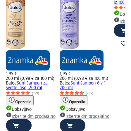
iz 100 %
Dobav
Izber
1,95 €
1,95 €
200 ml (0,98 € za 100 ml)
200 ml (0,98 € za 100 ml)
Balea
Suhi šampon za
Balea
Suhi šampon 6 v 1,
svetle lase, 200 ml
200 ml
(199)
(295)
Opozorila
Opozorila
Dobavljivo
Dobavljivo
Izberite dm prodajalno
Izberite dm prodajalno