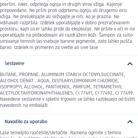
površin, isker, odprtega ognja in drugih virov vžiga. Kajenje
prepovedano. Ne pršiti proti odprtemu ognju ali drugemu viru
vžiga. Ne preluknjajte ali sežigajte je niti, ko je prazna. Ne
vdihavati razpršila. Izdelek uporabljajte v dobro prezračevanem
prostoru, kajti sicer lahko pride do eksplozije. Ne pršite v oči in ne
uporabljajte na poškodovani ali razdraženi koži. Šampon za suho
umivanje temnih las vsebuje barvne pigmente, zato lahko pušča
barvo. Izdelek ni primeren za svetle ali sive lase.
Sestavine
BUTANE, PROPANE, ALUMINUM STARCH OCTENYLSUCCINATE,
ALCOHOL DENAT., AQUA, DISTEARYLDIMONIUM CHLORIDE,
ISOPROPYL ALCOHOL, PANTHENOL, PARFUM, TETRAMETHYL
ACETYLOCTAHYDRONAPHTHALENES, CI 77491, CI 77492, CI 77499.
Navedene sestavine v spletni trgovini se lahko razlikujejo od tistih
navedenih na embalaži.
Navodilo za uporabo
Lase temeljito razčešite/skrtačite. Ramena ogrnite s temno