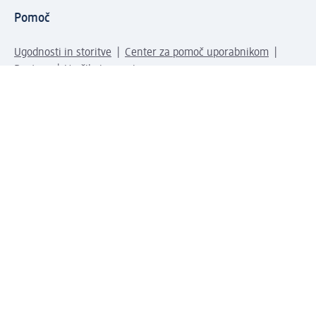
Pomoč
Ugodnosti in storitve
Center za pomoč uporabnikom
Dostava
Vračila in menjave
Podjetje
O nas
Družbena odgovornost
Zaposlitev
Mediji
dm svet
Vrste plačila