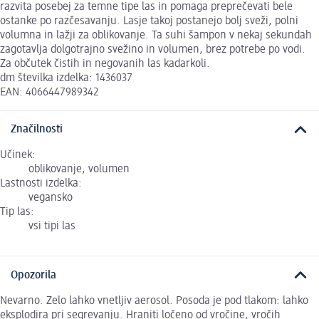
razvita posebej za temne tipe las in pomaga preprečevati bele
ostanke po razčesavanju. Lasje takoj postanejo bolj sveži, polni
volumna in lažji za oblikovanje. Ta suhi šampon v nekaj sekundah
zagotavlja dolgotrajno svežino in volumen, brez potrebe po vodi.
Za občutek čistih in negovanih las kadarkoli.
dm številka izdelka: 1436037
EAN: 4066447989342
Značilnosti
Učinek:
oblikovanje, volumen
Lastnosti izdelka:
vegansko
Tip las:
vsi tipi las
Opozorila
Nevarno. Zelo lahko vnetljiv aerosol. Posoda je pod tlakom: lahko
eksplodira pri segrevanju. Hraniti ločeno od vročine, vročih