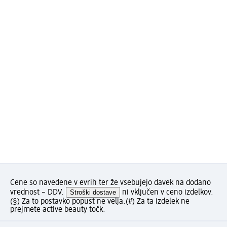
Cene so navedene v evrih ter že vsebujejo davek na dodano
vrednost – DDV.
Stroški dostave
ni vključen v ceno izdelkov.
(§) Za to postavko popust ne velja.
(#) Za ta izdelek ne
prejmete active beauty točk.