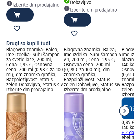
Dobavljivo
Izberite dm prodajalno
Izberite dm prodajalno
Drugi so kupili tudi
Blagovna znamka: Balea;
Blagovna znamka: Balea;
Blagovna
Ime izdelka: Suhi šampon
Ime izdelka: Suhi šampon 6
Ime izde
za svetle lase, 200 ml;
v 1, 200 ml; Cena: 1,95 €;
blazinic
Cena: 1,95 €; Osnovna
Osnovna cena: 200 ml
140 kos;
cena: 200 ml (0,98 € za 100
(0,98 € za 100 ml); dm
Osnovna 
ml); dm znamka grafika;
znamka grafika;
(0,61 € z
Razpoložljivost: Status
Razpoložljivost: Status
znamka g
zelen Dobavljivo, Status siv
zelen Dobavljivo, Status siv
Razpoložl
Izberite dm prodajalno
Izberite dm prodajalno
zelen Dob
Izberite
0,85 €
140 kos (
+ 2 dodat
ebelin
Ko