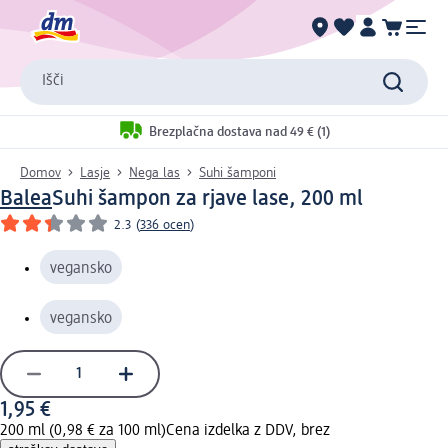
Išči
Brezplačna dostava nad 49 € (1)
Domov
Lasje
Nega las
Suhi šamponi
Balea
Suhi šampon za rjave lase, 200 ml
2.3
(
336 ocen
)
vegansko
vegansko
1,95 €
200 ml (0,98 € za 100 ml)
Cena izdelka z DDV, brez