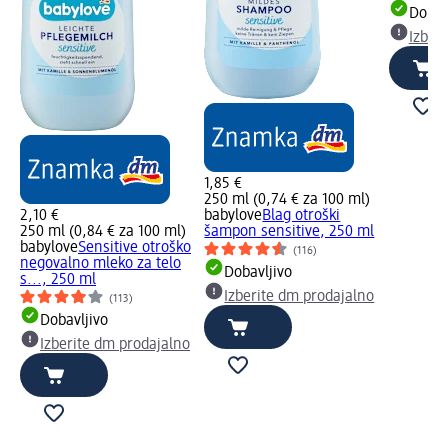
Dobav
Izber
1,85 €
250 ml (0,74 € za 100 ml)
2,10 €
babylove
Blag otroški
250 ml (0,84 € za 100 ml)
šampon sensitive, 250 ml
babylove
Sensitive otroško
(116)
negovalno mleko za telo
Dobavljivo
s..., 250 ml
Izberite dm prodajalno
(113)
Dobavljivo
Izberite dm prodajalno