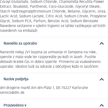
Cocoyl Glutamate, Sodium Chloride, Chamomilla Recutita Flower
Extract, Bisabolol, Panthenol, Coco-Glucoside, Glyceryl Oleate,
Starch Hydroxypropyltrimonium Chloride, Betaine, Glycerin, Urea,
Lactic Acid, Sodium Lactate, Citric Acid, Sodium Citrate, Propylene
Glycol, Sodium PCA, Parfum, Benzoic Acid, Sodium Benzoate
Navedene sestavine v spletni trgovini se lahko razlikujejo od tistih
navedenih na embalaži.
Navodilo za uporabo
Nanesite nekaj 2v1 losjona za umivanje in šampona na roke,
spenite z malo vode ter razporedite po koži in laseh. Pustite
delovati kratek čas in dobro izperite. Primerno za vsakodnevno
uporabo. Idealno tudi za odrasle z občutljivo kožo in lasiščem.
Naslov podjetja
dm-drogerie markt Am dm-Platz 1, DE-76227 Karlsruhe
service@dm.de
Proizvedeno v