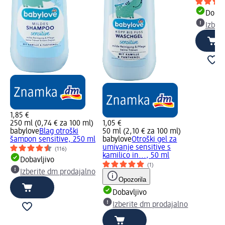
Dobav
Izber
1,85 €
250 ml (0,74 € za 100 ml)
1,05 €
babylove
Blag otroški
50 ml (2,10 € za 100 ml)
šampon sensitive, 250 ml
babylove
Otroški gel za
umivanje sensitive s
(116)
kamilico in..., 50 ml
Dobavljivo
(1)
Izberite dm prodajalno
Opozorila
Dobavljivo
Izberite dm prodajalno