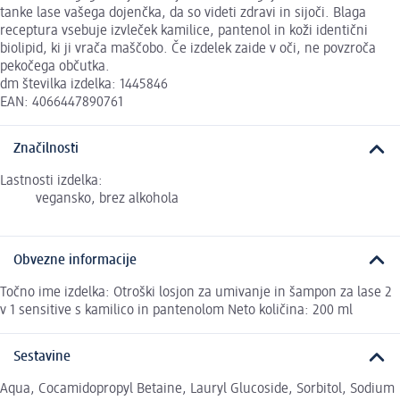
tanke lase vašega dojenčka, da so videti zdravi in sijoči. Blaga
receptura vsebuje izvleček kamilice, pantenol in koži identični
biolipid, ki ji vrača maščobo. Če izdelek zaide v oči, ne povzroča
pekočega občutka.
dm številka izdelka: 1445846
EAN: 4066447890761
Značilnosti
Lastnosti izdelka:
vegansko, brez alkohola
Obvezne informacije
Točno ime izdelka: Otroški losjon za umivanje in šampon za lase 2
v 1 sensitive s kamilico in pantenolom Neto količina: 200 ml
Sestavine
Aqua, Cocamidopropyl Betaine, Lauryl Glucoside, Sorbitol, Sodium