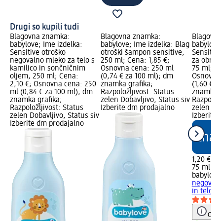
Drugi so kupili tudi
Blagovna znamka:
Blagovna znamka:
Blagovn
babylove; Ime izdelka:
babylove; Ime izdelka: Blag
babylove
Sensitive otroško
otroški šampon sensitive,
Sensitiv
negovalno mleko za telo s
250 ml; Cena: 1,85 €;
za obraz 
kamilico in sončničnim
Osnovna cena: 250 ml
75 ml; C
oljem, 250 ml; Cena:
(0,74 € za 100 ml); dm
Osnovna 
2,10 €; Osnovna cena: 250
znamka grafika;
(1,60 € z
ml (0,84 € za 100 ml); dm
Razpoložljivost: Status
znamka g
znamka grafika;
zelen Dobavljivo, Status siv
Razpoložl
Razpoložljivost: Status
Izberite dm prodajalno
zelen Dob
zelen Dobavljivo, Status siv
Izberite
Izberite dm prodajalno
1,20 €
75 ml (1,
babylove
negovaln
in telo s
Opoz