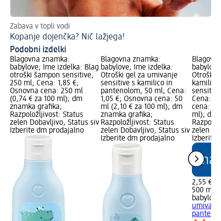
Zabava v topli vodi
Pr
Kopanje dojenčka? Nič lažjega!
Kaj
Podobni izdelki
Blagovna znamka:
Blagovna znamka:
Blagovn
babylove; Ime izdelka: Blag
babylove; Ime izdelka:
babylove
otroški šampon sensitive,
Otroški gel za umivanje
Otroški 
250 ml; Cena: 1,85 €;
sensitive s kamilico in
kamilico
Osnovna cena: 250 ml
pantenolom, 50 ml; Cena:
sensitive
(0,74 € za 100 ml); dm
1,05 €; Osnovna cena: 50
Cena: 2,
znamka grafika;
ml (2,10 € za 100 ml); dm
cena: 50
Razpoložljivost: Status
znamka grafika;
ml); dm 
zelen Dobavljivo, Status siv
Razpoložljivost: Status
Razpoložl
Izberite dm prodajalno
zelen Dobavljivo, Status siv
zelen Dob
Izberite dm prodajalno
Izberite
2,55 €
500 ml (0
babylove
umivanje
pantenol