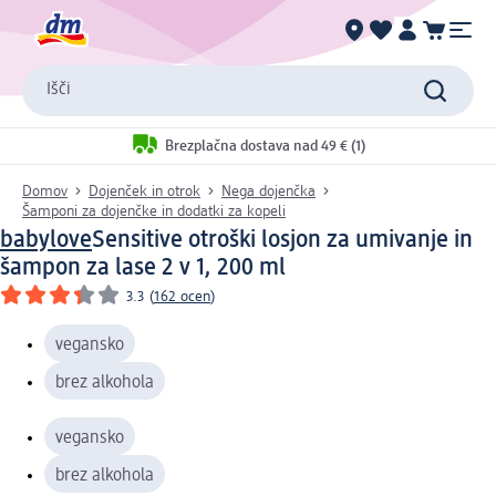
Išči
Brezplačna dostava nad 49 € (1)
Domov
Dojenček in otrok
Nega dojenčka
Šamponi za dojenčke in dodatki za kopeli
babylove
Sensitive otroški losjon za umivanje in
šampon za lase 2 v 1, 200 ml
3.3
(
162 ocen
)
vegansko
brez alkohola
vegansko
brez alkohola