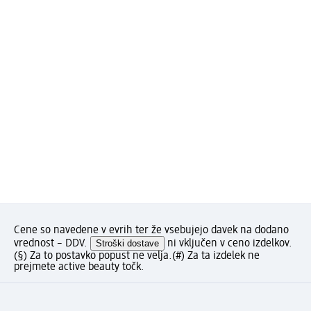
Cene so navedene v evrih ter že vsebujejo davek na dodano
vrednost – DDV.
Stroški dostave
ni vključen v ceno izdelkov.
(§) Za to postavko popust ne velja.
(#) Za ta izdelek ne
prejmete active beauty točk.