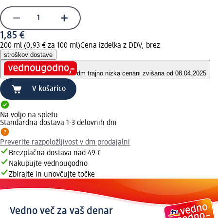
1,85 €
200 ml (0,93 € za 100 ml)
Cena izdelka z DDV, brez
stroškov dostave
dm trajno nizka cena
ni zvišana od 08.04.2025
V košarico
Na voljo na spletu
Standardna dostava 1-3 delovnih dni
Preverite razpoložljivost v dm prodajalni
Brezplačna dostava nad 49 €
Nakupujte vednougodno
Zbirajte in unovčujte točke
Vedno več za vaš denar