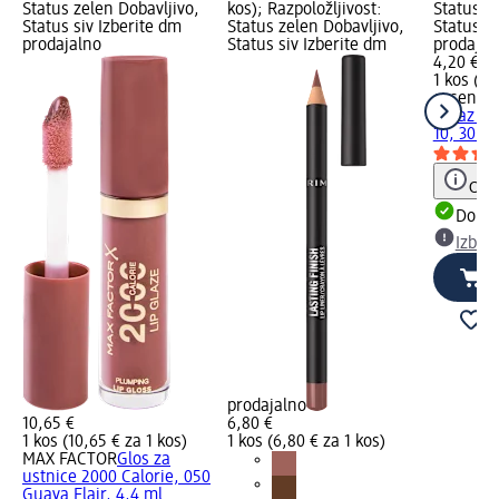
Status zelen Dobavljivo,
kos); Razpoložljivost:
Status z
Status siv Izberite dm
Status zelen Dobavljivo,
Status si
prodajalno
Status siv Izberite dm
prodajal
4,20 €
1 kos (4,
essence
obraz MA
10, 30 ml
Opoz
Dobav
Izber
prodajalno
10,65 €
6,80 €
1 kos (10,65 € za 1 kos)
1 kos (6,80 € za 1 kos)
MAX FACTOR
Glos za
ustnice 2000 Calorie, 050
Guava Flair, 4,4 ml