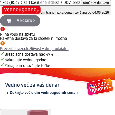
1 kos (10,65 € za 1 kos)
Cena izdelka z DDV, brez
stroškov dostave
dm trajno nizka cena
ni zvišana od 04.06.2026
V košarico
Ni na voljo na spletu
Paketna dostava za ta izdelek ni možna
Preverite razpoložljivost v dm prodajalni
Brezplačna dostava nad 49 €
Nakupujte vednougodno
Zbirajte in unovčujte točke
Vedno več za vaš denar
Odkrijte več o dm vednougodnih cenah