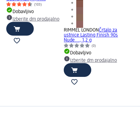
(103)
Dobavljivo
Izberite dm prodajalno
RIMMEL LONDON
Črtalo za
ustnice Lasting Finish 90s
Nude..., 1,2 g
(0)
Dobavljivo
Izberite dm prodajalno