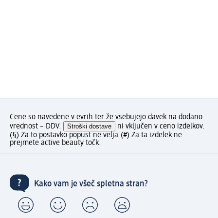
Cene so navedene v evrih ter že vsebujejo davek na dodano
vrednost – DDV.
Stroški dostave
ni vključen v ceno izdelkov.
(§) Za to postavko popust ne velja.
(#) Za ta izdelek ne
prejmete active beauty točk.
Kako vam je všeč spletna stran?