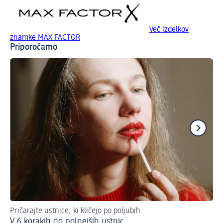
Več izdelkov
znamke MAX FACTOR
Priporočamo
Pričarajte ustnice, ki kličejo po poljubih
Kak
V 6 korakih do polnejših ustnic
Na