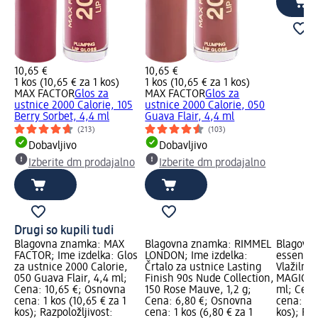
10,65 €
10,65 €
1 kos (10,65 € za 1 kos)
1 kos (10,65 € za 1 kos)
MAX FACTOR
Glos za
MAX FACTOR
Glos za
ustnice 2000 Calorie, 105
ustnice 2000 Calorie, 050
Berry Sorbet, 4,4 ml
Guava Flair, 4,4 ml
(213)
(103)
Dobavljivo
Dobavljivo
Izberite dm prodajalno
Izberite dm prodajalno
Drugi so kupili tudi
Blagovna znamka: MAX
Blagovna znamka: RIMMEL
Blagovn
FACTOR; Ime izdelka: Glos
LONDON; Ime izdelka:
essence;
za ustnice 2000 Calorie,
Črtalo za ustnice Lasting
Vlažilna
050 Guava Flair, 4,4 ml;
Finish 90s Nude Collection,
MAGIC Al
Cena: 10,65 €; Osnovna
150 Rose Mauve, 1,2 g;
ml; Cena
cena: 1 kos (10,65 € za 1
Cena: 6,80 €; Osnovna
cena: 1 k
kos); Razpoložljivost:
cena: 1 kos (6,80 € za 1
kos); Raz