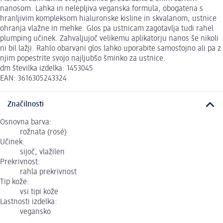
nanosom. Lahka in nelepljiva veganska formula, obogatena s
hranljivim kompleksom hialuronske kisline in skvalanom, ustnice
ohranja vlažne in mehke. Glos pa ustnicam zagotavlja tudi rahel
plumping učinek. Zahvaljujoč velikemu aplikatorju nanos še nikoli
ni bil lažji. Rahlo obarvani glos lahko uporabite samostojno ali pa z
njim popestrite svojo najljubšo šminko za ustnice.
dm številka izdelka: 1453045
EAN: 3616305243324
Značilnosti
Osnovna barva:
rožnata (rosé)
Učinek:
sijoč, vlažilen
Prekrivnost:
rahla prekrivnost
Tip kože:
vsi tipi kože
Lastnosti izdelka:
vegansko