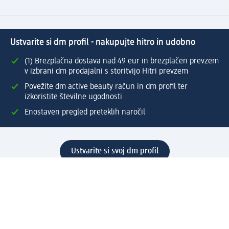
Ustvarite si dm profil - nakupujte hitro in udobno
(1) Brezplačna dostava nad 49 eur in brezplačen prevzem
v izbrani dm prodajalni s storitvijo Hitri prevzem
Povežite dm active beauty račun in dm profil ter
izkoristite številne ugodnosti
Enostaven pregled preteklih naročil
Ustvarite si svoj dm profil
Pomoč
Ugodnosti in storitve
Center za pomoč uporabnikom
Dostava
Vračila in menjave