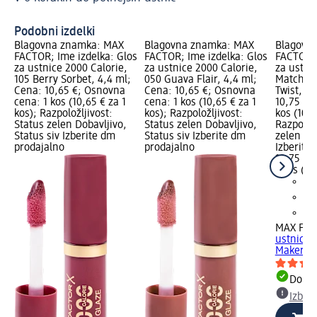
Podobni izdelki
Blagovna znamka: MAX
Blagovna znamka: MAX
Blagovn
FACTOR; Ime izdelka: Glos
FACTOR; Ime izdelka: Glos
FACTOR; 
za ustnice 2000 Calorie,
za ustnice 2000 Calorie,
za ustni
105 Berry Sorbet, 4,4 ml;
050 Guava Flair, 4,4 ml;
Match Ma
Cena: 10,65 €; Osnovna
Cena: 10,65 €; Osnovna
Twist, 4
cena: 1 kos (10,65 € za 1
cena: 1 kos (10,65 € za 1
10,75 €;
kos); Razpoložljivost:
kos); Razpoložljivost:
kos (10,7
Status zelen Dobavljivo,
Status zelen Dobavljivo,
Razpoložl
Status siv Izberite dm
Status siv Izberite dm
zelen Dob
prodajalno
prodajalno
Izberite
10,75 €
1 kos (10
MAX FA
ustnice 
Maker, 0
Dobav
Izber