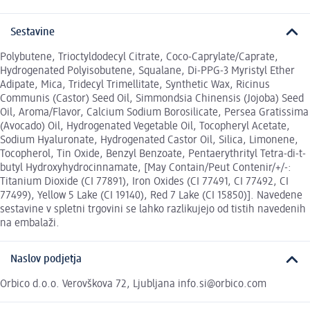
Sestavine
Polybutene, Trioctyldodecyl Citrate, Coco-Caprylate/Caprate,
Hydrogenated Polyisobutene, Squalane, Di-PPG-3 Myristyl Ether
Adipate, Mica, Tridecyl Trimellitate, Synthetic Wax, Ricinus
Communis (Castor) Seed Oil, Simmondsia Chinensis (Jojoba) Seed
Oil, Aroma/Flavor, Calcium Sodium Borosilicate, Persea Gratissima
(Avocado) Oil, Hydrogenated Vegetable Oil, Tocopheryl Acetate,
Sodium Hyaluronate, Hydrogenated Castor Oil, Silica, Limonene,
Tocopherol, Tin Oxide, Benzyl Benzoate, Pentaerythrityl Tetra-di-t-
butyl Hydroxyhydrocinnamate, [May Contain/Peut Contenir/+/-:
Titanium Dioxide (CI 77891), Iron Oxides (CI 77491, CI 77492, CI
77499), Yellow 5 Lake (CI 19140), Red 7 Lake (CI 15850)]. Navedene
sestavine v spletni trgovini se lahko razlikujejo od tistih navedenih
na embalaži.
Naslov podjetja
Orbico d.o.o. Verovškova 72, Ljubljana info.si@orbico.com