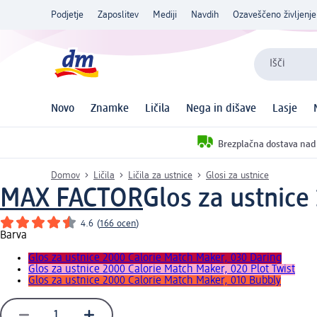
Podjetje
Zaposlitev
Mediji
Navdih
Ozaveščeno življenje
Išči
Novo
Znamke
Ličila
Nega in dišave
Lasje
Brezplačna dostava nad
Domov
Ličila
Ličila za ustnice
Glosi za ustnice
MAX FACTOR
Glos za ustnice
4.6
(
166 ocen
)
Barva
Glos za ustnice 2000 Calorie Match Maker, 030 Daring
Glos za ustnice 2000 Calorie Match Maker, 020 Plot Twist
Glos za ustnice 2000 Calorie Match Maker, 010 Bubbly