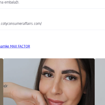
 na embalaži.
y.cotyconsumeraffairs.com/
 znamke MAX FACTOR