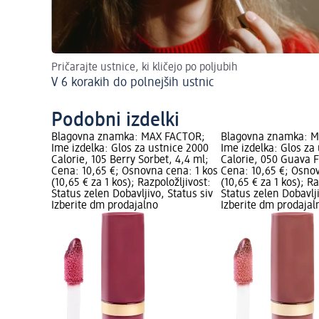
Pričarajte ustnice, ki kličejo po poljubih
V 6 korakih do polnejših ustnic
Podobni izdelki
Blagovna znamka: MAX FACTOR;
Blagovna znamka: 
Ime izdelka: Glos za ustnice 2000
Ime izdelka: Glos za
Calorie, 105 Berry Sorbet, 4,4 ml;
Calorie, 050 Guava Fl
Cena: 10,65 €; Osnovna cena: 1 kos
Cena: 10,65 €; Osno
(10,65 € za 1 kos); Razpoložljivost:
(10,65 € za 1 kos); Ra
Status zelen Dobavljivo, Status siv
Status zelen Dobavlji
Izberite dm prodajalno
Izberite dm prodajal