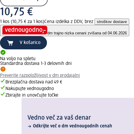
10,75 €
1 kos (10,75 € za 1 kos)
Cena izdelka z DDV, brez
stroškov dostave
dm trajno nizka cena
ni zvišana od 04.06.2026
V košarico
Na voljo na spletu
Standardna dostava 1-3 delovnih dni
Preverite razpoložljivost v dm prodajalni
Brezplačna dostava nad 49 €
Nakupujte vednougodno
Zbirajte in unovčujte točke
Vedno več za vaš denar
Odkrijte več o dm vednougodnih cenah