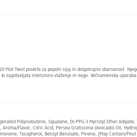
Plot Twist poskrbi za popoln sijaj in dolgotrajno obarvanost. Njeg
, ki zagotavljata intenzivno vlaženje in nego. Večnamenska uporab
genated Polyisobutene, Squalane, Di-PPG-3 Myristyl Ether Adipate, 
, Aroma/Flavor, Citric Acid, Persea Gratissima (Avocado) Oil, Hydr
Limonene, Tocopherol, Benzyl Benzoate, Pinene, [May Contain/Peut C