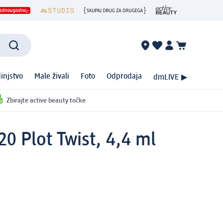
injstvo
Male živali
Foto
Odprodaja
dmLIVE ▶
Zbirajte active beauty točke
0 Plot Twist, 4,4 ml