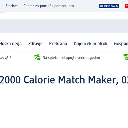
Storitve
Center za pomoč uporabnikom
Moška nega
Zdravje
Prehrana
Dojenček in otrok
Gospod
(1)
Na spletu nakupujte vednougodno
 49 €
 2000 Calorie Match Maker, 02