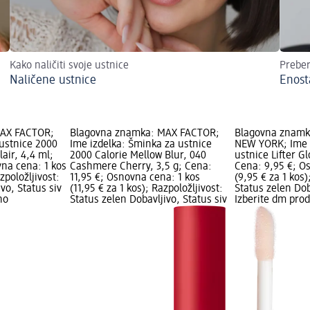
Kako naličiti svoje ustnice
Preber
Naličene ustnice
Enost
MAX FACTOR;
Blagovna znamka: MAX FACTOR;
Blagovna znamk
 ustnice 2000
Ime izdelka: Šminka za ustnice
NEW YORK; Ime i
air, 4,4 ml;
2000 Calorie Mellow Blur, 040
ustnice Lifter Gl
vna cena: 1 kos
Cashmere Cherry, 3,5 g; Cena:
Cena: 9,95 €; O
zpoložljivost:
11,95 €; Osnovna cena: 1 kos
(9,95 € za 1 kos)
vo, Status siv
(11,95 € za 1 kos); Razpoložljivost:
Status zelen Dob
no
Status zelen Dobavljivo, Status siv
Izberite dm pro