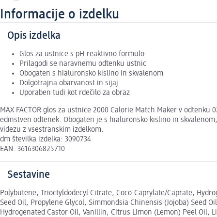
Informacije o izdelku
Opis izdelka
Glos za ustnice s pH-reaktivno formulo
Prilagodi se naravnemu odtenku ustnic
Obogaten s hialuronsko kislino in skvalenom
Dolgotrajna obarvanost in sijaj
Uporaben tudi kot rdečilo za obraz
MAX FACTOR glos za ustnice 2000 Calorie Match Maker v odtenku 020 
edinstven odtenek. Obogaten je s hialuronsko kislino in skvalenom
videzu z vsestranskim izdelkom.
dm številka izdelka: 3090734
EAN: 3616306825710
Sestavine
Polybutene, Trioctyldodecyl Citrate, Coco-Caprylate/Caprate, Hydro
Seed Oil, Propylene Glycol, Simmondsia Chinensis (Jojoba) Seed Oil
Hydrogenated Castor Oil, Vanillin, Citrus Limon (Lemon) Peel Oil, 