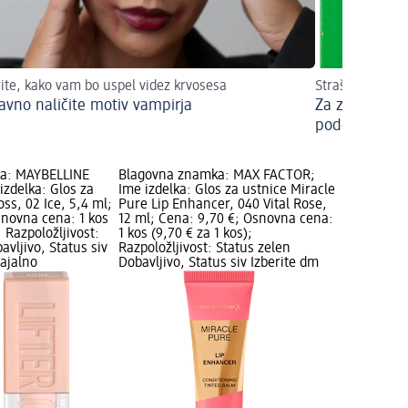
ite, kako vam bo uspel videz krvosesa
Strašljiva zab
avno naličite motiv vampirja
Za zabavo za 
podobi klovn
a: MAYBELLINE
Blagovna znamka: MAX FACTOR;
zdelka: Glos za
Ime izdelka: Glos za ustnice Miracle
oss, 02 Ice, 5,4 ml;
Pure Lip Enhancer, 040 Vital Rose,
snovna cena: 1 kos
12 ml; Cena: 9,70 €; Osnovna cena:
; Razpoložljivost:
1 kos (9,70 € za 1 kos);
avljivo, Status siv
Razpoložljivost: Status zelen
dajalno
Dobavljivo, Status siv Izberite dm