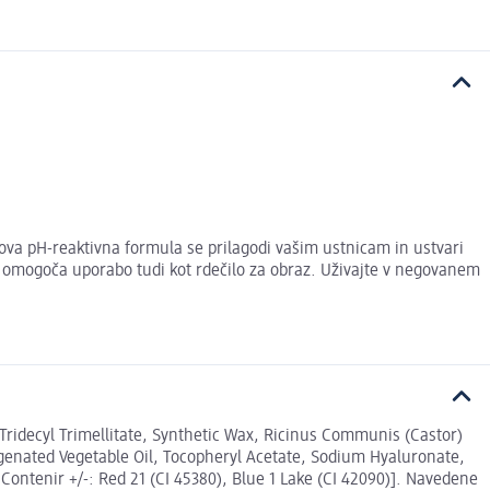
ova pH-reaktivna formula se prilagodi vašim ustnicam in ustvari
a omogoča uporabo tudi kot rdečilo za obraz. Uživajte v negovanem
Tridecyl Trimellitate, Synthetic Wax, Ricinus Communis (Castor)
ogenated Vegetable Oil, Tocopheryl Acetate, Sodium Hyaluronate,
ontenir +/-: Red 21 (CI 45380), Blue 1 Lake (CI 42090)]. Navedene