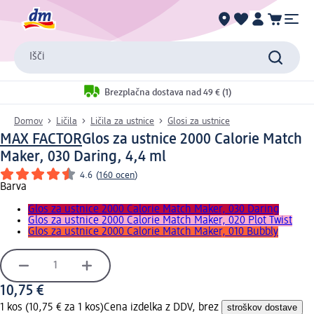
Išči
Brezplačna dostava nad 49 € (1)
Domov
Ličila
Ličila za ustnice
Glosi za ustnice
MAX FACTOR
Glos za ustnice 2000 Calorie Match
Maker, 030 Daring, 4,4 ml
4.6
(
160 ocen
)
Barva
Glos za ustnice 2000 Calorie Match Maker, 030 Daring
Glos za ustnice 2000 Calorie Match Maker, 020 Plot Twist
Glos za ustnice 2000 Calorie Match Maker, 010 Bubbly
10,75 €
1 kos (10,75 € za 1 kos)
Cena izdelka z DDV, brez
stroškov dostave