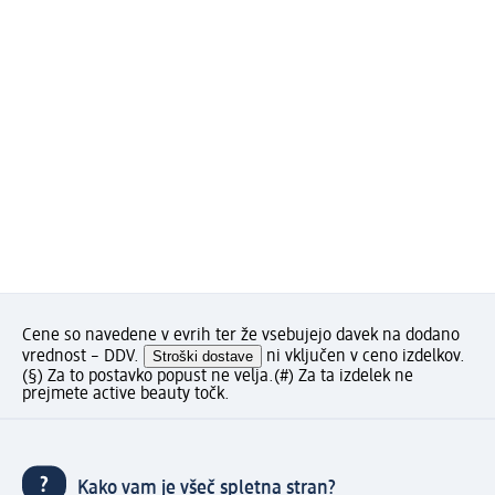
Cene so navedene v evrih ter že vsebujejo davek na dodano
vrednost – DDV.
Stroški dostave
ni vključen v ceno izdelkov.
(§) Za to postavko popust ne velja.
(#) Za ta izdelek ne
prejmete active beauty točk.
Kako vam je všeč spletna stran?