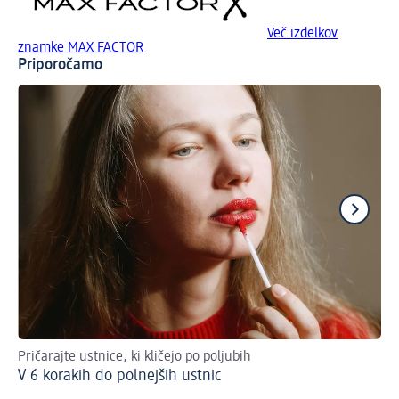
Več izdelkov
znamke MAX FACTOR
Priporočamo
Pričarajte ustnice, ki kličejo po poljubih
Kak
V 6 korakih do polnejših ustnic
Na