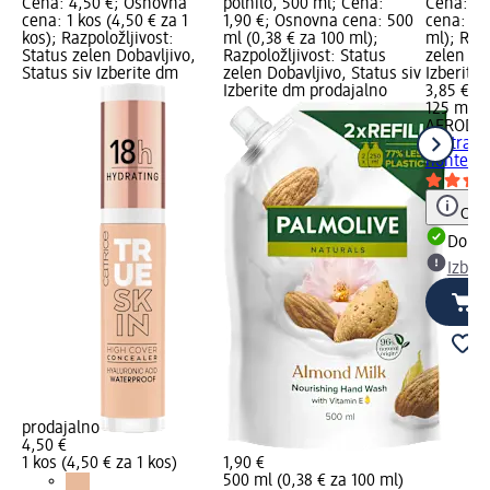
Cena: 4,50 €; Osnovna
polnilo, 500 ml; Cena:
Cena: 3,
cena: 1 kos (4,50 € za 1
1,90 €; Osnovna cena: 500
cena: 12
kos); Razpoložljivost:
ml (0,38 € za 100 ml);
ml); Razp
Status zelen Dobavljivo,
Razpoložljivost: Status
zelen Dob
Status siv Izberite dm
zelen Dobavljivo, Status siv
Izberite
Izberite dm prodajalno
3,85 €
125 ml (3
AFRODIT
odstranj
nohte KE
Opoz
Dobav
Izber
prodajalno
4,50 €
1 kos (4,50 € za 1 kos)
1,90 €
500 ml (0,38 € za 100 ml)