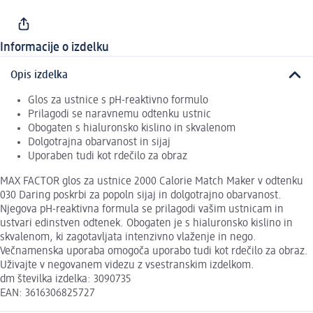
Informacije o izdelku
Opis izdelka
Glos za ustnice s pH-reaktivno formulo
Prilagodi se naravnemu odtenku ustnic
Obogaten s hialuronsko kislino in skvalenom
Dolgotrajna obarvanost in sijaj
Uporaben tudi kot rdečilo za obraz
MAX FACTOR glos za ustnice 2000 Calorie Match Maker v odtenku
030 Daring poskrbi za popoln sijaj in dolgotrajno obarvanost.
Njegova pH-reaktivna formula se prilagodi vašim ustnicam in
ustvari edinstven odtenek. Obogaten je s hialuronsko kislino in
skvalenom, ki zagotavljata intenzivno vlaženje in nego.
Večnamenska uporaba omogoča uporabo tudi kot rdečilo za obraz.
Uživajte v negovanem videzu z vsestranskim izdelkom.
dm številka izdelka: 3090735
EAN: 3616306825727