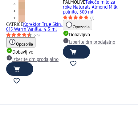
PALMOLIVE
Tekoče milo za
roke Naturals Almond Milk,
polnilo, 500 ml
(2)
CATRICE
Korektor True Skin,
Opozorila
015 Warm Vanilla, 4,5 ml
Dobavljivo
(76)
Izberite dm prodajalno
Opozorila
Dobavljivo
Izberite dm prodajalno