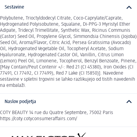
Sestavine
Polybutene, Trioctyldodecyl Citrate, Coco-Caprylate/Caprate,
Hydrogenated Polyisobutene, Squalane, Di-PPG-3 Myristyl Ether
Adipate, Tridecyl Trimellitate, Synthetic Wax, Ricinus Communis
(Castor) Seed Oil, Propylene Glycol, Simmondsia Chinensis (Jojoba)
Seed Oil, Aroma/Flavor, Citric Acid, Persea Gratissima (Avocado)
Oil, Hydrogenated Vegetable Oil, Tocopheryl Acetate, Sodium
Hyaluronate, Hydrogenated Castor Oil, Vanillin, Citrus Limon
(Lemon) Peel Oil, Limonene, Tocopherol, Benzyl Benzoate, Pinene,
[May Contain/Peut Contenir +/-: Red 21 (CI 45380), Iron Oxides (CI
77491, CI 77492, CI 77499), Red 7 Lake (CI 15850)]. Navedene
sestavine v spletni trgovini se lahko razlikujejo od tistih navedenih
na embalaži.
Naslov podjetja
COTY BEAUTY 14 rue du Quatre Septembre, 75002 Paris
https://coty.cotyconsumeraffairs.com/