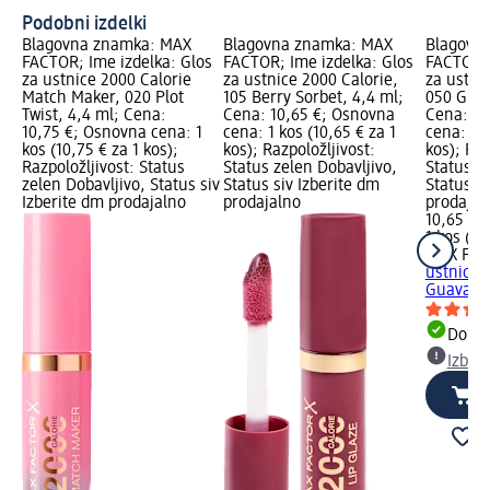
Podobni izdelki
Blagovna znamka: MAX
Blagovna znamka: MAX
Blagovn
FACTOR; Ime izdelka: Glos
FACTOR; Ime izdelka: Glos
FACTOR; 
za ustnice 2000 Calorie
za ustnice 2000 Calorie,
za ustni
Match Maker, 020 Plot
105 Berry Sorbet, 4,4 ml;
050 Guav
Twist, 4,4 ml; Cena:
Cena: 10,65 €; Osnovna
Cena: 10
10,75 €; Osnovna cena: 1
cena: 1 kos (10,65 € za 1
cena: 1 k
kos (10,75 € za 1 kos);
kos); Razpoložljivost:
kos); Raz
Razpoložljivost: Status
Status zelen Dobavljivo,
Status z
zelen Dobavljivo, Status siv
Status siv Izberite dm
Status si
Izberite dm prodajalno
prodajalno
prodajal
10,65 €
1 kos (10
MAX FA
ustnice 
Guava Fl
Dobav
Izber