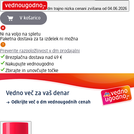
dm trajno nizka cena
ni zvišana od 04.06.2026
V košarico
Ni na voljo na spletu
Paketna dostava za ta izdelek ni možna
Preverite razpoložljivost v dm prodajalni
Brezplačna dostava nad 49 €
Nakupujte vednougodno
Zbirajte in unovčujte točke
Vedno več za vaš denar
Odkrijte več o dm vednougodnih cenah