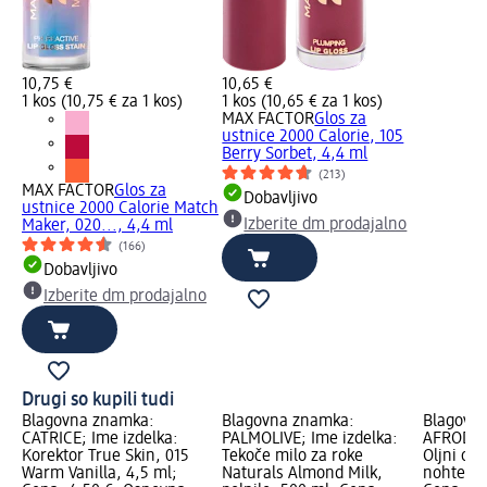
10,75 €
10,65 €
1 kos (10,75 € za 1 kos)
1 kos (10,65 € za 1 kos)
MAX FACTOR
Glos za
ustnice 2000 Calorie, 105
Berry Sorbet, 4,4 ml
(213)
MAX FACTOR
Glos za
Dobavljivo
ustnice 2000 Calorie Match
Izberite dm prodajalno
Maker, 020..., 4,4 ml
(166)
Dobavljivo
Izberite dm prodajalno
Drugi so kupili tudi
Blagovna znamka:
Blagovna znamka:
Blagovn
CATRICE; Ime izdelka:
PALMOLIVE; Ime izdelka:
AFRODITA
Korektor True Skin, 015
Tekoče milo za roke
Oljni ods
Warm Vanilla, 4,5 ml;
Naturals Almond Milk,
nohte KE