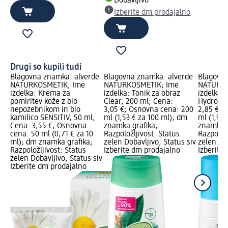
Dobavljivo
Izberite dm prodajalno
Drugi so kupili tudi
Blagovna znamka: alverde
Blagovna znamka: alverde
Blagovna
NATURKOSMETIK; Ime
NATURKOSMETIK; Ime
NATURKO
izdelka: Krema za
izdelka: Tonik za obraz
izdelka: 
pomiritev kože z bio
Clear, 200 ml; Cena:
Hydro, 1
nepozebnikom in bio
3,05 €; Osnovna cena: 200
2,85 €; 
kamilico SENSITIV, 50 ml;
ml (1,53 € za 100 ml); dm
ml (1,90
Cena: 3,55 €; Osnovna
znamka grafika;
znamka g
cena: 50 ml (0,71 € za 10
Razpoložljivost: Status
Razpoložl
ml); dm znamka grafika;
zelen Dobavljivo, Status siv
zelen Dob
Razpoložljivost: Status
Izberite dm prodajalno
Izberite
zelen Dobavljivo, Status siv
Izberite dm prodajalno