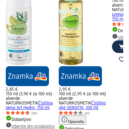
150 ml (1
alverde
NATURK
umivanje
150 ml
Dobav
Izber
2,85 €
2,95 €
150 ml (1,90 € za 100 ml)
100 ml (2,95 € za 100 ml)
alverde
alverde
NATURKOSMETIK
Čistilna
NATURKOSMETIK
Čistilno
pena 3v1 Hydro, 150 ml
olje SENSITIV, 100 ml
(56)
(41)
Dobavljivo
Opozorila
Izberite dm prodajalno