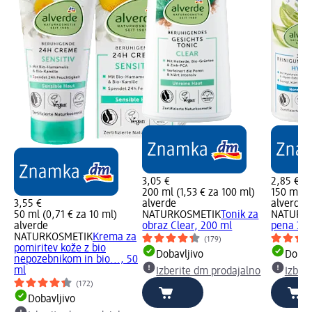
3,05 €
2,85 €
200 ml (1,53 € za 100 ml)
150 ml (1
3,55 €
alverde
alverde
50 ml (0,71 € za 10 ml)
NATURKOSMETIK
Tonik za
NATURK
alverde
obraz Clear, 200 ml
pena 3v1
NATURKOSMETIK
Krema za
(179)
pomiritev kože z bio
Dobavljivo
Dobav
nepozebnikom in bio..., 50
ml
Izberite dm prodajalno
Izber
(172)
Dobavljivo