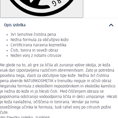
Opis izdelka
3v1 Sensitive čistilna pena
Nežna formula za občutljivo kožo
Certificirana naravna kozmetika
Čisti, tonira in osveži obraz
Nežen vonj z notami citrusov
Ne glede na to, ali gre za ličila ali zunanje vplive okolja, je koža
vsak dan izpostavljena različnim obremenitvam. Zato je potrebna
posebna nega, zlasti za občutljive tipe kože. Nežna 3v1 čistilna
pena alverde NATURKOSMETIK v trenutku neguje in očisti obraz.
Veganska formula z ekološkim nepozebnikom in ekološko kamilico
je nežna do kože in jo hkrati čisti. Med čiščenjem obraza se
popolnoma odstranijo vodoodporna ličila in delci umazanije. Hkrati
je koža navlažena, očiščena in tonirana. Vendar pa nima
osvežilnega učinka le formula, tudi rahel vonj po citrusih poživi
čute.
dm številka izdelka: 1469069