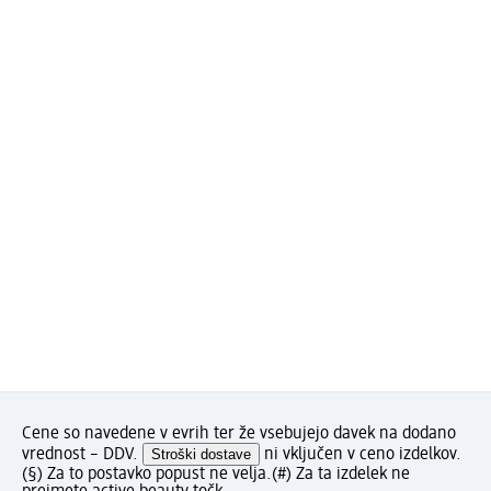
Cene so navedene v evrih ter že vsebujejo davek na dodano
vrednost – DDV.
Stroški dostave
ni vključen v ceno izdelkov.
(§) Za to postavko popust ne velja.
(#) Za ta izdelek ne