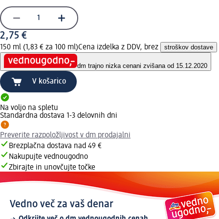
2,75 €
150 ml (1,83 € za 100 ml)
Cena izdelka z DDV, brez
stroškov dostave
dm trajno nizka cena
ni zvišana od 15.12.2020
V košarico
Na voljo na spletu
Standardna dostava 1-3 delovnih dni
Preverite razpoložljivost v dm prodajalni
Brezplačna dostava nad 49 €
Nakupujte vednougodno
Zbirajte in unovčujte točke
Vedno več za vaš denar