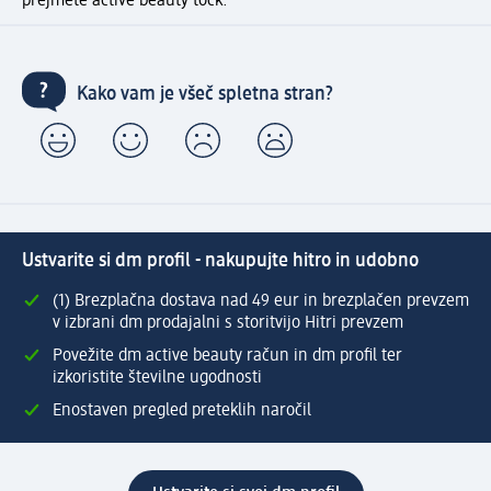
prejmete active beauty točk.
Kako vam je všeč spletna stran?
Ustvarite si dm profil - nakupujte hitro in udobno
(1) Brezplačna dostava nad 49 eur in brezplačen prevzem
v izbrani dm prodajalni s storitvijo Hitri prevzem
Povežite dm active beauty račun in dm profil ter
izkoristite številne ugodnosti
Enostaven pregled preteklih naročil