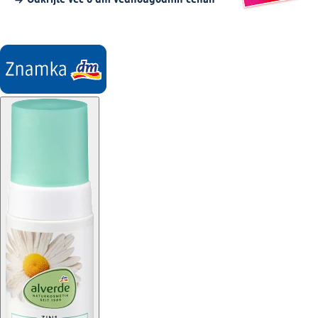
Odkrijte več o dm vednougodnih cenah