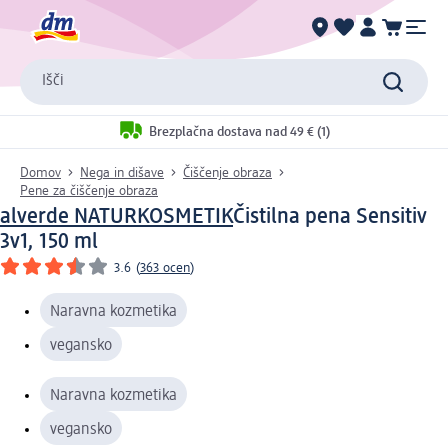
Išči
Brezplačna dostava nad 49 € (1)
Domov
Nega in dišave
Čiščenje obraza
Pene za čiščenje obraza
alverde NATURKOSMETIK
Čistilna pena Sensitiv
3v1, 150 ml
3.6
(
363 ocen
)
Naravna kozmetika
vegansko
Naravna kozmetika
vegansko