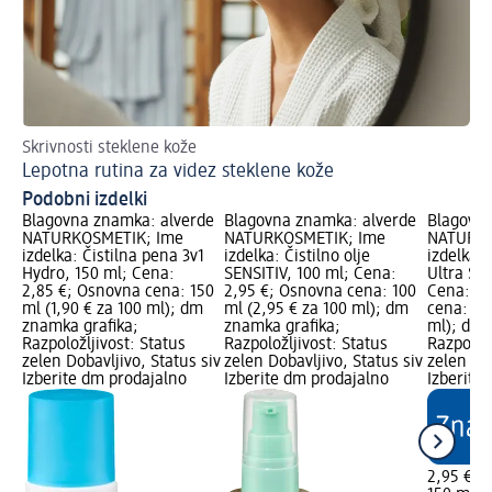
Skrivnosti steklene kože
Lepotna rutina za videz steklene kože
Podobni izdelki
Blagovna znamka: alverde
Blagovna znamka: alverde
Blagovna
NATURKOSMETIK; Ime
NATURKOSMETIK; Ime
NATURKO
izdelka: Čistilna pena 3v1
izdelka: Čistilno olje
izdelka:
Hydro, 150 ml; Cena:
SENSITIV, 100 ml; Cena:
Ultra Sen
2,85 €; Osnovna cena: 150
2,95 €; Osnovna cena: 100
Cena: 2,
ml (1,90 € za 100 ml); dm
ml (2,95 € za 100 ml); dm
cena: 150
znamka grafika;
znamka grafika;
ml); dm 
Razpoložljivost: Status
Razpoložljivost: Status
Razpoložl
zelen Dobavljivo, Status siv
zelen Dobavljivo, Status siv
zelen Dob
Izberite dm prodajalno
Izberite dm prodajalno
Izberite
2,95 €