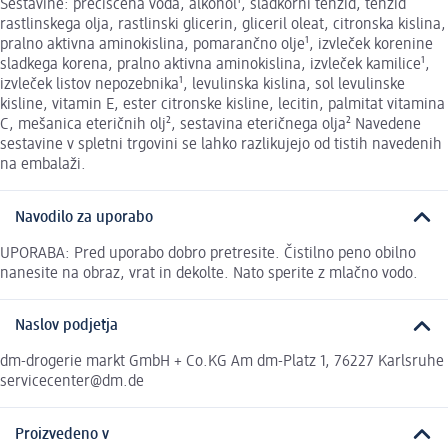
Sestavine: prečiščena voda, alkohol¹, sladkorni tenzid, tenzid
rastlinskega olja, rastlinski glicerin, gliceril oleat, citronska kislina,
pralno aktivna aminokislina, pomarančno olje¹, izvleček korenine
sladkega korena, pralno aktivna aminokislina, izvleček kamilice¹,
izvleček listov nepozebnika¹, levulinska kislina, sol levulinske
kisline, vitamin E, ester citronske kisline, lecitin, palmitat vitamina
C, mešanica eteričnih olj², sestavina eteričnega olja² Navedene
sestavine v spletni trgovini se lahko razlikujejo od tistih navedenih
na embalaži.
Navodilo za uporabo
UPORABA: Pred uporabo dobro pretresite. Čistilno peno obilno
nanesite na obraz, vrat in dekolte. Nato sperite z mlačno vodo.
Naslov podjetja
dm-drogerie markt GmbH + Co.KG Am dm-Platz 1, 76227 Karlsruhe
servicecenter@dm.de
Proizvedeno v