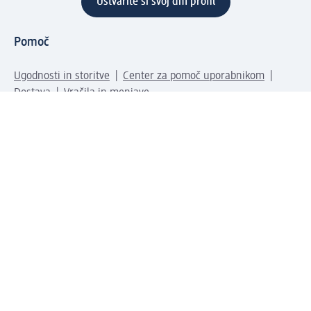
Ustvarite si svoj dm profil
Pomoč
Ugodnosti in storitve
Center za pomoč uporabnikom
Dostava
Vračila in menjave
Podjetje
O nas
Družbena odgovornost
Zaposlitev
Mediji
dm svet
Vrste plačila