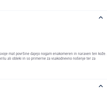
di svoje mat površine dajejo nogam enakomeren in naraven ten kože.
rilu ali obleki in so primerne za vsakodnevno nošenje ter za