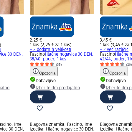
2,25 €
3,45 €
)
1 kos (2,25 € za 1 kos)
1 kos (3,45 € za 
i
+ 2 dodatnih velikosti
+ 2 več različic
ice 30 DEN,
Fascino
Hlačne nogavice 30 DEN,
Fascino
Hlačne n
38/40, puder, 1 kos
42/44, puder, 1 
(35)
(20
Opozorila
Opozorila
Dobavljivo
Dobavljivo
jalno
Izberite dm prodajalno
Izberite dm p
ascino; Ime
Blagovna znamka: Fascino; Ime
Blagovna znamk
vice 30 DEN,
izdelka: Hlačne nogavice 30 DEN,
izdelka: Hlačne