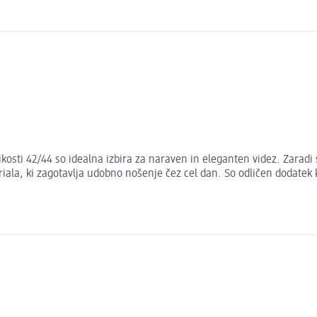
ikosti 42/44 so idealna izbira za naraven in eleganten videz. Zara
la, ki zagotavlja udobno nošenje čez cel dan. So odličen dodatek k