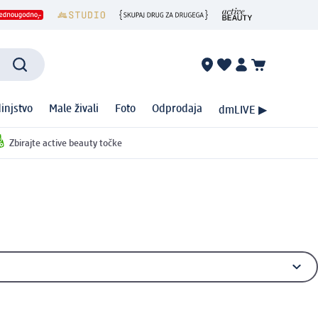
injstvo
Male živali
Foto
Odprodaja
dmLIVE ▶
Zbirajte active beauty točke