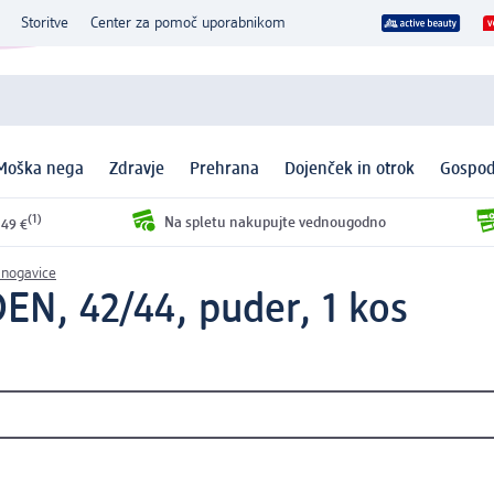
Storitve
Center za pomoč uporabnikom
Moška nega
Zdravje
Prehrana
Dojenček in otrok
Gospod
(1)
Na spletu nakupujte vednougodno
 49 €
 nogavice
EN, 42/44, puder, 1 kos