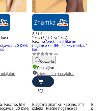
2,25 €
1 kos)
1 kos (2,25 € za 1 kos)
Fascino
Ženske mat hlačne
ogavice, 20 DEN,
nogavice 30 DEN, 42-44, mokka, 1
kos
kos
)
(0)
Opozorila
Dobavljivo
rodajalno
Izberite dm prodajalno
a: Fascino; Ime
Blagovna znamka: Fascino; Ime
Blagovna zn
 nogavice, 20 DEN,
izdelka: Hlačne nogavice za
izdelka: Hl