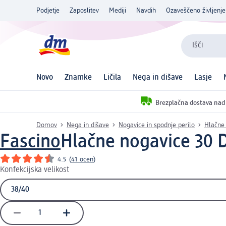
Podjetje
Zaposlitev
Mediji
Navdih
Ozaveščeno življenje
Išči
Novo
Znamke
Ličila
Nega in dišave
Lasje
Brezplačna dostava nad
Domov
Nega in dišave
Nogavice in spodnje perilo
Hlačne
Fascino
Hlačne nogavice 30 D
4.5
(
41 ocen
)
Konfekcijska velikost