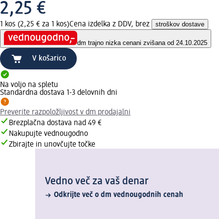
2,25 €
1 kos (2,25 € za 1 kos)
Cena izdelka z DDV, brez
stroškov dostave
dm trajno nizka cena
ni zvišana od 24.10.2025
V košarico
Na voljo na spletu
Standardna dostava 1-3 delovnih dni
Preverite razpoložljivost v dm prodajalni
Brezplačna dostava nad 49 €
Nakupujte vednougodno
Zbirajte in unovčujte točke
Vedno več za vaš denar
Odkrijte več o dm vednougodnih cenah