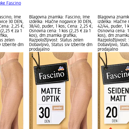
mke Fascino
ascino; Ime
Blagovna znamka: Fascino; Ime
Blagovna znamk
vice 30 DEN,
izdelka: Hlačne nogavice 30 DEN,
izdelka: Hlačne
 Cena: 2,25 €;
38/40, puder, 1 kos; Cena: 2,25 €;
42/44, puder, 1 
(2,25 € za 1
Osnovna cena: 1 kos (2,25 € za 1
Osnovna cena: 1 
fika;
kos); dm znamka grafika;
kos); dm znamka
us zelen
Razpoložljivost: Status zelen
Razpoložljivost:
v Izberite dm
Dobavljivo, Status siv Izberite dm
Dobavljivo, Stat
prodajalno
prodajalno