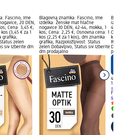
a: Fascino; Ime
Blagovna znamka: Fascino; Ime
Blagovna zn
 nogavice, 20 DEN,
izdelka: Ženske mat hlačne
izdelka: Hl
kos; Cena: 3,45 €;
nogavice 30 DEN, 42-44, mokka, 1
42/44, med,
kos (3,45 € za 1
kos; Cena: 2,25 €; Osnovna cena: 1
Osnovna cen
 grafika;
kos (2,25 € za 1 kos); dm znamka
kos); dm zn
 Status zelen
grafika; Razpoložljivost: Status
Razpoložljiv
us siv Izberite dm
zelen Dobavljivo, Status siv Izberite
Dobavljivo, 
dm prodajalno
prodajalno
4,95 €
1 kos (4,95 
+ 2 več razli
Fascino
Hlač
42/44, med,
Dobavlji
Izberite