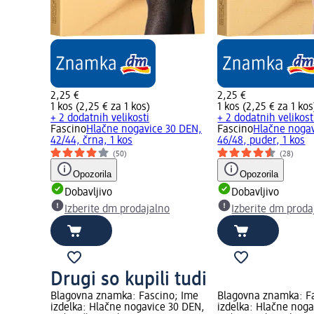
2,25 €
2,25 €
1 kos (2,25 € za 1 kos)
1 kos (2,25 € za 1 kos
+ 2 dodatnih velikosti
+ 2 dodatnih velikost
Fascino
Hlačne nogavice 30 DEN,
Fascino
Hlačne nogav
42/44, črna, 1 kos
46/48, puder, 1 kos
(50)
(28)
Opozorila
Opozorila
Dobavljivo
Dobavljivo
Izberite dm prodajalno
Izberite dm proda
Drugi so kupili tudi
Blagovna znamka: Fascino; Ime
Blagovna znamka: F
izdelka: Hlačne nogavice 30 DEN,
izdelka: Hlačne noga