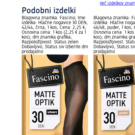
Več izdelkov zna
Podobni izdelki
Blagovna znamka: Fascino; Ime
Blagovna znamka: F
izdelka: Hlačne nogavice 30 DEN,
izdelka: Hlačne noga
42/44, črna, 1 kos; Cena: 2,25 €;
46/48, puder, 1 kos;
Osnovna cena: 1 kos (2,25 € za 1
Osnovna cena: 1 kos 
kos); dm znamka grafika;
kos); dm znamka gra
Razpoložljivost: Status zelen
Razpoložljivost: Stat
Dobavljivo, Status siv Izberite dm
Dobavljivo, Status si
prodajalno
prodajalno