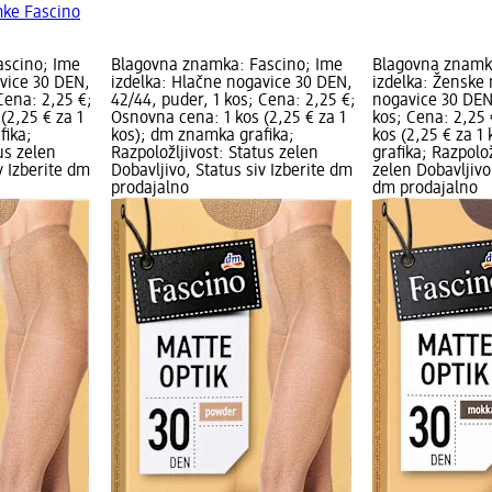
mke Fascino
ascino; Ime
Blagovna znamka: Fascino; Ime
Blagovna znamk
vice 30 DEN,
izdelka: Hlačne nogavice 30 DEN,
izdelka: Ženske
Cena: 2,25 €;
42/44, puder, 1 kos; Cena: 2,25 €;
nogavice 30 DEN
(2,25 € za 1
Osnovna cena: 1 kos (2,25 € za 1
kos; Cena: 2,25
fika;
kos); dm znamka grafika;
kos (2,25 € za 
us zelen
Razpoložljivost: Status zelen
grafika; Razpolož
v Izberite dm
Dobavljivo, Status siv Izberite dm
zelen Dobavljivo,
prodajalno
dm prodajalno