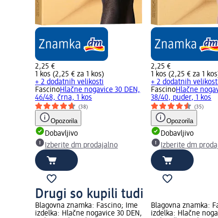
2,25 €
2,25 €
1 kos (2,25 € za 1 kos)
1 kos (2,25 € za 1 kos
+ 2 dodatnih velikosti
+ 2 dodatnih velikost
Fascino
Hlačne nogavice 30 DEN,
Fascino
Hlačne nogav
46/48, črna, 1 kos
38/40, puder, 1 kos
(38)
(35)
Opozorila
Opozorila
Dobavljivo
Dobavljivo
Izberite dm prodajalno
Izberite dm proda
Drugi so kupili tudi
Blagovna znamka: Fascino; Ime
Blagovna znamka: F
izdelka: Hlačne nogavice 30 DEN,
izdelka: Hlačne noga