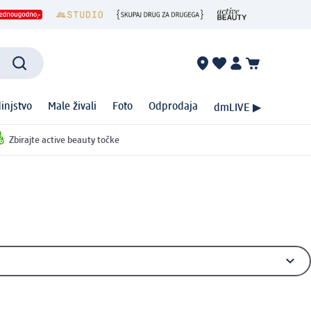
injstvo
Male živali
Foto
Odprodaja
dmLIVE ▶
Zbirajte active beauty točke