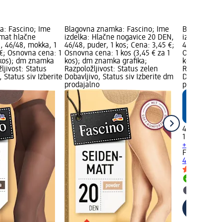
a: Fascino; Ime
Blagovna znamka: Fascino; Ime
Blagovna zn
 mat hlačne
izdelka: Hlačne nogavice 20 DEN,
izdelka: Hl
, 46/48, mokka, 1
46/48, puder, 1 kos; Cena: 3,45 €;
46/48, med,
 €; Osnovna cena: 1
Osnovna cena: 1 kos (3,45 € za 1
Osnovna cen
1 kos); dm znamka
kos); dm znamka grafika;
kos); dm zn
ljivost: Status
Razpoložljivost: Status zelen
Razpoložljiv
 Status siv Izberite
Dobavljivo, Status siv Izberite dm
Dobavljivo, 
prodajalno
prodajalno
4,95 €
1 kos (4,95 
+ 2 več razli
Fascino
Hlač
46/48, med,
Dobavlji
Izberite