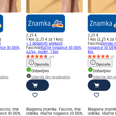
2,25 €
2,25 €
)
1 kos (2,25 € za 1 kos)
1 kos (2,25 € za 
i
+ 2 dodatnih velikosti
Fascino
Ženske 
ice 30 DEN,
Fascino
Hlačne nogavice 30 DEN,
nogavice 30 DEN
42/44, puder, 1 kos
kos
(41)
(1)
Opozorila
Opozorila
Dobavljivo
Dobavljivo
jalno
Izberite dm prodajalno
Izberite dm p
ascino; Ime
Blagovna znamka: Fascino; Ime
Blagovna znamk
vice 30 DEN,
izdelka: Hlačne nogavice 20 DEN,
izdelka: Hlačne 