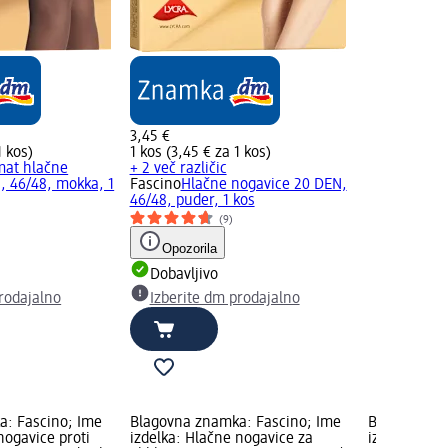
3,45 €
1 kos)
1 kos (3,45 € za 1 kos)
mat hlačne
+ 2 več različic
, 46/48, mokka, 1
Fascino
Hlačne nogavice 20 DEN,
46/48, puder, 1 kos
(9)
Opozorila
Dobavljivo
rodajalno
Izberite dm prodajalno
a: Fascino; Ime
Blagovna znamka: Fascino; Ime
Blagovna zn
nogavice proti
izdelka: Hlačne nogavice za
izdelka: Hl