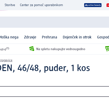
Storitve
Center za pomoč uporabnikom
Moška nega
Zdravje
Prehrana
Dojenček in otrok
Gospod
(1)
Na spletu nakupujte vednougodno
 49 €
 nogavice
EN, 46/48, puder, 1 kos