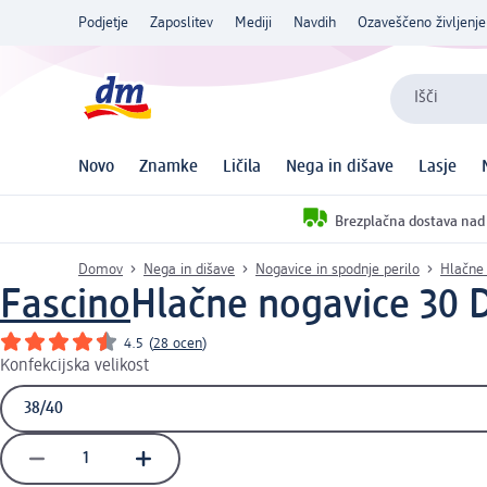
Podjetje
Zaposlitev
Mediji
Navdih
Ozaveščeno življenje
Išči
Novo
Znamke
Ličila
Nega in dišave
Lasje
Brezplačna dostava nad
Domov
Nega in dišave
Nogavice in spodnje perilo
Hlačne
Fascino
Hlačne nogavice 30 D
4.5
(
28 ocen
)
Konfekcijska velikost