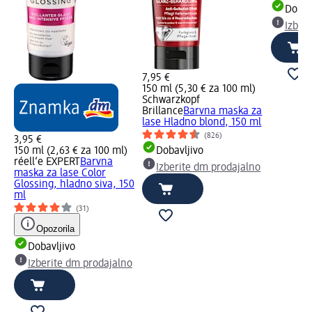
Dobav
Izber
7,95 €
150 ml (5,30 € za 100 ml)
Schwarzkopf
Brillance
Barvna maska za
lase Hladno blond, 150 ml
(826)
3,95 €
150 ml (2,63 € za 100 ml)
Dobavljivo
réell‘e EXPERT
Barvna
Izberite dm prodajalno
maska za lase Color
Glossing, hladno siva, 150
ml
(31)
Opozorila
Dobavljivo
Izberite dm prodajalno