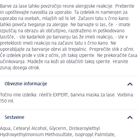
Barve za lase lahko povzročijo resne alergijske reakcije. Preberite
in upoštevajte navodila za uporabo. Ta izdelek ni namenjen za
uporabo na osebah, mlajših od 16 let. Začasni tatu s črno kano
lahko poveča tveganje za alergije. Ne barvajte si las, če: - imate
izpuščaj na obrazu ali občutljivo, razdraženo in poškodovano
lasišče, - ste kadarkoli po barvanju las že imeli reakcijo, - ste v
preteklosti imeli reakcijo na začasni tatu s črno kano. Ne
uporabljajte za barvanje obrvi ali trepalnic. Preprečite stik z očmi.
Če izdelek pride v stik z očmi, jih takoj izperite. Ne prekoračite časa
učinkovanja. Madeže na koži ali oblačilih takoj sperite. Hranite
zunaj dosega otrok.
Obvezne informacije
Točno ime izdelka: réell’e EXPERT, barvna maska za lase. Vsebina:
150 ml.
Sestavine
Aqua, Cetearyl Alcohol, Glycerin, Distearoylethyl
Hydroxyethylmonium Methosulfate, Isopropyl Palmitate,