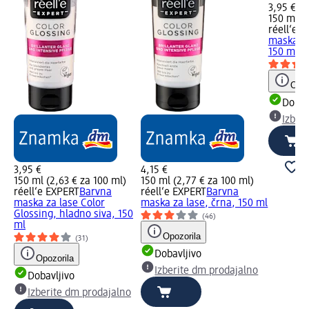
3,95 €
150 ml (2
réell‘e 
maska za
150 ml
Opoz
Dobav
Izber
3,95 €
4,15 €
150 ml (2,63 € za 100 ml)
150 ml (2,77 € za 100 ml)
réell‘e EXPERT
Barvna
réell‘e EXPERT
Barvna
maska za lase Color
maska za lase, črna, 150 ml
Glossing, hladno siva, 150
(46)
ml
Opozorila
(31)
Dobavljivo
Opozorila
Izberite dm prodajalno
Dobavljivo
Izberite dm prodajalno