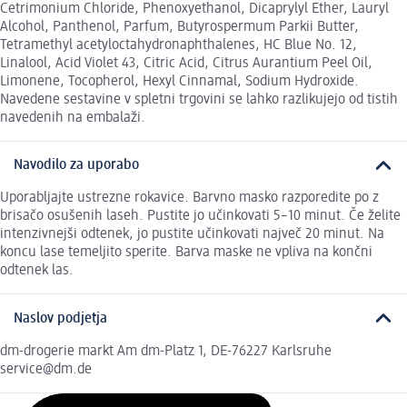
Cetrimonium Chloride, Phenoxyethanol, Dicaprylyl Ether, Lauryl
Alcohol, Panthenol, Parfum, Butyrospermum Parkii Butter,
Tetramethyl acetyloctahydronaphthalenes, HC Blue No. 12,
Linalool, Acid Violet 43, Citric Acid, Citrus Aurantium Peel Oil,
Limonene, Tocopherol, Hexyl Cinnamal, Sodium Hydroxide.
Navedene sestavine v spletni trgovini se lahko razlikujejo od tistih
navedenih na embalaži.
Navodilo za uporabo
Uporabljajte ustrezne rokavice. Barvno masko razporedite po z
brisačo osušenih laseh. Pustite jo učinkovati 5–10 minut. Če želite
intenzivnejši odtenek, jo pustite učinkovati največ 20 minut. Na
koncu lase temeljito sperite. Barva maske ne vpliva na končni
odtenek las.
Naslov podjetja
dm-drogerie markt Am dm-Platz 1, DE-76227 Karlsruhe
service@dm.de