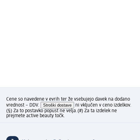
Cene so navedene v evrih ter že vsebujejo davek na dodano
vrednost – DDV.
Stroški dostave
ni vključen v ceno izdelkov.
(§) Za to postavko popust ne velja.
(#) Za ta izdelek ne
prejmete active beauty točk.