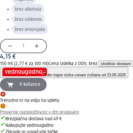
brez alkohola
brez silikonov
brez amonijaka
4,15 €
150 ml (2,77 € za 100 ml)
Cena izdelka z DDV, brez
stroškov dostave
dm trajno nizka cena
ni zvišana od 23.05.2025
V košarico
Trenutno ni na voljo na spletu
Preverite razpoložljivost v dm prodajalni
Brezplačna dostava nad 49 €
Nakupujte vednougodno
Zbirajte in unovčujte točke