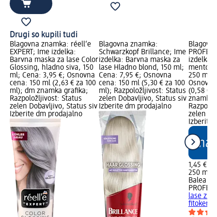
Drugi so kupili tudi
Blagovna znamka: réell‘e
Blagovna znamka:
Blagovna
EXPERT; Ime izdelka:
Schwarzkopf Brillance; Ime
PROFESS
Barvna maska za lase Color
izdelka: Barvna maska za
izdelka:
Glossing, hladno siva, 150
lase Hladno blond, 150 ml;
mentolom
ml; Cena: 3,95 €; Osnovna
Cena: 7,95 €; Osnovna
250 ml; 
cena: 150 ml (2,63 € za 100
cena: 150 ml (5,30 € za 100
Osnovna 
ml); dm znamka grafika;
ml); Razpoložljivost: Status
(0,58 € 
Razpoložljivost: Status
zelen Dobavljivo, Status siv
znamka g
zelen Dobavljivo, Status siv
Izberite dm prodajalno
Razpoložl
Izberite dm prodajalno
zelen Dob
Izberite
1,45 €
250 ml (
Balea
PROFESS
lase z m
fitokera