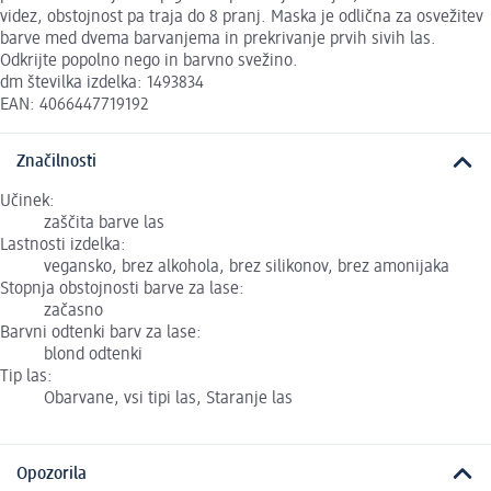
videz, obstojnost pa traja do 8 pranj. Maska je odlična za osvežitev
barve med dvema barvanjema in prekrivanje prvih sivih las.
Odkrijte popolno nego in barvno svežino.
dm številka izdelka: 1493834
EAN: 4066447719192
Značilnosti
Učinek:
zaščita barve las
Lastnosti izdelka:
vegansko, brez alkohola, brez silikonov, brez amonijaka
Stopnja obstojnosti barve za lase:
začasno
Barvni odtenki barv za lase:
blond odtenki
Tip las:
Obarvane, vsi tipi las, Staranje las
Opozorila