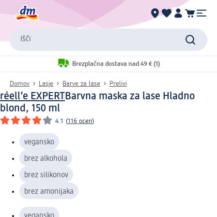
Išči
Brezplačna dostava nad 49 € (1)
Domov
Lasje
Barve za lase
Prelivi
réell‘e EXPERT
Barvna maska za lase Hladno
blond, 150 ml
4.1
(
116 ocen
)
vegansko
brez alkohola
brez silikonov
brez amonijaka
vegansko