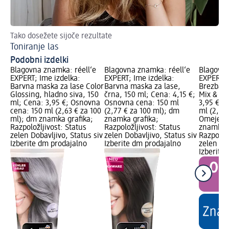
Tako dosežete sijoče rezultate
Poi
Toniranje las
Pr
Podobni izdelki
Blagovna znamka: réell‘e
Blagovna znamka: réell‘e
Blagovna
EXPERT; Ime izdelka:
EXPERT; Ime izdelka:
EXPERT; 
Barvna maska za lase Color
Barvna maska za lase,
Brezbarv
Glossing, hladno siva, 150
črna, 150 ml; Cena: 4,15 €;
Mix & Ma
ml; Cena: 3,95 €; Osnovna
Osnovna cena: 150 ml
3,95 €; 
cena: 150 ml (2,63 € za 100
(2,77 € za 100 ml); dm
ml (2,63 
ml); dm znamka grafika;
znamka grafika;
Omejena 
Razpoložljivost: Status
Razpoložljivost: Status
znamka g
zelen Dobavljivo, Status siv
zelen Dobavljivo, Status siv
Razpoložl
Izberite dm prodajalno
Izberite dm prodajalno
zelen Dob
Izberite