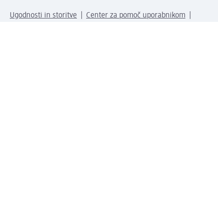
Ugodnosti in storitve
Center za pomoč uporabnikom
Dostava
Vračila in menjave
Podjetje
O nas
Družbena odgovornost
Zaposlitev
Mediji
dm svet
Vrste plačila