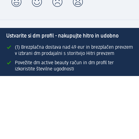
Ustvarite si dm profil - nakupujte hitro in udobno
(1) Brezplačna dostava nad 49 eur in brezplačen prevzem
v izbrani dm prodajalni s storitvijo Hitri prevzem
Povežite dm active beauty račun in dm profil ter
izkoristite številne ugodnosti
Enostaven pregled preteklih naročil
Ustvarite si svoj dm profil
Pomoč
Ugodnosti in storitve
Center za pomoč uporabnikom