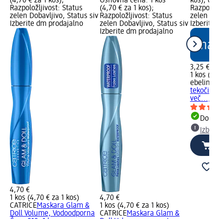
(4,70 € za 1 kos);
Osnovna cena: 1 kos
kos); dm
Razpoložljivost: Status
(4,70 € za 1 kos);
Razpoložl
zelen Dobavljivo, Status siv
Razpoložljivost: Status
zelen Dob
Izberite dm prodajalno
zelen Dobavljivo, Status siv
Izberite
Izberite dm prodajalno
3,25 €
1 kos (3,
ebelin
Go
tekočih i
več..., 1
Dobav
Izber
4,70 €
1 kos (4,70 € za 1 kos)
4,70 €
CATRICE
Maskara Glam &
1 kos (4,70 € za 1 kos)
Doll Volume, Vodoodporna
CATRICE
Maskara Glam &