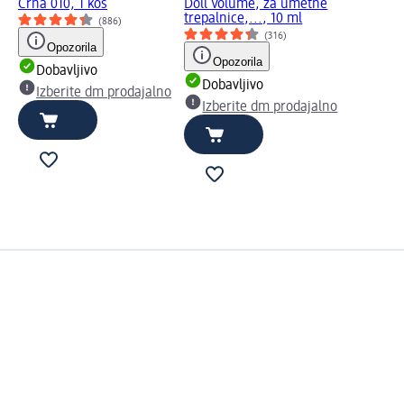
Črna 010, 1 kos
Doll Volume, za umetne
trepalnice,..., 10 ml
(886)
(316)
Opozorila
Opozorila
Dobavljivo
Dobavljivo
Izberite dm prodajalno
Izberite dm prodajalno