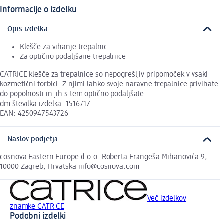
Informacije o izdelku
Opis izdelka
Klešče za vihanje trepalnic
Za optično podaljšane trepalnice
CATRICE klešče za trepalnice so nepogrešljiv pripomoček v vsaki
kozmetični torbici. Z njimi lahko svoje naravne trepalnice privihate
do popolnosti in jih s tem optično podaljšate.
dm številka izdelka: 1516717
EAN: 4250947543726
Naslov podjetja
cosnova Eastern Europe d.o.o. Roberta Frangeša Mihanovića 9,
10000 Zagreb, Hrvatska info@cosnova.com
Več izdelkov
znamke CATRICE
Podobni izdelki