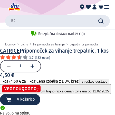
Išči
Brezplačna dostava nad 49 € (1)
Domov
Ličila
Pripomočki za ličenje
Lepotni pripomočki
CATRICE
Pripomoček za vihanje trepalnic, 1 kos
3.7
(
182 ocen
)
4,50 €
1 kos (4,50 € za 1 kos)
Cena izdelka z DDV, brez
stroškov dostave
dm trajno nizka cena
ni zvišana od 11.02.2025
V košarico
Na voljo na spletu