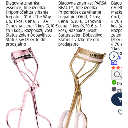
Blagovna znamka:
Blagovna znamka: PARSA
Blagovn
essence; Ime izdelka:
BEAUTY; Ime izdelka:
CATRICE;
Pripomoček za vihanje
Pripomoček za vihanje
Maskara 
trepalnic 01 All The Way
trepalnic LOV.U, 1 kos;
Curl, črn
Up, 1 kos; Cena: 3,10 €;
Cena: 6,30 €; Osnovna
4,70 €; 
Osnovna cena: 1 kos (3,10 €
cena: 1 kos (6,30 € za 1
kos (4,70
za 1 kos); Razpoložljivost:
kos); Razpoložljivost:
Razpoložl
Status zelen Dobavljivo,
Status zelen Dobavljivo,
zelen Dob
Status siv Izberite dm
Status siv Izberite dm
Izberite
prodajalno
prodajalno
4,70 €
1 kos (4,
CATRICE
black & U
kos
Opoz
Dobav
Izber