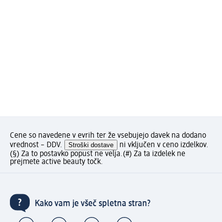
Cene so navedene v evrih ter že vsebujejo davek na dodano
vrednost – DDV.
Stroški dostave
ni vključen v ceno izdelkov.
(§) Za to postavko popust ne velja.
(#) Za ta izdelek ne
prejmete active beauty točk.
Kako vam je všeč spletna stran?