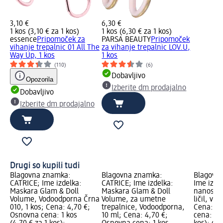
3,10 €
6,30 €
1 kos (3,10 € za 1 kos)
1 kos (6,30 € za 1 kos)
essence
Pripomoček za
PARSA BEAUTY
Pripomoček
vihanje trepalnic 01 All The
za vihanje trepalnic LOV.U,
Way Up, 1 kos
1 kos
(110)
(6)
Dobavljivo
Opozorila
Izberite dm prodajalno
Dobavljivo
Izberite dm prodajalno
Drugi so kupili tudi
Blagovna znamka:
Blagovna znamka:
Blagovna
CATRICE; Ime izdelka:
CATRICE; Ime izdelka:
Ime izde
Maskara Glam & Doll
Maskara Glam & Doll
nanos te
Volume, Vodoodporna Črna
Volume, za umetne
ličil, več
010, 1 kos; Cena: 4,70 €;
trepalnice, Vodoodporna,
Cena: 3,
Osnovna cena: 1 kos
10 ml; Cena: 4,70 €;
cena: 1 k