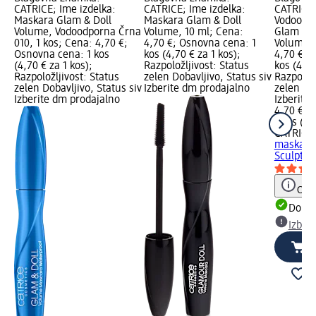
CATRICE; Ime izdelka:
CATRICE; Ime izdelka:
CATRICE;
Maskara Glam & Doll
Maskara Glam & Doll
Vodoodp
Volume, Vodoodporna Črna
Volume, 10 ml; Cena:
Glam & D
010, 1 kos; Cena: 4,70 €;
4,70 €; Osnovna cena: 1
Volume, 
Osnovna cena: 1 kos
kos (4,70 € za 1 kos);
4,70 €; 
(4,70 € za 1 kos);
Razpoložljivost: Status
kos (4,70
Razpoložljivost: Status
zelen Dobavljivo, Status siv
Razpoložl
zelen Dobavljivo, Status siv
Izberite dm prodajalno
zelen Dob
Izberite dm prodajalno
Izberite
4,70 €
1 kos (4,
CATRICE
maskara 
Sculpt &
Opoz
Dobav
Izber