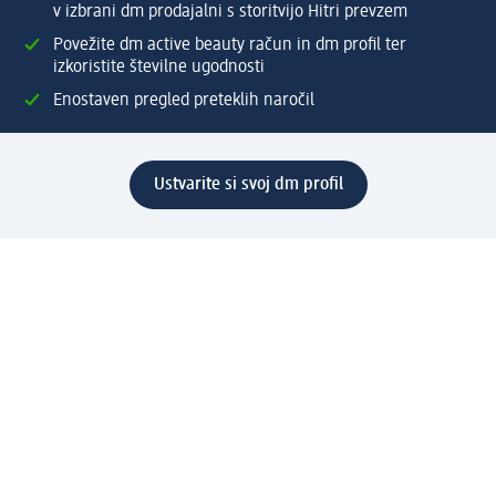
v izbrani dm prodajalni s storitvijo Hitri prevzem
Povežite dm active beauty račun in dm profil ter
izkoristite številne ugodnosti
Enostaven pregled preteklih naročil
Ustvarite si svoj dm profil
Pomoč
Ugodnosti in storitve
Center za pomoč uporabnikom
Dostava
Vračila in menjave
Podjetje
O nas
Družbena odgovornost
Zaposlitev
Mediji
dm svet