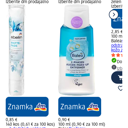
Izberite dm prodajalno
Izberite dm prodajalno
zelen Dob
Izberite
2,85 €
100 ml (2
Balea
Olj
odstranje
kožo z...
Dobav
Izber
0,85 €
0,90 €
140 kos (0,61 € za 100 kos)
100 ml (0,90 € za 100 ml)