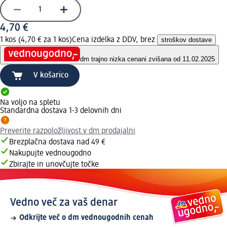
4,70 €
1 kos (4,70 € za 1 kos)
Cena izdelka z DDV, brez
stroškov dostave
dm trajno nizka cena
ni zvišana od 11.02.2025
V košarico
Na voljo na spletu
Standardna dostava 1-3 delovnih dni
Preverite razpoložljivost v dm prodajalni
Brezplačna dostava nad 49 €
Nakupujte vednougodno
Zbirajte in unovčujte točke
Vedno več za vaš denar
Odkrijte več o dm vednougodnih cenah