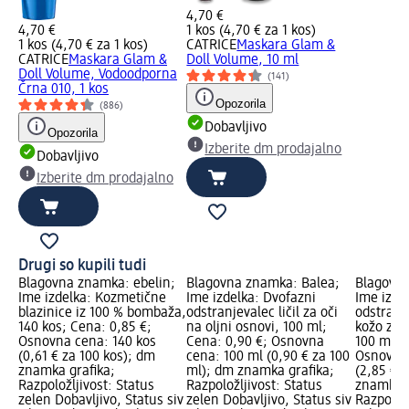
4,70 €
4,70 €
1 kos (4,70 € za 1 kos)
1 kos (4,70 € za 1 kos)
CATRICE
Maskara Glam &
CATRICE
Maskara Glam &
Doll Volume, 10 ml
Doll Volume, Vodoodporna
(141)
Črna 010, 1 kos
Opozorila
(886)
Dobavljivo
Opozorila
Izberite dm prodajalno
Dobavljivo
Izberite dm prodajalno
Drugi so kupili tudi
Blagovna znamka: ebelin;
Blagovna znamka: Balea;
Blagovna
Ime izdelka: Kozmetične
Ime izdelka: Dvofazni
Ime izdel
blazinice iz 100 % bombaža,
odstranjevalec ličil za oči
odstranje
140 kos; Cena: 0,85 €;
na oljni osnovi, 100 ml;
kožo z a
Osnovna cena: 140 kos
Cena: 0,90 €; Osnovna
100 ml; 
(0,61 € za 100 kos); dm
cena: 100 ml (0,90 € za 100
Osnovna 
znamka grafika;
ml); dm znamka grafika;
(2,85 € 
Razpoložljivost: Status
Razpoložljivost: Status
znamka g
zelen Dobavljivo, Status siv
zelen Dobavljivo, Status siv
Razpoložl