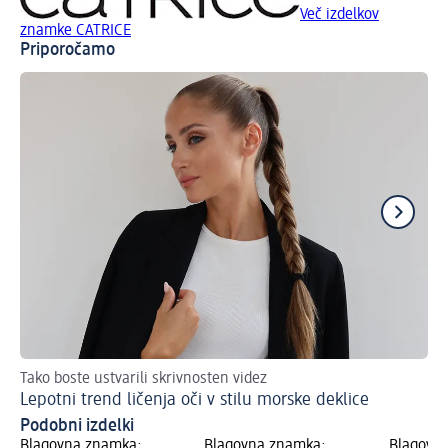
Več izdelkov
znamke CATRICE
Priporočamo
Tako boste ustvarili skrivnosten videz
Tak
Lepotni trend ličenja oči v stilu morske deklice
Tr
Podobni izdelki
Blagovna znamka:
Blagovna znamka:
Blagovn