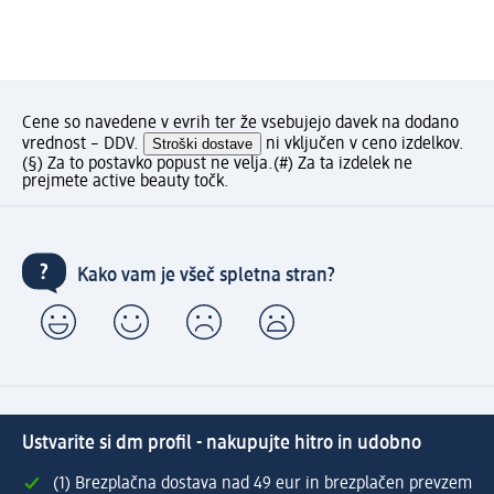
Cene so navedene v evrih ter že vsebujejo davek na dodano
vrednost – DDV.
Stroški dostave
ni vključen v ceno izdelkov.
(§) Za to postavko popust ne velja.
(#) Za ta izdelek ne
prejmete active beauty točk.
Kako vam je všeč spletna stran?
Ustvarite si dm profil - nakupujte hitro in udobno
(1) Brezplačna dostava nad 49 eur in brezplačen prevzem