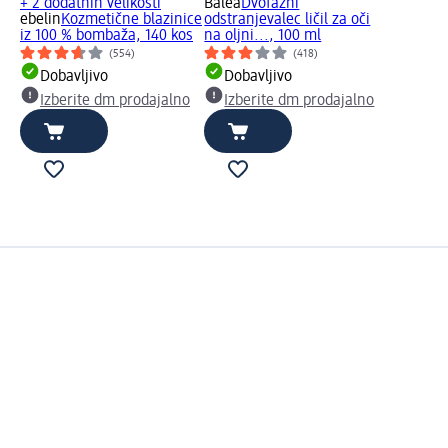
+ 2 dodatnih velikosti
Balea
Dvofazni
ebelin
Kozmetične blazinice
odstranjevalec ličil za oči
iz 100 % bombaža, 140 kos
na oljni..., 100 ml
(554)
(418)
Dobavljivo
Dobavljivo
Izberite dm prodajalno
Izberite dm prodajalno