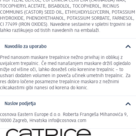
PROPYLENE GLYCOL, COPERNICIA CERIFERA (CARNAUBA) WAX,
TOCOPHERYL ACETATE, BISABOLOL, TOCOPHEROL, RICINUS
COMMUNIS (CASTOR) SEED OIL, ETHYLHEXYLGLYCERIN, POTASSIUM
HYDROXIDE, PHENOXYETHANOL, POTASSIUM SORBATE, FARNESOL,
CI 77499 (IRON OXIDES). Navedene sestavine v spletni trgovini se
lahko razlikujejo od tistih navedenih na embalaži.
Navodilo za uporabo
Pred nanosom maskare trepalnice nežno privihaj in oblikuj z
uvijalcem trepalnic. Če med nanašanjem maskare držiš ogledalo
nižje od višine oči, lahko dosežeš celo korenine trepalnic – to
ustvari dodaten volumen in poveča učinek umetnih trepalnic. Za
res dobro ločene posamezne trepalnice maskaro z nežnimi
cikcakastimi gibi nanesi od korena do konic.
Naslov podjetja
cosnova Eastern Europe d.o.o. Roberta Frangeša Mihanovića 9,
10000 Zagreb, Hrvatska info@cosnova.com