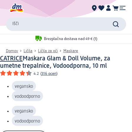
Išči
Brezplačna dostava nad 49 € (1)
Domov
Ličila
Ličila za oči
Maskare
CATRICE
Maskara Glam & Doll Volume, za
umetne trepalnice, Vodoodporna, 10 ml
4.2
(
316 ocen
)
vegansko
vodoodporno
vegansko
vodoodporno