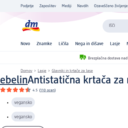
Podjetje
Zaposlitev
Mediji
Navdih
Ozaveščeno življenje
Išči
Novo
Znamke
Ličila
Nega in dišave
Lasje
Brezplačna dostava nad
Domov
Lasje
Glavniki in krtače za lase
ebelin
Antistatična krtača za
4.5
(
110 ocen
)
vegansko
vegansko