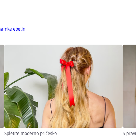
znamke ebelin
Spletite moderno pričesko
S prav