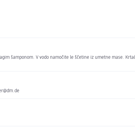
 blagim šamponom. V vodo namočite le ščetine iz umetne mase. Krtačo
ter@dm.de