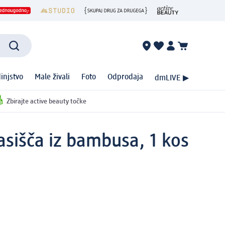
injstvo
Male živali
Foto
Odprodaja
dmLIVE ▶
Zbirajte active beauty točke
asišča iz bambusa, 1 kos