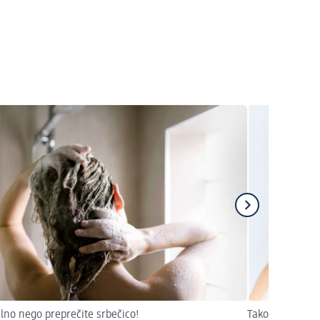
ilno nego preprečite srbečico!
Tako boste zglad