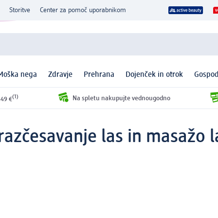
Storitve
Center za pomoč uporabnikom
Moška nega
Zdravje
Prehrana
Dojenček in otrok
Gospod
(1)
Na spletu nakupujte vednougodno
 49 €
 razčesavanje las in masažo l