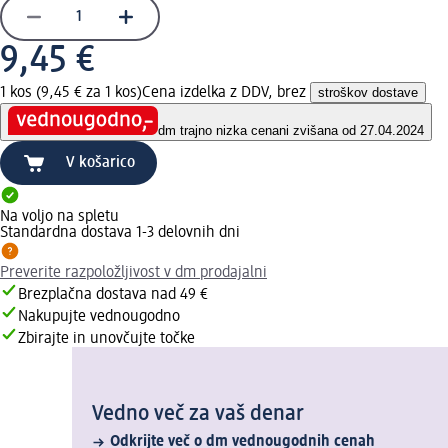
9,45 €
1 kos (9,45 € za 1 kos)
Cena izdelka z DDV, brez
stroškov dostave
dm trajno nizka cena
ni zvišana od 27.04.2024
V košarico
Na voljo na spletu
Standardna dostava 1-3 delovnih dni
Preverite razpoložljivost v dm prodajalni
Brezplačna dostava nad 49 €
Nakupujte vednougodno
Zbirajte in unovčujte točke
Vedno več za vaš denar
Odkrijte več o dm vednougodnih cenah