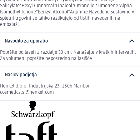
Salicylate*Hexyl Cinnamal*Linalool*Citronellol*Limonene*Alpha-
Isomethyl Ionone*Benzyl Alcohol*Arginine Navedene sestavine v
spletni trgovini se lahko razlikujejo od tistih navedenih na
embalaži.
Navodilo za uporabo
Popršite po laseh z razdalje 30 cm. Nanašajte v kratkih intervalih.
Za volumen: popršite neposredno na lasišče.
Naslov podjetja
Henkel d.o.o. Industrijska 23, 2506 Maribor
cosmetics.si@henkel.com