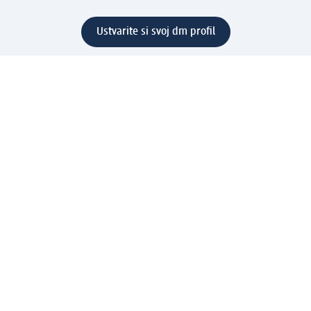
Ustvarite si svoj dm profil
Pomoč
Ugodnosti in storitve
Center za pomoč uporabnikom
Dostava
Vračila in menjave
Podjetje
O nas
Družbena odgovornost
Zaposlitev
Mediji
dm svet