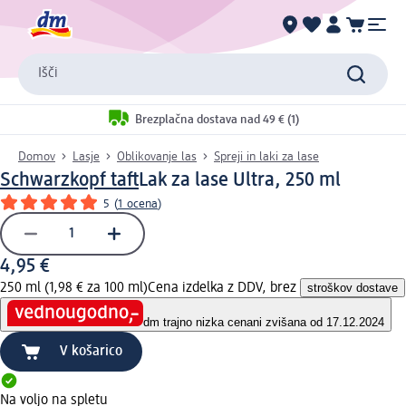
Išči
Brezplačna dostava nad 49 € (1)
Domov
Lasje
Oblikovanje las
Spreji in laki za lase
Schwarzkopf taft
Lak za lase Ultra, 250 ml
5
(
1 ocena
)
4,95 €
250 ml (1,98 € za 100 ml)
Cena izdelka z DDV, brez
stroškov dostave
dm trajno nizka cena
ni zvišana od 17.12.2024
V košarico
Na voljo na spletu