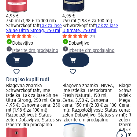
4,95 €
4,95 €
250 ml (1,98 € za 100 ml)
250 ml (1,98 € za 100 ml)
Schwarzkopf taft
Lak za lase
Schwarzkopf taft
Lak za lase
Shine Ultra Strong, 250 ml
Ultimate, 250 ml
(5)
(11)
Dobavljivo
Dobavljivo
Izberite dm prodajalno
Izberite dm prodajalno
Drugi so kupili tudi
Blagovna znamka:
Blagovna znamka: NIVEA;
Blagovn
Schwarzkopf taft; Ime
Ime izdelka: Dezodorant
Schwarzk
izdelka: Lak za lase Shine
Fresh Natural, 150 ml;
izdelka:
Ultra Strong, 250 ml; Cena:
Cena: 3,50 €; Osnovna
Mega Str
4,95 €; Osnovna cena: 250
cena: 150 ml (2,33 € za 100
Cena: 4,
ml (1,98 € za 100 ml);
ml); Razpoložljivost: Status
cena: 25
Razpoložljivost: Status
zelen Dobavljivo, Status siv
ml); Razp
zelen Dobavljivo, Status siv
Izberite dm prodajalno
zelen Dob
Izberite dm prodajalno
Izberite
4,95 €
250 ml (1