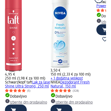
Schwarzk
Power Me
Dobav
Izber
3,50 €
4,95 €
150 ml (2,33 € za 100 ml)
250 ml (1,98 € za 100 ml)
+ 1 dodatna velikost
Schwarzkopf taft
Lak za lase
NIVEA
Dezodorant Fresh
Shine Ultra Strong, 250 ml
Natural, 150 ml
(5)
(328)
Dobavljivo
Dobavljivo
Izberite dm prodajalno
Izberite dm prodajalno