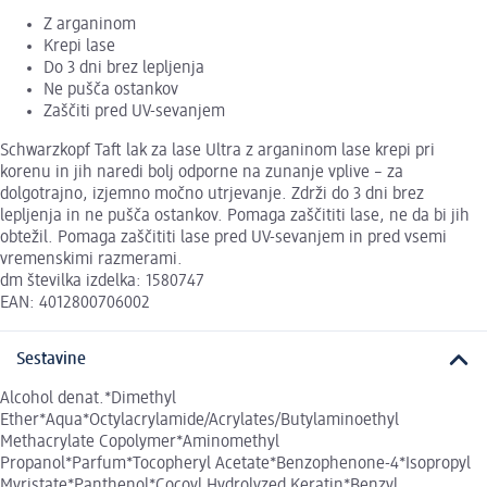
Z arganinom
Krepi lase
Do 3 dni brez lepljenja
Ne pušča ostankov
Zaščiti pred UV-sevanjem
Schwarzkopf Taft lak za lase Ultra z arganinom lase krepi pri
korenu in jih naredi bolj odporne na zunanje vplive – za
dolgotrajno, izjemno močno utrjevanje. Zdrži do 3 dni brez
lepljenja in ne pušča ostankov. Pomaga zaščititi lase, ne da bi jih
obtežil. Pomaga zaščititi lase pred UV-sevanjem in pred vsemi
vremenskimi razmerami.
dm številka izdelka: 1580747
EAN: 4012800706002
Sestavine
Alcohol denat.*Dimethyl
Ether*Aqua*Octylacrylamide/Acrylates/Butylaminoethyl
Methacrylate Copolymer*Aminomethyl
Propanol*Parfum*Tocopheryl Acetate*Benzophenone-4*Isopropyl
Myristate*Panthenol*Cocoyl Hydrolyzed Keratin*Benzyl