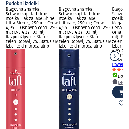
Podobni izdelki
Blagovna znamka:
Blagovna znamka:
Blagovn
Schwarzkopf taft; Ime
Schwarzkopf taft; Ime
Schwarzk
izdelka: Lak za lase Shine
izdelka: Lak za lase
izdelka:
Ultra Strong, 250 ml; Cena:
Ultimate, 250 ml; Cena:
Mega Str
4,95 €; Osnovna cena: 250
4,95 €; Osnovna cena: 250
Cena: 4,
ml (1,98 € za 100 ml);
ml (1,98 € za 100 ml);
cena: 25
Razpoložljivost: Status
Razpoložljivost: Status
ml); Razp
zelen Dobavljivo, Status siv
zelen Dobavljivo, Status siv
zelen Dob
Izberite dm prodajalno
Izberite dm prodajalno
Izberite
4,95 €
250 ml (1
Schwarzk
Power Me
Dobav
Izber