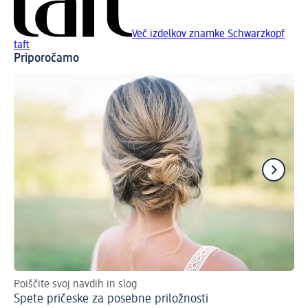
Več izdelkov znamke Schwarzkopf
taft
Priporočamo
Poiščite svoj navdih in slog
Za
Spete pričeske za posebne priložnosti
Pr