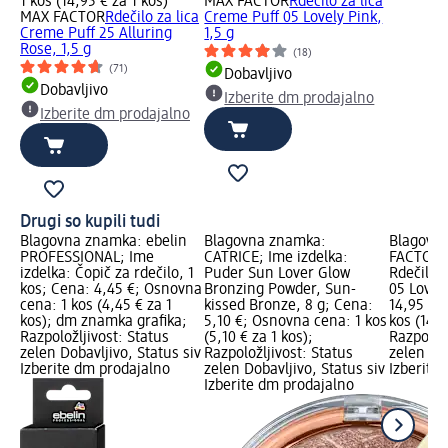
1 kos (14,95 € za 1 kos)
MAX FACTOR
Rdečilo za lica
MAX FACTOR
Rdečilo za lica
Creme Puff 05 Lovely Pink,
Creme Puff 25 Alluring
1,5 g
Rose, 1,5 g
(18)
(71)
Dobavljivo
Dobavljivo
Izberite dm prodajalno
Izberite dm prodajalno
Drugi so kupili tudi
Blagovna znamka: ebelin
Blagovna znamka:
Blagovn
PROFESSIONAL; Ime
CATRICE; Ime izdelka:
FACTOR; 
izdelka: Čopič za rdečilo, 1
Puder Sun Lover Glow
Rdečilo 
kos; Cena: 4,45 €; Osnovna
Bronzing Powder, Sun-
05 Lovely
cena: 1 kos (4,45 € za 1
kissed Bronze, 8 g; Cena:
14,95 €;
kos); dm znamka grafika;
5,10 €; Osnovna cena: 1 kos
kos (14,9
Razpoložljivost: Status
(5,10 € za 1 kos);
Razpoložl
zelen Dobavljivo, Status siv
Razpoložljivost: Status
zelen Dob
Izberite dm prodajalno
zelen Dobavljivo, Status siv
Izberite
Izberite dm prodajalno