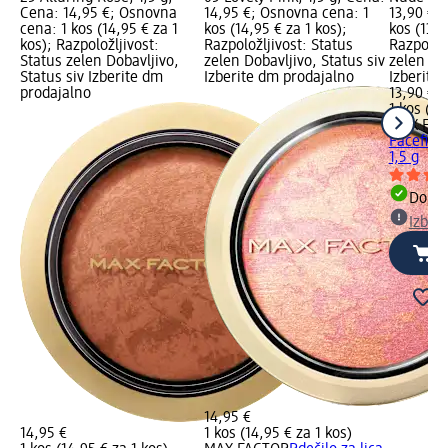
Cena: 14,95 €; Osnovna
14,95 €; Osnovna cena: 1
13,90 €;
cena: 1 kos (14,95 € za 1
kos (14,95 € za 1 kos);
kos (13,9
kos); Razpoložljivost:
Razpoložljivost: Status
Razpoložl
Status zelen Dobavljivo,
zelen Dobavljivo, Status siv
zelen Dob
Status siv Izberite dm
Izberite dm prodajalno
Izberite
prodajalno
13,90 €
1 kos (13
MAX FA
Facefini
1,5 g
Dobav
Izber
14,95 €
14,95 €
1 kos (14,95 € za 1 kos)