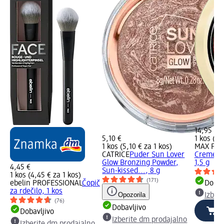
14,95 €
5,10 €
1 kos (14
1 kos (5,10 € za 1 kos)
MAX FA
CATRICE
Puder Sun Lover
Creme Pu
Glow Bronzing Powder,
1,5 g
4,45 €
Sun-kissed..., 8 g
1 kos (4,45 € za 1 kos)
(171)
ebelin PROFESSIONAL
Čopič
Dobav
za rdečilo, 1 kos
Opozorila
Izber
(76)
Dobavljivo
Dobavljivo
Izberite dm prodajalno