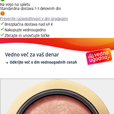
Na voljo na spletu
Standardna dostava 1-3 delovnih dni
Preverite razpoložljivost v dm prodajalni
Brezplačna dostava nad 49 €
Nakupujte vednougodno
Zbirajte in unovčujte točke
Vedno več za vaš denar
Odkrijte več o dm vednougodnih cenah