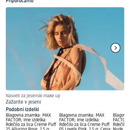
Priporočamo
Nasveti za jesenski make up
Oča
Zažarite v jeseni
Po
Podobni izdelki
Blagovna znamka: MAX
Blagovna znamka: MAX
Blagovn
FACTOR; Ime izdelka:
FACTOR; Ime izdelka:
FACTOR; 
Rdečilo za lica Creme Puff
Rdečilo za lica Creme Puff
Rdečilo z
25 Alluring Rose, 1,5 g;
05 Lovely Pink, 1,5 g; Cena:
Nude Mau