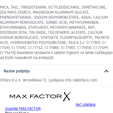
MICA, TALC, TRIISOSTEARIN, OCTYLDODECANOL, DIMETHICONE,
ZEA MAYS STARCH, MAGNESIUM ALUMINUM SILICATE,
PHENOXYETHANOL, SODIUM DEHYDROACETATE, AQUA, CALCIUM
ALUMINUM BOROSILICATE, SORBIC ACID, METHYLPARABEN,
ETHYLPARABEN, ETHYLHEXYL METHOXYCINNAMATE, BHT,
DISODIUM EDTA, TIN OXIDE, TOCOPHERYL ACETATE, CALCIUM
SODIUM BOROSILICATE, SYNTHETIC FLUORPHLOGOPITE, PALMITIC
ACID, HYDROGENATED POLYISOBUTENE, SILICA [+/- CI 77891, CI
77491, CI 77492, CI 77742, CI 15880, CI 77007, CI 15850, CI 77499,
CI 75470] Navedene sestavine v spletni trgovini se lahko razlikujejo
od tistih navedenih na embalaži.
Naslov podjetja
Orbico d.o.o. Verovškova 72, Ljubljana info.si@orbico.com
Več izdelkov
znamke MAX FACTOR