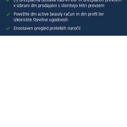
(1) Brezplačna dostava nad 49 eur in brezplačen prevzem
v izbrani dm prodajalni s storitvijo Hitri prevzem
Povežite dm active beauty račun in dm profil ter
izkoristite številne ugodnosti
Enostaven pregled preteklih naročil
Ustvarite si svoj dm profil
Pomoč
Ugodnosti in storitve
Center za pomoč uporabnikom
Dostava
Vračila in menjave
Podjetje
O nas
Družbena odgovornost
Zaposlitev
Mediji