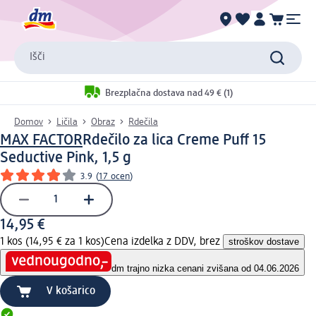
Išči
Brezplačna dostava nad 49 € (1)
Domov
Ličila
Obraz
Rdečila
MAX FACTOR
Rdečilo za lica Creme Puff 15
Seductive Pink, 1,5 g
3.9
(
17 ocen
)
14,95 €
1 kos (14,95 € za 1 kos)
Cena izdelka z DDV, brez
stroškov dostave
dm trajno nizka cena
ni zvišana od 04.06.2026
V košarico