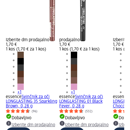
Izberite dm prodajalno
prodajalno
Izberite
1,70 €
1,70 €
1,70 €
1 kos (1,70 € za 1 kos)
1 kos (1,70 € za 1 kos)
1 kos (1,
+1
+1
+1
essence
Svinčnik za oči
essence
Svinčnik za oči
essence
LONGLASTING 35 Sparkling
LONGLASTING 01 Black
LONGLAS
Brown, 0,28 g
Fever, 0,28 g
Chocolat
(96)
(532)
Dobavljivo
Dobavljivo
Dobav
Izberite dm prodajalno
Izberite dm prodajalno
Izber