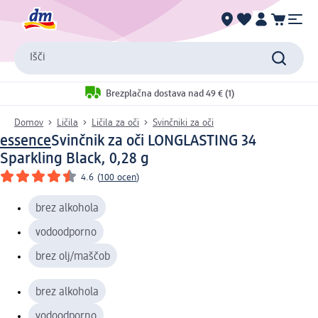
Išči
Brezplačna dostava nad 49 € (1)
Domov
Ličila
Ličila za oči
Svinčniki za oči
essence
Svinčnik za oči LONGLASTING 34
Sparkling Black, 0,28 g
4.6
(
100 ocen
)
brez alkohola
vodoodporno
brez olj/maščob
brez alkohola
vodoodporno