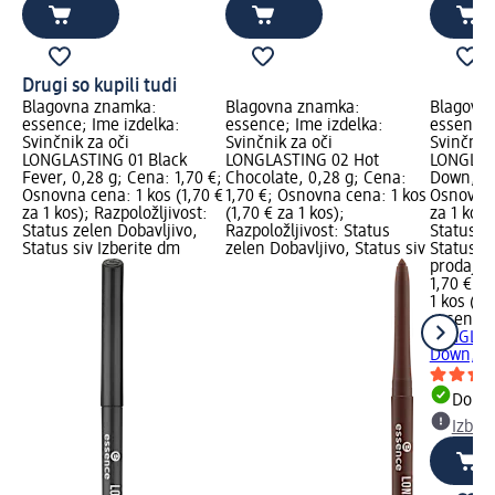
Drugi so kupili tudi
Blagovna znamka:
Blagovna znamka:
Blagovn
essence; Ime izdelka:
essence; Ime izdelka:
essence;
Svinčnik za oči
Svinčnik za oči
Svinčnik 
LONGLASTING 01 Black
LONGLASTING 02 Hot
LONGLAS
Fever, 0,28 g; Cena: 1,70 €;
Chocolate, 0,28 g; Cena:
Down, 0,
Osnovna cena: 1 kos (1,70 €
1,70 €; Osnovna cena: 1 kos
Osnovna 
za 1 kos); Razpoložljivost:
(1,70 € za 1 kos);
za 1 kos)
Status zelen Dobavljivo,
Razpoložljivost: Status
Status z
Status siv Izberite dm
zelen Dobavljivo, Status siv
Status si
prodajal
1,70 €
1 kos (1,
essence
LONGLAS
Down, 0,
Dobav
Izber