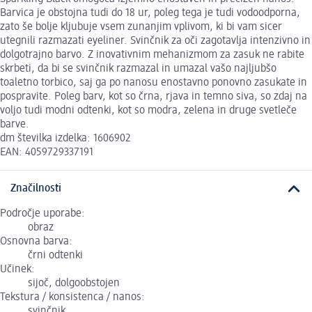
Barvica je obstojna tudi do 18 ur, poleg tega je tudi vodoodporna,
zato še bolje kljubuje vsem zunanjim vplivom, ki bi vam sicer
utegnili razmazati eyeliner. Svinčnik za oči zagotavlja intenzivno in
dolgotrajno barvo. Z inovativnim mehanizmom za zasuk ne rabite
skrbeti, da bi se svinčnik razmazal in umazal vašo najljubšo
toaletno torbico, saj ga po nanosu enostavno ponovno zasukate in
pospravite. Poleg barv, kot so črna, rjava in temno siva, so zdaj na
voljo tudi modni odtenki, kot so modra, zelena in druge svetleče
barve.
dm številka izdelka: 1606902
EAN: 4059729337191
Značilnosti
Področje uporabe:
obraz
Osnovna barva:
črni odtenki
Učinek:
sijoč, dolgoobstojen
Tekstura / konsistenca / nanos:
svinčnik