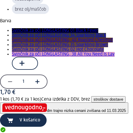
brez olj/maščob
Barva
Svinčnik za oči LONGLASTING 01 Black Fever
Svinčnik za oči LONGLASTING 34 Sparkling Black
Svinčnik za oči LONGLASTING, 40 Roasted Chestnut
Svinčnik za oči LONGLASTING 35 Sparkling Brown
Svinčnik za oči LONGLASTING 02 Hot Chocolate
Svinčnik za oči LONGLASTING, 38 All You Need Is Lav
1,70 €
1 kos (1,70 € za 1 kos)
Cena izdelka z DDV, brez
stroškov dostave
dm trajno nizka cena
ni zvišana od 11.03.2025
V košarico