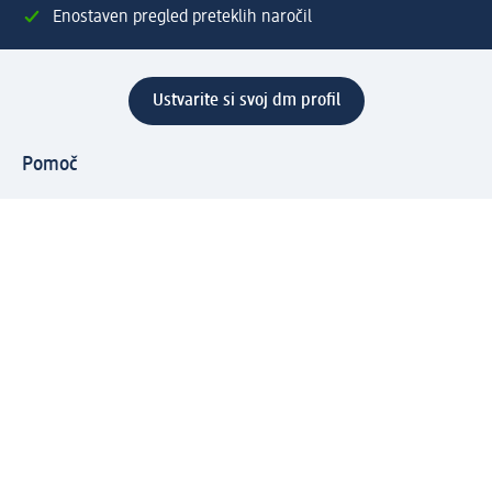
Enostaven pregled preteklih naročil
Ustvarite si svoj dm profil
Pomoč
Ugodnosti in storitve
Center za pomoč uporabnikom
Dostava
Vračila in menjave
Podjetje
O nas
Družbena odgovornost
Zaposlitev
Mediji
dm svet