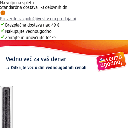
Na voljo na spletu
Standardna dostava 1-3 delovnih dni
Preverite razpoložljivost v dm prodajalni
Brezplačna dostava nad 49 €
Nakupujte vednougodno
Zbirajte in unovčujte točke
Vedno več za vaš denar
Odkrijte več o dm vednougodnih cenah