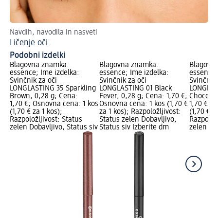
Navdih, navodila in nasveti
Pr
Ličenje oči
En
Podobni izdelki
Blagovna znamka:
Blagovna znamka:
Blagovn
essence; Ime izdelka:
essence; Ime izdelka:
essence;
Svinčnik za oči
Svinčnik za oči
Svinčnik 
LONGLASTING 35 Sparkling
LONGLASTING 01 Black
LONGLAS
Brown, 0,28 g; Cena:
Fever, 0,28 g; Cena: 1,70 €;
Chocolat
1,70 €; Osnovna cena: 1 kos
Osnovna cena: 1 kos (1,70 €
1,70 €; 
(1,70 € za 1 kos);
za 1 kos); Razpoložljivost:
(1,70 € z
Razpoložljivost: Status
Status zelen Dobavljivo,
Razpoložl
zelen Dobavljivo, Status siv
Status siv Izberite dm
zelen Dob