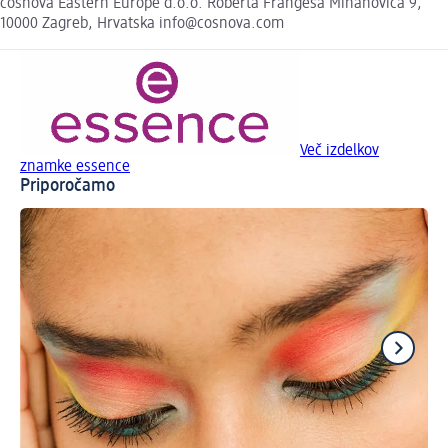
cosnova Eastern Europe d.o.o. Roberta Frangeša Mihanovića 9,
10000 Zagreb, Hrvatska info@cosnova.com
Več izdelkov
znamke essence
Priporočamo