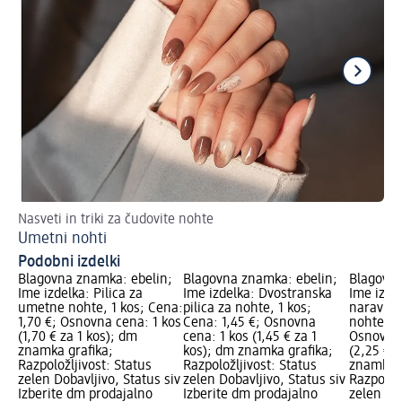
Nasveti in triki za čudovite nohte
Ta
Umetni nohti
Bl
Podobni izdelki
Blagovna znamka: ebelin;
Blagovna znamka: ebelin;
Blagovna
Ime izdelka: Pilica za
Ime izdelka: Dvostranska
Ime izdel
umetne nohte, 1 kos; Cena:
pilica za nohte, 1 kos;
naravne,
1,70 €; Osnovna cena: 1 kos
Cena: 1,45 €; Osnovna
nohte, 1
(1,70 € za 1 kos); dm
cena: 1 kos (1,45 € za 1
Osnovna 
znamka grafika;
kos); dm znamka grafika;
(2,25 € z
Razpoložljivost: Status
Razpoložljivost: Status
znamka g
zelen Dobavljivo, Status siv
zelen Dobavljivo, Status siv
Razpoložl
Izberite dm prodajalno
Izberite dm prodajalno
zelen Dob