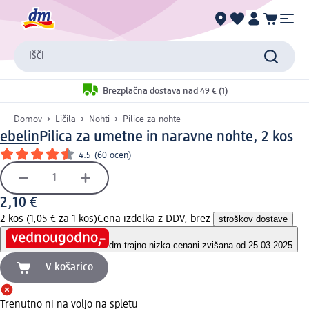
Išči
Brezplačna dostava nad 49 € (1)
Domov
Ličila
Nohti
Pilice za nohte
ebelin
Pilica za umetne in naravne nohte, 2 kos
4.5
(
60 ocen
)
2,10 €
2 kos (1,05 € za 1 kos)
Cena izdelka z DDV, brez
stroškov dostave
dm trajno nizka cena
ni zvišana od 25.03.2025
V košarico
Trenutno ni na voljo na spletu