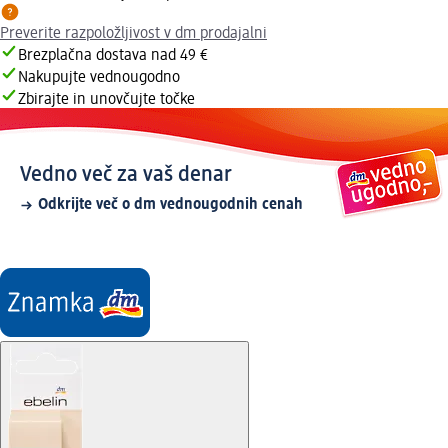
Preverite razpoložljivost v dm prodajalni
Brezplačna dostava nad 49 €
Nakupujte vednougodno
Zbirajte in unovčujte točke
Vedno več za vaš denar
Odkrijte več o dm vednougodnih cenah