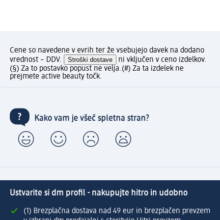
Cene so navedene v evrih ter že vsebujejo davek na dodano
vrednost – DDV.
Stroški dostave
ni vključen v ceno izdelkov.
(§) Za to postavko popust ne velja.
(#) Za ta izdelek ne
prejmete active beauty točk.
Kako vam je všeč spletna stran?
Ustvarite si dm profil - nakupujte hitro in udobno
(1) Brezplačna dostava nad 49 eur in brezplačen prevzem