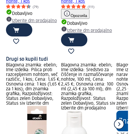
nohte, 1 kos
nohte, 1 kos
(79)
(111)
Dobavljivo
Opozorila
Izberite dm prodajalno
Dobavljivo
Izberite dm prodajalno
Drugi so kupili tudi
Blagovna znamka: ebelin;
Blagovna znamka: ebelin;
Blagovna
Ime izdelka: Pilica proti
Ime izdelka: Sredstvo za
Ime izdel
razcepljenim nohtom, več
čiščenje in razmaščevanje
naravne,
različic, 1 kos; Cena: 1,65 €;
nohtov, 100 ml; Cena:
nohte, 1
Osnovna cena: 1 kos (1,65 €
2,45 €; Osnovna cena: 100
Osnovna 
za 1 kos); dm znamka
ml (2,45 € za 100 ml); dm
(2,25 € z
grafika; Razpoložljivost:
znamka grafika;
znamka g
Status zelen Dobavljivo,
Razpoložljivost: Status
Razpoložl
Status siv Izberite dm
zelen Dobavljivo, Status siv
zelen Dob
Izberite dm prodajalno
Izberite