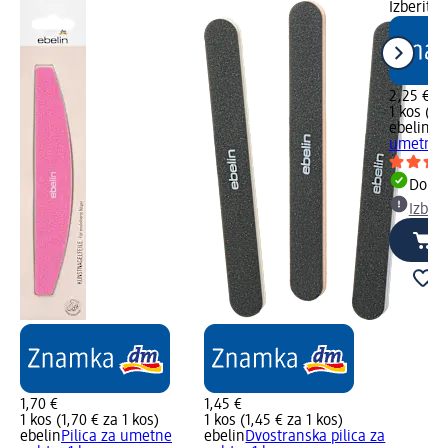
Izberite
2,25 €
1 kos (2,
ebelin
Pi
umetne i
Dobav
Izber
1,70 €
1,45 €
1 kos (1,70 € za 1 kos)
1 kos (1,45 € za 1 kos)
ebelin
Pilica za umetne
ebelin
Dvostranska pilica za