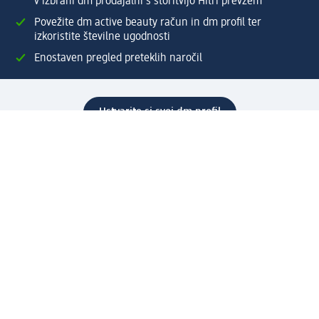
v izbrani dm prodajalni s storitvijo Hitri prevzem
Povežite dm active beauty račun in dm profil ter
izkoristite številne ugodnosti
Enostaven pregled preteklih naročil
Ustvarite si svoj dm profil
Pomoč
Ugodnosti in storitve
Center za pomoč uporabnikom
Dostava
Vračila in menjave
Podjetje
O nas
Družbena odgovornost
Zaposlitev
Mediji
dm svet