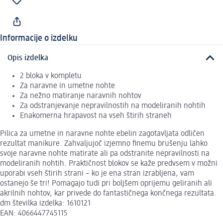
Informacije o izdelku
Opis izdelka
2 bloka v kompletu
Za naravne in umetne nohte
Za nežno matiranje naravnih nohtov
Za odstranjevanje nepravilnostih na modeliranih nohtih
Enakomerna hrapavost na vseh štirih straneh
Pilica za umetne in naravne nohte ebelin zagotavljata odličen
rezultat manikure. Zahvaljujoč izjemno finemu brušenju lahko
svoje naravne nohte matirate ali pa odstranite nepravilnosti na
modeliranih nohtih. Praktičnost blokov se kaže predvsem v možni
uporabi vseh štirih strani – ko je ena stran izrabljena, vam
ostanejo še tri! Pomagajo tudi pri boljšem oprijemu geliranih ali
akrilnih nohtov, kar privede do fantastičnega končnega rezultata.
dm številka izdelka: 1610121
EAN: 4066447745115