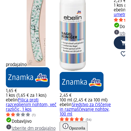
2,25 €
1 kos (2,
ebelin
Pi
umetne i
Dobav
Izber
prodajalno
1,65 €
1 kos (1,65 € za 1 kos)
2,45 €
ebelin
Pilica proti
100 ml (2,45 € za 100 ml)
razcepljenim nohtom, več
ebelin
Sredstvo za čiščenje
različic, 1 kos
in razmaščevanje nohtov,
100 ml
(1)
(54)
Dobavljivo
Opozorila
Izberite dm prodajalno