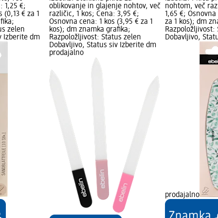
: 1,25 €;
oblikovanje in glajenje nohtov, več
nohtom, več razl
 (0,13 € za 1
različic, 1 kos; Cena: 3,95 €;
1,65 €; Osnovna 
fika;
Osnovna cena: 1 kos (3,95 € za 1
za 1 kos); dm zn
us zelen
kos); dm znamka grafika;
Razpoložljivost:
v Izberite dm
Razpoložljivost: Status zelen
Dobavljivo, Stat
Dobavljivo, Status siv Izberite dm
prodajalno
prodajalno