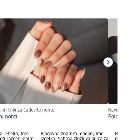
i in triki za čudovite nohte
Navodila po ko
i nohti
Poletna posl
: ebelin; Ime
Blagovna znamka: ebelin; Ime
Blagovna zn
roti razcepljenim
izdelka: Safirna zložljiva pilica za
izdelka: Pil