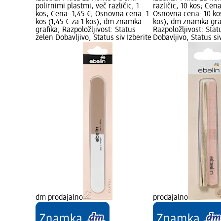
polirnimi plastmi, več različic, 1
različic, 10 kos; Cena
kos; Cena: 1,45 €; Osnovna cena: 1
Osnovna cena: 10 kos
kos (1,45 € za 1 kos); dm znamka
kos); dm znamka gra
grafika; Razpoložljivost: Status
Razpoložljivost: Stat
zelen Dobavljivo, Status siv Izberite
Dobavljivo, Status si
dm prodajalno
prodajalno