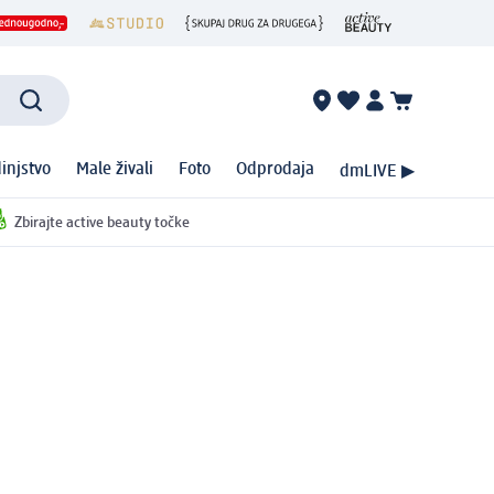
injstvo
Male živali
Foto
Odprodaja
dmLIVE ▶
Zbirajte active beauty točke