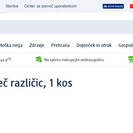
Storitve
Center za pomoč uporabnikom
Moška nega
Zdravje
Prehrana
Dojenček in otrok
Gospod
(1)
Na spletu nakupujte vednougodno
 49 €
eč različic, 1 kos