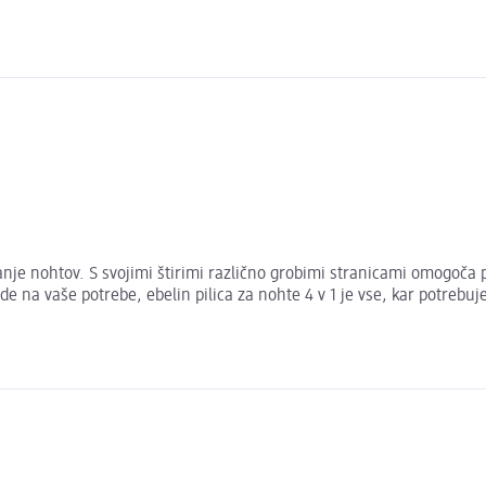
liranje nohtov. S svojimi štirimi različno grobimi stranicami omogoč
e na vaše potrebe, ebelin pilica za nohte 4 v 1 je vse, kar potrebuj