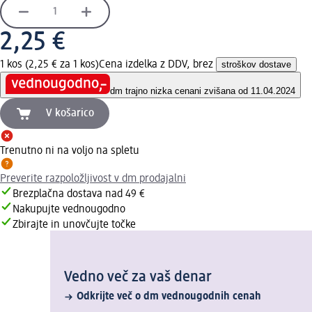
2,25 €
1 kos (2,25 € za 1 kos)
Cena izdelka z DDV, brez
stroškov dostave
dm trajno nizka cena
ni zvišana od 11.04.2024
V košarico
Trenutno ni na voljo na spletu
Preverite razpoložljivost v dm prodajalni
Brezplačna dostava nad 49 €
Nakupujte vednougodno
Zbirajte in unovčujte točke
Vedno več za vaš denar
Odkrijte več o dm vednougodnih cenah