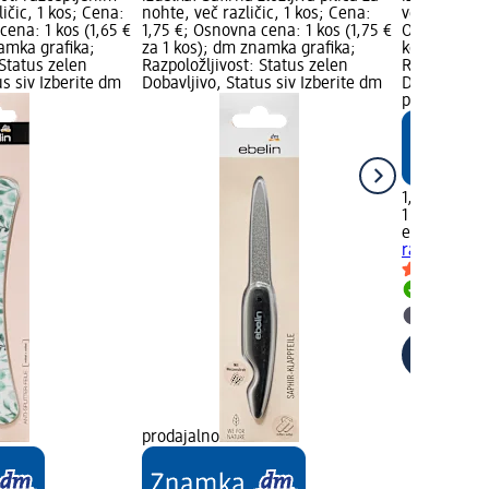
ičic, 1 kos; Cena:
nohte, več različic, 1 kos; Cena:
več različic,
cena: 1 kos (1,65 €
1,75 €; Osnovna cena: 1 kos (1,75 €
Osnovna cena
amka grafika;
za 1 kos); dm znamka grafika;
kos); dm zn
 Status zelen
Razpoložljivost: Status zelen
Razpoložljiv
us siv Izberite dm
Dobavljivo, Status siv Izberite dm
Dobavljivo, 
prodajalno
1,95 €
1 kos (1,95 €
ebelin
Pilica
različic, 1 k
Dobavlji
Izberite
prodajalno