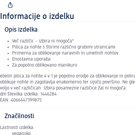
Informacije o izdelku
Opis izdelka
Več različic – izbira ni mogoča*
Pilica za nohte s štirimi različno grobimi stranicami
Primerna za oblikovanje naravnih in umetnih nohtov
Enostavna uporaba
Za popolno oblikovano manikuro
ebelin pilica za nohte 4 v 1 je popolno orodje za oblikovanje in po
oblikuje nohte in zagotavlja enakomerno ter sijočo površino. Ne gled
voljo v več različicah. Izbira posamezne različice žal ni mogoča.
dm številka izdelka: 1446284
EAN: 4066447399875
Značilnosti
Lastnosti izdelka:
vegansko