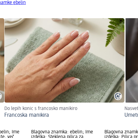
znamke ebelin
Do lepih konic s francosko manikiro
Nasvet
Francoska manikira
Umetn
elin; Ime
Blagovna znamka: ebelin; Ime
Blagovna znamka
hte, več
izdelka: Steklena pilica za
izdelka: Pilica p