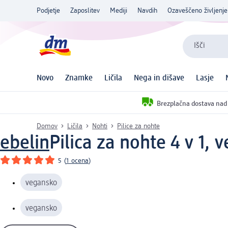
Podjetje
Zaposlitev
Mediji
Navdih
Ozaveščeno življenje
Išči
Novo
Znamke
Ličila
Nega in dišave
Lasje
Brezplačna dostava nad
Domov
Ličila
Nohti
Pilice za nohte
ebelin
Pilica za nohte 4 v 1, v
5
(
1 ocena
)
vegansko
vegansko