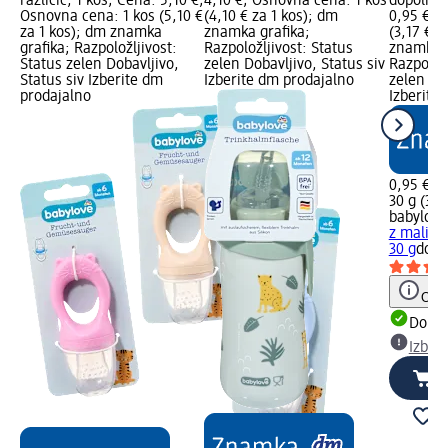
različic, 1 kos; Cena: 5,10 €;
4,10 €; Osnovna cena: 1 kos
dopolnil
Osnovna cena: 1 kos (5,10 €
(4,10 € za 1 kos); dm
0,95 €; 
za 1 kos); dm znamka
znamka grafika;
(3,17 € z
grafika; Razpoložljivost:
Razpoložljivost: Status
znamka g
Status zelen Dobavljivo,
zelen Dobavljivo, Status siv
Razpoložl
Status siv Izberite dm
Izberite dm prodajalno
zelen Dob
prodajalno
Izberite
0,95 €
30 g (3,1
babylove
z malino
30 g
dopo
Opoz
Dobav
Izber