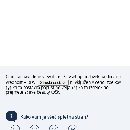
Cene so navedene v evrih ter že vsebujejo davek na dodano
vrednost – DDV.
Stroški dostave
ni vključen v ceno izdelkov.
(§) Za to postavko popust ne velja.
(#) Za ta izdelek ne
prejmete active beauty točk.
Kako vam je všeč spletna stran?