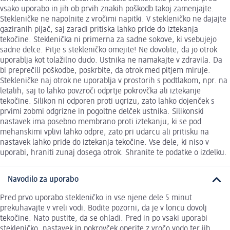
vsako uporabo in jih ob prvih znakih poškodb takoj zamenjajte.
Stekleničke ne napolnite z vročimi napitki. V stekleničko ne dajajte
gaziranih pijač, saj zaradi pritiska lahko pride do iztekanja
tekočine. Steklenička ni primerna za sadne sokove, ki vsebujejo
sadne delce. Pitje s stekleničko omejite! Ne dovolite, da jo otrok
uporablja kot tolažilno dudo. Ustnika ne namakajte v zdravila. Da
bi preprečili poškodbe, poskrbite, da otrok med pitjem miruje.
Stekleničke naj otrok ne uporablja v prostorih s podtlakom, npr. na
letalih, saj to lahko povzroči odprtje pokrovčka ali iztekanje
tekočine. Silikon ni odporen proti ugrizu, zato lahko dojenček s
prvimi zobmi odgrizne in pogoltne delček ustnika. Silikonski
nastavek ima posebno membrano proti iztekanju, ki se pod
mehanskimi vplivi lahko odpre, zato pri udarcu ali pritisku na
nastavek lahko pride do iztekanja tekočine. Vse dele, ki niso v
uporabi, hraniti zunaj dosega otrok. Shranite te podatke o izdelku.
Navodilo za uporabo
Pred prvo uporabo stekleničko in vse njene dele 5 minut
prekuhavajte v vreli vodi. Bodite pozorni, da je v loncu dovolj
tekočine. Nato pustite, da se ohladi. Pred in po vsaki uporabi
stekleničko, nastavek in pokrovček operite z vročo vodo ter jih