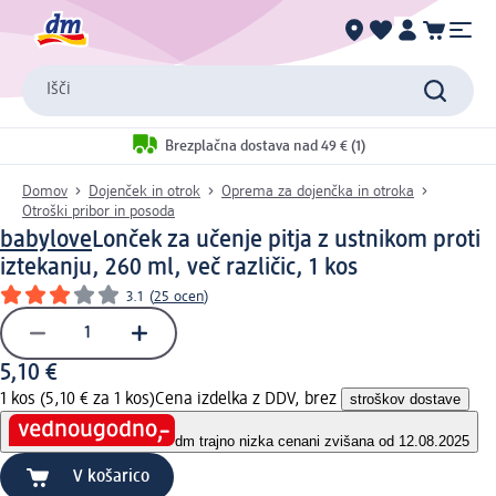
Išči
Brezplačna dostava nad 49 € (1)
Domov
Dojenček in otrok
Oprema za dojenčka in otroka
Otroški pribor in posoda
babylove
Lonček za učenje pitja z ustnikom proti
iztekanju, 260 ml, več različic, 1 kos
3.1
(
25 ocen
)
5,10 €
1 kos (5,10 € za 1 kos)
Cena izdelka z DDV, brez
stroškov dostave
dm trajno nizka cena
ni zvišana od 12.08.2025
V košarico