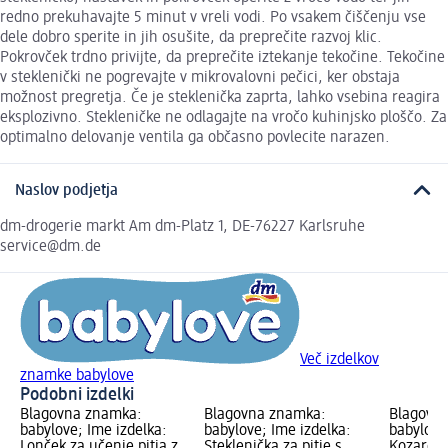
redno prekuhavajte 5 minut v vreli vodi. Po vsakem čiščenju vse
dele dobro sperite in jih osušite, da preprečite razvoj klic.
Pokrovček trdno privijte, da preprečite iztekanje tekočine. Tekočine
v steklenički ne pogrevajte v mikrovalovni pečici, ker obstaja
možnost pregretja. Če je steklenička zaprta, lahko vsebina reagira
eksplozivno. Stekleničke ne odlagajte na vročo kuhinjsko ploščo. Za
optimalno delovanje ventila ga občasno povlecite narazen.
Naslov podjetja
dm-drogerie markt Am dm-Platz 1, DE-76227 Karlsruhe
service@dm.de
Več izdelkov
znamke babylove
Podobni izdelki
Blagovna znamka:
Blagovna znamka:
Blagovn
babylove; Ime izdelka:
babylove; Ime izdelka:
babylove
Lonček za učenje pitja z
Steklenička za pitje s
Kozarec z