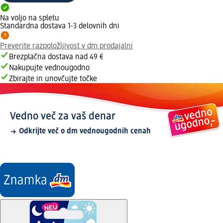
Na voljo na spletu
Standardna dostava 1-3 delovnih dni
Preverite razpoložljivost v dm prodajalni
Brezplačna dostava nad 49 €
Nakupujte vednougodno
Zbirajte in unovčujte točke
Vedno več za vaš denar
Odkrijte več o dm vednougodnih cenah