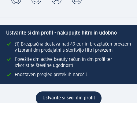
Ustvarite si dm profil - nakupujte hitro in udobno
(1) Brezplačna dostava nad 49 eur in brezplačen prevzem
v izbrani dm prodajalni s storitvijo Hitri prevzem
Povežite dm active beauty račun in dm profil ter
izkoristite številne ugodnosti
Enostaven pregled preteklih naročil
Ustvarite si svoj dm profil
Pomoč
Ugodnosti in storitve
Center za pomoč uporabnikom