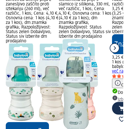
zanesljivo zaščito proti
slamico iz silikona, 330 ml,
različic,
iztekanju (260 ml), več
več različic, 1 kos; Cena:
3,25 €; 
različic, 1 kos; Cena: 4,10 €;
4,10 €; Osnovna cena: 1 kos
(3,25 € z
Osnovna cena: 1 kos (4,10 €
(4,10 € za 1 kos); dm
znamka g
za 1 kos); dm znamka
znamka grafika;
Razpoložl
grafika; Razpoložljivost:
Razpoložljivost: Status
zelen Dob
Status zelen Dobavljivo,
zelen Dobavljivo, Status siv
Izberite
Status siv Izberite dm
Izberite dm prodajalno
prodajalno
3,25 €
1 kos (3,
babylove
več razli
Opoz
Dobav
Izber