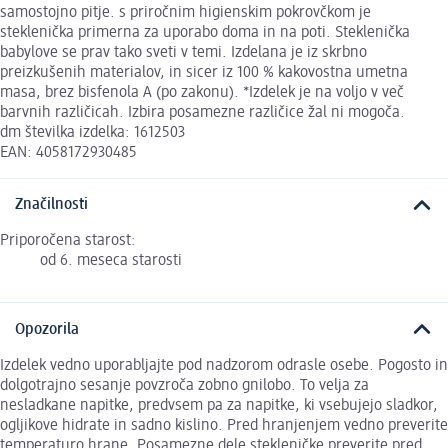
samostojno pitje. s priročnim higienskim pokrovčkom je
steklenička primerna za uporabo doma in na poti. Steklenička
babylove se prav tako sveti v temi. Izdelana je iz skrbno
preizkušenih materialov, in sicer iz 100 % kakovostna umetna
masa, brez bisfenola A (po zakonu). *Izdelek je na voljo v več
barvnih različicah. Izbira posamezne različice žal ni mogoča.
dm številka izdelka: 1612503
EAN: 4058172930485
Značilnosti
Priporočena starost:
od 6. meseca starosti
Opozorila
Izdelek vedno uporabljajte pod nadzorom odrasle osebe. Pogosto in
dolgotrajno sesanje povzroča zobno gnilobo. To velja za
nesladkane napitke, predvsem pa za napitke, ki vsebujejo sladkor,
ogljikove hidrate in sadno kislino. Pred hranjenjem vedno preverite
temperaturo hrane. Posamezne dele stekleničke preverite pred