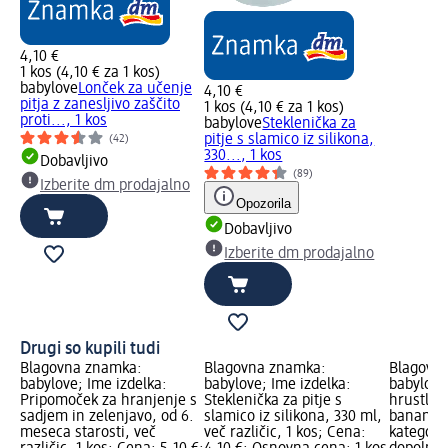
4,10 €
1 kos (4,10 € za 1 kos)
babylove
Lonček za učenje
4,10 €
pitja z zanesljivo zaščito
1 kos (4,10 € za 1 kos)
proti..., 1 kos
babylove
Steklenička za
pitje s slamico iz silikona,
(42)
330..., 1 kos
Dobavljivo
(89)
Izberite dm prodajalno
Opozorila
Dobavljivo
Izberite dm prodajalno
Drugi so kupili tudi
Blagovna znamka:
Blagovna znamka:
Blagovn
babylove; Ime izdelka:
babylove; Ime izdelka:
babylove
Pripomoček za hranjenje s
Steklenička za pitje s
hrustljav
sadjem in zelenjavo, od 6.
slamico iz silikona, 330 ml,
banano, 
meseca starosti, več
več različic, 1 kos; Cena:
kategorij