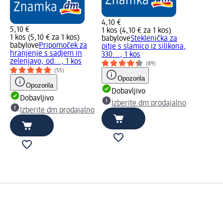
4,10 €
5,10 €
1 kos (4,10 € za 1 kos)
1 kos (5,10 € za 1 kos)
babylove
Steklenička za
babylove
Pripomoček za
pitje s slamico iz silikona,
hranjenje s sadjem in
330..., 1 kos
zelenjavo, od..., 1 kos
(89)
(55)
Opozorila
Opozorila
Dobavljivo
Dobavljivo
Izberite dm prodajalno
Izberite dm prodajalno