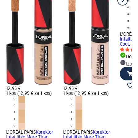
L'ORÉAL
Infaillib
Cool, 15
Dobav
Izber
12,95 €
12,95 €
1 kos (12,95 € za 1 kos)
1 kos (12,95 € za 1 kos)
L'ORÉAL PARiS
Korektor
L'ORÉAL PARiS
Korektor
Infaillible More Than
Infaillible More Than