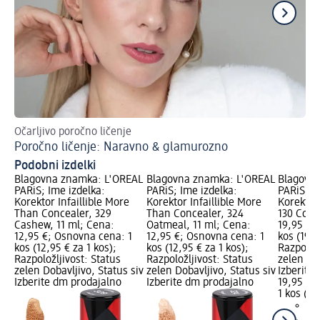
Očarljivo poročno ličenje
Odk
Poročno ličenje: Naravno & glamurozno
Ba
Podobni izdelki
ÉAL
Blagovna znamka: L'ORÉAL
Blagovna znamka: L'ORÉAL
Blagovn
PARiS; Ime izdelka:
PARiS; Ime izdelka:
PARiS; I
Korektor Infaillible More
Korektor Infaillible More
Korektor 
Than Concealer, 329
Than Concealer, 324
130 Cool
Cashew, 11 ml; Cena:
Oatmeal, 11 ml; Cena:
19,95 €;
1
12,95 €; Osnovna cena: 1
12,95 €; Osnovna cena: 1
kos (19,9
kos (12,95 € za 1 kos);
kos (12,95 € za 1 kos);
Razpoložl
Razpoložljivost: Status
Razpoložljivost: Status
zelen Dob
siv
zelen Dobavljivo, Status siv
zelen Dobavljivo, Status siv
Izberite
Izberite dm prodajalno
Izberite dm prodajalno
19,95 €
1 kos (19