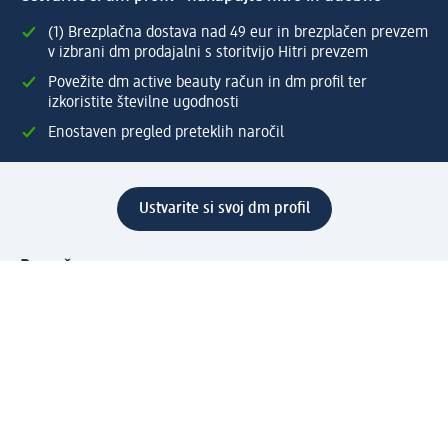
(1) Brezplačna dostava nad 49 eur in brezplačen prevzem
v izbrani dm prodajalni s storitvijo Hitri prevzem
Povežite dm active beauty račun in dm profil ter
izkoristite številne ugodnosti
Enostaven pregled preteklih naročil
Ustvarite si svoj dm profil
Pomoč
Ugodnosti in storitve
Center za pomoč uporabnikom
Dostava
Vračila in menjave
Podjetje
O nas
Družbena odgovornost
Zaposlitev
Mediji