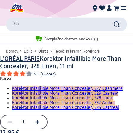
Išči
Brezplačna dostava nad 49 € (1)
Domov
Ličila
Obraz
Tekoči in kremni korektorji
L'ORÉAL PARiS
Korektor Infaillible More Than
Concealer, 328 Linen, 11 ml
4.1
(
13 ocen
)
Barva
Korektor Infaillible More Than Concealer, 327 Cashmere
Korektor Infaillible More Than Concealer, 329 Cashew
Korektor Infaillible More Than Concealer, 328 Linen
Korektor Infaillible More Than Concealer, 332 Amber
Korektor Infaillible More Than Concealer, 324 Oatmeal
12,95 €