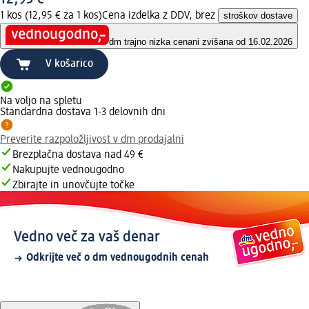
1 kos (12,95 € za 1 kos)
Cena izdelka z DDV, brez
stroškov dostave
dm trajno nizka cena
ni zvišana od 16.02.2026
V košarico
Na voljo na spletu
Standardna dostava 1-3 delovnih dni
Preverite razpoložljivost v dm prodajalni
Brezplačna dostava nad 49 €
Nakupujte vednougodno
Zbirajte in unovčujte točke
Vedno več za vaš denar
Odkrijte več o dm vednougodnih cenah