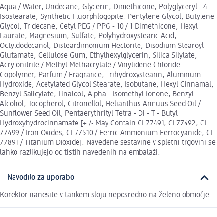
Aqua / Water, Undecane, Glycerin, Dimethicone, Polyglyceryl - 4
Isostearate, Synthetic Fluorphlogopite, Pentylene Glycol, Butylene
Glycol, Tridecane, Cetyl PEG / PPG - 10 / 1 Dimethicone, Hexyl
Laurate, Magnesium, Sulfate, Polyhydroxystearic Acid,
Octyldodecanol, Disteardimonium Hectorite, Disodium Stearoyl
Glutamate, Cellulose Gum, Ethylhexylglycerin, Silica Silylate,
Acrylonitrile / Methyl Methacrylate / Vinylidene Chloride
Copolymer, Parfum / Fragrance, Trihydroxystearin, Aluminum
Hydroxide, Acetylated Glycol Stearate, Isobutane, Hexyl Cinnamal,
Benzyl Salicylate, Linalool, Alpha - Isomethyl Ionone, Benzyl
Alcohol, Tocopherol, Citronellol, Helianthus Annuus Seed Oil /
Sunflower Seed Oil, Pentaerythrityl Tetra - Di - T - Butyl
Hydroxyhydrocinnamate [+ /- May Contain CI 77491, CI 77492, CI
77499 / Iron Oxides, CI 77510 / Ferric Ammonium Ferrocyanide, CI
77891 / Titanium Dioxide]. Navedene sestavine v spletni trgovini se
lahko razlikujejo od tistih navedenih na embalaži.
Navodilo za uporabo
Korektor nanesite v tankem sloju neposredno na želeno območje.