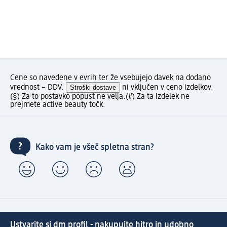
Cene so navedene v evrih ter že vsebujejo davek na dodano
vrednost – DDV.
Stroški dostave
ni vključen v ceno izdelkov.
(§) Za to postavko popust ne velja.
(#) Za ta izdelek ne
prejmete active beauty točk.
Kako vam je všeč spletna stran?
Ustvarite si dm profil - nakupujte hitro in udobno