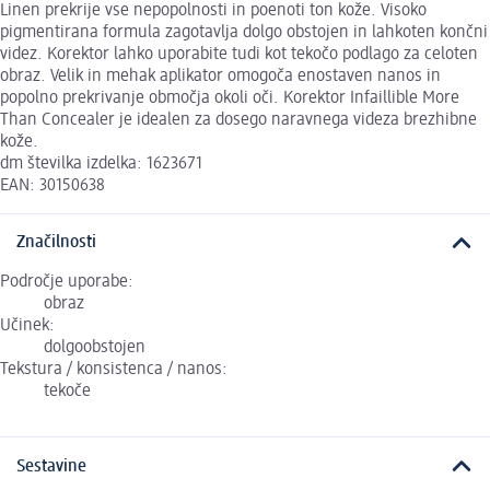
Linen prekrije vse nepopolnosti in poenoti ton kože. Visoko
pigmentirana formula zagotavlja dolgo obstojen in lahkoten končni
videz. Korektor lahko uporabite tudi kot tekočo podlago za celoten
obraz. Velik in mehak aplikator omogoča enostaven nanos in
popolno prekrivanje območja okoli oči. Korektor Infaillible More
Than Concealer je idealen za dosego naravnega videza brezhibne
kože.
dm številka izdelka: 1623671
EAN: 30150638
Značilnosti
Področje uporabe:
obraz
Učinek:
dolgoobstojen
Tekstura / konsistenca / nanos:
tekoče
Sestavine