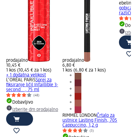
ebelin
Po
gobica za
različic, 
Dobav
Izber
prodajalno
prodajalno
10,45 €
6,80 €
1 kos (10,45 € za 1 kos)
1 kos (6,80 € za 1 kos)
+ 1 dodatna velikost
L'ORÉAL PARiS
Sprej za
fiksiranje ličil Infaillible 3-
second..., 75 ml
(48)
Dobavljivo
Izberite dm prodajalno
RIMMEL LONDON
Črtalo za
ustnice Lasting Finish, 705
Cappuccino, 1,2 g
(3)