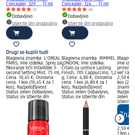
Concealer, 329..., 11 ml
Concealer, 324..., 11 ml
(1)
(6)
Dobavljivo
Dobavljivo
o
Izberite dm prodajalno
Izberite dm prodajalno
Drugi so kupili tudi
Blagovna znamka: L'ORÉAL
Blagovna znamka: RIMMEL
Blagovna
PARiS; Ime izdelka: Sprej za
LONDON; Ime izdelka:
Ime izde
fiksiranje ličil Infaillible 3-
Črtalo za ustnice Lasting
prirezana
second Setting Mist, 75 ml;
Finish, 705 Cappuccino, 1,2
več razli
Cena: 10,45 €; Osnovna
g; Cena: 6,80 €; Osnovna
2,50 €; 
cena: 1 kos (10,45 € za 1
cena: 1 kos (6,80 € za 1
kos (2,50
kos); Razpoložljivost:
kos); Razpoložljivost:
znamka g
Status zelen Dobavljivo,
Status zelen Dobavljivo,
Razpoložl
Status siv Izberite dm
Status siv Izberite dm
zelen Dob
Izberite
2,50 €
1 kos (2,