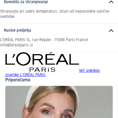
Navodila za shranjevanje
Shranjujte pri sobni temperaturi, stran od neposredne sončne
svetlobe.
Naslov podjetja
L’ORÉAL PARIS 14, rue Royale - 75008 Paris France
info@lorealparis.si
Več izdelkov
znamke L'ORÉAL PARiS
Priporočamo