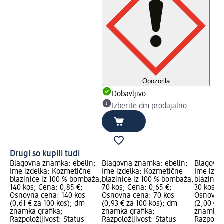
Opozorila
Dobavljivo
Izberite dm prodajalno
Drugi so kupili tudi
Blagovna znamka: ebelin;
Blagovna znamka: ebelin;
Blagovna
Ime izdelka: Kozmetične
Ime izdelka: Kozmetične
Ime izde
blazinice iz 100 % bombaža,
blazinice iz 100 % bombaža,
blazinic
140 kos; Cena: 0,85 €;
70 kos; Cena: 0,65 €;
30 kos; 
Osnovna cena: 140 kos
Osnovna cena: 70 kos
Osnovna 
(0,61 € za 100 kos); dm
(0,93 € za 100 kos); dm
(2,00 € 
znamka grafika;
znamka grafika;
znamka g
Razpoložljivost: Status
Razpoložljivost: Status
Razpoložl