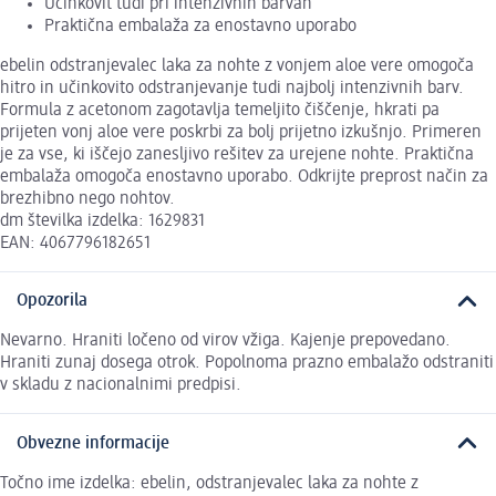
Učinkovit tudi pri intenzivnih barvah
Praktična embalaža za enostavno uporabo
ebelin odstranjevalec laka za nohte z vonjem aloe vere omogoča
hitro in učinkovito odstranjevanje tudi najbolj intenzivnih barv.
Formula z acetonom zagotavlja temeljito čiščenje, hkrati pa
prijeten vonj aloe vere poskrbi za bolj prijetno izkušnjo. Primeren
je za vse, ki iščejo zanesljivo rešitev za urejene nohte. Praktična
embalaža omogoča enostavno uporabo. Odkrijte preprost način za
brezhibno nego nohtov.
dm številka izdelka: 1629831
EAN: 4067796182651
Opozorila
Nevarno. Hraniti ločeno od virov vžiga. Kajenje prepovedano.
Hraniti zunaj dosega otrok. Popolnoma prazno embalažo odstraniti
v skladu z nacionalnimi predpisi.
Obvezne informacije
Točno ime izdelka: ebelin, odstranjevalec laka za nohte z