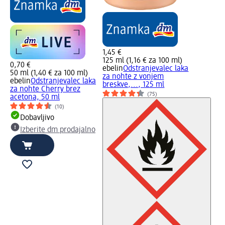
1,45 €
125 ml (1,16 € za 100 ml)
0,70 €
ebelin
Odstranjevalec laka
50 ml (1,40 € za 100 ml)
za nohte z vonjem
ebelin
Odstranjevalec laka
breskve,..., 125 ml
za nohte Cherry brez
(75)
acetona, 50 ml
(10)
Dobavljivo
Izberite dm prodajalno