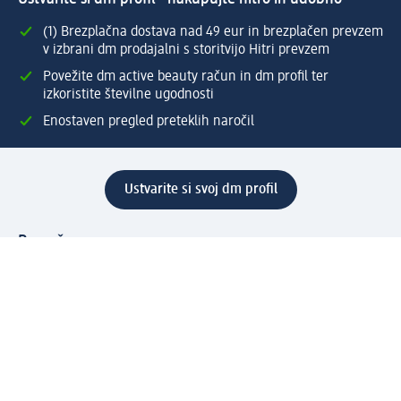
(1) Brezplačna dostava nad 49 eur in brezplačen prevzem
v izbrani dm prodajalni s storitvijo Hitri prevzem
Povežite dm active beauty račun in dm profil ter
izkoristite številne ugodnosti
Enostaven pregled preteklih naročil
Ustvarite si svoj dm profil
Pomoč
Ugodnosti in storitve
Center za pomoč uporabnikom
Dostava
Vračila in menjave
Podjetje
O nas
Družbena odgovornost
Zaposlitev
Mediji