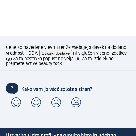
Cene so navedene v evrih ter že vsebujejo davek na dodano
vrednost – DDV.
Stroški dostave
ni vključen v ceno izdelkov.
(§) Za to postavko popust ne velja.
(#) Za ta izdelek ne
prejmete active beauty točk.
Kako vam je všeč spletna stran?
Ustvarite si dm profil - nakupujte hitro in udobno