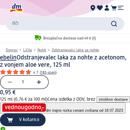
Išči
Brezplačna dostava nad 49 € (1)
Domov
Ličila
Nohti
Odstranjevalci laka za nohte
ebelin
Odstranjevalec laka za nohte z acetonom,
z vonjem aloe vere, 125 ml
4.7
(
183 ocen
)
0,95 €
125 ml (0,76 € za 100 ml)
Cena izdelka z DDV, brez
stroškov dostave
dm trajno nizka cena
ni zvišana od 18.07.2023
V košarico