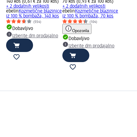
140 kos (0,61 € za 100 kos)
70 kos (0,93 € za 100 kos)
+ 2 dodatnih velikosti
+ 2 dodatnih velikosti
ebelin
Kozmetične blazinice
ebelin
Kozmetične blazinice
iz 100 % bombaža, 140 kos
iz 100 % bombaža, 70 kos
(554)
(104)
Dobavljivo
Opozorila
Izberite dm prodajalno
Dobavljivo
Izberite dm prodajalno