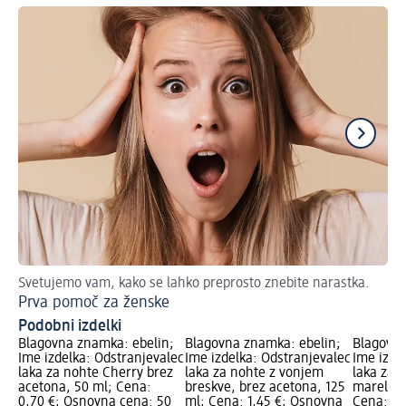
Svetujemo vam, kako se lahko preprosto znebite narastka.
Že
Prva pomoč za ženske
Ma
Podobni izdelki
Blagovna znamka: ebelin;
Blagovna znamka: ebelin;
Blagovna
Ime izdelka: Odstranjevalec
Ime izdelka: Odstranjevalec
Ime izde
laka za nohte Cherry brez
laka za nohte z vonjem
laka za 
acetona, 50 ml; Cena:
breskve, brez acetona, 125
mareličn
0,70 €; Osnovna cena: 50
ml; Cena: 1,45 €; Osnovna
Cena: 1,