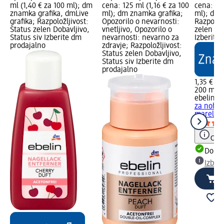
ml (1,40 € za 100 ml); dm
cena: 125 ml (1,16 € za 100
cena: 20
znamka grafika, dmLive
ml); dm znamka grafika;
ml); dm 
grafika; Razpoložljivost:
Opozorilo o nevarnosti:
Razpoložl
Status zelen Dobavljivo,
vnetljivo, Opozorilo o
zelen Dob
Status siv Izberite dm
nevarnosti: nevarno za
Izberite
prodajalno
zdravje; Razpoložljivost:
Status zelen Dobavljivo,
Status siv Izberite dm
prodajalno
1,35 €
200 ml (
ebelin
Od
za nohte
mareličn
Opoz
Dobav
Izber