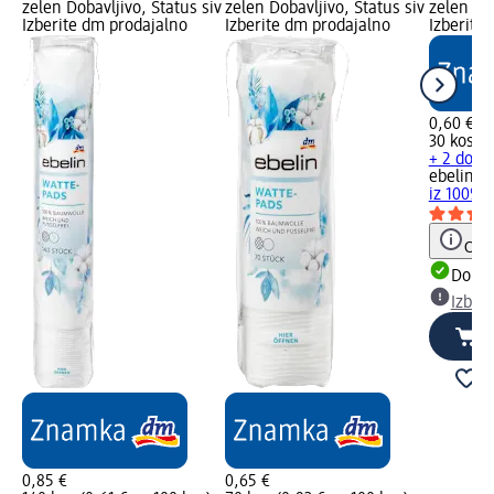
zelen Dobavljivo, Status siv
zelen Dobavljivo, Status siv
zelen Dob
Izberite dm prodajalno
Izberite dm prodajalno
Izberite
0,60 €
30 kos (2
+ 2 dodat
ebelin
Ko
iz 100% 
Opoz
Dobav
Izber
0,85 €
0,65 €