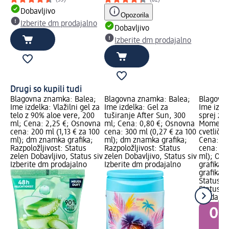
(53)
(82)
Dobavljivo
Opozorila
Izberite dm prodajalno
Dobavljivo
Izberite dm prodajalno
Drugi so kupili tudi
Blagovna znamka: Balea;
Blagovna znamka: Balea;
Blagovna
Ime izdelka: Vlažilni gel za
Ime izdelka: Gel za
Ime izde
telo z 90% aloe vere, 200
tuširanje After Sun, 300
sprej za
ml; Cena: 2,25 €; Osnovna
ml; Cena: 0,80 €; Osnovna
Moment z
cena: 200 ml (1,13 € za 100
cena: 300 ml (0,27 € za 100
cvetličn
ml); dm znamka grafika;
ml); dm znamka grafika;
Cena: 2,
Razpoložljivost: Status
Razpoložljivost: Status
cena: 20
zelen Dobavljivo, Status siv
zelen Dobavljivo, Status siv
ml); Ome
Izberite dm prodajalno
Izberite dm prodajalno
grafika,
grafika; 
Status z
Status si
prodajal