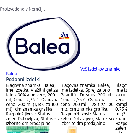
Proizvedeno v Nemčiji.
Več izdelkov znamke
Balea
Podobni izdelki
Blagovna znamka: Balea;
Blagovna znamka: Balea;
Blagovna
Ime izdelka: Vlažilni gel za
Ime izdelka: Sprej za telo
Ime izde
telo z 90% aloe vere, 200
Beautiful Dreams, 200 ml;
za umiva
ml; Cena: 2,25 €; Osnovna
Cena: 2,55 €; Osnovna
vero in v
cena: 200 ml (1,13 € za 100
cena: 200 ml (1,28 € za 100
kompleks
ml); dm znamka grafika;
ml); dm znamka grafika;
0,75 €; 
Razpoložljivost: Status
Razpoložljivost: Status
ml (3,75
zelen Dobavljivo, Status siv
zelen Dobavljivo, Status siv
znamka g
Izberite dm prodajalno
Izberite dm prodajalno
Razpoložl
zelen Dob