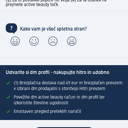
(§) Za to postavko popust ne velja.
(#) Za ta izdelek ne
prejmete active beauty točk.
Kako vam je všeč spletna stran?
Ustvarite si dm profil - nakupujte hitro in udobno
(1) Brezplačna dostava nad 49 eur in brezplačen prevzem
v izbrani dm prodajalni s storitvijo Hitri prevzem
Povežite dm active beauty račun in dm profil ter
izkoristite številne ugodnosti
Enostaven pregled preteklih naročil