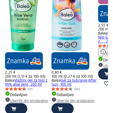
2,55 €
200 ml (1
Balea
Par
telo Gl
z..., 200
Opoz
Dobav
Izber
2,25 €
0,80 €
200 ml (1,13 € za 100 ml)
300 ml (0,27 € za 100 ml)
Balea
Vlažilni gel za telo z
Balea
Gel za tuširanje After
90% aloe vere, 200 ml
Sun, 300 ml
(53)
(261)
Dobavljivo
Dobavljivo
Izberite dm prodajalno
Izberite dm prodajalno