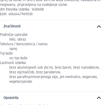
sprej za obraz in telo z aloe vero bo koža osvežena, navlažena in
negovana, pripravljena na vsakdanje izzive.
dm številka izdelka: 1630608
EAN: 4066447969030
Značilnosti
Področje uporabe:
telo, obraz
Tekstura / konsistenca / nanos:
sprej
Tip kože:
vsi tipi kože
Lastnosti izdelka:
brez aluminijevih soli (ACH), brez barvil, brez nanodelcev,
brez olj/maščob, brez parabenov,
brez parafina/mineralnega olja, pH-nevtralno, vegansko,
vegetarijansko
Opozorila