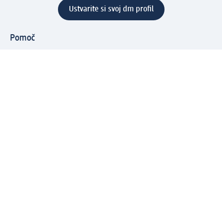
Ustvarite si svoj dm profil
Pomoč
Ugodnosti in storitve
Center za pomoč uporabnikom
Dostava
Vračila in menjave
Podjetje
O nas
Družbena odgovornost
Zaposlitev
Mediji
dm svet
Vrste plačila