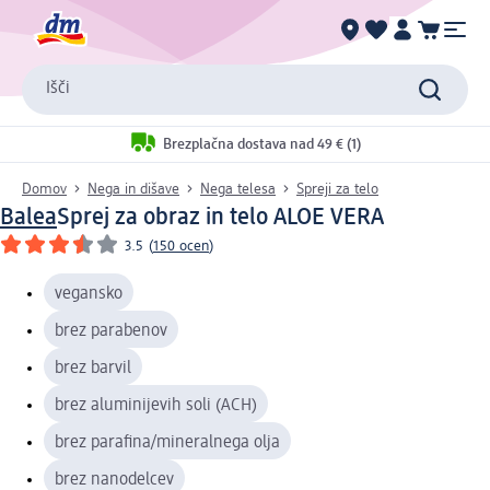
Išči
Brezplačna dostava nad 49 € (1)
Domov
Nega in dišave
Nega telesa
Spreji za telo
Balea
Sprej za obraz in telo ALOE VERA
3.5
(
150 ocen
)
vegansko
brez parabenov
brez barvil
brez aluminijevih soli (ACH)
brez parafina/mineralnega olja
brez nanodelcev