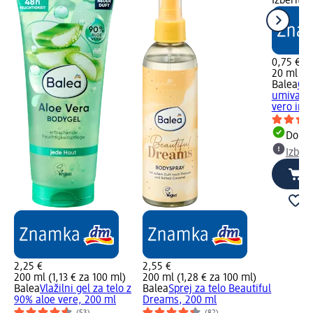
Izberite
0,75 €
20 ml (3,
Balea
Osv
umivanje
vero in..
Dobav
Izber
2,25 €
2,55 €
200 ml (1,13 € za 100 ml)
200 ml (1,28 € za 100 ml)
Balea
Vlažilni gel za telo z
Balea
Sprej za telo Beautiful
90% aloe vere, 200 ml
Dreams, 200 ml