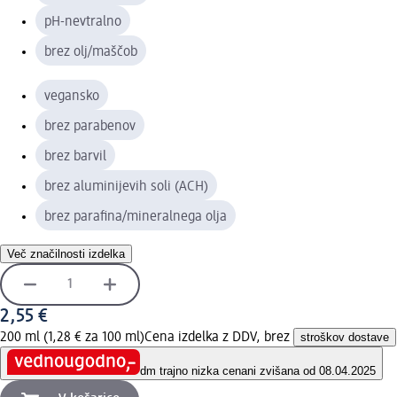
pH-nevtralno
brez olj/maščob
vegansko
brez parabenov
brez barvil
brez aluminijevih soli (ACH)
brez parafina/mineralnega olja
Več značilnosti izdelka
2,55 €
200 ml (1,28 € za 100 ml)
Cena izdelka z DDV, brez
stroškov dostave
dm trajno nizka cena
ni zvišana od 08.04.2025